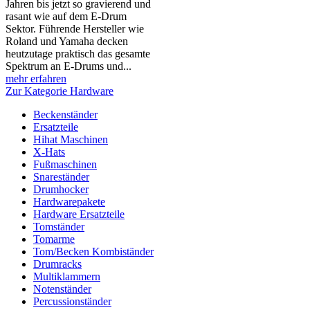
Jahren bis jetzt so gravierend und
rasant wie auf dem E-Drum
Sektor. Führende Hersteller wie
Roland und Yamaha decken
heutzutage praktisch das gesamte
Spektrum an E-Drums und...
mehr erfahren
Zur Kategorie Hardware
Beckenständer
Ersatzteile
Hihat Maschinen
X-Hats
Fußmaschinen
Snareständer
Drumhocker
Hardwarepakete
Hardware Ersatzteile
Tomständer
Tomarme
Tom/Becken Kombiständer
Drumracks
Multiklammern
Notenständer
Percussionständer