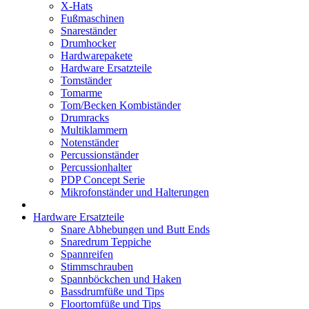
X-Hats
Fußmaschinen
Snareständer
Drumhocker
Hardwarepakete
Hardware Ersatzteile
Tomständer
Tomarme
Tom/Becken Kombiständer
Drumracks
Multiklammern
Notenständer
Percussionständer
Percussionhalter
PDP Concept Serie
Mikrofonständer und Halterungen
Hardware Ersatzteile
Snare Abhebungen und Butt Ends
Snaredrum Teppiche
Spannreifen
Stimmschrauben
Spannböckchen und Haken
Bassdrumfüße und Tips
Floortomfüße und Tips