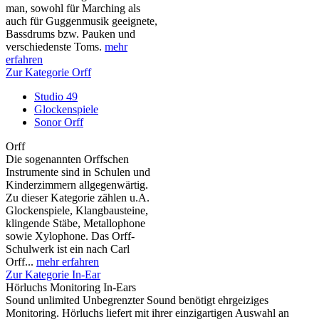
man, sowohl für Marching als
auch für Guggenmusik geeignete,
Bassdrums bzw. Pauken und
verschiedenste Toms.
mehr
erfahren
Zur Kategorie Orff
Studio 49
Glockenspiele
Sonor Orff
Orff
Die sogenannten Orffschen
Instrumente sind in Schulen und
Kinderzimmern allgegenwärtig.
Zu dieser Kategorie zählen u.A.
Glockenspiele, Klangbausteine,
klingende Stäbe, Metallophone
sowie Xylophone. Das Orff-
Schulwerk ist ein nach Carl
Orff...
mehr erfahren
Zur Kategorie In-Ear
Hörluchs Monitoring In-Ears
Sound unlimited Unbegrenzter Sound benötigt ehrgeiziges
Monitoring. Hörluchs liefert mit ihrer einzigartigen Auswahl an