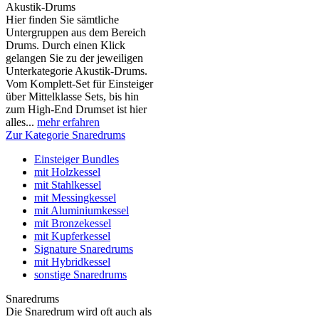
Akustik-Drums
Hier finden Sie sämtliche
Untergruppen aus dem Bereich
Drums. Durch einen Klick
gelangen Sie zu der jeweiligen
Unterkategorie Akustik-Drums.
Vom Komplett-Set für Einsteiger
über Mittelklasse Sets, bis hin
zum High-End Drumset ist hier
alles...
mehr erfahren
Zur Kategorie Snaredrums
Einsteiger Bundles
mit Holzkessel
mit Stahlkessel
mit Messingkessel
mit Aluminiumkessel
mit Bronzekessel
mit Kupferkessel
Signature Snaredrums
mit Hybridkessel
sonstige Snaredrums
Snaredrums
Die Snaredrum wird oft auch als