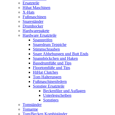
Ersatzteile
Hihat Maschinen
X-Hats
Fußmaschinen
Snareständer
Drumhocker
Hardwarepakete
Hardware Ersatzteile
Spannreifen
Snaredrum Teppiche
Stimmschrauben
Snare Abhebungen und Butt Ends
Spannböckchen und Haken
Bassdrumfüße und Tips
Floortomfüße und Tips
HiHat Clutches
Tom Halterungen
Fußmaschinenfedern
Sonstige Ersatzteile
Beckenfilze und Auflagen
Unterlegscheiben
Sonstiges
Tomständer
Tomarme
Tom/Becken Kombiständer