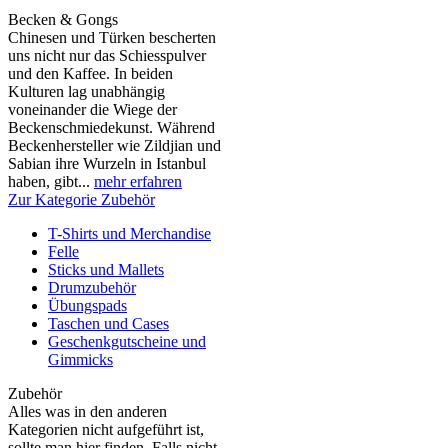
Becken & Gongs
Chinesen und Türken bescherten
uns nicht nur das Schiesspulver
und den Kaffee. In beiden
Kulturen lag unabhängig
voneinander die Wiege der
Beckenschmiedekunst. Während
Beckenhersteller wie Zildjian und
Sabian ihre Wurzeln in Istanbul
haben, gibt...
mehr erfahren
Zur Kategorie Zubehör
T-Shirts und Merchandise
Felle
Sticks und Mallets
Drumzubehör
Übungspads
Taschen und Cases
Geschenkgutscheine und
Gimmicks
Zubehör
Alles was in den anderen
Kategorien nicht aufgeführt ist,
sollte man hier finden. Falls nicht,