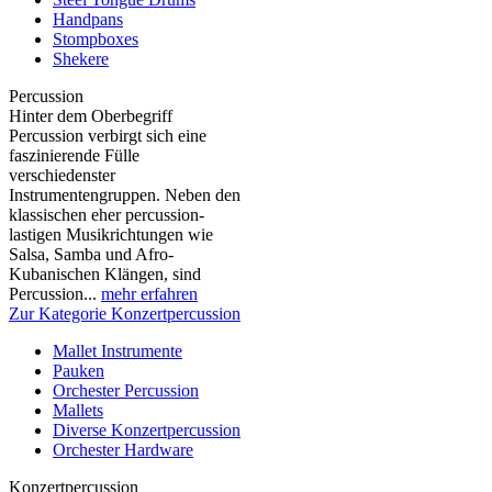
Handpans
Stompboxes
Shekere
Percussion
Hinter dem Oberbegriff
Percussion verbirgt sich eine
faszinierende Fülle
verschiedenster
Instrumentengruppen. Neben den
klassischen eher percussion-
lastigen Musikrichtungen wie
Salsa, Samba und Afro-
Kubanischen Klängen, sind
Percussion...
mehr erfahren
Zur Kategorie Konzertpercussion
Mallet Instrumente
Pauken
Orchester Percussion
Mallets
Diverse Konzertpercussion
Orchester Hardware
Konzertpercussion