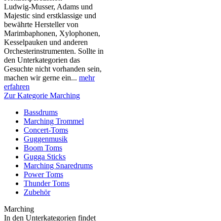
Ludwig-Musser, Adams und
Majestic sind erstklassige und
bewährte Hersteller von
Marimbaphonen, Xylophonen,
Kesselpauken und anderen
Orchesterinstrumenten. Sollte in
den Unterkategorien das
Gesuchte nicht vorhanden sein,
machen wir gerne ein...
mehr
erfahren
Zur Kategorie Marching
Bassdrums
Marching Trommel
Concert-Toms
Guggenmusik
Boom Toms
Gugga Sticks
Marching Snaredrums
Power Toms
Thunder Toms
Zubehör
Marching
In den Unterkategorien findet