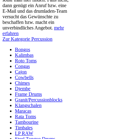
dann genügt ein Anruf bzw. eine
E-Mail und das drumladen-Team
versucht das Gewünschte zu
beschaffen bzw. macht ein
unverbindliches Angebot.
mehr
erfahren
Zur Kategorie Percussion
Bongos
Kalimbas
Roto Toms
Congas
Cajon
Cowbells
Chimes
Djembe
Frame Drums
Granit/Percussionblocks
Klangschalen
Maracas
Rata Toms
Tambourine
Timbales
LP RAW
Steel Tongue Drums