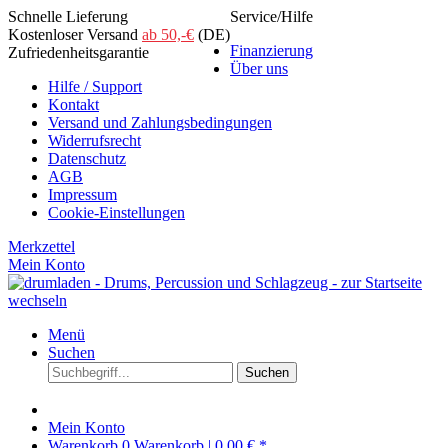
Schnelle Lieferung
Service/Hilfe
Kostenloser Versand
ab 50,-€
(DE)
Finanzierung
Zufriedenheitsgarantie
Über uns
Hilfe / Support
Kontakt
Versand und Zahlungsbedingungen
Widerrufsrecht
Datenschutz
AGB
Impressum
Cookie-Einstellungen
Merkzettel
Mein Konto
Menü
Suchen
Suchen
Mein Konto
Warenkorb
0
Warenkorb |
0,00 € *