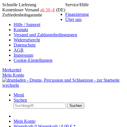
Schnelle Lieferung
Service/Hilfe
Kostenloser Versand
ab 50,-€
(DE)
Finanzierung
Zufriedenheitsgarantie
Über uns
Hilfe / Support
Kontakt
Versand und Zahlungsbedingungen
Widerrufsrecht
Datenschutz
AGB
Impressum
Cookie-Einstellungen
Merkzettel
Mein Konto
Menü
Suchen
Suchen
Mein Konto
Warenkorb
0
Warenkorb |
0,00 € *