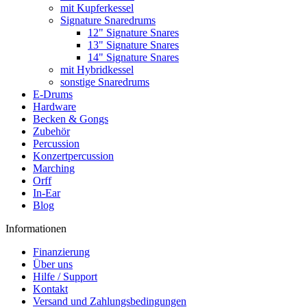
mit Kupferkessel
Signature Snaredrums
12" Signature Snares
13" Signature Snares
14" Signature Snares
mit Hybridkessel
sonstige Snaredrums
E-Drums
Hardware
Becken & Gongs
Zubehör
Percussion
Konzertpercussion
Marching
Orff
In-Ear
Blog
Informationen
Finanzierung
Über uns
Hilfe / Support
Kontakt
Versand und Zahlungsbedingungen