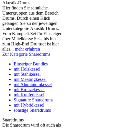
Akustik-Drums
Hier finden Sie sämtliche
Untergruppen aus dem Bereich
Drums. Durch einen Klick
gelangen Sie zu der jeweiligen
Unterkategorie Akustik-Drums.
Vom Komplett-Set für Einsteiger
über Mittelklasse Sets, bis hin
zum High-End Drumset ist hier
alles...
mehr erfahren
Zur Kategorie Snaredrums
Einsteiger Bundles
mit Holzkessel
mit Stahlkessel
mit Messingkessel
mit Aluminiumkessel
mit Bronzekessel
mit Kupferkessel
Signature Snaredrums
mit Hybridkessel
sonstige Snaredrums
Snaredrums
Die Snaredrum wird oft auch als