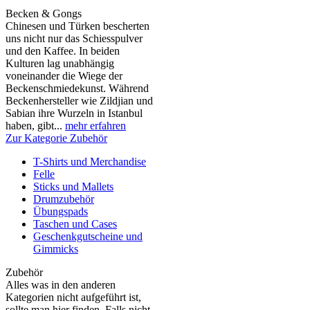
Becken & Gongs
Chinesen und Türken bescherten
uns nicht nur das Schiesspulver
und den Kaffee. In beiden
Kulturen lag unabhängig
voneinander die Wiege der
Beckenschmiedekunst. Während
Beckenhersteller wie Zildjian und
Sabian ihre Wurzeln in Istanbul
haben, gibt...
mehr erfahren
Zur Kategorie Zubehör
T-Shirts und Merchandise
Felle
Sticks und Mallets
Drumzubehör
Übungspads
Taschen und Cases
Geschenkgutscheine und
Gimmicks
Zubehör
Alles was in den anderen
Kategorien nicht aufgeführt ist,
sollte man hier finden. Falls nicht,