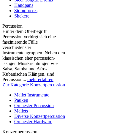
Handpans
Stompboxes
Shekere
Percussion
Hinter dem Oberbegriff
Percussion verbirgt sich eine
faszinierende Fülle
verschiedenster
Instrumentengruppen. Neben den
klassischen eher percussion-
lastigen Musikrichtungen wie
Salsa, Samba und Afro-
Kubanischen Klängen, sind
Percussion...
mehr erfahren
Zur Kategorie Konzertpercussion
Mallet Instrumente
Pauken
Orchester Percussion
Mallets
Diverse Konzertpercussion
Orchester Hardware
Konzertpercussion