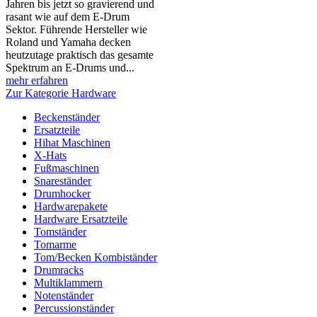
Jahren bis jetzt so gravierend und
rasant wie auf dem E-Drum
Sektor. Führende Hersteller wie
Roland und Yamaha decken
heutzutage praktisch das gesamte
Spektrum an E-Drums und...
mehr erfahren
Zur Kategorie Hardware
Beckenständer
Ersatzteile
Hihat Maschinen
X-Hats
Fußmaschinen
Snareständer
Drumhocker
Hardwarepakete
Hardware Ersatzteile
Tomständer
Tomarme
Tom/Becken Kombiständer
Drumracks
Multiklammern
Notenständer
Percussionständer