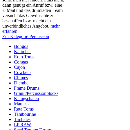
dann genügt ein Anruf bzw. eine
E-Mail und das drumladen-Team
versucht das Gewünschte zu
beschaffen bzw. macht ein
unverbindliches Angebot.
mehr
erfahren
Zur Kategorie Percussion
Bongos
Kalimbas
Roto Toms
Congas
Cajon
Cowbells
Chimes
Djembe
Frame Drums
Granit/Percussionblocks
Klangschalen
Maracas
Rata Toms
Tambourine
Timbales
LP RAW
Steel Tongue Drums