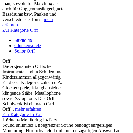
man, sowohl für Marching als
auch für Guggenmusik geeignete,
Bassdrums bzw. Pauken und
verschiedenste Toms.
mehr
erfahren
Zur Kategorie Orff
Studio 49
Glockenspiele
Sonor Orff
Orff
Die sogenannten Orffschen
Instrumente sind in Schulen und
Kinderzimmern allgegenwärtig.
Zu dieser Kategorie zählen u.A.
Glockenspiele, Klangbausteine,
klingende Stäbe, Metallophone
sowie Xylophone. Das Orff-
Schulwerk ist ein nach Carl
Orff...
mehr erfahren
Zur Kategorie In-Ear
Hörluchs Monitoring In-Ears
Sound unlimited Unbegrenzter Sound benötigt ehrgeiziges
Monitoring. Hörluchs liefert mit ihrer einzigartigen Auswahl an