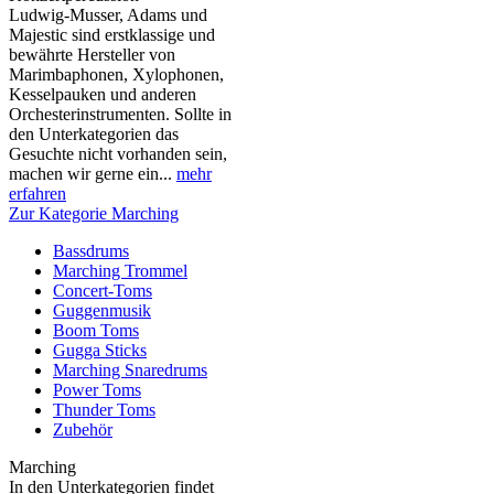
Ludwig-Musser, Adams und
Majestic sind erstklassige und
bewährte Hersteller von
Marimbaphonen, Xylophonen,
Kesselpauken und anderen
Orchesterinstrumenten. Sollte in
den Unterkategorien das
Gesuchte nicht vorhanden sein,
machen wir gerne ein...
mehr
erfahren
Zur Kategorie Marching
Bassdrums
Marching Trommel
Concert-Toms
Guggenmusik
Boom Toms
Gugga Sticks
Marching Snaredrums
Power Toms
Thunder Toms
Zubehör
Marching
In den Unterkategorien findet