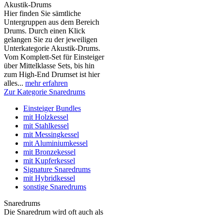
Akustik-Drums
Hier finden Sie sämtliche
Untergruppen aus dem Bereich
Drums. Durch einen Klick
gelangen Sie zu der jeweiligen
Unterkategorie Akustik-Drums.
Vom Komplett-Set für Einsteiger
über Mittelklasse Sets, bis hin
zum High-End Drumset ist hier
alles...
mehr erfahren
Zur Kategorie Snaredrums
Einsteiger Bundles
mit Holzkessel
mit Stahlkessel
mit Messingkessel
mit Aluminiumkessel
mit Bronzekessel
mit Kupferkessel
Signature Snaredrums
mit Hybridkessel
sonstige Snaredrums
Snaredrums
Die Snaredrum wird oft auch als