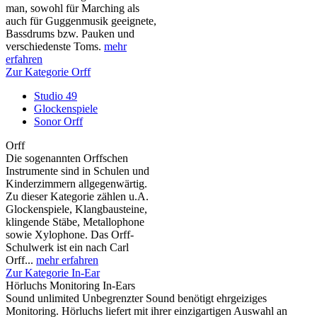
man, sowohl für Marching als
auch für Guggenmusik geeignete,
Bassdrums bzw. Pauken und
verschiedenste Toms.
mehr
erfahren
Zur Kategorie Orff
Studio 49
Glockenspiele
Sonor Orff
Orff
Die sogenannten Orffschen
Instrumente sind in Schulen und
Kinderzimmern allgegenwärtig.
Zu dieser Kategorie zählen u.A.
Glockenspiele, Klangbausteine,
klingende Stäbe, Metallophone
sowie Xylophone. Das Orff-
Schulwerk ist ein nach Carl
Orff...
mehr erfahren
Zur Kategorie In-Ear
Hörluchs Monitoring In-Ears
Sound unlimited Unbegrenzter Sound benötigt ehrgeiziges
Monitoring. Hörluchs liefert mit ihrer einzigartigen Auswahl an