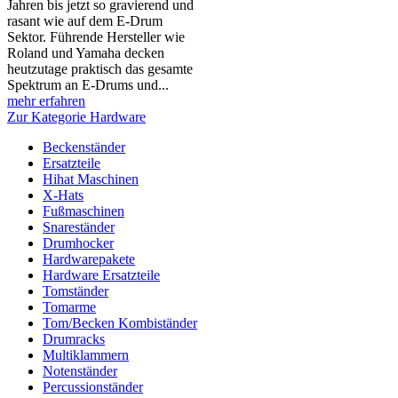
Jahren bis jetzt so gravierend und
rasant wie auf dem E-Drum
Sektor. Führende Hersteller wie
Roland und Yamaha decken
heutzutage praktisch das gesamte
Spektrum an E-Drums und...
mehr erfahren
Zur Kategorie Hardware
Beckenständer
Ersatzteile
Hihat Maschinen
X-Hats
Fußmaschinen
Snareständer
Drumhocker
Hardwarepakete
Hardware Ersatzteile
Tomständer
Tomarme
Tom/Becken Kombiständer
Drumracks
Multiklammern
Notenständer
Percussionständer