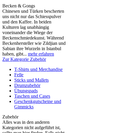
Becken & Gongs
Chinesen und Türken bescherten
uns nicht nur das Schiesspulver
und den Kaffee. In beiden
Kulturen lag unabhängig
voneinander die Wiege der
Beckenschmiedekunst. Während
Beckenhersteller wie Zildjian und
Sabian ihre Wurzeln in Istanbul
haben, gibt...
mehr erfahren
Zur Kategorie Zubehör
T-Shirts und Merchandise
Felle
Sticks und Mallets
Drumzubehör
Übungspads
Taschen und Cases
Geschenkgutscheine und
Gimmicks
Zubehör
Alles was in den anderen
Kategorien nicht aufgeführt ist,
sollte man hier finden. Falls nicht,