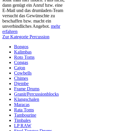
dann genügt ein Anruf bzw. eine
E-Mail und das drumladen-Team
versucht das Gewünschte zu
beschaffen bzw. macht ein
unverbindliches Angebot.
mehr
erfahren
Zur Kategorie Percussion
Bongos
Kalimbas
Roto Toms
Congas
Cajon
Cowbells
Chimes
Djembe
Frame Drums
Granit/Percussionblocks
Klangschalen
Maracas
Rata Toms
Tambourine
Timbales
LP RAW
Steel Tongue Drums