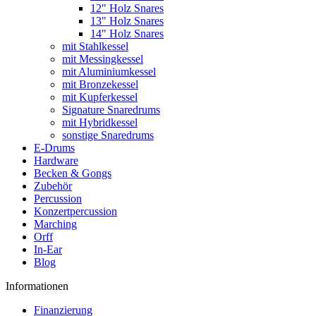
12" Holz Snares
13" Holz Snares
14" Holz Snares
mit Stahlkessel
mit Messingkessel
mit Aluminiumkessel
mit Bronzekessel
mit Kupferkessel
Signature Snaredrums
mit Hybridkessel
sonstige Snaredrums
E-Drums
Hardware
Becken & Gongs
Zubehör
Percussion
Konzertpercussion
Marching
Orff
In-Ear
Blog
Informationen
Finanzierung