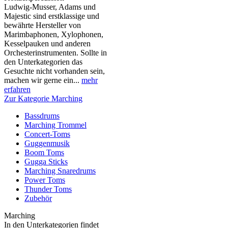
Ludwig-Musser, Adams und
Majestic sind erstklassige und
bewährte Hersteller von
Marimbaphonen, Xylophonen,
Kesselpauken und anderen
Orchesterinstrumenten. Sollte in
den Unterkategorien das
Gesuchte nicht vorhanden sein,
machen wir gerne ein...
mehr
erfahren
Zur Kategorie Marching
Bassdrums
Marching Trommel
Concert-Toms
Guggenmusik
Boom Toms
Gugga Sticks
Marching Snaredrums
Power Toms
Thunder Toms
Zubehör
Marching
In den Unterkategorien findet