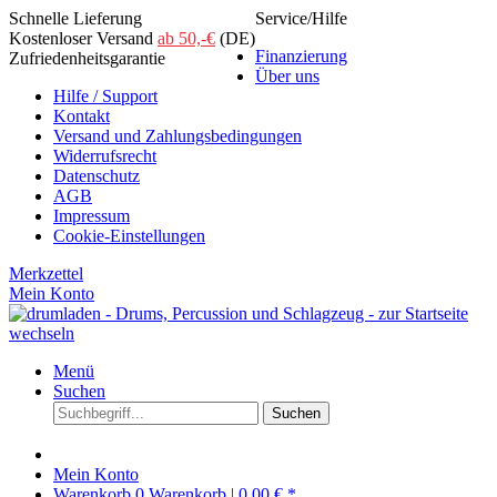
Schnelle Lieferung
Service/Hilfe
Kostenloser Versand
ab 50,-€
(DE)
Finanzierung
Zufriedenheitsgarantie
Über uns
Hilfe / Support
Kontakt
Versand und Zahlungsbedingungen
Widerrufsrecht
Datenschutz
AGB
Impressum
Cookie-Einstellungen
Merkzettel
Mein Konto
Menü
Suchen
Suchen
Mein Konto
Warenkorb
0
Warenkorb |
0,00 € *