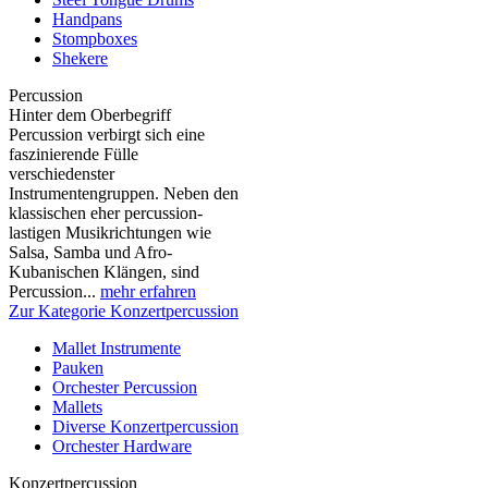
Handpans
Stompboxes
Shekere
Percussion
Hinter dem Oberbegriff
Percussion verbirgt sich eine
faszinierende Fülle
verschiedenster
Instrumentengruppen. Neben den
klassischen eher percussion-
lastigen Musikrichtungen wie
Salsa, Samba und Afro-
Kubanischen Klängen, sind
Percussion...
mehr erfahren
Zur Kategorie Konzertpercussion
Mallet Instrumente
Pauken
Orchester Percussion
Mallets
Diverse Konzertpercussion
Orchester Hardware
Konzertpercussion