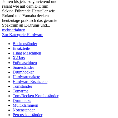
Jahren bis jetzt so gravierend und
rasant wie auf dem E-Drum
Sektor. Führende Hersteller wie
Roland und Yamaha decken
heutzutage praktisch das gesamte
Spektrum an E-Drums und...
mehr erfahren
Zur Kategorie Hardware
Beckenständer
Ersatzteile
Hihat Maschinen
X-Hats
Fußmaschinen
Snareständer
Drumhocker
Hardwarepakete
Hardware Ersatzteile
Tomständer
Tomarme
Tom/Becken Kombiständer
Drumracks
Multiklammern
Notenständer
Percussionständer