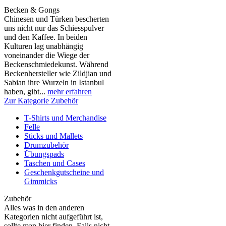
Becken & Gongs
Chinesen und Türken bescherten
uns nicht nur das Schiesspulver
und den Kaffee. In beiden
Kulturen lag unabhängig
voneinander die Wiege der
Beckenschmiedekunst. Während
Beckenhersteller wie Zildjian und
Sabian ihre Wurzeln in Istanbul
haben, gibt...
mehr erfahren
Zur Kategorie Zubehör
T-Shirts und Merchandise
Felle
Sticks und Mallets
Drumzubehör
Übungspads
Taschen und Cases
Geschenkgutscheine und
Gimmicks
Zubehör
Alles was in den anderen
Kategorien nicht aufgeführt ist,
sollte man hier finden. Falls nicht,