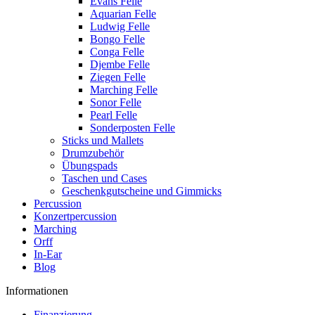
Evans Felle
Aquarian Felle
Ludwig Felle
Bongo Felle
Conga Felle
Djembe Felle
Ziegen Felle
Marching Felle
Sonor Felle
Pearl Felle
Sonderposten Felle
Sticks und Mallets
Drumzubehör
Übungspads
Taschen und Cases
Geschenkgutscheine und Gimmicks
Percussion
Konzertpercussion
Marching
Orff
In-Ear
Blog
Informationen
Finanzierung