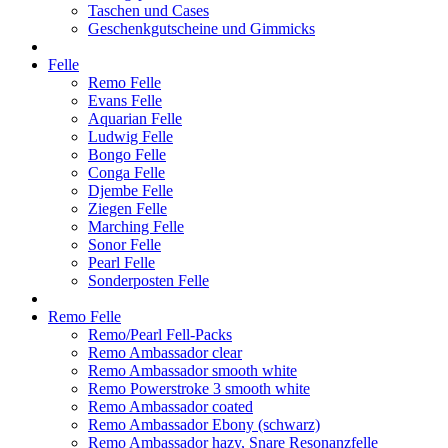
Taschen und Cases
Geschenkgutscheine und Gimmicks
Felle
Remo Felle
Evans Felle
Aquarian Felle
Ludwig Felle
Bongo Felle
Conga Felle
Djembe Felle
Ziegen Felle
Marching Felle
Sonor Felle
Pearl Felle
Sonderposten Felle
Remo Felle
Remo/Pearl Fell-Packs
Remo Ambassador clear
Remo Ambassador smooth white
Remo Powerstroke 3 smooth white
Remo Ambassador coated
Remo Ambassador Ebony (schwarz)
Remo Ambassador hazy, Snare Resonanzfelle