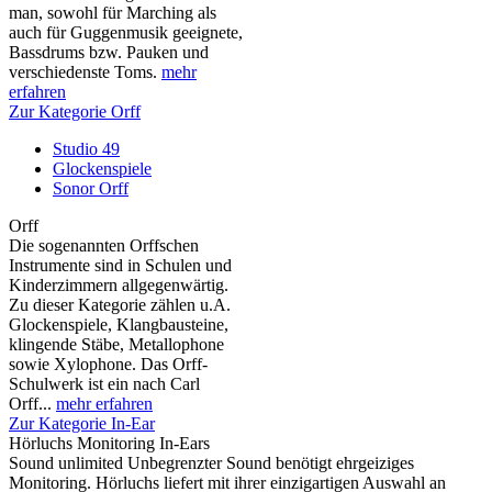
man, sowohl für Marching als
auch für Guggenmusik geeignete,
Bassdrums bzw. Pauken und
verschiedenste Toms.
mehr
erfahren
Zur Kategorie Orff
Studio 49
Glockenspiele
Sonor Orff
Orff
Die sogenannten Orffschen
Instrumente sind in Schulen und
Kinderzimmern allgegenwärtig.
Zu dieser Kategorie zählen u.A.
Glockenspiele, Klangbausteine,
klingende Stäbe, Metallophone
sowie Xylophone. Das Orff-
Schulwerk ist ein nach Carl
Orff...
mehr erfahren
Zur Kategorie In-Ear
Hörluchs Monitoring In-Ears
Sound unlimited Unbegrenzter Sound benötigt ehrgeiziges
Monitoring. Hörluchs liefert mit ihrer einzigartigen Auswahl an