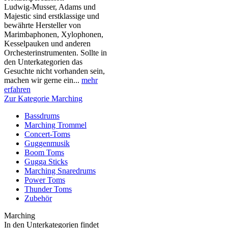
Ludwig-Musser, Adams und
Majestic sind erstklassige und
bewährte Hersteller von
Marimbaphonen, Xylophonen,
Kesselpauken und anderen
Orchesterinstrumenten. Sollte in
den Unterkategorien das
Gesuchte nicht vorhanden sein,
machen wir gerne ein...
mehr
erfahren
Zur Kategorie Marching
Bassdrums
Marching Trommel
Concert-Toms
Guggenmusik
Boom Toms
Gugga Sticks
Marching Snaredrums
Power Toms
Thunder Toms
Zubehör
Marching
In den Unterkategorien findet