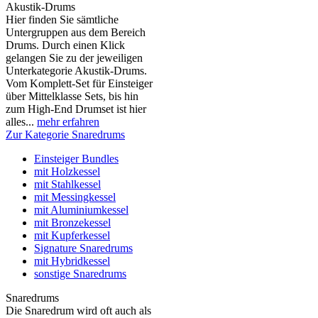
Akustik-Drums
Hier finden Sie sämtliche
Untergruppen aus dem Bereich
Drums. Durch einen Klick
gelangen Sie zu der jeweiligen
Unterkategorie Akustik-Drums.
Vom Komplett-Set für Einsteiger
über Mittelklasse Sets, bis hin
zum High-End Drumset ist hier
alles...
mehr erfahren
Zur Kategorie Snaredrums
Einsteiger Bundles
mit Holzkessel
mit Stahlkessel
mit Messingkessel
mit Aluminiumkessel
mit Bronzekessel
mit Kupferkessel
Signature Snaredrums
mit Hybridkessel
sonstige Snaredrums
Snaredrums
Die Snaredrum wird oft auch als