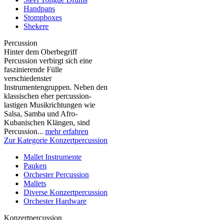
Handpans
Stompboxes
Shekere
Percussion
Hinter dem Oberbegriff
Percussion verbirgt sich eine
faszinierende Fülle
verschiedenster
Instrumentengruppen. Neben den
klassischen eher percussion-
lastigen Musikrichtungen wie
Salsa, Samba und Afro-
Kubanischen Klängen, sind
Percussion...
mehr erfahren
Zur Kategorie Konzertpercussion
Mallet Instrumente
Pauken
Orchester Percussion
Mallets
Diverse Konzertpercussion
Orchester Hardware
Konzertpercussion