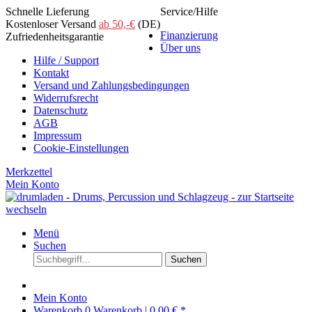
Schnelle Lieferung
Service/Hilfe
Kostenloser Versand
ab 50,-€
(DE)
Finanzierung
Zufriedenheitsgarantie
Über uns
Hilfe / Support
Kontakt
Versand und Zahlungsbedingungen
Widerrufsrecht
Datenschutz
AGB
Impressum
Cookie-Einstellungen
Merkzettel
Mein Konto
Menü
Suchen
Suchen
Mein Konto
Warenkorb
0
Warenkorb |
0,00 € *