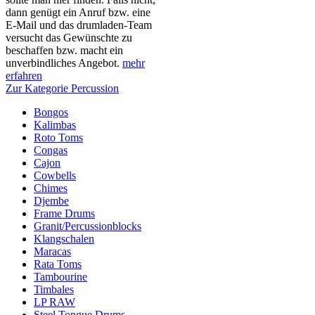
dann genügt ein Anruf bzw. eine
E-Mail und das drumladen-Team
versucht das Gewünschte zu
beschaffen bzw. macht ein
unverbindliches Angebot.
mehr
erfahren
Zur Kategorie Percussion
Bongos
Kalimbas
Roto Toms
Congas
Cajon
Cowbells
Chimes
Djembe
Frame Drums
Granit/Percussionblocks
Klangschalen
Maracas
Rata Toms
Tambourine
Timbales
LP RAW
Steel Tongue Drums