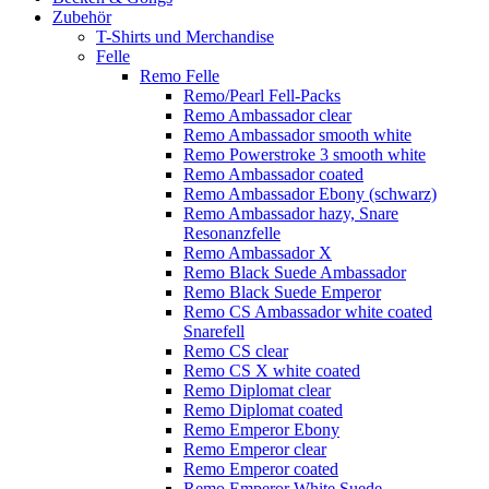
Zubehör
T-Shirts und Merchandise
Felle
Remo Felle
Remo/Pearl Fell-Packs
Remo Ambassador clear
Remo Ambassador smooth white
Remo Powerstroke 3 smooth white
Remo Ambassador coated
Remo Ambassador Ebony (schwarz)
Remo Ambassador hazy, Snare
Resonanzfelle
Remo Ambassador X
Remo Black Suede Ambassador
Remo Black Suede Emperor
Remo CS Ambassador white coated
Snarefell
Remo CS clear
Remo CS X white coated
Remo Diplomat clear
Remo Diplomat coated
Remo Emperor Ebony
Remo Emperor clear
Remo Emperor coated
Remo Emperor White Suede