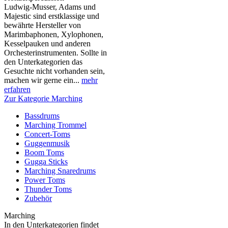
Ludwig-Musser, Adams und
Majestic sind erstklassige und
bewährte Hersteller von
Marimbaphonen, Xylophonen,
Kesselpauken und anderen
Orchesterinstrumenten. Sollte in
den Unterkategorien das
Gesuchte nicht vorhanden sein,
machen wir gerne ein...
mehr
erfahren
Zur Kategorie Marching
Bassdrums
Marching Trommel
Concert-Toms
Guggenmusik
Boom Toms
Gugga Sticks
Marching Snaredrums
Power Toms
Thunder Toms
Zubehör
Marching
In den Unterkategorien findet