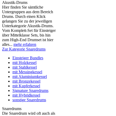
Akustik-Drums
Hier finden Sie sämtliche
Untergruppen aus dem Bereich
Drums. Durch einen Klick
gelangen Sie zu der jeweiligen
Unterkategorie Akustik-Drums.
Vom Komplett-Set für Einsteiger
über Mittelklasse Sets, bis hin
zum High-End Drumset ist hier
alles...
mehr erfahren
Zur Kategorie Snaredrums
Einsteiger Bundles
mit Holzkessel
mit Stahlkessel
mit Messingkessel
mit Aluminiumkessel
mit Bronzekessel
mit Kupferkessel
Signature Snaredrums
mit Hybridkessel
sonstige Snaredrums
Snaredrums
Die Snaredrum wird oft auch als