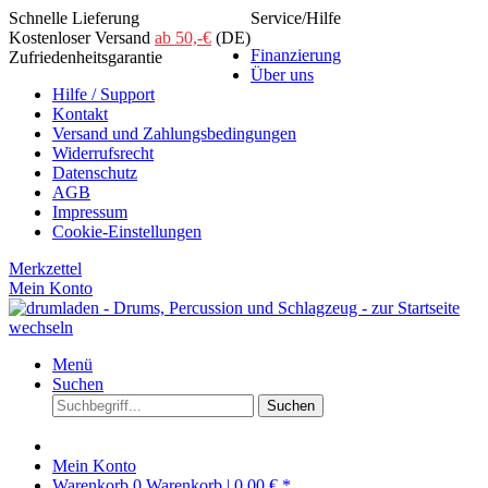
Schnelle Lieferung
Service/Hilfe
Kostenloser Versand
ab 50,-€
(DE)
Finanzierung
Zufriedenheitsgarantie
Über uns
Hilfe / Support
Kontakt
Versand und Zahlungsbedingungen
Widerrufsrecht
Datenschutz
AGB
Impressum
Cookie-Einstellungen
Merkzettel
Mein Konto
Menü
Suchen
Suchen
Mein Konto
Warenkorb
0
Warenkorb |
0,00 € *