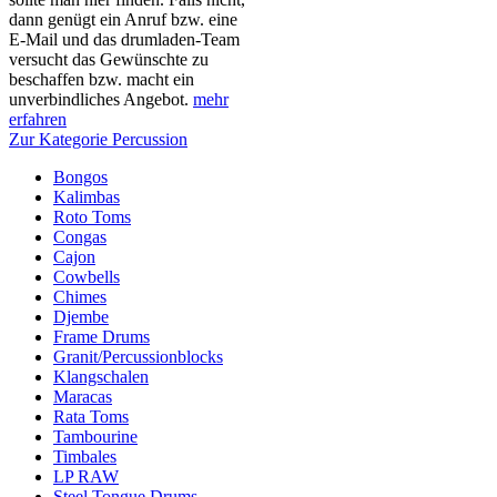
dann genügt ein Anruf bzw. eine
E-Mail und das drumladen-Team
versucht das Gewünschte zu
beschaffen bzw. macht ein
unverbindliches Angebot.
mehr
erfahren
Zur Kategorie Percussion
Bongos
Kalimbas
Roto Toms
Congas
Cajon
Cowbells
Chimes
Djembe
Frame Drums
Granit/Percussionblocks
Klangschalen
Maracas
Rata Toms
Tambourine
Timbales
LP RAW
Steel Tongue Drums