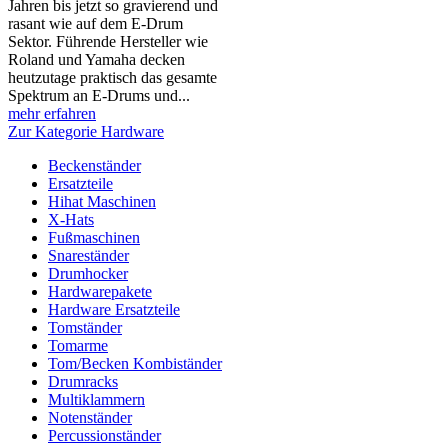
Jahren bis jetzt so gravierend und
rasant wie auf dem E-Drum
Sektor. Führende Hersteller wie
Roland und Yamaha decken
heutzutage praktisch das gesamte
Spektrum an E-Drums und...
mehr erfahren
Zur Kategorie Hardware
Beckenständer
Ersatzteile
Hihat Maschinen
X-Hats
Fußmaschinen
Snareständer
Drumhocker
Hardwarepakete
Hardware Ersatzteile
Tomständer
Tomarme
Tom/Becken Kombiständer
Drumracks
Multiklammern
Notenständer
Percussionständer