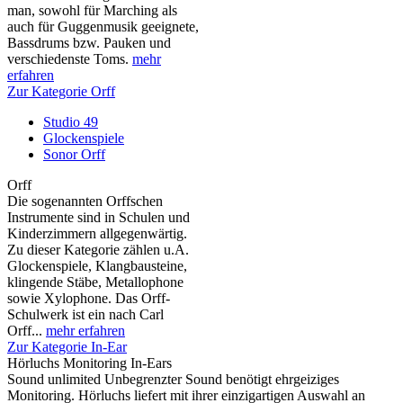
man, sowohl für Marching als
auch für Guggenmusik geeignete,
Bassdrums bzw. Pauken und
verschiedenste Toms.
mehr
erfahren
Zur Kategorie Orff
Studio 49
Glockenspiele
Sonor Orff
Orff
Die sogenannten Orffschen
Instrumente sind in Schulen und
Kinderzimmern allgegenwärtig.
Zu dieser Kategorie zählen u.A.
Glockenspiele, Klangbausteine,
klingende Stäbe, Metallophone
sowie Xylophone. Das Orff-
Schulwerk ist ein nach Carl
Orff...
mehr erfahren
Zur Kategorie In-Ear
Hörluchs Monitoring In-Ears
Sound unlimited Unbegrenzter Sound benötigt ehrgeiziges
Monitoring. Hörluchs liefert mit ihrer einzigartigen Auswahl an