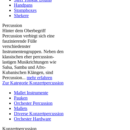
Handpans
Stompboxes
Shekere
Percussion
Hinter dem Oberbegriff
Percussion verbirgt sich eine
faszinierende Fülle
verschiedenster
Instrumentengruppen. Neben den
klassischen eher percussion-
lastigen Musikrichtungen wie
Salsa, Samba und Afro-
Kubanischen Klängen, sind
Percussion...
mehr erfahren
Zur Kategorie Konzertpercussion
Mallet Instrumente
Pauken
Orchester Percussion
Mallets
Diverse Konzertpercussion
Orchester Hardware
Konzertpercussion