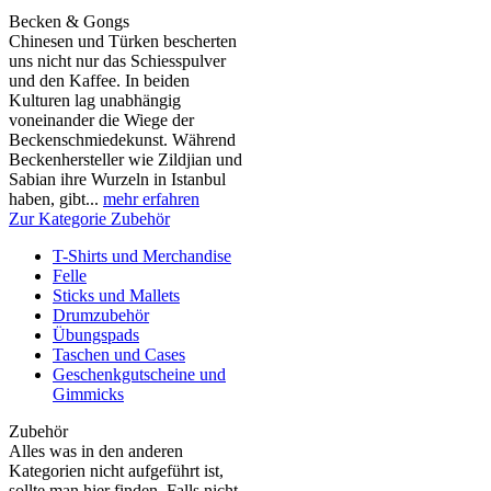
Becken & Gongs
Chinesen und Türken bescherten
uns nicht nur das Schiesspulver
und den Kaffee. In beiden
Kulturen lag unabhängig
voneinander die Wiege der
Beckenschmiedekunst. Während
Beckenhersteller wie Zildjian und
Sabian ihre Wurzeln in Istanbul
haben, gibt...
mehr erfahren
Zur Kategorie Zubehör
T-Shirts und Merchandise
Felle
Sticks und Mallets
Drumzubehör
Übungspads
Taschen und Cases
Geschenkgutscheine und
Gimmicks
Zubehör
Alles was in den anderen
Kategorien nicht aufgeführt ist,
sollte man hier finden. Falls nicht,