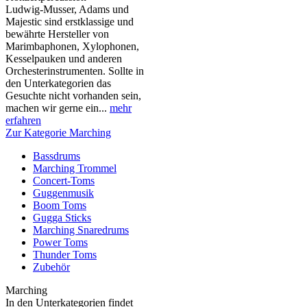
Ludwig-Musser, Adams und
Majestic sind erstklassige und
bewährte Hersteller von
Marimbaphonen, Xylophonen,
Kesselpauken und anderen
Orchesterinstrumenten. Sollte in
den Unterkategorien das
Gesuchte nicht vorhanden sein,
machen wir gerne ein...
mehr
erfahren
Zur Kategorie Marching
Bassdrums
Marching Trommel
Concert-Toms
Guggenmusik
Boom Toms
Gugga Sticks
Marching Snaredrums
Power Toms
Thunder Toms
Zubehör
Marching
In den Unterkategorien findet