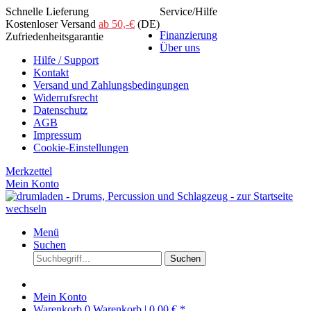
Schnelle Lieferung
Service/Hilfe
Kostenloser Versand
ab 50,-€
(DE)
Finanzierung
Zufriedenheitsgarantie
Über uns
Hilfe / Support
Kontakt
Versand und Zahlungsbedingungen
Widerrufsrecht
Datenschutz
AGB
Impressum
Cookie-Einstellungen
Merkzettel
Mein Konto
Menü
Suchen
Suchen
Mein Konto
Warenkorb
0
Warenkorb |
0,00 € *