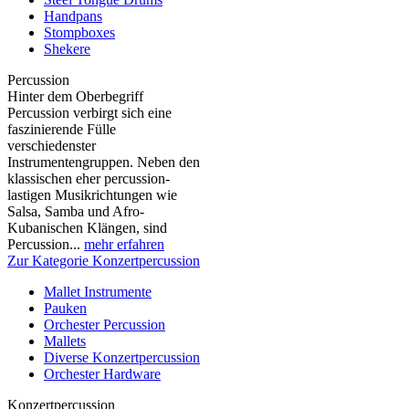
Handpans
Stompboxes
Shekere
Percussion
Hinter dem Oberbegriff
Percussion verbirgt sich eine
faszinierende Fülle
verschiedenster
Instrumentengruppen. Neben den
klassischen eher percussion-
lastigen Musikrichtungen wie
Salsa, Samba und Afro-
Kubanischen Klängen, sind
Percussion...
mehr erfahren
Zur Kategorie Konzertpercussion
Mallet Instrumente
Pauken
Orchester Percussion
Mallets
Diverse Konzertpercussion
Orchester Hardware
Konzertpercussion