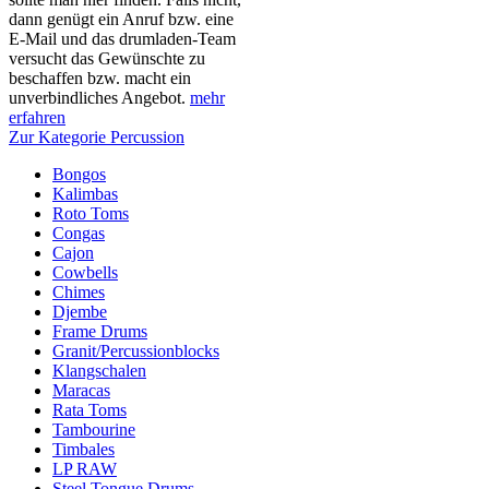
dann genügt ein Anruf bzw. eine
E-Mail und das drumladen-Team
versucht das Gewünschte zu
beschaffen bzw. macht ein
unverbindliches Angebot.
mehr
erfahren
Zur Kategorie Percussion
Bongos
Kalimbas
Roto Toms
Congas
Cajon
Cowbells
Chimes
Djembe
Frame Drums
Granit/Percussionblocks
Klangschalen
Maracas
Rata Toms
Tambourine
Timbales
LP RAW
Steel Tongue Drums