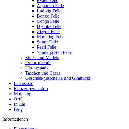
Evans Felle
Aquarian Felle
Ludwig Felle
Bongo Felle
Conga Felle
Djembe Felle
Ziegen Felle
Marching Felle
Sonor Felle
Pearl Felle
Sonderposten Felle
Sticks und Mallets
Drumzubehör
Übungspads
Taschen und Cases
Geschenkgutscheine und Gimmicks
Percussion
Konzertpercussion
Marching
Orff
In-Ear
Blog
Informationen
Finanzierung