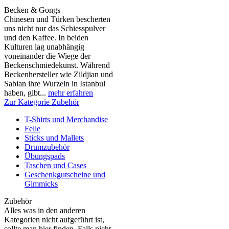
Becken & Gongs
Chinesen und Türken bescherten
uns nicht nur das Schiesspulver
und den Kaffee. In beiden
Kulturen lag unabhängig
voneinander die Wiege der
Beckenschmiedekunst. Während
Beckenhersteller wie Zildjian und
Sabian ihre Wurzeln in Istanbul
haben, gibt...
mehr erfahren
Zur Kategorie Zubehör
T-Shirts und Merchandise
Felle
Sticks und Mallets
Drumzubehör
Übungspads
Taschen und Cases
Geschenkgutscheine und
Gimmicks
Zubehör
Alles was in den anderen
Kategorien nicht aufgeführt ist,
sollte man hier finden. Falls nicht,