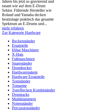
Jahren bis jetzt so gravierend und
rasant wie auf dem E-Drum
Sektor. Führende Hersteller wie
Roland und Yamaha decken
heutzutage praktisch das gesamte
Spektrum an E-Drums und...
mehr erfahren
Zur Kategorie Hardware
Beckenständer
Ersatzteile
Hihat Maschinen
X-Hats
Fußmaschinen
Snareständer
Drumhocker
Hardwarepakete
Hardware Ersatzteile
Tomständer
Tomarme
Tom/Becken Kombiständer
Drumracks
Multiklammern
Notenständer
Percussionständer