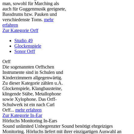
man, sowohl für Marching als
auch für Guggenmusik geeignete,
Bassdrums bzw. Pauken und
verschiedenste Toms.
mehr
erfahren
Zur Kategorie Orff
Studio 49
Glockenspiele
Sonor Orff
Orff
Die sogenannten Orffschen
Instrumente sind in Schulen und
Kinderzimmern allgegenwärtig.
Zu dieser Kategorie zählen u.A.
Glockenspiele, Klangbausteine,
klingende Stäbe, Metallophone
sowie Xylophone. Das Orff-
Schulwerk ist ein nach Carl
Orff...
mehr erfahren
Zur Kategorie In-Ear
Hörluchs Monitoring In-Ears
Sound unlimited Unbegrenzter Sound benötigt ehrgeiziges
Monitoring. Hörluchs liefert mit ihrer einzigartigen Auswahl an