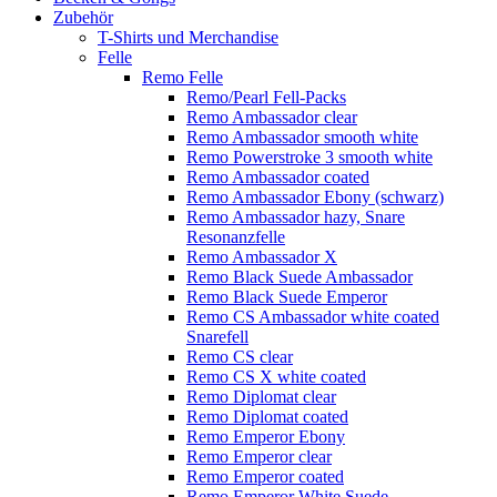
Zubehör
T-Shirts und Merchandise
Felle
Remo Felle
Remo/Pearl Fell-Packs
Remo Ambassador clear
Remo Ambassador smooth white
Remo Powerstroke 3 smooth white
Remo Ambassador coated
Remo Ambassador Ebony (schwarz)
Remo Ambassador hazy, Snare
Resonanzfelle
Remo Ambassador X
Remo Black Suede Ambassador
Remo Black Suede Emperor
Remo CS Ambassador white coated
Snarefell
Remo CS clear
Remo CS X white coated
Remo Diplomat clear
Remo Diplomat coated
Remo Emperor Ebony
Remo Emperor clear
Remo Emperor coated
Remo Emperor White Suede