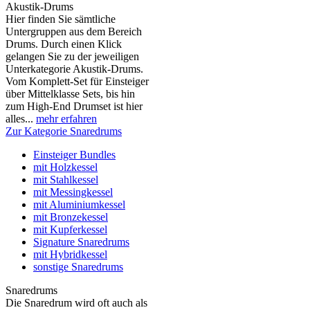
Akustik-Drums
Hier finden Sie sämtliche
Untergruppen aus dem Bereich
Drums. Durch einen Klick
gelangen Sie zu der jeweiligen
Unterkategorie Akustik-Drums.
Vom Komplett-Set für Einsteiger
über Mittelklasse Sets, bis hin
zum High-End Drumset ist hier
alles...
mehr erfahren
Zur Kategorie Snaredrums
Einsteiger Bundles
mit Holzkessel
mit Stahlkessel
mit Messingkessel
mit Aluminiumkessel
mit Bronzekessel
mit Kupferkessel
Signature Snaredrums
mit Hybridkessel
sonstige Snaredrums
Snaredrums
Die Snaredrum wird oft auch als