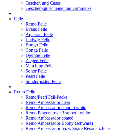
Taschen und Cases
Geschenkgutscheine und Gimmicks
Felle
Remo Felle
Evans Felle
Aquarian Felle
Ludwig Felle
Bongo Felle
Conga Felle
Djembe Felle
Ziegen Felle
Marching Felle
Sonor Felle
Pearl Felle
Sonderposten Felle
Remo Felle
Remo/Pearl Fell-Packs
Remo Ambassador clear
Remo Ambassador smooth white
Remo Powerstroke 3 smooth white
Remo Ambassador coated
Remo Ambassador Ebony (schwarz)
Remo Ambassador hazy, Snare Resonanzfelle