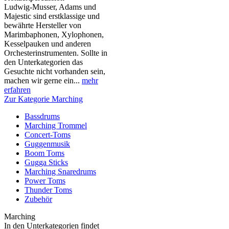
Ludwig-Musser, Adams und
Majestic sind erstklassige und
bewährte Hersteller von
Marimbaphonen, Xylophonen,
Kesselpauken und anderen
Orchesterinstrumenten. Sollte in
den Unterkategorien das
Gesuchte nicht vorhanden sein,
machen wir gerne ein...
mehr
erfahren
Zur Kategorie Marching
Bassdrums
Marching Trommel
Concert-Toms
Guggenmusik
Boom Toms
Gugga Sticks
Marching Snaredrums
Power Toms
Thunder Toms
Zubehör
Marching
In den Unterkategorien findet