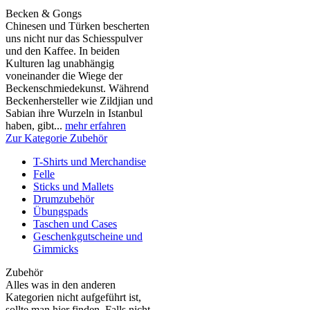
Becken & Gongs
Chinesen und Türken bescherten
uns nicht nur das Schiesspulver
und den Kaffee. In beiden
Kulturen lag unabhängig
voneinander die Wiege der
Beckenschmiedekunst. Während
Beckenhersteller wie Zildjian und
Sabian ihre Wurzeln in Istanbul
haben, gibt...
mehr erfahren
Zur Kategorie Zubehör
T-Shirts und Merchandise
Felle
Sticks und Mallets
Drumzubehör
Übungspads
Taschen und Cases
Geschenkgutscheine und
Gimmicks
Zubehör
Alles was in den anderen
Kategorien nicht aufgeführt ist,
sollte man hier finden. Falls nicht,