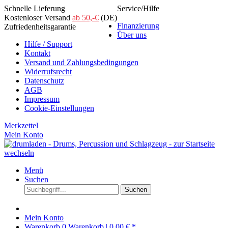
Schnelle Lieferung
Service/Hilfe
Kostenloser Versand
ab 50,-€
(DE)
Finanzierung
Zufriedenheitsgarantie
Über uns
Hilfe / Support
Kontakt
Versand und Zahlungsbedingungen
Widerrufsrecht
Datenschutz
AGB
Impressum
Cookie-Einstellungen
Merkzettel
Mein Konto
Menü
Suchen
Suchen
Mein Konto
Warenkorb
0
Warenkorb |
0,00 € *