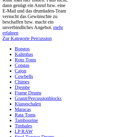
dann genügt ein Anruf bzw. eine
E-Mail und das drumladen-Team
versucht das Gewünschte zu
beschaffen bzw. macht ein
unverbindliches Angebot.
mehr
erfahren
Zur Kategorie Percussion
Bongos
Kalimbas
Roto Toms
Congas
Cajon
Cowbells
Chimes
Djembe
Frame Drums
Granit/Percussionblocks
Klangschalen
Maracas
Rata Toms
Tambourine
Timbales
LP RAW
Steel Tongue Drums