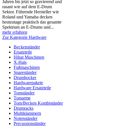
Jahren bis jetzt so gravierend und
rasant wie auf dem E-Drum
Sektor. Führende Hersteller wie
Roland und Yamaha decken
heutzutage praktisch das gesamte
Spektrum an E-Drums und...
mehr erfahren
Zur Kategorie Hardware
Beckenständer
Ersatzteile
Hihat Maschinen
X-Hats
Fußmaschinen
Snareständer
Drumhocker
Hardwarepakete
Hardware Ersatzteile
Tomständer
Tomarme
Tom/Becken Kombiständer
Drumracks
Multiklammern
Notenständer
Percussionständer