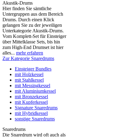
Akustik-Drums
Hier finden Sie sämtliche
Untergruppen aus dem Bereich
Drums. Durch einen Klick
gelangen Sie zu der jeweiligen
Unterkategorie Akustik-Drums.
Vom Komplett-Set für Einsteiger
über Mittelklasse Sets, bis hin
zum High-End Drumset ist hier
alles...
mehr erfahren
Zur Kategorie Snaredrums
Einsteiger Bundles
mit Holzkessel
mit Stahlkessel
mit Messingkessel
mit Aluminiumkessel
mit Bronzekessel
mit Kupferkessel
Signature Snaredrums
mit Hybridkessel
sonstige Snaredrums
Snaredrums
Die Snaredrum wird oft auch als