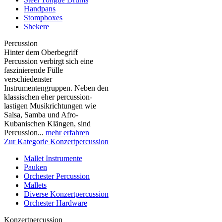
Handpans
Stompboxes
Shekere
Percussion
Hinter dem Oberbegriff
Percussion verbirgt sich eine
faszinierende Fülle
verschiedenster
Instrumentengruppen. Neben den
klassischen eher percussion-
lastigen Musikrichtungen wie
Salsa, Samba und Afro-
Kubanischen Klängen, sind
Percussion...
mehr erfahren
Zur Kategorie Konzertpercussion
Mallet Instrumente
Pauken
Orchester Percussion
Mallets
Diverse Konzertpercussion
Orchester Hardware
Konzertpercussion