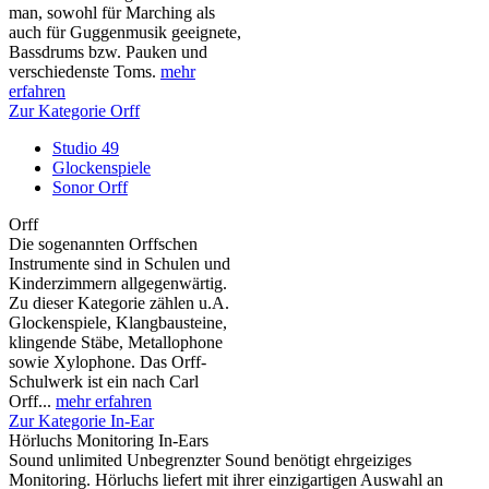
man, sowohl für Marching als
auch für Guggenmusik geeignete,
Bassdrums bzw. Pauken und
verschiedenste Toms.
mehr
erfahren
Zur Kategorie Orff
Studio 49
Glockenspiele
Sonor Orff
Orff
Die sogenannten Orffschen
Instrumente sind in Schulen und
Kinderzimmern allgegenwärtig.
Zu dieser Kategorie zählen u.A.
Glockenspiele, Klangbausteine,
klingende Stäbe, Metallophone
sowie Xylophone. Das Orff-
Schulwerk ist ein nach Carl
Orff...
mehr erfahren
Zur Kategorie In-Ear
Hörluchs Monitoring In-Ears
Sound unlimited Unbegrenzter Sound benötigt ehrgeiziges
Monitoring. Hörluchs liefert mit ihrer einzigartigen Auswahl an