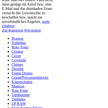
dann genügt ein Anruf bzw. eine
E-Mail und das drumladen-Team
versucht das Gewünschte zu
beschaffen bzw. macht ein
unverbindliches Angebot.
mehr
erfahren
Zur Kategorie Percussion
Bongos
Kalimbas
Roto Toms
Congas
Cajon
Cowbells
Chimes
Djembe
Frame Drums
Granit/Percussionblocks
Klangschalen
Maracas
Rata Toms
Tambourine
Timbales
LP RAW
Steel Tongue Drums