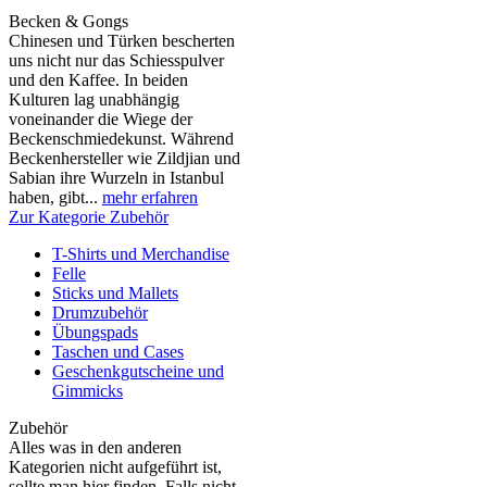
Becken & Gongs
Chinesen und Türken bescherten
uns nicht nur das Schiesspulver
und den Kaffee. In beiden
Kulturen lag unabhängig
voneinander die Wiege der
Beckenschmiedekunst. Während
Beckenhersteller wie Zildjian und
Sabian ihre Wurzeln in Istanbul
haben, gibt...
mehr erfahren
Zur Kategorie Zubehör
T-Shirts und Merchandise
Felle
Sticks und Mallets
Drumzubehör
Übungspads
Taschen und Cases
Geschenkgutscheine und
Gimmicks
Zubehör
Alles was in den anderen
Kategorien nicht aufgeführt ist,
sollte man hier finden. Falls nicht,