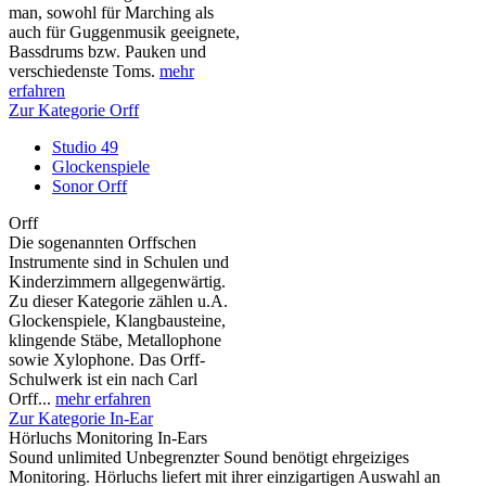
man, sowohl für Marching als
auch für Guggenmusik geeignete,
Bassdrums bzw. Pauken und
verschiedenste Toms.
mehr
erfahren
Zur Kategorie Orff
Studio 49
Glockenspiele
Sonor Orff
Orff
Die sogenannten Orffschen
Instrumente sind in Schulen und
Kinderzimmern allgegenwärtig.
Zu dieser Kategorie zählen u.A.
Glockenspiele, Klangbausteine,
klingende Stäbe, Metallophone
sowie Xylophone. Das Orff-
Schulwerk ist ein nach Carl
Orff...
mehr erfahren
Zur Kategorie In-Ear
Hörluchs Monitoring In-Ears
Sound unlimited Unbegrenzter Sound benötigt ehrgeiziges
Monitoring. Hörluchs liefert mit ihrer einzigartigen Auswahl an