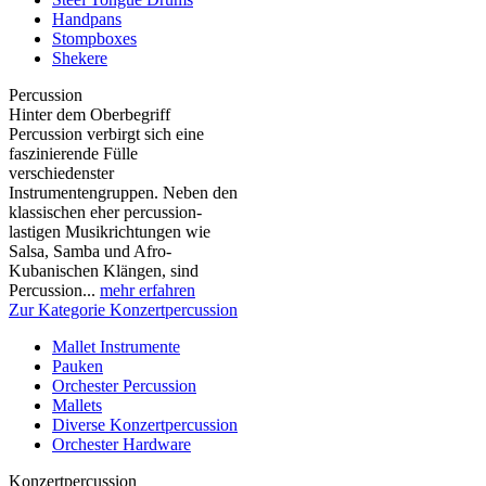
Handpans
Stompboxes
Shekere
Percussion
Hinter dem Oberbegriff
Percussion verbirgt sich eine
faszinierende Fülle
verschiedenster
Instrumentengruppen. Neben den
klassischen eher percussion-
lastigen Musikrichtungen wie
Salsa, Samba und Afro-
Kubanischen Klängen, sind
Percussion...
mehr erfahren
Zur Kategorie Konzertpercussion
Mallet Instrumente
Pauken
Orchester Percussion
Mallets
Diverse Konzertpercussion
Orchester Hardware
Konzertpercussion