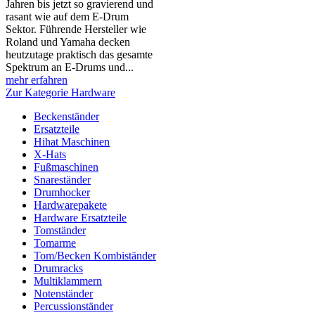
Jahren bis jetzt so gravierend und
rasant wie auf dem E-Drum
Sektor. Führende Hersteller wie
Roland und Yamaha decken
heutzutage praktisch das gesamte
Spektrum an E-Drums und...
mehr erfahren
Zur Kategorie Hardware
Beckenständer
Ersatzteile
Hihat Maschinen
X-Hats
Fußmaschinen
Snareständer
Drumhocker
Hardwarepakete
Hardware Ersatzteile
Tomständer
Tomarme
Tom/Becken Kombiständer
Drumracks
Multiklammern
Notenständer
Percussionständer