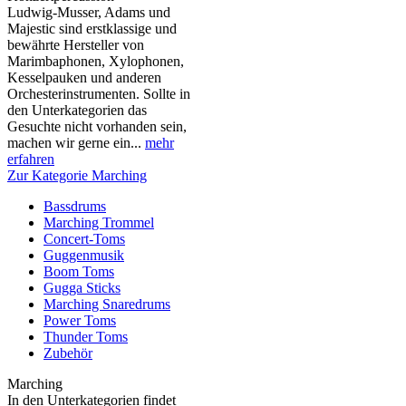
Ludwig-Musser, Adams und
Majestic sind erstklassige und
bewährte Hersteller von
Marimbaphonen, Xylophonen,
Kesselpauken und anderen
Orchesterinstrumenten. Sollte in
den Unterkategorien das
Gesuchte nicht vorhanden sein,
machen wir gerne ein...
mehr
erfahren
Zur Kategorie Marching
Bassdrums
Marching Trommel
Concert-Toms
Guggenmusik
Boom Toms
Gugga Sticks
Marching Snaredrums
Power Toms
Thunder Toms
Zubehör
Marching
In den Unterkategorien findet