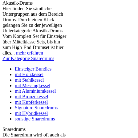
Akustik-Drums
Hier finden Sie sämtliche
Untergruppen aus dem Bereich
Drums. Durch einen Klick
gelangen Sie zu der jeweiligen
Unterkategorie Akustik-Drums.
Vom Komplett-Set für Einsteiger
über Mittelklasse Sets, bis hin
zum High-End Drumset ist hier
alles...
mehr erfahren
Zur Kategorie Snaredrums
Einsteiger Bundles
mit Holzkessel
mit Stahlkessel
mit Messingkessel
mit Aluminiumkessel
mit Bronzekessel
mit Kupferkessel
Signature Snaredrums
mit Hybridkessel
sonstige Snaredrums
Snaredrums
Die Snaredrum wird oft auch als