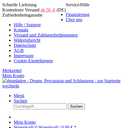
Schnelle Lieferung
Service/Hilfe
Kostenloser Versand
ab 50,-€
(DE)
Finanzierung
Zufriedenheitsgarantie
Über uns
Hilfe / Support
Kontakt
Versand und Zahlungsbedingungen
Widerrufsrecht
Datenschutz
AGB
Impressum
Cookie-Einstellungen
Merkzettel
Mein Konto
Menü
Suchen
Suchen
Mein Konto
Warenkorb
0
Warenkorb |
0,00 € *