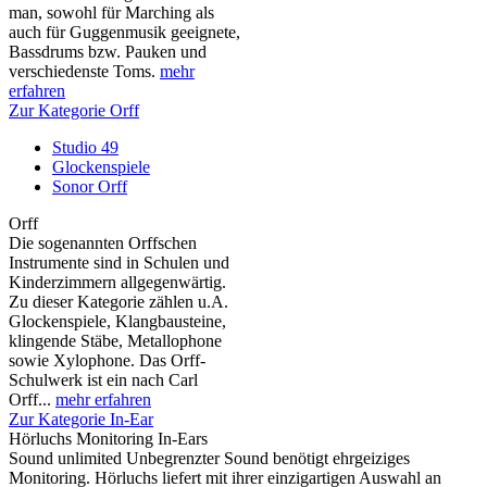
man, sowohl für Marching als
auch für Guggenmusik geeignete,
Bassdrums bzw. Pauken und
verschiedenste Toms.
mehr
erfahren
Zur Kategorie Orff
Studio 49
Glockenspiele
Sonor Orff
Orff
Die sogenannten Orffschen
Instrumente sind in Schulen und
Kinderzimmern allgegenwärtig.
Zu dieser Kategorie zählen u.A.
Glockenspiele, Klangbausteine,
klingende Stäbe, Metallophone
sowie Xylophone. Das Orff-
Schulwerk ist ein nach Carl
Orff...
mehr erfahren
Zur Kategorie In-Ear
Hörluchs Monitoring In-Ears
Sound unlimited Unbegrenzter Sound benötigt ehrgeiziges
Monitoring. Hörluchs liefert mit ihrer einzigartigen Auswahl an