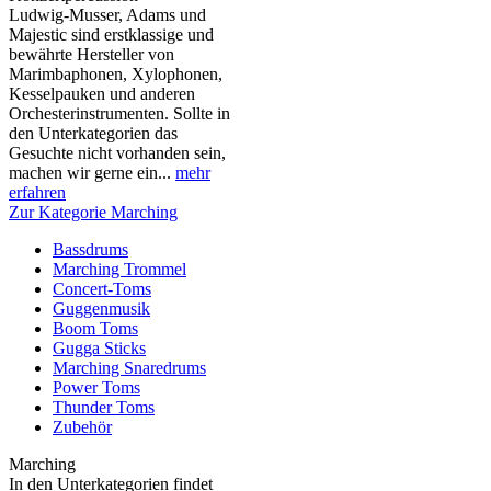
Ludwig-Musser, Adams und
Majestic sind erstklassige und
bewährte Hersteller von
Marimbaphonen, Xylophonen,
Kesselpauken und anderen
Orchesterinstrumenten. Sollte in
den Unterkategorien das
Gesuchte nicht vorhanden sein,
machen wir gerne ein...
mehr
erfahren
Zur Kategorie Marching
Bassdrums
Marching Trommel
Concert-Toms
Guggenmusik
Boom Toms
Gugga Sticks
Marching Snaredrums
Power Toms
Thunder Toms
Zubehör
Marching
In den Unterkategorien findet