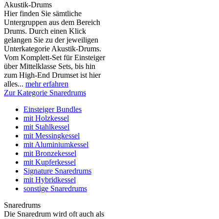
Akustik-Drums
Hier finden Sie sämtliche
Untergruppen aus dem Bereich
Drums. Durch einen Klick
gelangen Sie zu der jeweiligen
Unterkategorie Akustik-Drums.
Vom Komplett-Set für Einsteiger
über Mittelklasse Sets, bis hin
zum High-End Drumset ist hier
alles...
mehr erfahren
Zur Kategorie Snaredrums
Einsteiger Bundles
mit Holzkessel
mit Stahlkessel
mit Messingkessel
mit Aluminiumkessel
mit Bronzekessel
mit Kupferkessel
Signature Snaredrums
mit Hybridkessel
sonstige Snaredrums
Snaredrums
Die Snaredrum wird oft auch als