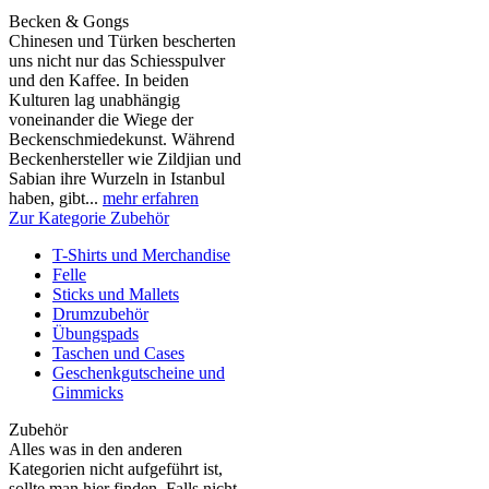
Becken & Gongs
Chinesen und Türken bescherten
uns nicht nur das Schiesspulver
und den Kaffee. In beiden
Kulturen lag unabhängig
voneinander die Wiege der
Beckenschmiedekunst. Während
Beckenhersteller wie Zildjian und
Sabian ihre Wurzeln in Istanbul
haben, gibt...
mehr erfahren
Zur Kategorie Zubehör
T-Shirts und Merchandise
Felle
Sticks und Mallets
Drumzubehör
Übungspads
Taschen und Cases
Geschenkgutscheine und
Gimmicks
Zubehör
Alles was in den anderen
Kategorien nicht aufgeführt ist,
sollte man hier finden. Falls nicht,