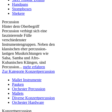
Handpans
Stompboxes
Shekere
Percussion
Hinter dem Oberbegriff
Percussion verbirgt sich eine
faszinierende Fülle
verschiedenster
Instrumentengruppen. Neben den
klassischen eher percussion-
lastigen Musikrichtungen wie
Salsa, Samba und Afro-
Kubanischen Klängen, sind
Percussion...
mehr erfahren
Zur Kategorie Konzertpercussion
Mallet Instrumente
Pauken
Orchester Percussion
Mallets
Diverse Konzertpercussion
Orchester Hardware
Konzertpercussion