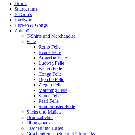
Drums
Snaredrums
E-Drums
Hardware
Becken & Gongs
Zubehör
T-Shirts und Merchandise
Felle
Remo Felle
Evans Felle
Aquarian Felle
Ludwig Felle
Bongo Felle
Conga Felle
Djembe Felle
Ziegen Felle
Marching Felle
Sonor Felle
Pearl Felle
Sonderposten Felle
Sticks und Mallets
Drumzubehör
Übungspads
Taschen und Cases
Geschenkgutscheine und Gimmicks