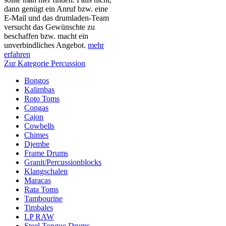
dann genügt ein Anruf bzw. eine
E-Mail und das drumladen-Team
versucht das Gewünschte zu
beschaffen bzw. macht ein
unverbindliches Angebot.
mehr
erfahren
Zur Kategorie Percussion
Bongos
Kalimbas
Roto Toms
Congas
Cajon
Cowbells
Chimes
Djembe
Frame Drums
Granit/Percussionblocks
Klangschalen
Maracas
Rata Toms
Tambourine
Timbales
LP RAW
Steel Tongue Drums