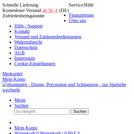
Schnelle Lieferung
Service/Hilfe
Kostenloser Versand
ab 50,-€
(DE)
Finanzierung
Zufriedenheitsgarantie
Über uns
Hilfe / Support
Kontakt
Versand und Zahlungsbedingungen
Widerrufsrecht
Datenschutz
AGB
Impressum
Cookie-Einstellungen
Merkzettel
Mein Konto
Menü
Suchen
Suchen
Mein Konto
Warenkorb
0
Warenkorb |
0,00 € *