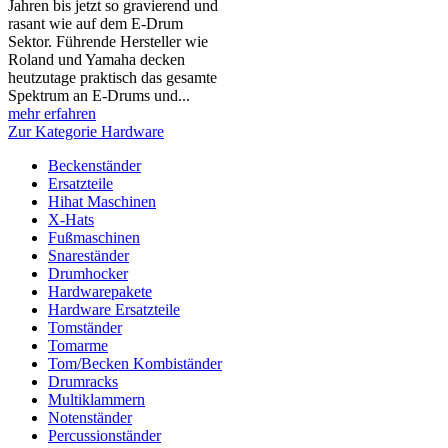
Jahren bis jetzt so gravierend und
rasant wie auf dem E-Drum
Sektor. Führende Hersteller wie
Roland und Yamaha decken
heutzutage praktisch das gesamte
Spektrum an E-Drums und...
mehr erfahren
Zur Kategorie Hardware
Beckenständer
Ersatzteile
Hihat Maschinen
X-Hats
Fußmaschinen
Snareständer
Drumhocker
Hardwarepakete
Hardware Ersatzteile
Tomständer
Tomarme
Tom/Becken Kombiständer
Drumracks
Multiklammern
Notenständer
Percussionständer