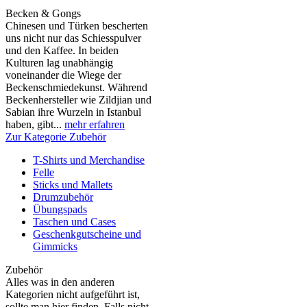
Becken & Gongs
Chinesen und Türken bescherten
uns nicht nur das Schiesspulver
und den Kaffee. In beiden
Kulturen lag unabhängig
voneinander die Wiege der
Beckenschmiedekunst. Während
Beckenhersteller wie Zildjian und
Sabian ihre Wurzeln in Istanbul
haben, gibt...
mehr erfahren
Zur Kategorie Zubehör
T-Shirts und Merchandise
Felle
Sticks und Mallets
Drumzubehör
Übungspads
Taschen und Cases
Geschenkgutscheine und
Gimmicks
Zubehör
Alles was in den anderen
Kategorien nicht aufgeführt ist,
sollte man hier finden. Falls nicht,