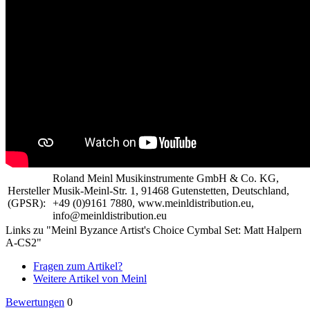
Roland Meinl Musikinstrumente GmbH & Co. KG,
Hersteller
Musik-Meinl-Str. 1, 91468 Gutenstetten, Deutschland,
(GPSR):
+49 (0)9161 7880, www.meinldistribution.eu,
info@meinldistribution.eu
Links zu "Meinl Byzance Artist's Choice Cymbal Set: Matt Halpern
A-CS2"
Fragen zum Artikel?
Weitere Artikel von Meinl
Bewertungen
0