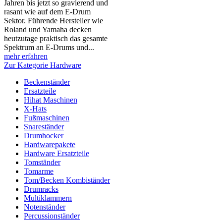
Jahren bis jetzt so gravierend und
rasant wie auf dem E-Drum
Sektor. Führende Hersteller wie
Roland und Yamaha decken
heutzutage praktisch das gesamte
Spektrum an E-Drums und...
mehr erfahren
Zur Kategorie Hardware
Beckenständer
Ersatzteile
Hihat Maschinen
X-Hats
Fußmaschinen
Snareständer
Drumhocker
Hardwarepakete
Hardware Ersatzteile
Tomständer
Tomarme
Tom/Becken Kombiständer
Drumracks
Multiklammern
Notenständer
Percussionständer