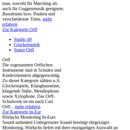
man, sowohl für Marching als
auch für Guggenmusik geeignete,
Bassdrums bzw. Pauken und
verschiedenste Toms.
mehr
erfahren
Zur Kategorie Orff
Studio 49
Glockenspiele
Sonor Orff
Orff
Die sogenannten Orffschen
Instrumente sind in Schulen und
Kinderzimmern allgegenwärtig.
Zu dieser Kategorie zählen u.A.
Glockenspiele, Klangbausteine,
klingende Stäbe, Metallophone
sowie Xylophone. Das Orff-
Schulwerk ist ein nach Carl
Orff...
mehr erfahren
Zur Kategorie In-Ear
Hörluchs Monitoring In-Ears
Sound unlimited Unbegrenzter Sound benötigt ehrgeiziges
Monitoring. Hörluchs liefert mit ihrer einzigartigen Auswahl an