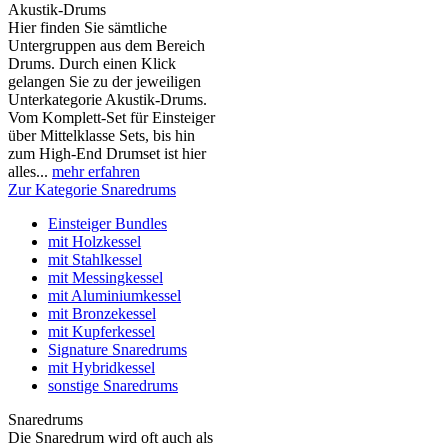
Akustik-Drums
Hier finden Sie sämtliche
Untergruppen aus dem Bereich
Drums. Durch einen Klick
gelangen Sie zu der jeweiligen
Unterkategorie Akustik-Drums.
Vom Komplett-Set für Einsteiger
über Mittelklasse Sets, bis hin
zum High-End Drumset ist hier
alles...
mehr erfahren
Zur Kategorie Snaredrums
Einsteiger Bundles
mit Holzkessel
mit Stahlkessel
mit Messingkessel
mit Aluminiumkessel
mit Bronzekessel
mit Kupferkessel
Signature Snaredrums
mit Hybridkessel
sonstige Snaredrums
Snaredrums
Die Snaredrum wird oft auch als