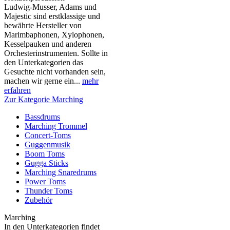
Ludwig-Musser, Adams und
Majestic sind erstklassige und
bewährte Hersteller von
Marimbaphonen, Xylophonen,
Kesselpauken und anderen
Orchesterinstrumenten. Sollte in
den Unterkategorien das
Gesuchte nicht vorhanden sein,
machen wir gerne ein...
mehr
erfahren
Zur Kategorie Marching
Bassdrums
Marching Trommel
Concert-Toms
Guggenmusik
Boom Toms
Gugga Sticks
Marching Snaredrums
Power Toms
Thunder Toms
Zubehör
Marching
In den Unterkategorien findet