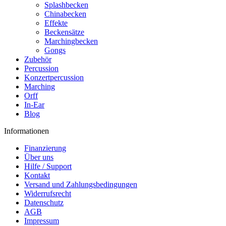
Splashbecken
Chinabecken
Effekte
Beckensätze
Marchingbecken
Gongs
Zubehör
Percussion
Konzertpercussion
Marching
Orff
In-Ear
Blog
Informationen
Finanzierung
Über uns
Hilfe / Support
Kontakt
Versand und Zahlungsbedingungen
Widerrufsrecht
Datenschutz
AGB
Impressum