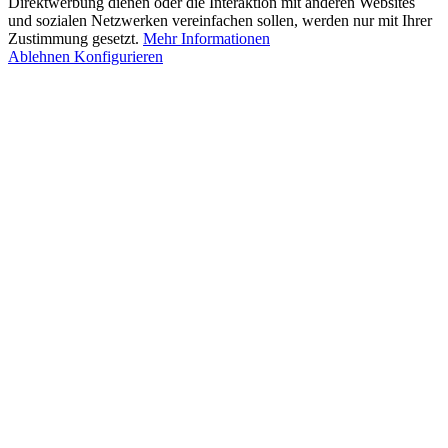
Direktwerbung dienen oder die Interaktion mit anderen Websites
und sozialen Netzwerken vereinfachen sollen, werden nur mit Ihrer
Zustimmung gesetzt.
Mehr Informationen
Ablehnen
Konfigurieren