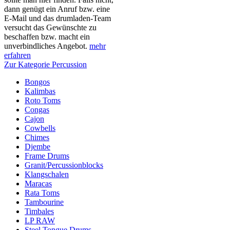
dann genügt ein Anruf bzw. eine
E-Mail und das drumladen-Team
versucht das Gewünschte zu
beschaffen bzw. macht ein
unverbindliches Angebot.
mehr
erfahren
Zur Kategorie Percussion
Bongos
Kalimbas
Roto Toms
Congas
Cajon
Cowbells
Chimes
Djembe
Frame Drums
Granit/Percussionblocks
Klangschalen
Maracas
Rata Toms
Tambourine
Timbales
LP RAW
Steel Tongue Drums