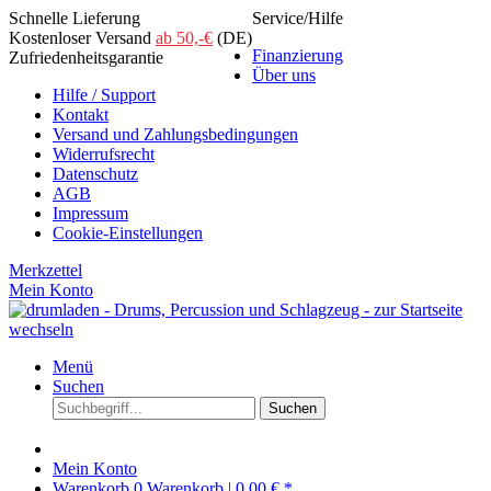
Schnelle Lieferung
Service/Hilfe
Kostenloser Versand
ab 50,-€
(DE)
Finanzierung
Zufriedenheitsgarantie
Über uns
Hilfe / Support
Kontakt
Versand und Zahlungsbedingungen
Widerrufsrecht
Datenschutz
AGB
Impressum
Cookie-Einstellungen
Merkzettel
Mein Konto
Menü
Suchen
Suchen
Mein Konto
Warenkorb
0
Warenkorb |
0,00 € *