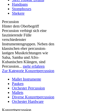
Handpans
Stompboxes
Shekere
Percussion
Hinter dem Oberbegriff
Percussion verbirgt sich eine
faszinierende Fülle
verschiedenster
Instrumentengruppen. Neben den
klassischen eher percussion-
lastigen Musikrichtungen wie
Salsa, Samba und Afro-
Kubanischen Klängen, sind
Percussion...
mehr erfahren
Zur Kategorie Konzertpercussion
Mallet Instrumente
Pauken
Orchester Percussion
Mallets
Diverse Konzertpercussion
Orchester Hardware
Konzertpercussion