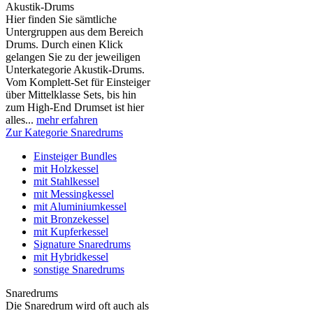
Akustik-Drums
Hier finden Sie sämtliche
Untergruppen aus dem Bereich
Drums. Durch einen Klick
gelangen Sie zu der jeweiligen
Unterkategorie Akustik-Drums.
Vom Komplett-Set für Einsteiger
über Mittelklasse Sets, bis hin
zum High-End Drumset ist hier
alles...
mehr erfahren
Zur Kategorie Snaredrums
Einsteiger Bundles
mit Holzkessel
mit Stahlkessel
mit Messingkessel
mit Aluminiumkessel
mit Bronzekessel
mit Kupferkessel
Signature Snaredrums
mit Hybridkessel
sonstige Snaredrums
Snaredrums
Die Snaredrum wird oft auch als