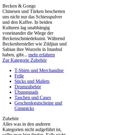
Becken & Gongs
Chinesen und Türken bescherten
uns nicht nur das Schiesspulver
und den Kaffee. In beiden
Kulturen lag unabhängig
voneinander die Wiege der
Beckenschmiedekunst. Während
Beckenhersteller wie Zildjian und
Sabian ihre Wurzeln in Istanbul
haben, gibt...
mehr erfahren
Zur Kategorie Zubehör
T-Shirts und Merchandise
Felle
Sticks und Mallets
Drumzubehör
Übungspads
Taschen und Cases
Geschenkgutscheine und
Gimmicks
Zubehör
Alles was in den anderen
Kategorien nicht aufgeführt ist,
sollte man hier finden. Falls nicht,