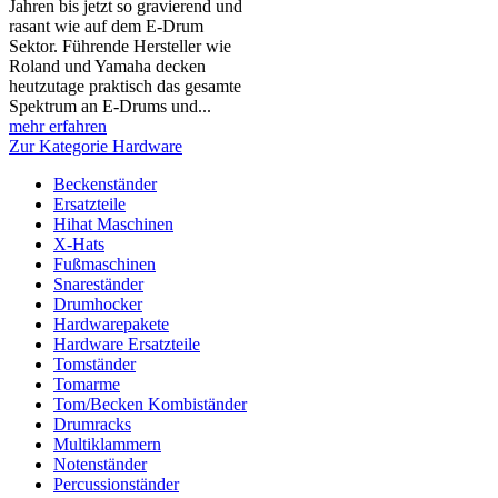
Jahren bis jetzt so gravierend und
rasant wie auf dem E-Drum
Sektor. Führende Hersteller wie
Roland und Yamaha decken
heutzutage praktisch das gesamte
Spektrum an E-Drums und...
mehr erfahren
Zur Kategorie Hardware
Beckenständer
Ersatzteile
Hihat Maschinen
X-Hats
Fußmaschinen
Snareständer
Drumhocker
Hardwarepakete
Hardware Ersatzteile
Tomständer
Tomarme
Tom/Becken Kombiständer
Drumracks
Multiklammern
Notenständer
Percussionständer