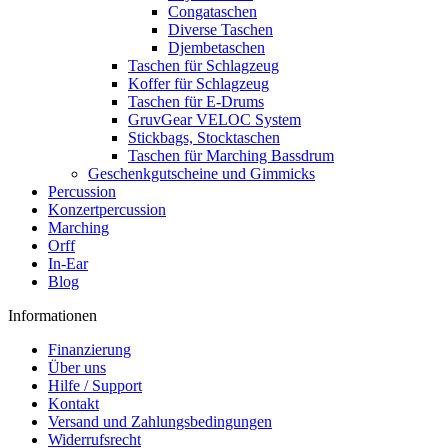
Congataschen
Diverse Taschen
Djembetaschen
Taschen für Schlagzeug
Koffer für Schlagzeug
Taschen für E-Drums
GruvGear VELOC System
Stickbags, Stocktaschen
Taschen für Marching Bassdrum
Geschenkgutscheine und Gimmicks
Percussion
Konzertpercussion
Marching
Orff
In-Ear
Blog
Informationen
Finanzierung
Über uns
Hilfe / Support
Kontakt
Versand und Zahlungsbedingungen
Widerrufsrecht