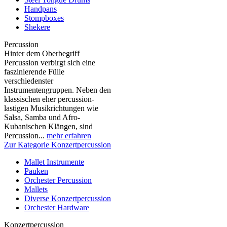
Handpans
Stompboxes
Shekere
Percussion
Hinter dem Oberbegriff
Percussion verbirgt sich eine
faszinierende Fülle
verschiedenster
Instrumentengruppen. Neben den
klassischen eher percussion-
lastigen Musikrichtungen wie
Salsa, Samba und Afro-
Kubanischen Klängen, sind
Percussion...
mehr erfahren
Zur Kategorie Konzertpercussion
Mallet Instrumente
Pauken
Orchester Percussion
Mallets
Diverse Konzertpercussion
Orchester Hardware
Konzertpercussion