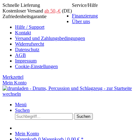
Schnelle Lieferung
Service/Hilfe
Kostenloser Versand
ab 50,-€
(DE)
Finanzierung
Zufriedenheitsgarantie
Über uns
Hilfe / Support
Kontakt
Versand und Zahlungsbedingungen
Widerrufsrecht
Datenschutz
AGB
Impressum
Cookie-Einstellungen
Merkzettel
Mein Konto
Menü
Suchen
Suchen
Mein Konto
Warenkorb
0
Warenkorb |
0,00 € *