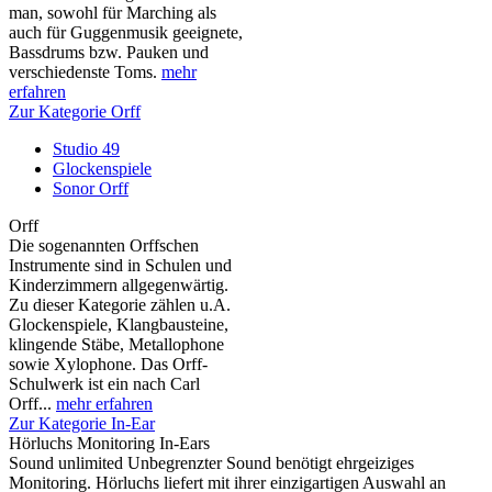
man, sowohl für Marching als
auch für Guggenmusik geeignete,
Bassdrums bzw. Pauken und
verschiedenste Toms.
mehr
erfahren
Zur Kategorie Orff
Studio 49
Glockenspiele
Sonor Orff
Orff
Die sogenannten Orffschen
Instrumente sind in Schulen und
Kinderzimmern allgegenwärtig.
Zu dieser Kategorie zählen u.A.
Glockenspiele, Klangbausteine,
klingende Stäbe, Metallophone
sowie Xylophone. Das Orff-
Schulwerk ist ein nach Carl
Orff...
mehr erfahren
Zur Kategorie In-Ear
Hörluchs Monitoring In-Ears
Sound unlimited Unbegrenzter Sound benötigt ehrgeiziges
Monitoring. Hörluchs liefert mit ihrer einzigartigen Auswahl an