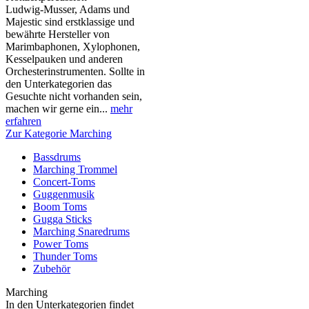
Ludwig-Musser, Adams und
Majestic sind erstklassige und
bewährte Hersteller von
Marimbaphonen, Xylophonen,
Kesselpauken und anderen
Orchesterinstrumenten. Sollte in
den Unterkategorien das
Gesuchte nicht vorhanden sein,
machen wir gerne ein...
mehr
erfahren
Zur Kategorie Marching
Bassdrums
Marching Trommel
Concert-Toms
Guggenmusik
Boom Toms
Gugga Sticks
Marching Snaredrums
Power Toms
Thunder Toms
Zubehör
Marching
In den Unterkategorien findet