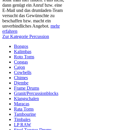
dann genügt ein Anruf bzw. eine
E-Mail und das drumladen-Team
versucht das Gewünschte zu
beschaffen bzw. macht ein
unverbindliches Angebot.
mehr
erfahren
Zur Kategorie Percussion
Bongos
Kalimbas
Roto Toms
Congas
Cajon
Cowbells
Chimes
Djembe
Frame Drums
Granit/Percussionblocks
Klangschalen
Maracas
Rata Toms
Tambourine
Timbales
LP RAW
Steel Tongue Drums