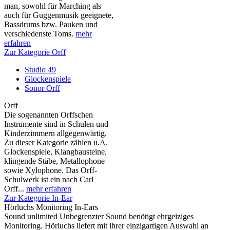
man, sowohl für Marching als
auch für Guggenmusik geeignete,
Bassdrums bzw. Pauken und
verschiedenste Toms.
mehr
erfahren
Zur Kategorie Orff
Studio 49
Glockenspiele
Sonor Orff
Orff
Die sogenannten Orffschen
Instrumente sind in Schulen und
Kinderzimmern allgegenwärtig.
Zu dieser Kategorie zählen u.A.
Glockenspiele, Klangbausteine,
klingende Stäbe, Metallophone
sowie Xylophone. Das Orff-
Schulwerk ist ein nach Carl
Orff...
mehr erfahren
Zur Kategorie In-Ear
Hörluchs Monitoring In-Ears
Sound unlimited Unbegrenzter Sound benötigt ehrgeiziges
Monitoring. Hörluchs liefert mit ihrer einzigartigen Auswahl an