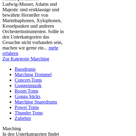
Ludwig-Musser, Adams und
Majestic sind erstklassige und
bewährte Hersteller von
Marimbaphonen, Xylophonen,
Kesselpauken und anderen
Orchesterinstrumenten. Sollte in
den Unterkategorien das
Gesuchte nicht vorhanden sein,
machen wir gerne ein...
mehr
erfahren
Zur Kategorie Marching
Bassdrums
Marching Trommel
Concert-Toms
Guggenmusik
Boom Toms
Gugga Sticks
Marching Snaredrums
Power Toms
Thunder Toms
Zubehör
Marching
In den Unterkategorien findet