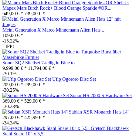
Mapex Mars Birch Rock+ Blood Orange Sparkle #OR...
649,00 € *
739,00 € *
Meinl Generation X Marco Minnemann Alien Hats...
109,00 € *
-15.22%
TIPP!
Sonor SQ2 Shellset 7-teilig in Blue to...
9.999,00 € *
11.794,00 € *
-30.1%
Ufip Ogororo Disc Set
209,00 € *
299,00 € *
-30.25%
Sonor HS 2000 S Hardware Set
369,00 € *
529,00 € *
-30.28%
Sabian XSR Monarch Hats 14''
297,00 € *
425,99 € *
-34.34%
Gretsch Blackhawk
Stahl Snare 10" x 5,5"