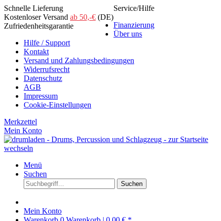
Schnelle Lieferung
Service/Hilfe
Kostenloser Versand
ab 50,-€
(DE)
Finanzierung
Zufriedenheitsgarantie
Über uns
Hilfe / Support
Kontakt
Versand und Zahlungsbedingungen
Widerrufsrecht
Datenschutz
AGB
Impressum
Cookie-Einstellungen
Merkzettel
Mein Konto
Menü
Suchen
Suchen
Mein Konto
Warenkorb
0
Warenkorb |
0,00 € *