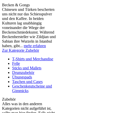
Becken & Gongs
Chinesen und Türken bescherten
uns nicht nur das Schiesspulver
und den Kaffee. In beiden
Kulturen lag unabhängig
voneinander die Wiege der
Beckenschmiedekunst. Während
Beckenhersteller wie Zildjian und
Sabian ihre Wurzeln in Istanbul
haben, gibt...
mehr erfahren
Zur Kategorie Zubehör
T-Shirts und Merchandise
Felle
Sticks und Mallets
Drumzubehör
Übungspads
Taschen und Cases
Geschenkgutscheine und
Gimmicks
Zubehör
Alles was in den anderen
Kategorien nicht aufgeführt ist,
sollte man hier finden. Falls nicht,