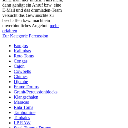
dann genügt ein Anruf bzw. eine
E-Mail und das drumladen-Team
versucht das Gewünschte zu
beschaffen bzw. macht ein
unverbindliches Angebot.
mehr
erfahren
Zur Kategorie Percussion
Bongos
Kalimbas
Roto Toms
Congas
Cajon
Cowbells
Chimes
Djembe
Frame Drums
Granit/Percussionblocks
Klangschalen
Maracas
Rata Toms
Tambourine
Timbales
LP RAW
Steel Tongue Drums