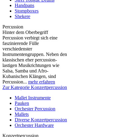
Handpans
Stompboxes
Shekere
Percussion
Hinter dem Oberbegriff
Percussion verbirgt sich eine
faszinierende Fülle
verschiedenster
Instrumentengruppen. Neben den
klassischen eher percussion-
lastigen Musikrichtungen wie
Salsa, Samba und Afro-
Kubanischen Klängen, sind
Percussion...
mehr erfahren
Zur Kategorie Konzertpercussion
Mallet Instrumente
Pauken
Orchester Percussion
Mallets
Diverse Konzertpercussion
Orchester Hardware
Konzertpercussion