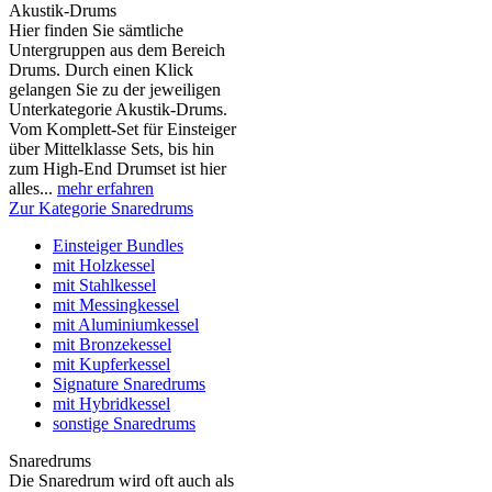
Akustik-Drums
Hier finden Sie sämtliche
Untergruppen aus dem Bereich
Drums. Durch einen Klick
gelangen Sie zu der jeweiligen
Unterkategorie Akustik-Drums.
Vom Komplett-Set für Einsteiger
über Mittelklasse Sets, bis hin
zum High-End Drumset ist hier
alles...
mehr erfahren
Zur Kategorie Snaredrums
Einsteiger Bundles
mit Holzkessel
mit Stahlkessel
mit Messingkessel
mit Aluminiumkessel
mit Bronzekessel
mit Kupferkessel
Signature Snaredrums
mit Hybridkessel
sonstige Snaredrums
Snaredrums
Die Snaredrum wird oft auch als