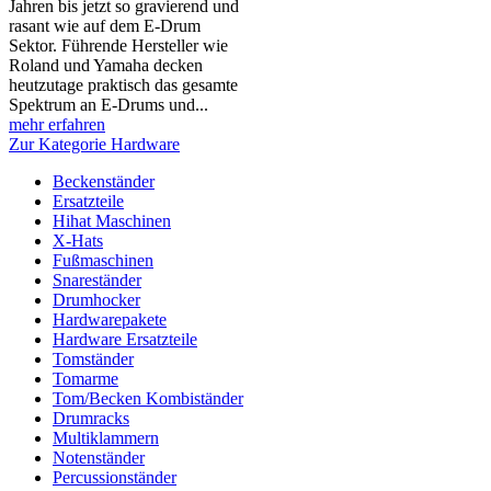
Jahren bis jetzt so gravierend und
rasant wie auf dem E-Drum
Sektor. Führende Hersteller wie
Roland und Yamaha decken
heutzutage praktisch das gesamte
Spektrum an E-Drums und...
mehr erfahren
Zur Kategorie Hardware
Beckenständer
Ersatzteile
Hihat Maschinen
X-Hats
Fußmaschinen
Snareständer
Drumhocker
Hardwarepakete
Hardware Ersatzteile
Tomständer
Tomarme
Tom/Becken Kombiständer
Drumracks
Multiklammern
Notenständer
Percussionständer