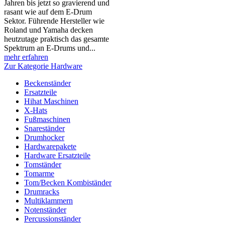
Jahren bis jetzt so gravierend und
rasant wie auf dem E-Drum
Sektor. Führende Hersteller wie
Roland und Yamaha decken
heutzutage praktisch das gesamte
Spektrum an E-Drums und...
mehr erfahren
Zur Kategorie Hardware
Beckenständer
Ersatzteile
Hihat Maschinen
X-Hats
Fußmaschinen
Snareständer
Drumhocker
Hardwarepakete
Hardware Ersatzteile
Tomständer
Tomarme
Tom/Becken Kombiständer
Drumracks
Multiklammern
Notenständer
Percussionständer