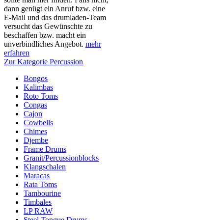
dann genügt ein Anruf bzw. eine
E-Mail und das drumladen-Team
versucht das Gewünschte zu
beschaffen bzw. macht ein
unverbindliches Angebot.
mehr
erfahren
Zur Kategorie Percussion
Bongos
Kalimbas
Roto Toms
Congas
Cajon
Cowbells
Chimes
Djembe
Frame Drums
Granit/Percussionblocks
Klangschalen
Maracas
Rata Toms
Tambourine
Timbales
LP RAW
Steel Tongue Drums