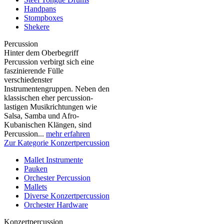
Handpans
Stompboxes
Shekere
Percussion
Hinter dem Oberbegriff
Percussion verbirgt sich eine
faszinierende Fülle
verschiedenster
Instrumentengruppen. Neben den
klassischen eher percussion-
lastigen Musikrichtungen wie
Salsa, Samba und Afro-
Kubanischen Klängen, sind
Percussion...
mehr erfahren
Zur Kategorie Konzertpercussion
Mallet Instrumente
Pauken
Orchester Percussion
Mallets
Diverse Konzertpercussion
Orchester Hardware
Konzertpercussion