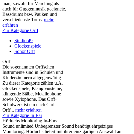
man, sowohl für Marching als
auch für Guggenmusik geeignete,
Bassdrums bzw. Pauken und
verschiedenste Toms.
mehr
erfahren
Zur Kategorie Orff
Studio 49
Glockenspiele
Sonor Orff
Orff
Die sogenannten Orffschen
Instrumente sind in Schulen und
Kinderzimmern allgegenwärtig.
Zu dieser Kategorie zählen u.A.
Glockenspiele, Klangbausteine,
klingende Stäbe, Metallophone
sowie Xylophone. Das Orff-
Schulwerk ist ein nach Carl
Orff...
mehr erfahren
Zur Kategorie In-Ear
Hörluchs Monitoring In-Ears
Sound unlimited Unbegrenzter Sound benötigt ehrgeiziges
Monitoring. Hörluchs liefert mit ihrer einzigartigen Auswahl an