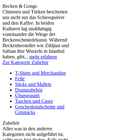
Becken & Gongs
Chinesen und Türken bescherten
uns nicht nur das Schiesspulver
und den Kaffee. In beiden
Kulturen lag unabhängig
voneinander die Wiege der
Beckenschmiedekunst. Während
Beckenhersteller wie Zildjian und
Sabian ihre Wurzeln in Istanbul
haben, gibt...
mehr erfahren
Zur Kategorie Zubehör
T-Shirts und Merchandise
Felle
Sticks und Mallets
Drumzubehör
Übungspads
Taschen und Cases
Geschenkgutscheine und
Gimmicks
Zubehör
Alles was in den anderen
Kategorien nicht aufgeführt ist,
sollte man hier finden. Falls nicht,