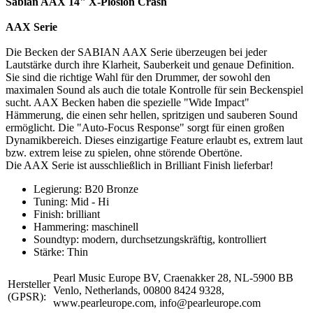
Sabian AAX 14" X-Plosion Crash
AAX Serie
Die Becken der SABIAN AAX Serie überzeugen bei jeder
Lautstärke durch ihre Klarheit, Sauberkeit und genaue Definition.
Sie sind die richtige Wahl für den Drummer, der sowohl den
maximalen Sound als auch die totale Kontrolle für sein Beckenspiel
sucht. AAX Becken haben die spezielle "Wide Impact"
Hämmerung, die einen sehr hellen, spritzigen und sauberen Sound
ermöglicht. Die "Auto-Focus Response" sorgt für einen großen
Dynamikbereich. Dieses einzigartige Feature erlaubt es, extrem laut
bzw. extrem leise zu spielen, ohne störende Obertöne.
Die AAX Serie ist ausschließlich in Brilliant Finish lieferbar!
Legierung: B20 Bronze
Tuning: Mid - Hi
Finish: brilliant
Hammering: maschinell
Soundtyp: modern, durchsetzungskräftig, kontrolliert
Stärke: Thin
Pearl Music Europe BV, Craenakker 28, NL-5900 BB
Hersteller
Venlo, Netherlands, 00800 8424 9328,
(GPSR):
www.pearleurope.com, info@pearleurope.com