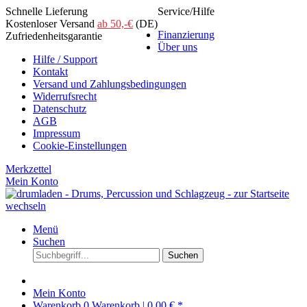
Schnelle Lieferung
Service/Hilfe
Kostenloser Versand
ab 50,-€
(DE)
Finanzierung
Zufriedenheitsgarantie
Über uns
Hilfe / Support
Kontakt
Versand und Zahlungsbedingungen
Widerrufsrecht
Datenschutz
AGB
Impressum
Cookie-Einstellungen
Merkzettel
Mein Konto
Menü
Suchen
Suchen
Mein Konto
Warenkorb
0
Warenkorb |
0,00 € *