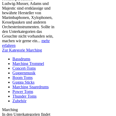
Ludwig-Musser, Adams und
Majestic sind erstklassige und
bewährte Hersteller von
Marimbaphonen, Xylophonen,
Kesselpauken und anderen
Orchesterinstrumenten. Sollte in
den Unterkategorien das
Gesuchte nicht vorhanden sein,
machen wir gerne ein...
mehr
erfahren
Zur Kategorie Marching
Bassdrums
Marching Trommel
Concert-Toms
Guggenmusik
Boom Toms
Gugga Sticks
Marching Snaredrums
Power Toms
Thunder Toms
Zubehör
Marching
In den Unterkategorien findet