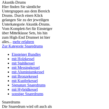
Akustik-Drums
Hier finden Sie sämtliche
Untergruppen aus dem Bereich
Drums. Durch einen Klick
gelangen Sie zu der jeweiligen
Unterkategorie Akustik-Drums.
Vom Komplett-Set für Einsteiger
über Mittelklasse Sets, bis hin
zum High-End Drumset ist hier
alles...
mehr erfahren
Zur Kategorie Snaredrums
Einsteiger Bundles
mit Holzkessel
mit Stahlkessel
mit Messingkessel
mit Aluminiumkessel
mit Bronzekessel
mit Kupferkessel
Signature Snaredrums
mit Hybridkessel
sonstige Snaredrums
Snaredrums
Die Snaredrum wird oft auch als