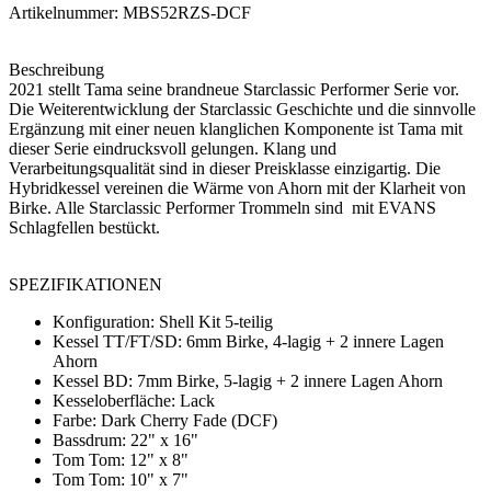
Artikelnummer: MBS52RZS-DCF
Beschreibung
2021 stellt Tama seine brandneue Starclassic Performer Serie vor.
Die Weiterentwicklung der Starclassic Geschichte und die sinnvolle
Ergänzung mit einer neuen klanglichen Komponente ist Tama mit
dieser Serie eindrucksvoll gelungen. Klang und
Verarbeitungsqualität sind in dieser Preisklasse einzigartig. Die
Hybridkessel vereinen die Wärme von Ahorn mit der Klarheit von
Birke. Alle Starclassic Performer Trommeln sind mit EVANS
Schlagfellen bestückt.
SPEZIFIKATIONEN
Konfiguration: Shell Kit 5-teilig
Kessel TT/FT/SD: 6mm Birke, 4-lagig + 2 innere Lagen
Ahorn
Kessel BD: 7mm Birke, 5-lagig + 2 innere Lagen Ahorn
Kesseloberfläche: Lack
Farbe: Dark Cherry Fade (DCF)
Bassdrum: 22" x 16"
Tom Tom: 12" x 8"
Tom Tom: 10" x 7"