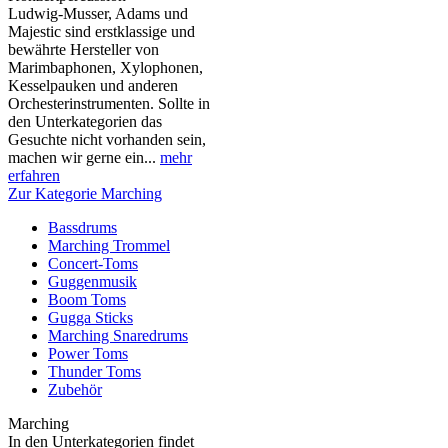
Ludwig-Musser, Adams und
Majestic sind erstklassige und
bewährte Hersteller von
Marimbaphonen, Xylophonen,
Kesselpauken und anderen
Orchesterinstrumenten. Sollte in
den Unterkategorien das
Gesuchte nicht vorhanden sein,
machen wir gerne ein...
mehr
erfahren
Zur Kategorie Marching
Bassdrums
Marching Trommel
Concert-Toms
Guggenmusik
Boom Toms
Gugga Sticks
Marching Snaredrums
Power Toms
Thunder Toms
Zubehör
Marching
In den Unterkategorien findet