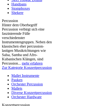
Handpans
Stompboxes
Shekere
Percussion
Hinter dem Oberbegriff
Percussion verbirgt sich eine
faszinierende Fülle
verschiedenster
Instrumentengruppen. Neben den
klassischen eher percussion-
lastigen Musikrichtungen wie
Salsa, Samba und Afro-
Kubanischen Klängen, sind
Percussion...
mehr erfahren
Zur Kategorie Konzertpercussion
Mallet Instrumente
Pauken
Orchester Percussion
Mallets
Diverse Konzertpercussion
Orchester Hardware
Konzertpercussion