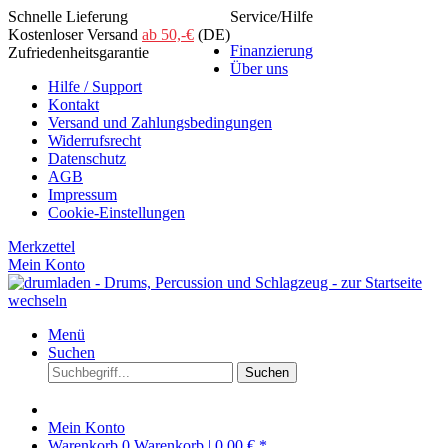
Schnelle Lieferung
Service/Hilfe
Kostenloser Versand
ab 50,-€
(DE)
Finanzierung
Zufriedenheitsgarantie
Über uns
Hilfe / Support
Kontakt
Versand und Zahlungsbedingungen
Widerrufsrecht
Datenschutz
AGB
Impressum
Cookie-Einstellungen
Merkzettel
Mein Konto
Menü
Suchen
Suchen
Mein Konto
Warenkorb
0
Warenkorb |
0,00 € *