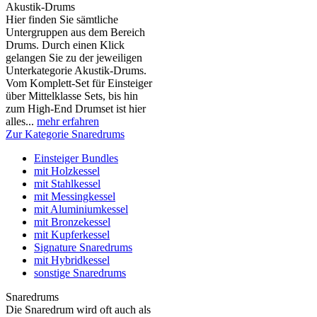
Akustik-Drums
Hier finden Sie sämtliche
Untergruppen aus dem Bereich
Drums. Durch einen Klick
gelangen Sie zu der jeweiligen
Unterkategorie Akustik-Drums.
Vom Komplett-Set für Einsteiger
über Mittelklasse Sets, bis hin
zum High-End Drumset ist hier
alles...
mehr erfahren
Zur Kategorie Snaredrums
Einsteiger Bundles
mit Holzkessel
mit Stahlkessel
mit Messingkessel
mit Aluminiumkessel
mit Bronzekessel
mit Kupferkessel
Signature Snaredrums
mit Hybridkessel
sonstige Snaredrums
Snaredrums
Die Snaredrum wird oft auch als