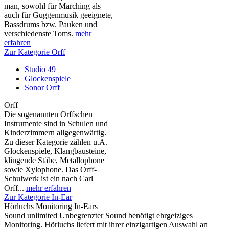
man, sowohl für Marching als
auch für Guggenmusik geeignete,
Bassdrums bzw. Pauken und
verschiedenste Toms.
mehr
erfahren
Zur Kategorie Orff
Studio 49
Glockenspiele
Sonor Orff
Orff
Die sogenannten Orffschen
Instrumente sind in Schulen und
Kinderzimmern allgegenwärtig.
Zu dieser Kategorie zählen u.A.
Glockenspiele, Klangbausteine,
klingende Stäbe, Metallophone
sowie Xylophone. Das Orff-
Schulwerk ist ein nach Carl
Orff...
mehr erfahren
Zur Kategorie In-Ear
Hörluchs Monitoring In-Ears
Sound unlimited Unbegrenzter Sound benötigt ehrgeiziges
Monitoring. Hörluchs liefert mit ihrer einzigartigen Auswahl an