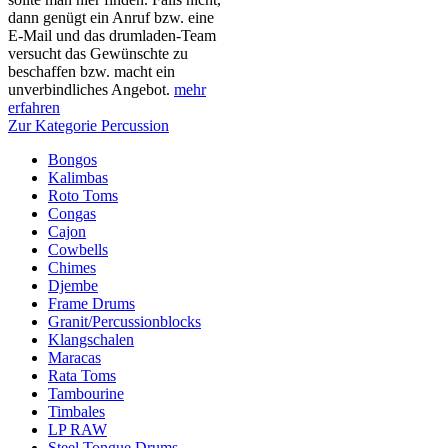
dann genügt ein Anruf bzw. eine
E-Mail und das drumladen-Team
versucht das Gewünschte zu
beschaffen bzw. macht ein
unverbindliches Angebot.
mehr
erfahren
Zur Kategorie Percussion
Bongos
Kalimbas
Roto Toms
Congas
Cajon
Cowbells
Chimes
Djembe
Frame Drums
Granit/Percussionblocks
Klangschalen
Maracas
Rata Toms
Tambourine
Timbales
LP RAW
Steel Tongue Drums