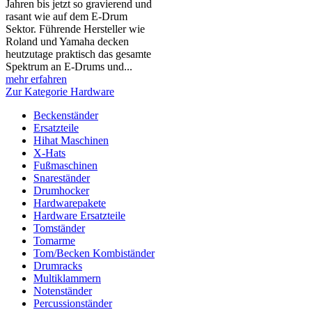
Jahren bis jetzt so gravierend und
rasant wie auf dem E-Drum
Sektor. Führende Hersteller wie
Roland und Yamaha decken
heutzutage praktisch das gesamte
Spektrum an E-Drums und...
mehr erfahren
Zur Kategorie Hardware
Beckenständer
Ersatzteile
Hihat Maschinen
X-Hats
Fußmaschinen
Snareständer
Drumhocker
Hardwarepakete
Hardware Ersatzteile
Tomständer
Tomarme
Tom/Becken Kombiständer
Drumracks
Multiklammern
Notenständer
Percussionständer