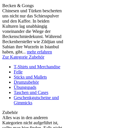
Becken & Gongs
Chinesen und Türken bescherten
uns nicht nur das Schiesspulver
und den Kaffee. In beiden
Kulturen lag unabhängig
voneinander die Wiege der
Beckenschmiedekunst. Während
Beckenhersteller wie Zildjian und
Sabian ihre Wurzeln in Istanbul
haben, gibt...
mehr erfahren
Zur Kategorie Zubehör
T-Shirts und Merchandise
Felle
Sticks und Mallets
Drumzubehör
Übungspads
Taschen und Cases
Geschenkgutscheine und
Gimmicks
Zubehör
Alles was in den anderen
Kategorien nicht aufgeführt ist,
sollte man hier finden. Falls nicht,