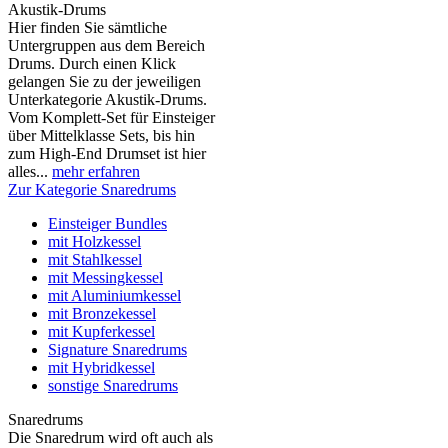
Akustik-Drums
Hier finden Sie sämtliche
Untergruppen aus dem Bereich
Drums. Durch einen Klick
gelangen Sie zu der jeweiligen
Unterkategorie Akustik-Drums.
Vom Komplett-Set für Einsteiger
über Mittelklasse Sets, bis hin
zum High-End Drumset ist hier
alles...
mehr erfahren
Zur Kategorie Snaredrums
Einsteiger Bundles
mit Holzkessel
mit Stahlkessel
mit Messingkessel
mit Aluminiumkessel
mit Bronzekessel
mit Kupferkessel
Signature Snaredrums
mit Hybridkessel
sonstige Snaredrums
Snaredrums
Die Snaredrum wird oft auch als