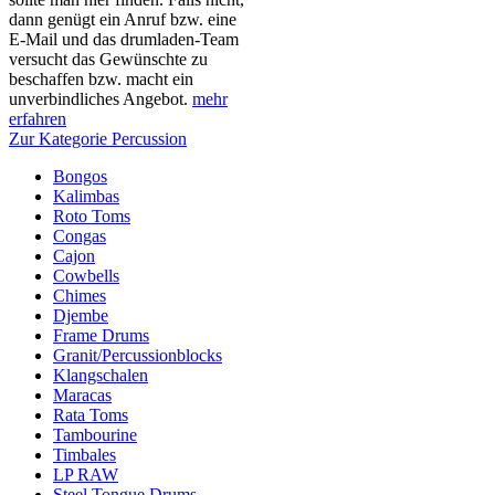
dann genügt ein Anruf bzw. eine
E-Mail und das drumladen-Team
versucht das Gewünschte zu
beschaffen bzw. macht ein
unverbindliches Angebot.
mehr
erfahren
Zur Kategorie Percussion
Bongos
Kalimbas
Roto Toms
Congas
Cajon
Cowbells
Chimes
Djembe
Frame Drums
Granit/Percussionblocks
Klangschalen
Maracas
Rata Toms
Tambourine
Timbales
LP RAW
Steel Tongue Drums