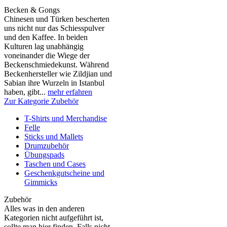
Becken & Gongs
Chinesen und Türken bescherten
uns nicht nur das Schiesspulver
und den Kaffee. In beiden
Kulturen lag unabhängig
voneinander die Wiege der
Beckenschmiedekunst. Während
Beckenhersteller wie Zildjian und
Sabian ihre Wurzeln in Istanbul
haben, gibt...
mehr erfahren
Zur Kategorie Zubehör
T-Shirts und Merchandise
Felle
Sticks und Mallets
Drumzubehör
Übungspads
Taschen und Cases
Geschenkgutscheine und
Gimmicks
Zubehör
Alles was in den anderen
Kategorien nicht aufgeführt ist,
sollte man hier finden. Falls nicht,