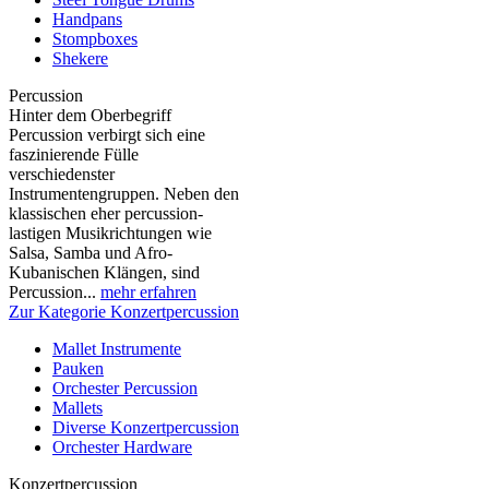
Handpans
Stompboxes
Shekere
Percussion
Hinter dem Oberbegriff
Percussion verbirgt sich eine
faszinierende Fülle
verschiedenster
Instrumentengruppen. Neben den
klassischen eher percussion-
lastigen Musikrichtungen wie
Salsa, Samba und Afro-
Kubanischen Klängen, sind
Percussion...
mehr erfahren
Zur Kategorie Konzertpercussion
Mallet Instrumente
Pauken
Orchester Percussion
Mallets
Diverse Konzertpercussion
Orchester Hardware
Konzertpercussion