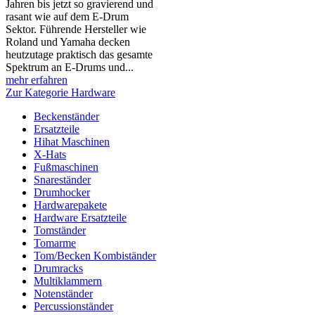
Jahren bis jetzt so gravierend und
rasant wie auf dem E-Drum
Sektor. Führende Hersteller wie
Roland und Yamaha decken
heutzutage praktisch das gesamte
Spektrum an E-Drums und...
mehr erfahren
Zur Kategorie Hardware
Beckenständer
Ersatzteile
Hihat Maschinen
X-Hats
Fußmaschinen
Snareständer
Drumhocker
Hardwarepakete
Hardware Ersatzteile
Tomständer
Tomarme
Tom/Becken Kombiständer
Drumracks
Multiklammern
Notenständer
Percussionständer