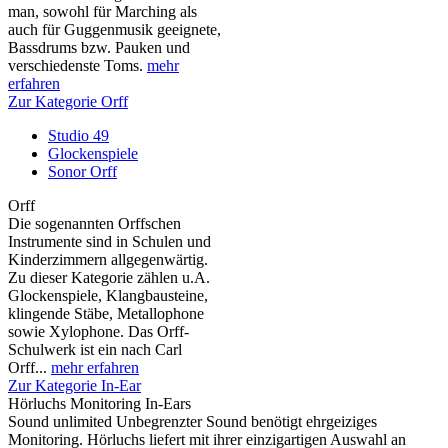
man, sowohl für Marching als
auch für Guggenmusik geeignete,
Bassdrums bzw. Pauken und
verschiedenste Toms.
mehr
erfahren
Zur Kategorie Orff
Studio 49
Glockenspiele
Sonor Orff
Orff
Die sogenannten Orffschen
Instrumente sind in Schulen und
Kinderzimmern allgegenwärtig.
Zu dieser Kategorie zählen u.A.
Glockenspiele, Klangbausteine,
klingende Stäbe, Metallophone
sowie Xylophone. Das Orff-
Schulwerk ist ein nach Carl
Orff...
mehr erfahren
Zur Kategorie In-Ear
Hörluchs Monitoring In-Ears
Sound unlimited Unbegrenzter Sound benötigt ehrgeiziges
Monitoring. Hörluchs liefert mit ihrer einzigartigen Auswahl an