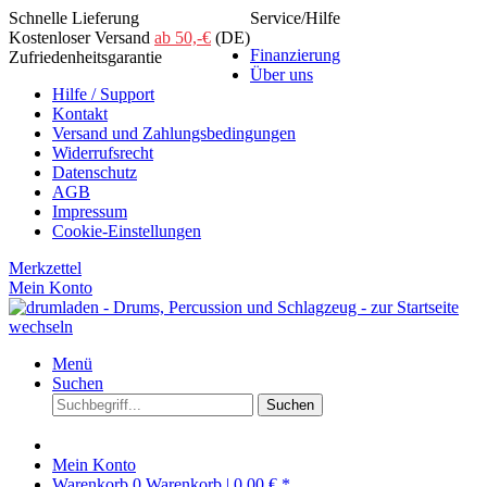
Schnelle Lieferung
Service/Hilfe
Kostenloser Versand
ab 50,-€
(DE)
Finanzierung
Zufriedenheitsgarantie
Über uns
Hilfe / Support
Kontakt
Versand und Zahlungsbedingungen
Widerrufsrecht
Datenschutz
AGB
Impressum
Cookie-Einstellungen
Merkzettel
Mein Konto
Menü
Suchen
Suchen
Mein Konto
Warenkorb
0
Warenkorb |
0,00 € *