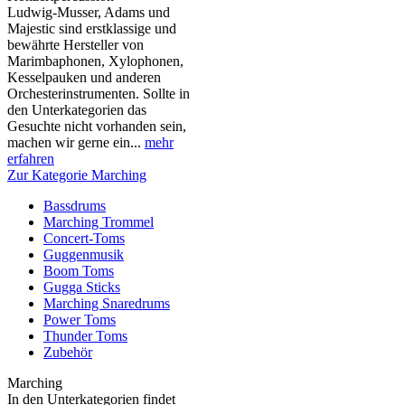
Ludwig-Musser, Adams und
Majestic sind erstklassige und
bewährte Hersteller von
Marimbaphonen, Xylophonen,
Kesselpauken und anderen
Orchesterinstrumenten. Sollte in
den Unterkategorien das
Gesuchte nicht vorhanden sein,
machen wir gerne ein...
mehr
erfahren
Zur Kategorie Marching
Bassdrums
Marching Trommel
Concert-Toms
Guggenmusik
Boom Toms
Gugga Sticks
Marching Snaredrums
Power Toms
Thunder Toms
Zubehör
Marching
In den Unterkategorien findet