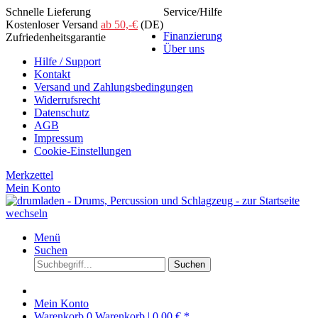
Schnelle Lieferung
Service/Hilfe
Kostenloser Versand
ab 50,-€
(DE)
Finanzierung
Zufriedenheitsgarantie
Über uns
Hilfe / Support
Kontakt
Versand und Zahlungsbedingungen
Widerrufsrecht
Datenschutz
AGB
Impressum
Cookie-Einstellungen
Merkzettel
Mein Konto
Menü
Suchen
Suchen
Mein Konto
Warenkorb
0
Warenkorb |
0,00 € *