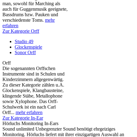
man, sowohl für Marching als
auch für Guggenmusik geeignete,
Bassdrums bzw. Pauken und
verschiedenste Toms.
mehr
erfahren
Zur Kategorie Orff
Studio 49
Glockenspiele
Sonor Orff
Orff
Die sogenannten Orffschen
Instrumente sind in Schulen und
Kinderzimmern allgegenwärtig.
Zu dieser Kategorie zählen u.A.
Glockenspiele, Klangbausteine,
klingende Stäbe, Metallophone
sowie Xylophone. Das Orff-
Schulwerk ist ein nach Carl
Orff...
mehr erfahren
Zur Kategorie In-Ear
Hörluchs Monitoring In-Ears
Sound unlimited Unbegrenzter Sound benötigt ehrgeiziges
Monitoring. Hörluchs liefert mit ihrer einzigartigen Auswahl an