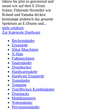
Jahren bis jetzt so gravierend und
rasant wie auf dem E-Drum
Sektor. Führende Hersteller wie
Roland und Yamaha decken
heutzutage praktisch das gesamte
Spektrum an E-Drums und...
mehr erfahren
Zur Kategorie Hardware
Beckenständer
Ersatzteile
Hihat Maschinen
X-Hats
Fußmaschinen
Snareständer
Drumhocker
Hardwarepakete
Hardware Ersatzteile
Tomständer
Tomarme
Tom/Becken Kombiständer
Drumracks
Multiklammern
Notenständer
Percussionständer