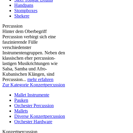
Handpans
Stompboxes
Shekere
Percussion
Hinter dem Oberbegriff
Percussion verbirgt sich eine
faszinierende Fülle
verschiedenster
Instrumentengruppen. Neben den
klassischen eher percussion-
lastigen Musikrichtungen wie
Salsa, Samba und Afro-
Kubanischen Klängen, sind
Percussion...
mehr erfahren
Zur Kategorie Konzertpercussion
Mallet Instrumente
Pauken
Orchester Percussion
Mallets
Diverse Konzertpercussion
Orchester Hardware
Konzertpercussion