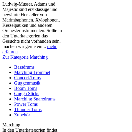
Ludwig-Musser, Adams und
Majestic sind erstklassige und
bewährte Hersteller von
Marimbaphonen, Xylophonen,
Kesselpauken und anderen
Orchesterinstrumenten. Sollte in
den Unterkategorien das
Gesuchte nicht vorhanden sein,
machen wir gerne ein...
mehr
erfahren
Zur Kategorie Marching
Bassdrums
Marching Trommel
Concert-Toms
Guggenmusik
Boom Toms
Gugga Sticks
Marching Snaredrums
Power Toms
Thunder Toms
Zubehör
Marching
In den Unterkategorien findet