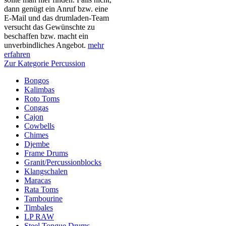
dann genügt ein Anruf bzw. eine
E-Mail und das drumladen-Team
versucht das Gewünschte zu
beschaffen bzw. macht ein
unverbindliches Angebot.
mehr
erfahren
Zur Kategorie Percussion
Bongos
Kalimbas
Roto Toms
Congas
Cajon
Cowbells
Chimes
Djembe
Frame Drums
Granit/Percussionblocks
Klangschalen
Maracas
Rata Toms
Tambourine
Timbales
LP RAW
Steel Tongue Drums