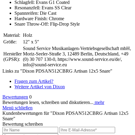
Schlagfell: Evans G1 Coated
Resonanzfell: Evans SS Clear
Spannreifen: Die Cast
Hardware Finish: Chrome
Snare Throw-Off: Flip-Drop Style
Material:
Holz
Größe:
12" x 5"
Sound Service Musikanlagen-Vertriebsgesellschaft mbH,
Hersteller
Moriz-Seeler-Straße 3, 12489 Berlin, Deutschland, +49
(GPSR):
(0) 30 707 130-0, https://www.sound-service.eu/de/,
info@sound-service.eu
Links zu "Dixon PDSAN512CBRG Artisan 12x5 Snare"
Fragen zum Artikel?
Weitere Artikel von Dixon
Bewertungen
0
Bewertungen lesen, schreiben und diskutieren...
mehr
Menü schließen
Kundenbewertungen für "Dixon PDSAN512CBRG Artisan 12x5
Snare"
Bewertung schreiben