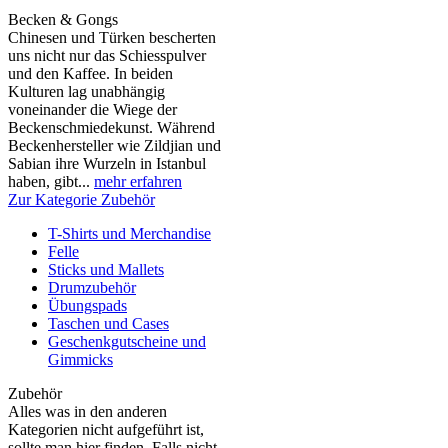
Becken & Gongs
Chinesen und Türken bescherten
uns nicht nur das Schiesspulver
und den Kaffee. In beiden
Kulturen lag unabhängig
voneinander die Wiege der
Beckenschmiedekunst. Während
Beckenhersteller wie Zildjian und
Sabian ihre Wurzeln in Istanbul
haben, gibt...
mehr erfahren
Zur Kategorie Zubehör
T-Shirts und Merchandise
Felle
Sticks und Mallets
Drumzubehör
Übungspads
Taschen und Cases
Geschenkgutscheine und
Gimmicks
Zubehör
Alles was in den anderen
Kategorien nicht aufgeführt ist,
sollte man hier finden. Falls nicht,