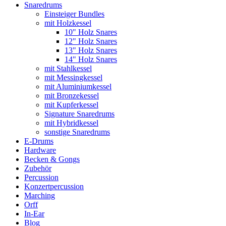
Snaredrums
Einsteiger Bundles
mit Holzkessel
10" Holz Snares
12" Holz Snares
13" Holz Snares
14" Holz Snares
mit Stahlkessel
mit Messingkessel
mit Aluminiumkessel
mit Bronzekessel
mit Kupferkessel
Signature Snaredrums
mit Hybridkessel
sonstige Snaredrums
E-Drums
Hardware
Becken & Gongs
Zubehör
Percussion
Konzertpercussion
Marching
Orff
In-Ear
Blog