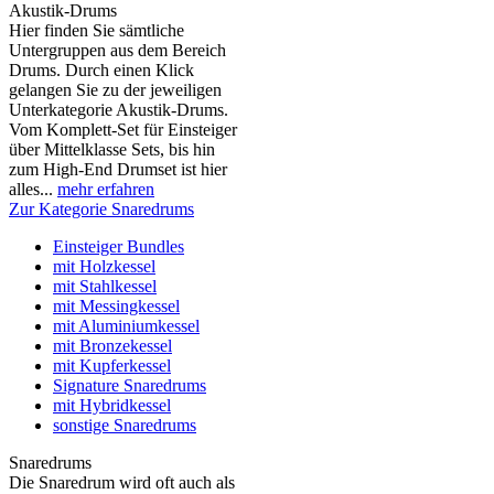
Akustik-Drums
Hier finden Sie sämtliche
Untergruppen aus dem Bereich
Drums. Durch einen Klick
gelangen Sie zu der jeweiligen
Unterkategorie Akustik-Drums.
Vom Komplett-Set für Einsteiger
über Mittelklasse Sets, bis hin
zum High-End Drumset ist hier
alles...
mehr erfahren
Zur Kategorie Snaredrums
Einsteiger Bundles
mit Holzkessel
mit Stahlkessel
mit Messingkessel
mit Aluminiumkessel
mit Bronzekessel
mit Kupferkessel
Signature Snaredrums
mit Hybridkessel
sonstige Snaredrums
Snaredrums
Die Snaredrum wird oft auch als