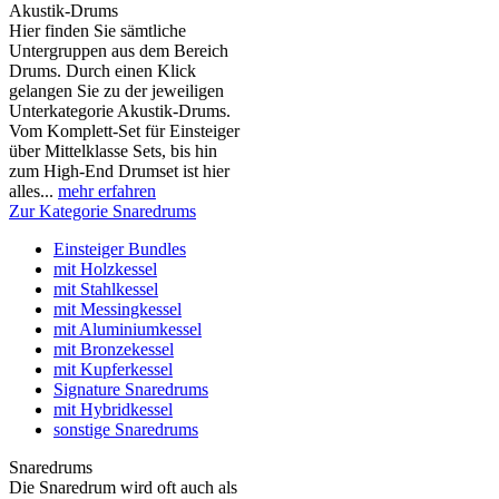
Akustik-Drums
Hier finden Sie sämtliche
Untergruppen aus dem Bereich
Drums. Durch einen Klick
gelangen Sie zu der jeweiligen
Unterkategorie Akustik-Drums.
Vom Komplett-Set für Einsteiger
über Mittelklasse Sets, bis hin
zum High-End Drumset ist hier
alles...
mehr erfahren
Zur Kategorie Snaredrums
Einsteiger Bundles
mit Holzkessel
mit Stahlkessel
mit Messingkessel
mit Aluminiumkessel
mit Bronzekessel
mit Kupferkessel
Signature Snaredrums
mit Hybridkessel
sonstige Snaredrums
Snaredrums
Die Snaredrum wird oft auch als