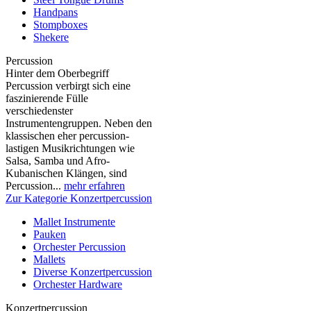
Handpans
Stompboxes
Shekere
Percussion
Hinter dem Oberbegriff
Percussion verbirgt sich eine
faszinierende Fülle
verschiedenster
Instrumentengruppen. Neben den
klassischen eher percussion-
lastigen Musikrichtungen wie
Salsa, Samba und Afro-
Kubanischen Klängen, sind
Percussion...
mehr erfahren
Zur Kategorie Konzertpercussion
Mallet Instrumente
Pauken
Orchester Percussion
Mallets
Diverse Konzertpercussion
Orchester Hardware
Konzertpercussion