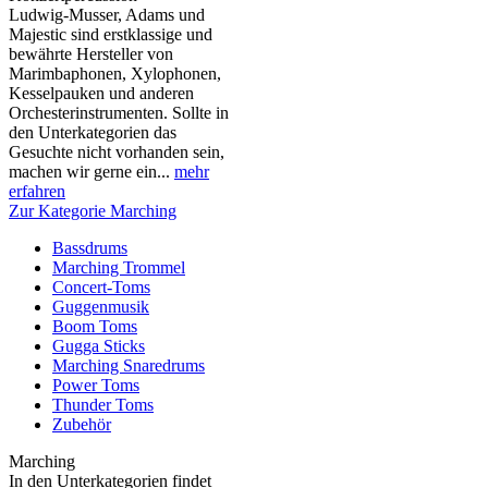
Ludwig-Musser, Adams und
Majestic sind erstklassige und
bewährte Hersteller von
Marimbaphonen, Xylophonen,
Kesselpauken und anderen
Orchesterinstrumenten. Sollte in
den Unterkategorien das
Gesuchte nicht vorhanden sein,
machen wir gerne ein...
mehr
erfahren
Zur Kategorie Marching
Bassdrums
Marching Trommel
Concert-Toms
Guggenmusik
Boom Toms
Gugga Sticks
Marching Snaredrums
Power Toms
Thunder Toms
Zubehör
Marching
In den Unterkategorien findet