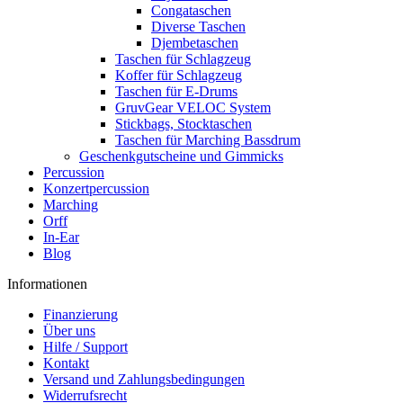
Congataschen
Diverse Taschen
Djembetaschen
Taschen für Schlagzeug
Koffer für Schlagzeug
Taschen für E-Drums
GruvGear VELOC System
Stickbags, Stocktaschen
Taschen für Marching Bassdrum
Geschenkgutscheine und Gimmicks
Percussion
Konzertpercussion
Marching
Orff
In-Ear
Blog
Informationen
Finanzierung
Über uns
Hilfe / Support
Kontakt
Versand und Zahlungsbedingungen
Widerrufsrecht