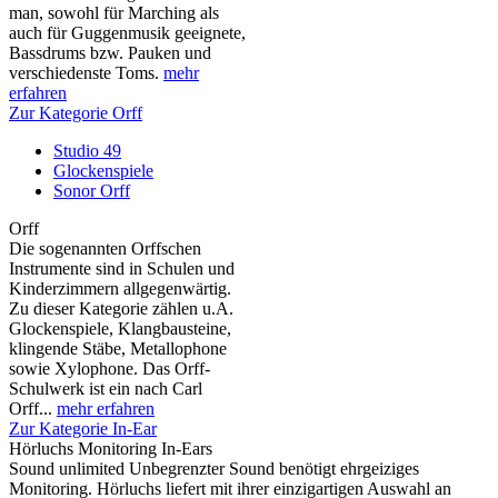
man, sowohl für Marching als
auch für Guggenmusik geeignete,
Bassdrums bzw. Pauken und
verschiedenste Toms.
mehr
erfahren
Zur Kategorie Orff
Studio 49
Glockenspiele
Sonor Orff
Orff
Die sogenannten Orffschen
Instrumente sind in Schulen und
Kinderzimmern allgegenwärtig.
Zu dieser Kategorie zählen u.A.
Glockenspiele, Klangbausteine,
klingende Stäbe, Metallophone
sowie Xylophone. Das Orff-
Schulwerk ist ein nach Carl
Orff...
mehr erfahren
Zur Kategorie In-Ear
Hörluchs Monitoring In-Ears
Sound unlimited Unbegrenzter Sound benötigt ehrgeiziges
Monitoring. Hörluchs liefert mit ihrer einzigartigen Auswahl an