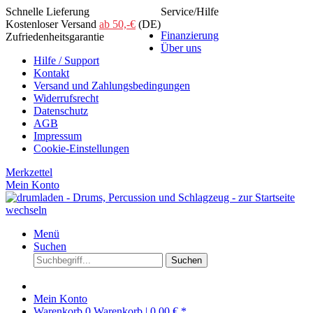
Schnelle Lieferung
Service/Hilfe
Kostenloser Versand
ab 50,-€
(DE)
Finanzierung
Zufriedenheitsgarantie
Über uns
Hilfe / Support
Kontakt
Versand und Zahlungsbedingungen
Widerrufsrecht
Datenschutz
AGB
Impressum
Cookie-Einstellungen
Merkzettel
Mein Konto
Menü
Suchen
Suchen
Mein Konto
Warenkorb
0
Warenkorb |
0,00 € *