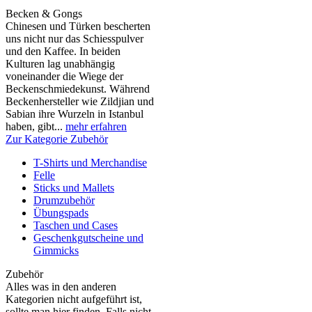
Becken & Gongs
Chinesen und Türken bescherten
uns nicht nur das Schiesspulver
und den Kaffee. In beiden
Kulturen lag unabhängig
voneinander die Wiege der
Beckenschmiedekunst. Während
Beckenhersteller wie Zildjian und
Sabian ihre Wurzeln in Istanbul
haben, gibt...
mehr erfahren
Zur Kategorie Zubehör
T-Shirts und Merchandise
Felle
Sticks und Mallets
Drumzubehör
Übungspads
Taschen und Cases
Geschenkgutscheine und
Gimmicks
Zubehör
Alles was in den anderen
Kategorien nicht aufgeführt ist,
sollte man hier finden. Falls nicht,