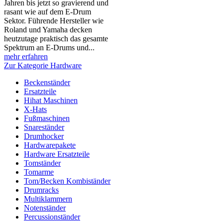
Jahren bis jetzt so gravierend und
rasant wie auf dem E-Drum
Sektor. Führende Hersteller wie
Roland und Yamaha decken
heutzutage praktisch das gesamte
Spektrum an E-Drums und...
mehr erfahren
Zur Kategorie Hardware
Beckenständer
Ersatzteile
Hihat Maschinen
X-Hats
Fußmaschinen
Snareständer
Drumhocker
Hardwarepakete
Hardware Ersatzteile
Tomständer
Tomarme
Tom/Becken Kombiständer
Drumracks
Multiklammern
Notenständer
Percussionständer