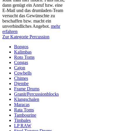
dann genügt ein Anruf bzw. eine
E-Mail und das drumladen-Team
versucht das Gewünschte zu
beschaffen bzw. macht ein
unverbindliches Angebot.
mehr
erfahren
Zur Kategorie Percussion
Bongos
Kalimbas
Roto Toms
Congas
Cajon
Cowbells
Chimes
Djembe
Frame Drums
Granit/Percussionblocks
Klangschalen
Maracas
Rata Toms
Tambourine
Timbales
LP RAW
Steel Tongue Drums