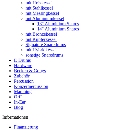
mit Holzkessel
mit Stahlkessel
mit Messingkessel
mit Aluminiumkessel
13" Aluminium Snares
14" Aluminium Snares
mit Bronzekessel
mit Kupferkessel
Signature Snaredrums
mit Hybridkessel
sonstige Snaredrums
E-Drums
Hardware
Becken & Gongs
Zubehör
Percussion
Konzertpercussion
Marching
Orff
In-Ear
Blog
Informationen
Finanzierung