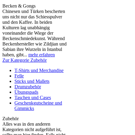
Becken & Gongs
Chinesen und Türken bescherten
uns nicht nur das Schiesspulver
und den Kaffee. In beiden
Kulturen lag unabhängig
voneinander die Wiege der
Beckenschmiedekunst. Während
Beckenhersteller wie Zildjian und
Sabian ihre Wurzeln in Istanbul
haben, gibt...
mehr erfahren
Zur Kategorie Zubehör
T-Shirts und Merchandise
Felle
Sticks und Mallets
Drumzubehör
Übungspads
Taschen und Cases
Geschenkgutscheine und
Gimmicks
Zubehör
Alles was in den anderen
Kategorien nicht aufgeführt ist,
sollte man hier finden. Falls nicht,