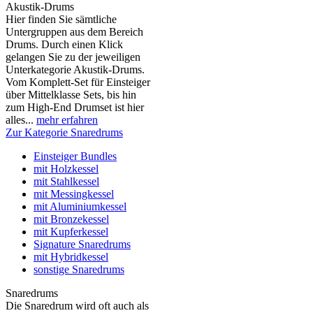
Akustik-Drums
Hier finden Sie sämtliche
Untergruppen aus dem Bereich
Drums. Durch einen Klick
gelangen Sie zu der jeweiligen
Unterkategorie Akustik-Drums.
Vom Komplett-Set für Einsteiger
über Mittelklasse Sets, bis hin
zum High-End Drumset ist hier
alles...
mehr erfahren
Zur Kategorie Snaredrums
Einsteiger Bundles
mit Holzkessel
mit Stahlkessel
mit Messingkessel
mit Aluminiumkessel
mit Bronzekessel
mit Kupferkessel
Signature Snaredrums
mit Hybridkessel
sonstige Snaredrums
Snaredrums
Die Snaredrum wird oft auch als