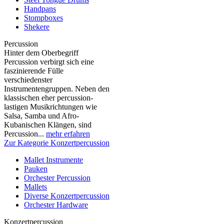
Handpans
Stompboxes
Shekere
Percussion
Hinter dem Oberbegriff
Percussion verbirgt sich eine
faszinierende Fülle
verschiedenster
Instrumentengruppen. Neben den
klassischen eher percussion-
lastigen Musikrichtungen wie
Salsa, Samba und Afro-
Kubanischen Klängen, sind
Percussion...
mehr erfahren
Zur Kategorie Konzertpercussion
Mallet Instrumente
Pauken
Orchester Percussion
Mallets
Diverse Konzertpercussion
Orchester Hardware
Konzertpercussion