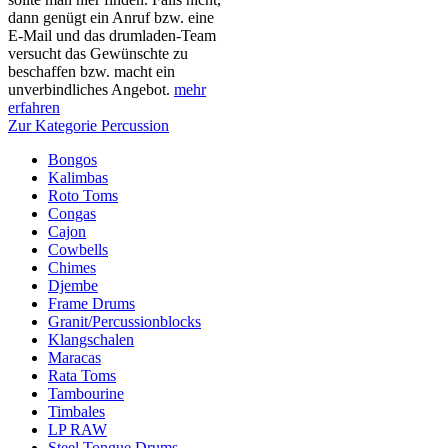
dann genügt ein Anruf bzw. eine
E-Mail und das drumladen-Team
versucht das Gewünschte zu
beschaffen bzw. macht ein
unverbindliches Angebot.
mehr
erfahren
Zur Kategorie Percussion
Bongos
Kalimbas
Roto Toms
Congas
Cajon
Cowbells
Chimes
Djembe
Frame Drums
Granit/Percussionblocks
Klangschalen
Maracas
Rata Toms
Tambourine
Timbales
LP RAW
Steel Tongue Drums