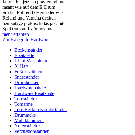
Jahren bis jetzt so gravierend und
rasant wie auf dem E-Drum
Sektor. Führende Hersteller wie
Roland und Yamaha decken
heutzutage praktisch das gesamte
Spektrum an E-Drums und...
mehr erfahren
Zur Kategorie Hardware
Beckenständer
Ersatzteile
Hihat Maschinen
X-Hats
Fußmaschinen
Snareständer
Drumhocker
Hardwarepakete
Hardware Ersatzteile
Tomständer
Tomarme
Tom/Becken Kombiständer
Drumracks
Multiklammern
Notenständer
Percussionständer