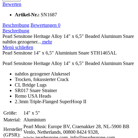
Bewerten
Artikel-Nr.:
SN1687
Beschreibung
Bewertungen
0
Beschreibung
Pearl Sensitone Heritage Alloy 14" x 6,5" Beaded Aluminum Snare
nahtlos gezogener...
mehr
Menü schließen
Pearl Sensitone 14" x 6,5" Aluminium Snare STH1465AL
Pearl Sensitone Heritage Alloy 14" x 6,5" Beaded Aluminum Snare
nahtlos gezogener Alukessel
Trocken, fokussierter Crack
CL Bridge Lugs
SR017 Snare Strainer
Remo USA Heads
2.3mm Triple-Flanged SuperHoop II
Größe:
14" x 5"
Material:
Aluminium
Pearl Music Europe BV, Craenakker 28, NL-5900 BB
Hersteller
Venlo, Netherlands, 00800 8424 9328,
(GPSR):
www.pearleurope.com, info@pearleurope.com