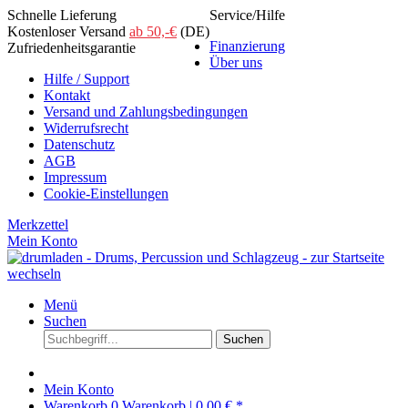
Schnelle Lieferung
Service/Hilfe
Kostenloser Versand
ab 50,-€
(DE)
Finanzierung
Zufriedenheitsgarantie
Über uns
Hilfe / Support
Kontakt
Versand und Zahlungsbedingungen
Widerrufsrecht
Datenschutz
AGB
Impressum
Cookie-Einstellungen
Merkzettel
Mein Konto
Menü
Suchen
Suchen
Mein Konto
Warenkorb
0
Warenkorb |
0,00 € *