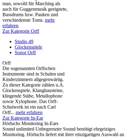
man, sowohl für Marching als
auch für Guggenmusik geeignete,
Bassdrums bzw. Pauken und
verschiedenste Toms.
mehr
erfahren
Zur Kategorie Orff
Studio 49
Glockenspiele
Sonor Orff
Orff
Die sogenannten Orffschen
Instrumente sind in Schulen und
Kinderzimmern allgegenwärtig.
Zu dieser Kategorie zählen u.A.
Glockenspiele, Klangbausteine,
klingende Stäbe, Metallophone
sowie Xylophone. Das Orff-
Schulwerk ist ein nach Carl
Orff...
mehr erfahren
Zur Kategorie In-Ear
Hörluchs Monitoring In-Ears
Sound unlimited Unbegrenzter Sound benötigt ehrgeiziges
Monitoring. Hörluchs liefert mit ihrer einzigartigen Auswahl an