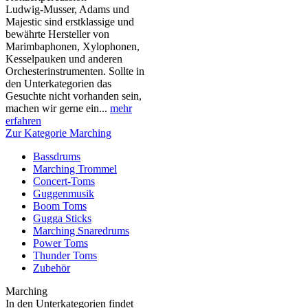
Ludwig-Musser, Adams und
Majestic sind erstklassige und
bewährte Hersteller von
Marimbaphonen, Xylophonen,
Kesselpauken und anderen
Orchesterinstrumenten. Sollte in
den Unterkategorien das
Gesuchte nicht vorhanden sein,
machen wir gerne ein...
mehr
erfahren
Zur Kategorie Marching
Bassdrums
Marching Trommel
Concert-Toms
Guggenmusik
Boom Toms
Gugga Sticks
Marching Snaredrums
Power Toms
Thunder Toms
Zubehör
Marching
In den Unterkategorien findet