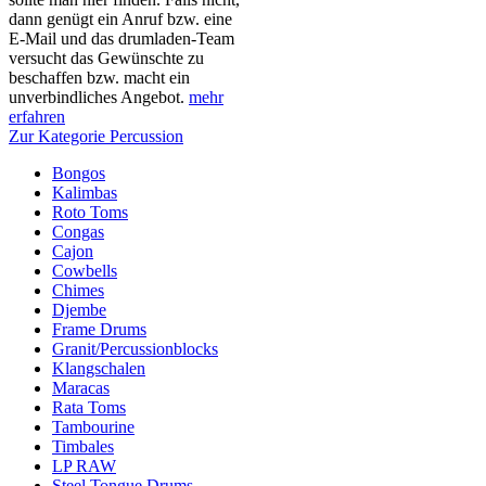
dann genügt ein Anruf bzw. eine
E-Mail und das drumladen-Team
versucht das Gewünschte zu
beschaffen bzw. macht ein
unverbindliches Angebot.
mehr
erfahren
Zur Kategorie Percussion
Bongos
Kalimbas
Roto Toms
Congas
Cajon
Cowbells
Chimes
Djembe
Frame Drums
Granit/Percussionblocks
Klangschalen
Maracas
Rata Toms
Tambourine
Timbales
LP RAW
Steel Tongue Drums