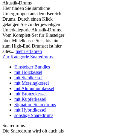
Akustik-Drums
Hier finden Sie sämtliche
Untergruppen aus dem Bereich
Drums. Durch einen Klick
gelangen Sie zu der jeweiligen
Unterkategorie Akustik-Drums.
Vom Komplett-Set für Einsteiger
über Mittelklasse Sets, bis hin
zum High-End Drumset ist hier
alles...
mehr erfahren
Zur Kategorie Snaredrums
Einsteiger Bundles
mit Holzkessel
mit Stahlkessel
mit Messingkessel
mit Aluminiumkessel
mit Bronzekessel
mit Kupferkessel
Signature Snaredrums
mit Hybridkessel
sonstige Snaredrums
Snaredrums
Die Snaredrum wird oft auch als