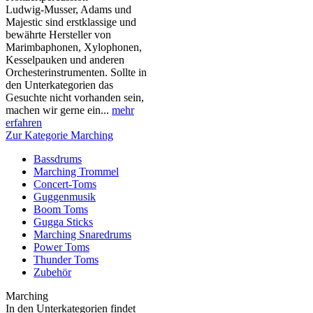
Ludwig-Musser, Adams und
Majestic sind erstklassige und
bewährte Hersteller von
Marimbaphonen, Xylophonen,
Kesselpauken und anderen
Orchesterinstrumenten. Sollte in
den Unterkategorien das
Gesuchte nicht vorhanden sein,
machen wir gerne ein...
mehr
erfahren
Zur Kategorie Marching
Bassdrums
Marching Trommel
Concert-Toms
Guggenmusik
Boom Toms
Gugga Sticks
Marching Snaredrums
Power Toms
Thunder Toms
Zubehör
Marching
In den Unterkategorien findet