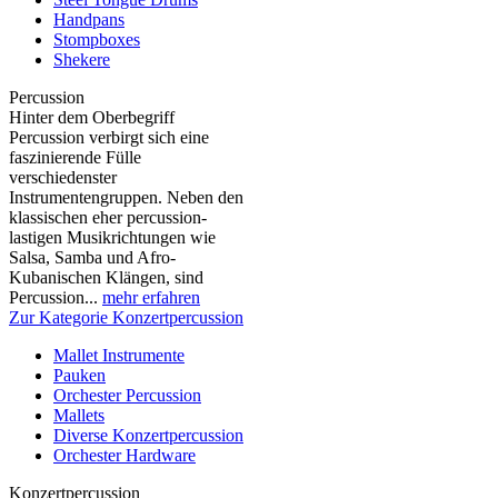
Handpans
Stompboxes
Shekere
Percussion
Hinter dem Oberbegriff
Percussion verbirgt sich eine
faszinierende Fülle
verschiedenster
Instrumentengruppen. Neben den
klassischen eher percussion-
lastigen Musikrichtungen wie
Salsa, Samba und Afro-
Kubanischen Klängen, sind
Percussion...
mehr erfahren
Zur Kategorie Konzertpercussion
Mallet Instrumente
Pauken
Orchester Percussion
Mallets
Diverse Konzertpercussion
Orchester Hardware
Konzertpercussion