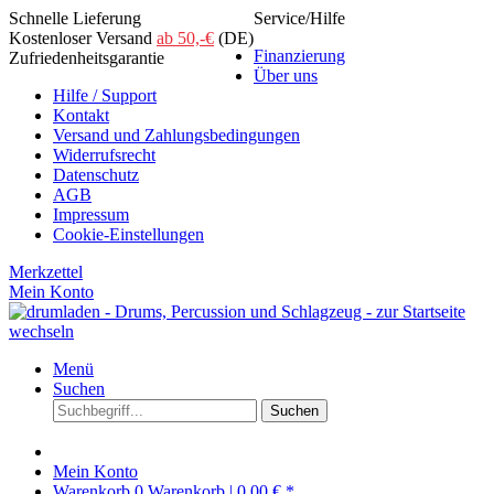
Schnelle Lieferung
Service/Hilfe
Kostenloser Versand
ab 50,-€
(DE)
Finanzierung
Zufriedenheitsgarantie
Über uns
Hilfe / Support
Kontakt
Versand und Zahlungsbedingungen
Widerrufsrecht
Datenschutz
AGB
Impressum
Cookie-Einstellungen
Merkzettel
Mein Konto
Menü
Suchen
Suchen
Mein Konto
Warenkorb
0
Warenkorb |
0,00 € *