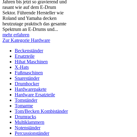
Jahren bis jetzt so gravierend und
rasant wie auf dem E-Drum
Sektor. Führende Hersteller wie
Roland und Yamaha decken
heutzutage praktisch das gesamte
Spektrum an E-Drums und...
mehr erfahren
Zur Kategorie Hardware
Beckenständer
Ersatzteile
Hihat Maschinen
X-Hats
Fußmaschinen
Snareständer
Drumhocker
Hardwarepakete
Hardware Ersatzteile
Tomständer
Tomarme
Tom/Becken Kombiständer
Drumracks
Multiklammern
Notenständer
Percussionständer