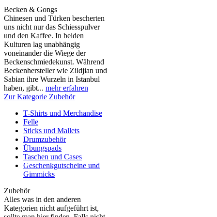
Becken & Gongs
Chinesen und Türken bescherten
uns nicht nur das Schiesspulver
und den Kaffee. In beiden
Kulturen lag unabhängig
voneinander die Wiege der
Beckenschmiedekunst. Während
Beckenhersteller wie Zildjian und
Sabian ihre Wurzeln in Istanbul
haben, gibt...
mehr erfahren
Zur Kategorie Zubehör
T-Shirts und Merchandise
Felle
Sticks und Mallets
Drumzubehör
Übungspads
Taschen und Cases
Geschenkgutscheine und
Gimmicks
Zubehör
Alles was in den anderen
Kategorien nicht aufgeführt ist,
sollte man hier finden. Falls nicht,