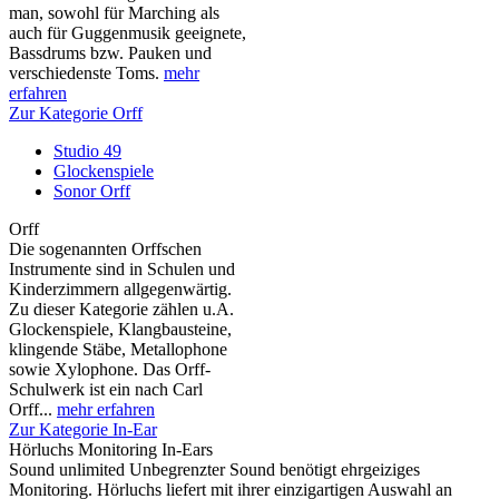
man, sowohl für Marching als
auch für Guggenmusik geeignete,
Bassdrums bzw. Pauken und
verschiedenste Toms.
mehr
erfahren
Zur Kategorie Orff
Studio 49
Glockenspiele
Sonor Orff
Orff
Die sogenannten Orffschen
Instrumente sind in Schulen und
Kinderzimmern allgegenwärtig.
Zu dieser Kategorie zählen u.A.
Glockenspiele, Klangbausteine,
klingende Stäbe, Metallophone
sowie Xylophone. Das Orff-
Schulwerk ist ein nach Carl
Orff...
mehr erfahren
Zur Kategorie In-Ear
Hörluchs Monitoring In-Ears
Sound unlimited Unbegrenzter Sound benötigt ehrgeiziges
Monitoring. Hörluchs liefert mit ihrer einzigartigen Auswahl an