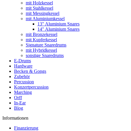
mit Holzkessel
mit Stahlkessel
mit Messingkessel
mit Aluminiumkessel
13" Aluminium Snares
14" Aluminium Snares
mit Bronzekessel
mit Kupferkessel
Signature Snaredrums
mit Hybridkessel
sonstige Snaredrums
E-Drums
Hardware
Becken & Gongs
Zubehör
Percussion
Konzertpercussion
Marching
Orff
In-Ear
Blog
Informationen
Finanzierung