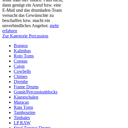
dann genügt ein Anruf bzw. eine
E-Mail und das drumladen-Team
versucht das Gewünschte zu
beschaffen bzw. macht ein
unverbindliches Angebot.
mehr
erfahren
Zur Kategorie Percussion
Bongos
Kalimbas
Roto Toms
Congas
Cajon
Cowbells
Chimes
Djembe
Frame Drums
Granit/Percussionblocks
Klangschalen
Maracas
Rata Toms
Tambourine
Timbales
LP RAW
Steel Tongue Drums