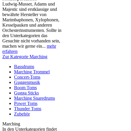
Ludwig-Musser, Adams und
Majestic sind erstklassige und
bewährte Hersteller von
Marimbaphonen, Xylophonen,
Kesselpauken und anderen
Orchesterinstrumenten. Sollte in
den Unterkategorien das
Gesuchte nicht vorhanden sein,
machen wir gerne ein...
mehr
erfahren
Zur Kategorie Marching
Bassdrums
Marching Trommel
Concert-Toms
Guggenmusik
Boom Toms
Gugga Sticks
Marching Snaredrums
Power Toms
Thunder Toms
Zubehör
Marching
In den Unterkategorien findet