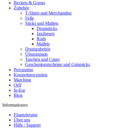
Becken & Gongs
Zubehör
T-Shirts und Merchandise
Felle
Sticks und Mallets
Drumsticks
Jazzbesen
Rods
Mallets
Drumzubehör
Übungspads
Taschen und Cases
Geschenkgutscheine und Gimmicks
Percussion
Konzertpercussion
Marching
Orff
In-Ear
Blog
Informationen
Finanzierung
Über uns
Hilfe / Support