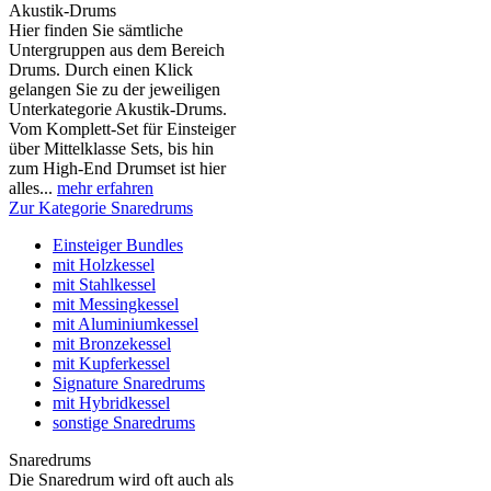
Akustik-Drums
Hier finden Sie sämtliche
Untergruppen aus dem Bereich
Drums. Durch einen Klick
gelangen Sie zu der jeweiligen
Unterkategorie Akustik-Drums.
Vom Komplett-Set für Einsteiger
über Mittelklasse Sets, bis hin
zum High-End Drumset ist hier
alles...
mehr erfahren
Zur Kategorie Snaredrums
Einsteiger Bundles
mit Holzkessel
mit Stahlkessel
mit Messingkessel
mit Aluminiumkessel
mit Bronzekessel
mit Kupferkessel
Signature Snaredrums
mit Hybridkessel
sonstige Snaredrums
Snaredrums
Die Snaredrum wird oft auch als