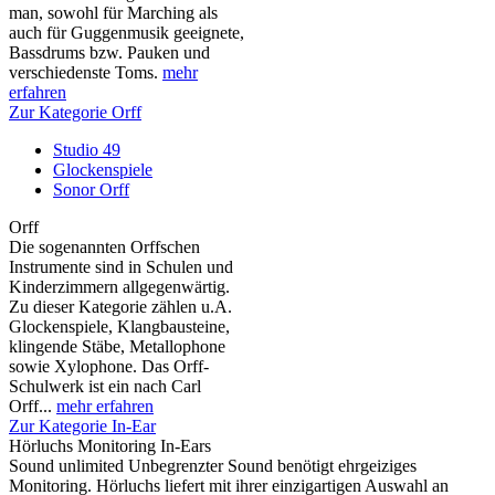
man, sowohl für Marching als
auch für Guggenmusik geeignete,
Bassdrums bzw. Pauken und
verschiedenste Toms.
mehr
erfahren
Zur Kategorie Orff
Studio 49
Glockenspiele
Sonor Orff
Orff
Die sogenannten Orffschen
Instrumente sind in Schulen und
Kinderzimmern allgegenwärtig.
Zu dieser Kategorie zählen u.A.
Glockenspiele, Klangbausteine,
klingende Stäbe, Metallophone
sowie Xylophone. Das Orff-
Schulwerk ist ein nach Carl
Orff...
mehr erfahren
Zur Kategorie In-Ear
Hörluchs Monitoring In-Ears
Sound unlimited Unbegrenzter Sound benötigt ehrgeiziges
Monitoring. Hörluchs liefert mit ihrer einzigartigen Auswahl an