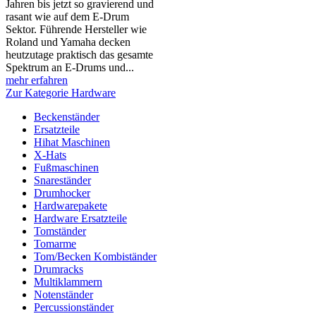
Jahren bis jetzt so gravierend und
rasant wie auf dem E-Drum
Sektor. Führende Hersteller wie
Roland und Yamaha decken
heutzutage praktisch das gesamte
Spektrum an E-Drums und...
mehr erfahren
Zur Kategorie Hardware
Beckenständer
Ersatzteile
Hihat Maschinen
X-Hats
Fußmaschinen
Snareständer
Drumhocker
Hardwarepakete
Hardware Ersatzteile
Tomständer
Tomarme
Tom/Becken Kombiständer
Drumracks
Multiklammern
Notenständer
Percussionständer