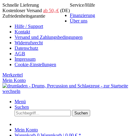
Schnelle Lieferung
Service/Hilfe
Kostenloser Versand
ab 50,-€
(DE)
Finanzierung
Zufriedenheitsgarantie
Über uns
Hilfe / Support
Kontakt
Versand und Zahlungsbedingungen
Widerrufsrecht
Datenschutz
AGB
Impressum
Cookie-Einstellungen
Merkzettel
Mein Konto
Menü
Suchen
Suchen
Mein Konto
Warenkorb
0
Warenkorb |
0,00 € *