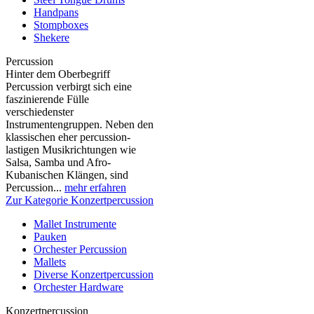
Handpans
Stompboxes
Shekere
Percussion
Hinter dem Oberbegriff
Percussion verbirgt sich eine
faszinierende Fülle
verschiedenster
Instrumentengruppen. Neben den
klassischen eher percussion-
lastigen Musikrichtungen wie
Salsa, Samba und Afro-
Kubanischen Klängen, sind
Percussion...
mehr erfahren
Zur Kategorie Konzertpercussion
Mallet Instrumente
Pauken
Orchester Percussion
Mallets
Diverse Konzertpercussion
Orchester Hardware
Konzertpercussion