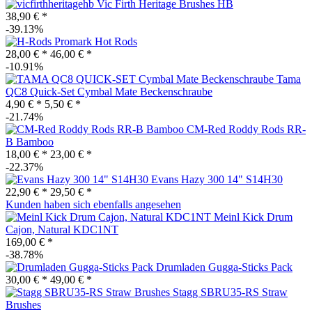
Vic Firth Heritage Brushes HB
38,90 € *
-39.13%
Promark Hot Rods
28,00 € *
46,00 € *
-10.91%
Tama
QC8 Quick-Set Cymbal Mate Beckenschraube
4,90 € *
5,50 € *
-21.74%
CM-Red Roddy Rods RR-
B Bamboo
18,00 € *
23,00 € *
-22.37%
Evans Hazy 300 14" S14H30
22,90 € *
29,50 € *
Kunden haben sich ebenfalls angesehen
Meinl Kick Drum
Cajon, Natural KDC1NT
169,00 € *
-38.78%
Drumladen Gugga-Sticks Pack
30,00 € *
49,00 € *
Stagg SBRU35-RS Straw
Brushes