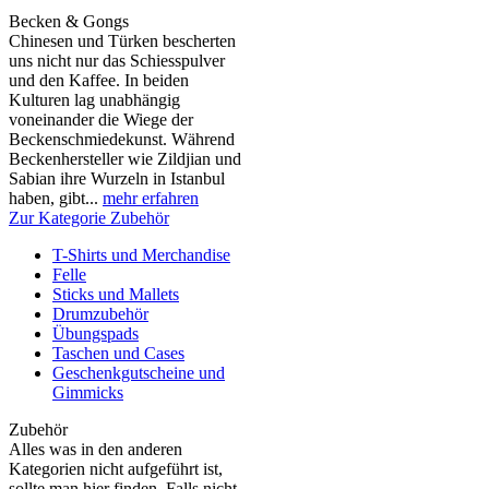
Becken & Gongs
Chinesen und Türken bescherten
uns nicht nur das Schiesspulver
und den Kaffee. In beiden
Kulturen lag unabhängig
voneinander die Wiege der
Beckenschmiedekunst. Während
Beckenhersteller wie Zildjian und
Sabian ihre Wurzeln in Istanbul
haben, gibt...
mehr erfahren
Zur Kategorie Zubehör
T-Shirts und Merchandise
Felle
Sticks und Mallets
Drumzubehör
Übungspads
Taschen und Cases
Geschenkgutscheine und
Gimmicks
Zubehör
Alles was in den anderen
Kategorien nicht aufgeführt ist,
sollte man hier finden. Falls nicht,