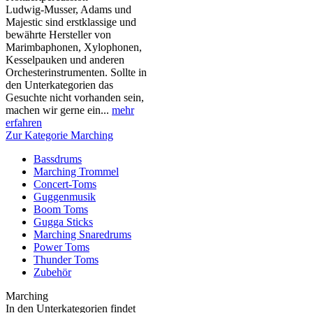
Ludwig-Musser, Adams und
Majestic sind erstklassige und
bewährte Hersteller von
Marimbaphonen, Xylophonen,
Kesselpauken und anderen
Orchesterinstrumenten. Sollte in
den Unterkategorien das
Gesuchte nicht vorhanden sein,
machen wir gerne ein...
mehr
erfahren
Zur Kategorie Marching
Bassdrums
Marching Trommel
Concert-Toms
Guggenmusik
Boom Toms
Gugga Sticks
Marching Snaredrums
Power Toms
Thunder Toms
Zubehör
Marching
In den Unterkategorien findet