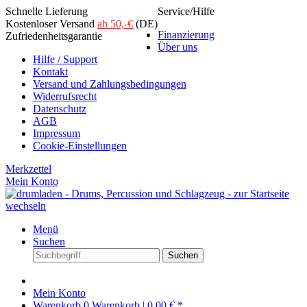
Schnelle Lieferung
Service/Hilfe
Kostenloser Versand
ab 50,-€
(DE)
Finanzierung
Zufriedenheitsgarantie
Über uns
Hilfe / Support
Kontakt
Versand und Zahlungsbedingungen
Widerrufsrecht
Datenschutz
AGB
Impressum
Cookie-Einstellungen
Merkzettel
Mein Konto
Menü
Suchen
Suchen
Mein Konto
Warenkorb
0
Warenkorb |
0,00 € *