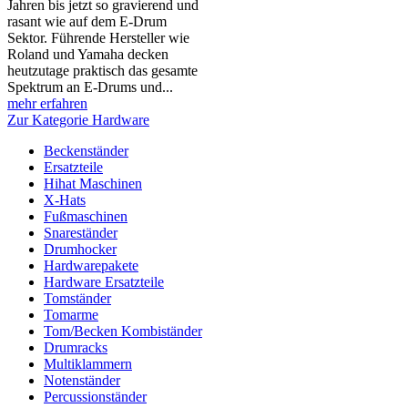
Jahren bis jetzt so gravierend und
rasant wie auf dem E-Drum
Sektor. Führende Hersteller wie
Roland und Yamaha decken
heutzutage praktisch das gesamte
Spektrum an E-Drums und...
mehr erfahren
Zur Kategorie Hardware
Beckenständer
Ersatzteile
Hihat Maschinen
X-Hats
Fußmaschinen
Snareständer
Drumhocker
Hardwarepakete
Hardware Ersatzteile
Tomständer
Tomarme
Tom/Becken Kombiständer
Drumracks
Multiklammern
Notenständer
Percussionständer