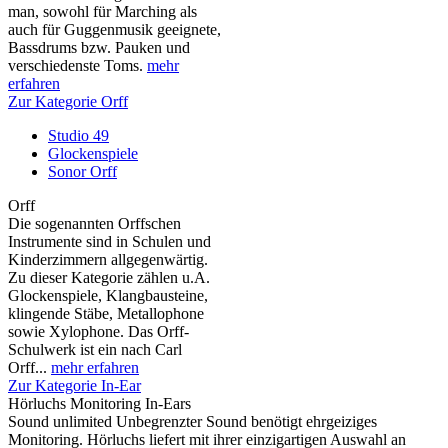
man, sowohl für Marching als
auch für Guggenmusik geeignete,
Bassdrums bzw. Pauken und
verschiedenste Toms.
mehr
erfahren
Zur Kategorie Orff
Studio 49
Glockenspiele
Sonor Orff
Orff
Die sogenannten Orffschen
Instrumente sind in Schulen und
Kinderzimmern allgegenwärtig.
Zu dieser Kategorie zählen u.A.
Glockenspiele, Klangbausteine,
klingende Stäbe, Metallophone
sowie Xylophone. Das Orff-
Schulwerk ist ein nach Carl
Orff...
mehr erfahren
Zur Kategorie In-Ear
Hörluchs Monitoring In-Ears
Sound unlimited Unbegrenzter Sound benötigt ehrgeiziges
Monitoring. Hörluchs liefert mit ihrer einzigartigen Auswahl an