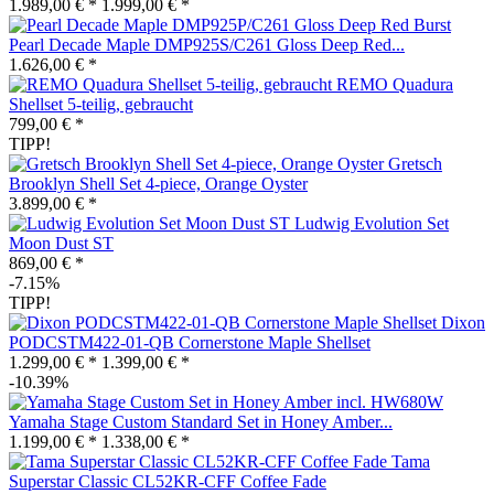
1.989,00 € *
1.999,00 € *
Pearl Decade Maple DMP925S/C261 Gloss Deep Red...
1.626,00 € *
REMO Quadura
Shellset 5-teilig, gebraucht
799,00 € *
TIPP!
Gretsch
Brooklyn Shell Set 4-piece, Orange Oyster
3.899,00 € *
Ludwig Evolution Set
Moon Dust ST
869,00 € *
-7.15%
TIPP!
Dixon
PODCSTM422-01-QB Cornerstone Maple Shellset
1.299,00 € *
1.399,00 € *
-10.39%
Yamaha Stage Custom Standard Set in Honey Amber...
1.199,00 € *
1.338,00 € *
Tama
Superstar Classic CL52KR-CFF Coffee Fade