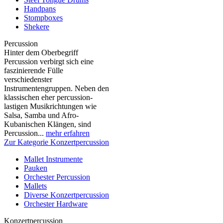
Handpans
Stompboxes
Shekere
Percussion
Hinter dem Oberbegriff
Percussion verbirgt sich eine
faszinierende Fülle
verschiedenster
Instrumentengruppen. Neben den
klassischen eher percussion-
lastigen Musikrichtungen wie
Salsa, Samba und Afro-
Kubanischen Klängen, sind
Percussion...
mehr erfahren
Zur Kategorie Konzertpercussion
Mallet Instrumente
Pauken
Orchester Percussion
Mallets
Diverse Konzertpercussion
Orchester Hardware
Konzertpercussion