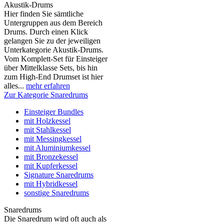
Akustik-Drums
Hier finden Sie sämtliche
Untergruppen aus dem Bereich
Drums. Durch einen Klick
gelangen Sie zu der jeweiligen
Unterkategorie Akustik-Drums.
Vom Komplett-Set für Einsteiger
über Mittelklasse Sets, bis hin
zum High-End Drumset ist hier
alles...
mehr erfahren
Zur Kategorie Snaredrums
Einsteiger Bundles
mit Holzkessel
mit Stahlkessel
mit Messingkessel
mit Aluminiumkessel
mit Bronzekessel
mit Kupferkessel
Signature Snaredrums
mit Hybridkessel
sonstige Snaredrums
Snaredrums
Die Snaredrum wird oft auch als