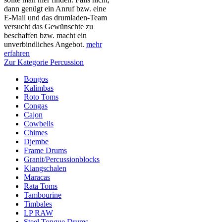
dann genügt ein Anruf bzw. eine
E-Mail und das drumladen-Team
versucht das Gewünschte zu
beschaffen bzw. macht ein
unverbindliches Angebot.
mehr
erfahren
Zur Kategorie Percussion
Bongos
Kalimbas
Roto Toms
Congas
Cajon
Cowbells
Chimes
Djembe
Frame Drums
Granit/Percussionblocks
Klangschalen
Maracas
Rata Toms
Tambourine
Timbales
LP RAW
Steel Tongue Drums