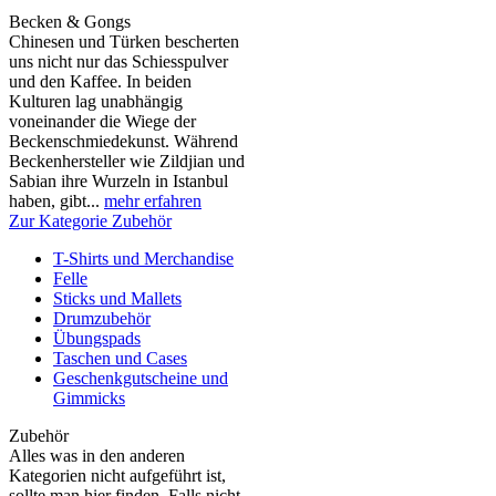
Becken & Gongs
Chinesen und Türken bescherten
uns nicht nur das Schiesspulver
und den Kaffee. In beiden
Kulturen lag unabhängig
voneinander die Wiege der
Beckenschmiedekunst. Während
Beckenhersteller wie Zildjian und
Sabian ihre Wurzeln in Istanbul
haben, gibt...
mehr erfahren
Zur Kategorie Zubehör
T-Shirts und Merchandise
Felle
Sticks und Mallets
Drumzubehör
Übungspads
Taschen und Cases
Geschenkgutscheine und
Gimmicks
Zubehör
Alles was in den anderen
Kategorien nicht aufgeführt ist,
sollte man hier finden. Falls nicht,