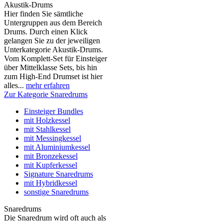
Akustik-Drums
Hier finden Sie sämtliche
Untergruppen aus dem Bereich
Drums. Durch einen Klick
gelangen Sie zu der jeweiligen
Unterkategorie Akustik-Drums.
Vom Komplett-Set für Einsteiger
über Mittelklasse Sets, bis hin
zum High-End Drumset ist hier
alles...
mehr erfahren
Zur Kategorie Snaredrums
Einsteiger Bundles
mit Holzkessel
mit Stahlkessel
mit Messingkessel
mit Aluminiumkessel
mit Bronzekessel
mit Kupferkessel
Signature Snaredrums
mit Hybridkessel
sonstige Snaredrums
Snaredrums
Die Snaredrum wird oft auch als