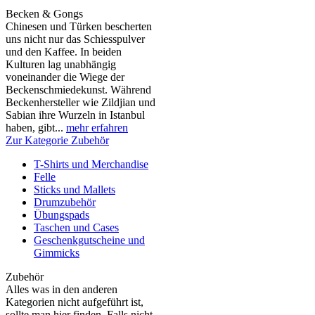
Becken & Gongs
Chinesen und Türken bescherten
uns nicht nur das Schiesspulver
und den Kaffee. In beiden
Kulturen lag unabhängig
voneinander die Wiege der
Beckenschmiedekunst. Während
Beckenhersteller wie Zildjian und
Sabian ihre Wurzeln in Istanbul
haben, gibt...
mehr erfahren
Zur Kategorie Zubehör
T-Shirts und Merchandise
Felle
Sticks und Mallets
Drumzubehör
Übungspads
Taschen und Cases
Geschenkgutscheine und
Gimmicks
Zubehör
Alles was in den anderen
Kategorien nicht aufgeführt ist,
sollte man hier finden. Falls nicht,