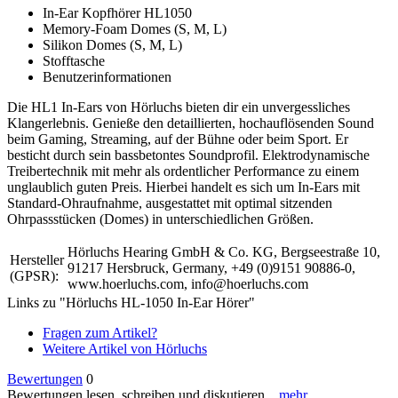
In-Ear Kopfhörer HL1050
Memory-Foam Domes (S, M, L)
Silikon Domes (S, M, L)
Stofftasche
Benutzerinformationen
Die HL1 In-Ears von Hörluchs bieten dir ein unvergessliches
Klangerlebnis. Genieße den detaillierten, hochauflösenden Sound
beim Gaming, Streaming, auf der Bühne oder beim Sport. Er
besticht durch sein bassbetontes Soundprofil. Elektrodynamische
Treibertechnik mit mehr als ordentlicher Performance zu einem
unglaublich guten Preis. Hierbei handelt es sich um In-Ears mit
Standard-Ohraufnahme, ausgestattet mit optimal sitzenden
Ohrpassstücken (Domes) in unterschiedlichen Größen.
Hörluchs Hearing GmbH & Co. KG, Bergseestraße 10,
Hersteller
91217 Hersbruck, Germany, +49 (0)9151 90886-0,
(GPSR):
www.hoerluchs.com, info@hoerluchs.com
Links zu "Hörluchs HL-1050 In-Ear Hörer"
Fragen zum Artikel?
Weitere Artikel von Hörluchs
Bewertungen
0
Bewertungen lesen, schreiben und diskutieren...
mehr