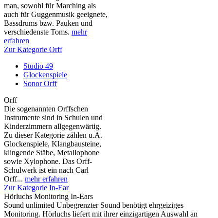
man, sowohl für Marching als
auch für Guggenmusik geeignete,
Bassdrums bzw. Pauken und
verschiedenste Toms.
mehr
erfahren
Zur Kategorie Orff
Studio 49
Glockenspiele
Sonor Orff
Orff
Die sogenannten Orffschen
Instrumente sind in Schulen und
Kinderzimmern allgegenwärtig.
Zu dieser Kategorie zählen u.A.
Glockenspiele, Klangbausteine,
klingende Stäbe, Metallophone
sowie Xylophone. Das Orff-
Schulwerk ist ein nach Carl
Orff...
mehr erfahren
Zur Kategorie In-Ear
Hörluchs Monitoring In-Ears
Sound unlimited Unbegrenzter Sound benötigt ehrgeiziges
Monitoring. Hörluchs liefert mit ihrer einzigartigen Auswahl an