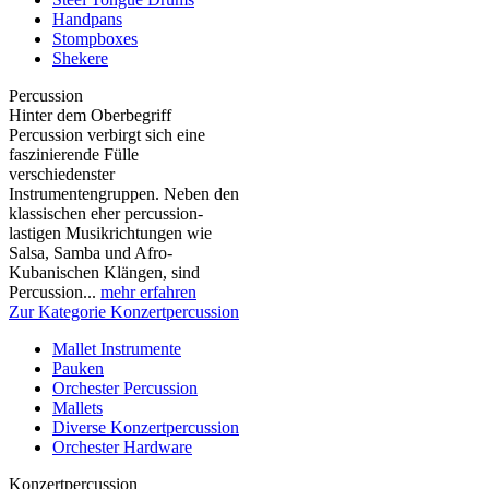
Handpans
Stompboxes
Shekere
Percussion
Hinter dem Oberbegriff
Percussion verbirgt sich eine
faszinierende Fülle
verschiedenster
Instrumentengruppen. Neben den
klassischen eher percussion-
lastigen Musikrichtungen wie
Salsa, Samba und Afro-
Kubanischen Klängen, sind
Percussion...
mehr erfahren
Zur Kategorie Konzertpercussion
Mallet Instrumente
Pauken
Orchester Percussion
Mallets
Diverse Konzertpercussion
Orchester Hardware
Konzertpercussion