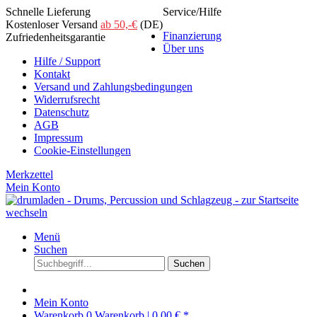
Schnelle Lieferung
Service/Hilfe
Kostenloser Versand
ab 50,-€
(DE)
Finanzierung
Zufriedenheitsgarantie
Über uns
Hilfe / Support
Kontakt
Versand und Zahlungsbedingungen
Widerrufsrecht
Datenschutz
AGB
Impressum
Cookie-Einstellungen
Merkzettel
Mein Konto
Menü
Suchen
Suchen
Mein Konto
Warenkorb
0
Warenkorb |
0,00 € *