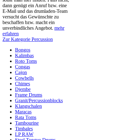
dann genügt ein Anruf bzw. eine
E-Mail und das drumladen-Team
versucht das Gewünschte zu
beschaffen bzw. macht ein
unverbindliches Angebot.
mehr
erfahren
Zur Kategorie Percussion
Bongos
Kalimbas
Roto Toms
Congas
Cajon
Cowbells
Chimes
Djembe
Frame Drums
Granit/Percussionblocks
Klangschalen
Maracas
Rata Toms
Tambourine
Timbales
LP RAW
Steel Tongue Drums