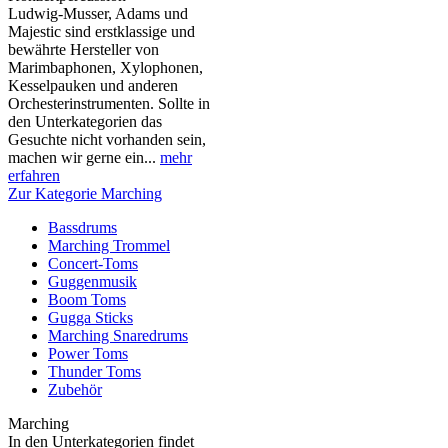
Ludwig-Musser, Adams und
Majestic sind erstklassige und
bewährte Hersteller von
Marimbaphonen, Xylophonen,
Kesselpauken und anderen
Orchesterinstrumenten. Sollte in
den Unterkategorien das
Gesuchte nicht vorhanden sein,
machen wir gerne ein...
mehr
erfahren
Zur Kategorie Marching
Bassdrums
Marching Trommel
Concert-Toms
Guggenmusik
Boom Toms
Gugga Sticks
Marching Snaredrums
Power Toms
Thunder Toms
Zubehör
Marching
In den Unterkategorien findet