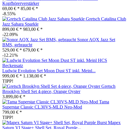
Kopfhörerverstärker
69,00 € *
85,00 € *
-8.55%
Gretsch Catalina Club
Jazz Sahara Sparkle
899,00 € *
983,00 € *
-22.09%
Sonor AQX Jazz Set
BMS, gebraucht
529,00 € *
679,00 € *
-12.21%
Ludwig Evolution Set Moon Dust ST inkl. Meinl...
999,00 € *
1.138,00 € *
TIPP!
Gretsch
Brooklyn Shell Set 4-piece, Orange Oyster
3.899,00 € *
Tama
Superstar Classic CL30VS-MLD Neo-Mod
799,00 € *
TIPP!
Mapex
Saturn VI Stage+ Shell Set, Royal Purple...