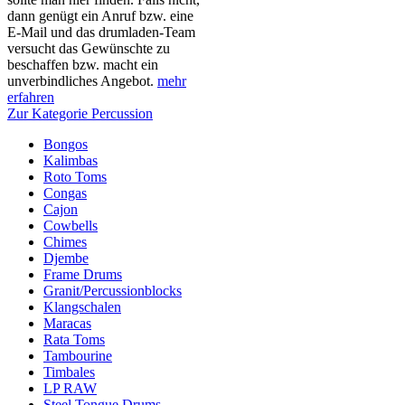
dann genügt ein Anruf bzw. eine
E-Mail und das drumladen-Team
versucht das Gewünschte zu
beschaffen bzw. macht ein
unverbindliches Angebot.
mehr
erfahren
Zur Kategorie Percussion
Bongos
Kalimbas
Roto Toms
Congas
Cajon
Cowbells
Chimes
Djembe
Frame Drums
Granit/Percussionblocks
Klangschalen
Maracas
Rata Toms
Tambourine
Timbales
LP RAW
Steel Tongue Drums