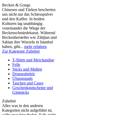
Becken & Gongs
Chinesen und Türken bescherten
uns nicht nur das Schiesspulver
und den Kaffee. In beiden
Kulturen lag unabhängig
voneinander die Wiege der
Beckenschmiedekunst. Während
Beckenhersteller wie Zildjian und
Sabian ihre Wurzeln in Istanbul
haben, gibt...
mehr erfahren
Zur Kategorie Zubehör
T-Shirts und Merchandise
Felle
Sticks und Mallets
Drumzubehör
Übungspads
Taschen und Cases
Geschenkgutscheine und
Gimmicks
Zubehör
Alles was in den anderen
Kategorien nicht aufgeführt ist,
sollte man hier finden. Falls nicht,