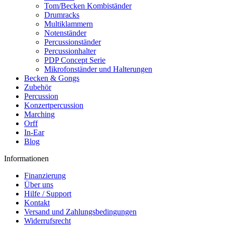
Tom/Becken Kombiständer
Drumracks
Multiklammern
Notenständer
Percussionständer
Percussionhalter
PDP Concept Serie
Mikrofonständer und Halterungen
Becken & Gongs
Zubehör
Percussion
Konzertpercussion
Marching
Orff
In-Ear
Blog
Informationen
Finanzierung
Über uns
Hilfe / Support
Kontakt
Versand und Zahlungsbedingungen
Widerrufsrecht