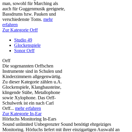
man, sowohl für Marching als
auch für Guggenmusik geeignete,
Bassdrums bzw. Pauken und
verschiedenste Toms.
mehr
erfahren
Zur Kategorie Orff
Studio 49
Glockenspiele
Sonor Orff
Orff
Die sogenannten Orffschen
Instrumente sind in Schulen und
Kinderzimmern allgegenwärtig.
Zu dieser Kategorie zählen u.A.
Glockenspiele, Klangbausteine,
klingende Stäbe, Metallophone
sowie Xylophone. Das Orff-
Schulwerk ist ein nach Carl
Orff...
mehr erfahren
Zur Kategorie In-Ear
Hörluchs Monitoring In-Ears
Sound unlimited Unbegrenzter Sound benötigt ehrgeiziges
Monitoring. Hörluchs liefert mit ihrer einzigartigen Auswahl an