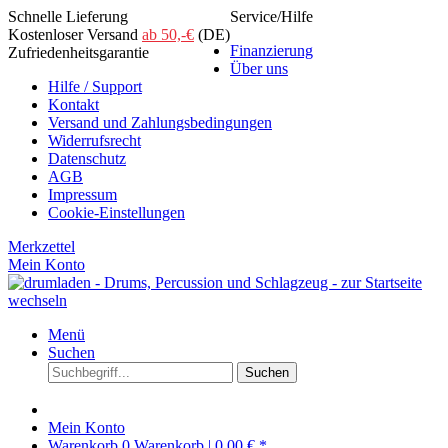
Schnelle Lieferung
Service/Hilfe
Kostenloser Versand
ab 50,-€
(DE)
Finanzierung
Zufriedenheitsgarantie
Über uns
Hilfe / Support
Kontakt
Versand und Zahlungsbedingungen
Widerrufsrecht
Datenschutz
AGB
Impressum
Cookie-Einstellungen
Merkzettel
Mein Konto
Menü
Suchen
Suchen
Mein Konto
Warenkorb
0
Warenkorb |
0,00 € *