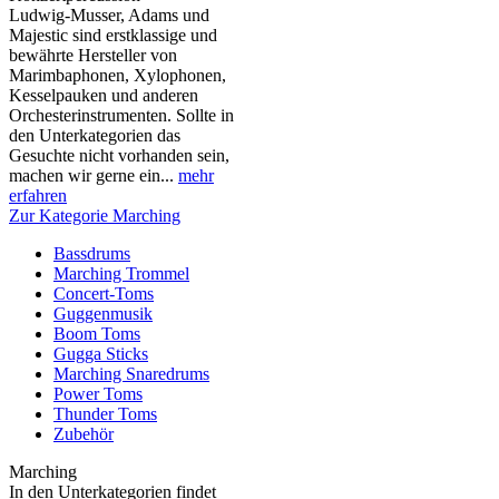
Ludwig-Musser, Adams und
Majestic sind erstklassige und
bewährte Hersteller von
Marimbaphonen, Xylophonen,
Kesselpauken und anderen
Orchesterinstrumenten. Sollte in
den Unterkategorien das
Gesuchte nicht vorhanden sein,
machen wir gerne ein...
mehr
erfahren
Zur Kategorie Marching
Bassdrums
Marching Trommel
Concert-Toms
Guggenmusik
Boom Toms
Gugga Sticks
Marching Snaredrums
Power Toms
Thunder Toms
Zubehör
Marching
In den Unterkategorien findet