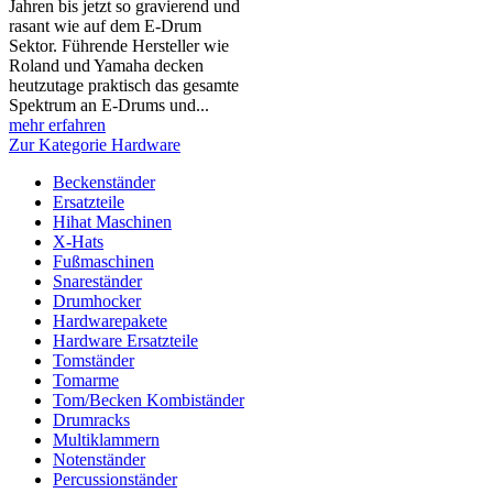
Jahren bis jetzt so gravierend und
rasant wie auf dem E-Drum
Sektor. Führende Hersteller wie
Roland und Yamaha decken
heutzutage praktisch das gesamte
Spektrum an E-Drums und...
mehr erfahren
Zur Kategorie Hardware
Beckenständer
Ersatzteile
Hihat Maschinen
X-Hats
Fußmaschinen
Snareständer
Drumhocker
Hardwarepakete
Hardware Ersatzteile
Tomständer
Tomarme
Tom/Becken Kombiständer
Drumracks
Multiklammern
Notenständer
Percussionständer