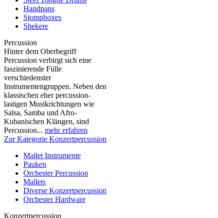
Handpans
Stompboxes
Shekere
Percussion
Hinter dem Oberbegriff
Percussion verbirgt sich eine
faszinierende Fülle
verschiedenster
Instrumentengruppen. Neben den
klassischen eher percussion-
lastigen Musikrichtungen wie
Salsa, Samba und Afro-
Kubanischen Klängen, sind
Percussion...
mehr erfahren
Zur Kategorie Konzertpercussion
Mallet Instrumente
Pauken
Orchester Percussion
Mallets
Diverse Konzertpercussion
Orchester Hardware
Konzertpercussion