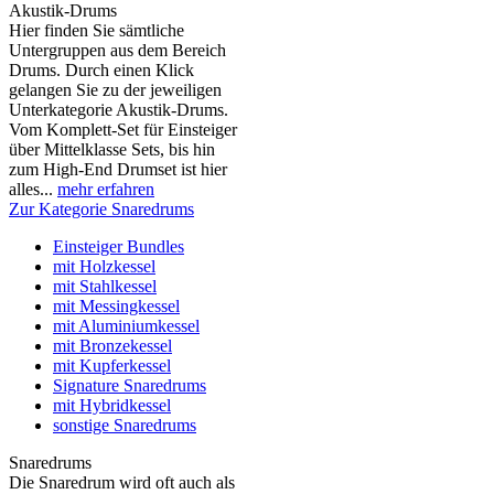
Akustik-Drums
Hier finden Sie sämtliche
Untergruppen aus dem Bereich
Drums. Durch einen Klick
gelangen Sie zu der jeweiligen
Unterkategorie Akustik-Drums.
Vom Komplett-Set für Einsteiger
über Mittelklasse Sets, bis hin
zum High-End Drumset ist hier
alles...
mehr erfahren
Zur Kategorie Snaredrums
Einsteiger Bundles
mit Holzkessel
mit Stahlkessel
mit Messingkessel
mit Aluminiumkessel
mit Bronzekessel
mit Kupferkessel
Signature Snaredrums
mit Hybridkessel
sonstige Snaredrums
Snaredrums
Die Snaredrum wird oft auch als