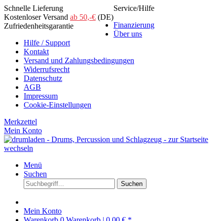
Schnelle Lieferung
Service/Hilfe
Kostenloser Versand
ab 50,-€
(DE)
Finanzierung
Zufriedenheitsgarantie
Über uns
Hilfe / Support
Kontakt
Versand und Zahlungsbedingungen
Widerrufsrecht
Datenschutz
AGB
Impressum
Cookie-Einstellungen
Merkzettel
Mein Konto
Menü
Suchen
Suchen
Mein Konto
Warenkorb
0
Warenkorb |
0,00 € *