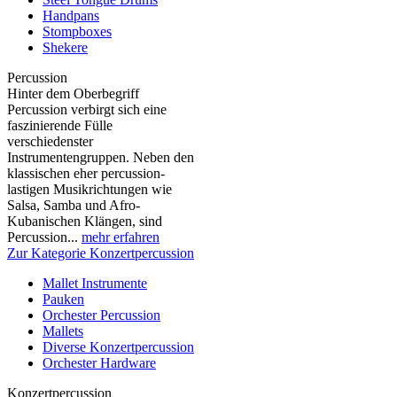
Handpans
Stompboxes
Shekere
Percussion
Hinter dem Oberbegriff
Percussion verbirgt sich eine
faszinierende Fülle
verschiedenster
Instrumentengruppen. Neben den
klassischen eher percussion-
lastigen Musikrichtungen wie
Salsa, Samba und Afro-
Kubanischen Klängen, sind
Percussion...
mehr erfahren
Zur Kategorie Konzertpercussion
Mallet Instrumente
Pauken
Orchester Percussion
Mallets
Diverse Konzertpercussion
Orchester Hardware
Konzertpercussion