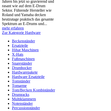
Jahren bis jetzt so gravierend und
rasant wie auf dem E-Drum
Sektor. Führende Hersteller wie
Roland und Yamaha decken
heutzutage praktisch das gesamte
Spektrum an E-Drums und...
mehr erfahren
Zur Kategorie Hardware
Beckenständer
Ersatzteile
Hihat Maschinen
X-Hats
Fußmaschinen
Snareständer
Drumhocker
Hardwarepakete
Hardware Ersatzteile
Tomständer
Tomarme
Tom/Becken Kombiständer
Drumracks
Multiklammern
Notenständer
Percussionständer