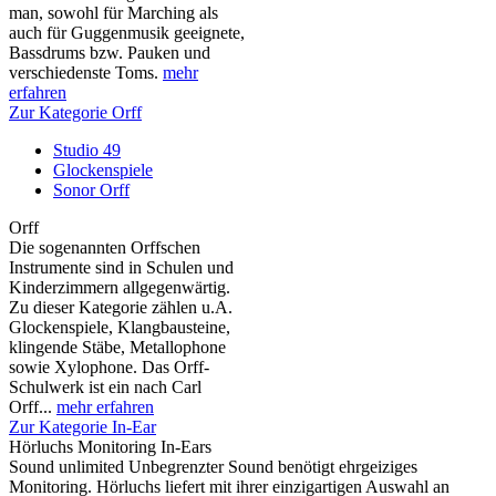
man, sowohl für Marching als
auch für Guggenmusik geeignete,
Bassdrums bzw. Pauken und
verschiedenste Toms.
mehr
erfahren
Zur Kategorie Orff
Studio 49
Glockenspiele
Sonor Orff
Orff
Die sogenannten Orffschen
Instrumente sind in Schulen und
Kinderzimmern allgegenwärtig.
Zu dieser Kategorie zählen u.A.
Glockenspiele, Klangbausteine,
klingende Stäbe, Metallophone
sowie Xylophone. Das Orff-
Schulwerk ist ein nach Carl
Orff...
mehr erfahren
Zur Kategorie In-Ear
Hörluchs Monitoring In-Ears
Sound unlimited Unbegrenzter Sound benötigt ehrgeiziges
Monitoring. Hörluchs liefert mit ihrer einzigartigen Auswahl an