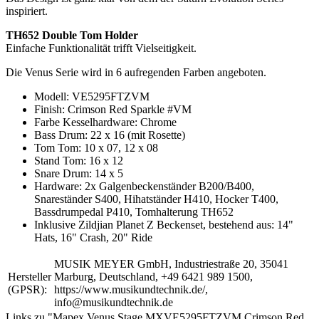
inspiriert.
TH652 Double Tom Holder
Einfache Funktionalität trifft Vielseitigkeit.
Die Venus Serie wird in 6 aufregenden Farben angeboten.
Modell: VE5295FTZVM
Finish: Crimson Red Sparkle #VM
Farbe Kesselhardware: Chrome
Bass Drum: 22 x 16 (mit Rosette)
Tom Tom: 10 x 07, 12 x 08
Stand Tom: 16 x 12
Snare Drum: 14 x 5
Hardware: 2x Galgenbeckenständer B200/B400,
Snareständer S400, Hihatständer H410, Hocker T400,
Bassdrumpedal P410, Tomhalterung TH652
Inklusive Zildjian Planet Z Beckenset, bestehend aus: 14"
Hats, 16" Crash, 20" Ride
MUSIK MEYER GmbH, Industriestraße 20, 35041
Hersteller
Marburg, Deutschland, +49 6421 989 1500,
(GPSR):
https://www.musikundtechnik.de/,
info@musikundtechnik.de
Links zu "Mapex Venus Stage MXVE5295FTZVM Crimson Red