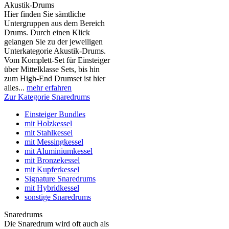
Akustik-Drums
Hier finden Sie sämtliche
Untergruppen aus dem Bereich
Drums. Durch einen Klick
gelangen Sie zu der jeweiligen
Unterkategorie Akustik-Drums.
Vom Komplett-Set für Einsteiger
über Mittelklasse Sets, bis hin
zum High-End Drumset ist hier
alles...
mehr erfahren
Zur Kategorie Snaredrums
Einsteiger Bundles
mit Holzkessel
mit Stahlkessel
mit Messingkessel
mit Aluminiumkessel
mit Bronzekessel
mit Kupferkessel
Signature Snaredrums
mit Hybridkessel
sonstige Snaredrums
Snaredrums
Die Snaredrum wird oft auch als