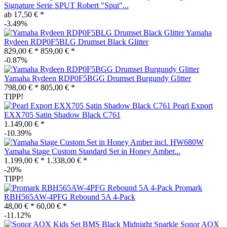
Signature Serie SPUT Robert "Sput"...
ab 17,50 € *
-3.49%
Yamaha
Rydeen RDP0F5BLG Drumset Black Glitter
829,00 € *
859,00 € *
-0.87%
Yamaha Rydeen RDP0F5BGG Drumset Burgundy Glitter
798,00 € *
805,00 € *
TIPP!
Pearl Export
EXX705 Satin Shadow Black C761
1.149,00 € *
-10.39%
Yamaha Stage Custom Standard Set in Honey Amber...
1.199,00 € *
1.338,00 € *
-20%
TIPP!
Promark
RBH565AW-4PFG Rebound 5A 4-Pack
48,00 € *
60,00 € *
-11.12%
Sonor AQX