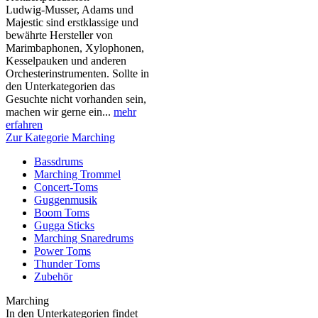
Ludwig-Musser, Adams und
Majestic sind erstklassige und
bewährte Hersteller von
Marimbaphonen, Xylophonen,
Kesselpauken und anderen
Orchesterinstrumenten. Sollte in
den Unterkategorien das
Gesuchte nicht vorhanden sein,
machen wir gerne ein...
mehr
erfahren
Zur Kategorie Marching
Bassdrums
Marching Trommel
Concert-Toms
Guggenmusik
Boom Toms
Gugga Sticks
Marching Snaredrums
Power Toms
Thunder Toms
Zubehör
Marching
In den Unterkategorien findet