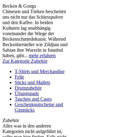
Becken & Gongs
Chinesen und Türken bescherten
uns nicht nur das Schiesspulver
und den Kaffee. In beiden
Kulturen lag unabhängig
voneinander die Wiege der
Beckenschmiedekunst. Während
Beckenhersteller wie Zildjian und
Sabian ihre Wurzeln in Istanbul
haben, gibt...
mehr erfahren
Zur Kategorie Zubehör
T-Shirts und Merchandise
Felle
Sticks und Mallets
Drumzubehör
Übungspads
Taschen und Cases
Geschenkgutscheine und
Gimmicks
Zubehör
Alles was in den anderen
Kategorien nicht aufgeführt ist,
sollte man hier finden. Falls nicht,