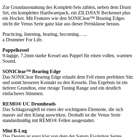
Zur Grundausstattung des Komplett-Sets zählen, neben dem Drum
Set, ein komplettes Hardwarepack, ein ZILDJIAN Beckenset plus
ein Hocker. Mit Features wie den SONIClear™ Bearing Edges
sticht die Venus Serie ganz klar aus dieser Preisklasse heraus.
Practicing, listening, hearing, becoming…...
a Drummer For Life.
Pappelkessel
9-lagige, 7.2mm starke Kessel aus Pappel für einen vollen, warmen
Sound.
SONIClear™ Bearing Edge
Das SONIClear Bearing Edge erlaubt dem Fell einen perfekten Sitz
und somit besseren Kontakt zu den Kesseln. Das Ergebnis ist ein
tieferer Grundton, eine riesige Tuning Range und ein deutlich
einfacheres Stimmen.
REMO® UC Drumheads
Das Schlagzeugfell ist eines der wichtigsten Elemente, die sich
massiv auf den Klang auswirken. Deshalb ist die Venus Serie
standardmäßig mit REMO® Fellen ausgestattet.
Mini B-Lug
Das Design ist ganz klar von dem der Saturn Evolution Series