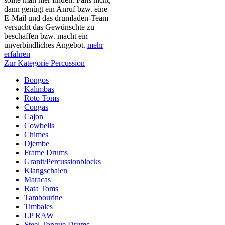
dann genügt ein Anruf bzw. eine
E-Mail und das drumladen-Team
versucht das Gewünschte zu
beschaffen bzw. macht ein
unverbindliches Angebot.
mehr
erfahren
Zur Kategorie Percussion
Bongos
Kalimbas
Roto Toms
Congas
Cajon
Cowbells
Chimes
Djembe
Frame Drums
Granit/Percussionblocks
Klangschalen
Maracas
Rata Toms
Tambourine
Timbales
LP RAW
Steel Tongue Drums