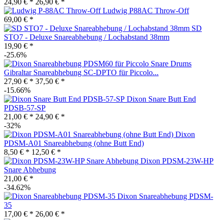
24,90 € *
26,90 € *
Ludwig P88AC Throw-Off
69,00 € *
SD
STO7 - Deluxe Snareabhebung / Lochabstand 38mm
19,90 € *
-25.6%
Gibraltar Snareabhebung SC-DPTO für Piccolo...
27,90 € *
37,50 € *
-15.66%
Dixon Snare Butt End
PDSB-57-SP
21,00 € *
24,90 € *
-32%
Dixon
PDSM-A01 Snareabhebung (ohne Butt End)
8,50 € *
12,50 € *
Dixon PDSM-23W-HP
Snare Abhebung
21,00 € *
-34.62%
Dixon Snareabhebung PDSM-
35
17,00 € *
26,00 € *