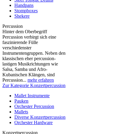
Handpans
Stompboxes
Shekere
Percussion
Hinter dem Oberbegriff
Percussion verbirgt sich eine
faszinierende Fülle
verschiedenster
Instrumentengruppen. Neben den
klassischen eher percussion-
lastigen Musikrichtungen wie
Salsa, Samba und Afro-
Kubanischen Klängen, sind
Percussion...
mehr erfahren
Zur Kategorie Konzertpercussion
Mallet Instrumente
Pauken
Orchester Percussion
Mallets
Diverse Konzertpercussion
Orchester Hardware
Konzertpercussion