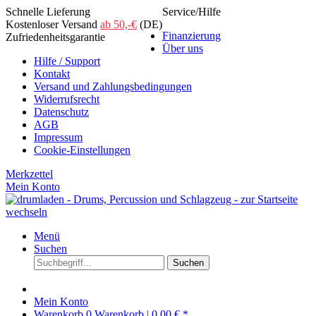
Schnelle Lieferung
Service/Hilfe
Kostenloser Versand
ab 50,-€
(DE)
Finanzierung
Zufriedenheitsgarantie
Über uns
Hilfe / Support
Kontakt
Versand und Zahlungsbedingungen
Widerrufsrecht
Datenschutz
AGB
Impressum
Cookie-Einstellungen
Merkzettel
Mein Konto
Menü
Suchen
Suchen
Mein Konto
Warenkorb
0
Warenkorb |
0,00 € *