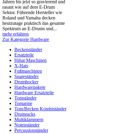
Jahren bis jetzt so gravierend und
rasant wie auf dem E-Drum
Sektor. Führende Hersteller wie
Roland und Yamaha decken
heutzutage praktisch das gesamte
Spektrum an E-Drums und...
mehr erfahren
Zur Kategorie Hardware
Beckenständer
Ersatzteile
Hihat Maschinen
X-Hats
Fußmaschinen
Snareständer
Drumhocker
Hardwarepakete
Hardware Ersatzteile
Tomständer
Tomarme
Tom/Becken Kombiständer
Drumracks
Multiklammern
Notenständer
Percussionständer