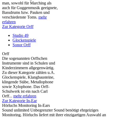
man, sowohl für Marching als
auch für Guggenmusik geeignete,
Bassdrums bzw. Pauken und
verschiedenste Toms.
mehr
erfahren
Zur Kategorie Orff
Studio 49
Glockenspiele
Sonor Orff
Orff
Die sogenannten Orffschen
Instrumente sind in Schulen und
Kinderzimmern allgegenwärtig.
Zu dieser Kategorie zählen u.A.
Glockenspiele, Klangbausteine,
klingende Stäbe, Metallophone
sowie Xylophone. Das Orff-
Schulwerk ist ein nach Carl
Orff...
mehr erfahren
Zur Kategorie In-Ear
Hörluchs Monitoring In-Ears
Sound unlimited Unbegrenzter Sound benötigt ehrgeiziges
Monitoring. Hörluchs liefert mit ihrer einzigartigen Auswahl an