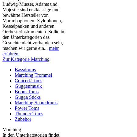
Ludwig-Musser, Adams und
Majestic sind erstklassige und
bewährte Hersteller von
Marimbaphonen, Xylophonen,
Kesselpauken und anderen
Orchesterinstrumenten. Sollte in
den Unterkategorien das
Gesuchte nicht vorhanden sein,
machen wir gerne ein...
mehr
erfahren
Zur Kategorie Marching
Bassdrums
Marching Trommel
Concert-Toms
Guggenmusik
Boom Toms
Gugga Sticks
Marching Snaredrums
Power Toms
Thunder Toms
Zubehör
Marching
In den Unterkategorien findet