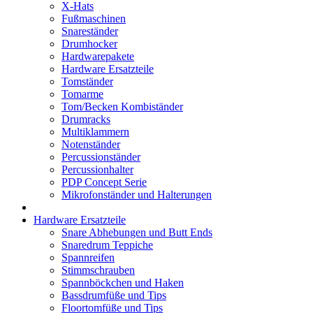
X-Hats
Fußmaschinen
Snareständer
Drumhocker
Hardwarepakete
Hardware Ersatzteile
Tomständer
Tomarme
Tom/Becken Kombiständer
Drumracks
Multiklammern
Notenständer
Percussionständer
Percussionhalter
PDP Concept Serie
Mikrofonständer und Halterungen
Hardware Ersatzteile
Snare Abhebungen und Butt Ends
Snaredrum Teppiche
Spannreifen
Stimmschrauben
Spannböckchen und Haken
Bassdrumfüße und Tips
Floortomfüße und Tips