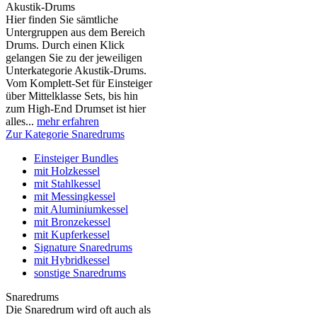
Akustik-Drums
Hier finden Sie sämtliche
Untergruppen aus dem Bereich
Drums. Durch einen Klick
gelangen Sie zu der jeweiligen
Unterkategorie Akustik-Drums.
Vom Komplett-Set für Einsteiger
über Mittelklasse Sets, bis hin
zum High-End Drumset ist hier
alles...
mehr erfahren
Zur Kategorie Snaredrums
Einsteiger Bundles
mit Holzkessel
mit Stahlkessel
mit Messingkessel
mit Aluminiumkessel
mit Bronzekessel
mit Kupferkessel
Signature Snaredrums
mit Hybridkessel
sonstige Snaredrums
Snaredrums
Die Snaredrum wird oft auch als