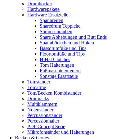
Drumhocker
Hardwarepakete
Hardware Ersatzteile
Spannreifen
Snaredrum Teppiche
Stimmschrauben
Snare Abhebungen und Butt Ends
Spannböckchen und Haken
Bassdrumfüße und Tips
Floortomfüße und Tips
HiHat Clutches
Tom Halterungen
Fußmaschinenfedern
Sonstige Ersatzteile
Tomständer
Tomarme
Tom/Becken Kombiständer
Drumracks
Multiklammern
Notenständer
Percussionständer
Percussionhalter
PDP Concept Serie
Mikrofonständer und Halterungen
Becken & Gongs