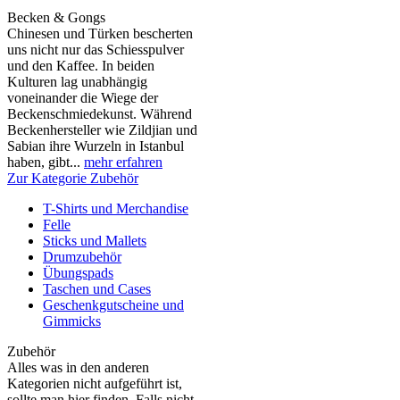
Becken & Gongs
Chinesen und Türken bescherten
uns nicht nur das Schiesspulver
und den Kaffee. In beiden
Kulturen lag unabhängig
voneinander die Wiege der
Beckenschmiedekunst. Während
Beckenhersteller wie Zildjian und
Sabian ihre Wurzeln in Istanbul
haben, gibt...
mehr erfahren
Zur Kategorie Zubehör
T-Shirts und Merchandise
Felle
Sticks und Mallets
Drumzubehör
Übungspads
Taschen und Cases
Geschenkgutscheine und
Gimmicks
Zubehör
Alles was in den anderen
Kategorien nicht aufgeführt ist,
sollte man hier finden. Falls nicht,