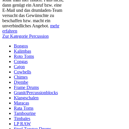
dann genügt ein Anruf bzw. eine
E-Mail und das drumladen-Team
versucht das Gewünschte zu
beschaffen bzw. macht ein
unverbindliches Angebot.
mehr
erfahren
Zur Kategorie Percussion
Bongos
Kalimbas
Roto Toms
Congas
Cajon
Cowbells
Chimes
Djembe
Frame Drums
Granit/Percussionblocks
Klangschalen
Maracas
Rata Toms
Tambourine
Timbales
LP RAW
Steel Tongue Drums