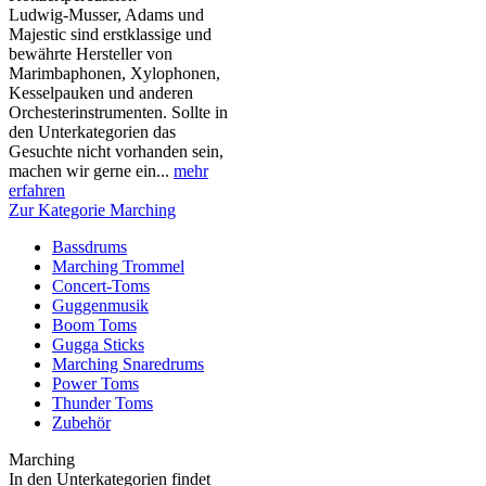
Ludwig-Musser, Adams und
Majestic sind erstklassige und
bewährte Hersteller von
Marimbaphonen, Xylophonen,
Kesselpauken und anderen
Orchesterinstrumenten. Sollte in
den Unterkategorien das
Gesuchte nicht vorhanden sein,
machen wir gerne ein...
mehr
erfahren
Zur Kategorie Marching
Bassdrums
Marching Trommel
Concert-Toms
Guggenmusik
Boom Toms
Gugga Sticks
Marching Snaredrums
Power Toms
Thunder Toms
Zubehör
Marching
In den Unterkategorien findet