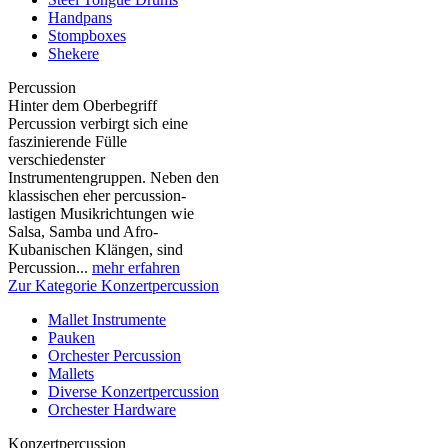
Handpans
Stompboxes
Shekere
Percussion
Hinter dem Oberbegriff
Percussion verbirgt sich eine
faszinierende Fülle
verschiedenster
Instrumentengruppen. Neben den
klassischen eher percussion-
lastigen Musikrichtungen wie
Salsa, Samba und Afro-
Kubanischen Klängen, sind
Percussion...
mehr erfahren
Zur Kategorie Konzertpercussion
Mallet Instrumente
Pauken
Orchester Percussion
Mallets
Diverse Konzertpercussion
Orchester Hardware
Konzertpercussion