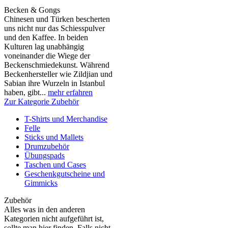
Becken & Gongs
Chinesen und Türken bescherten
uns nicht nur das Schiesspulver
und den Kaffee. In beiden
Kulturen lag unabhängig
voneinander die Wiege der
Beckenschmiedekunst. Während
Beckenhersteller wie Zildjian und
Sabian ihre Wurzeln in Istanbul
haben, gibt...
mehr erfahren
Zur Kategorie Zubehör
T-Shirts und Merchandise
Felle
Sticks und Mallets
Drumzubehör
Übungspads
Taschen und Cases
Geschenkgutscheine und
Gimmicks
Zubehör
Alles was in den anderen
Kategorien nicht aufgeführt ist,
sollte man hier finden. Falls nicht,