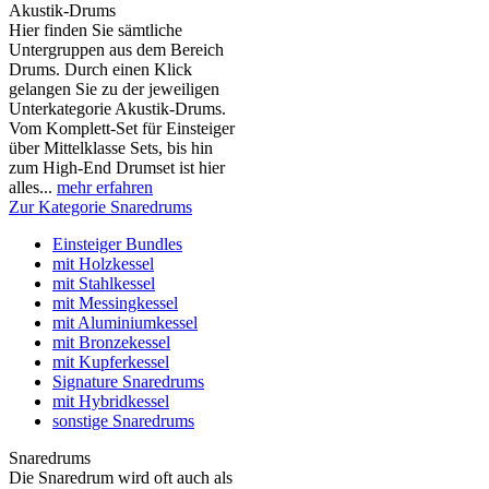
Akustik-Drums
Hier finden Sie sämtliche
Untergruppen aus dem Bereich
Drums. Durch einen Klick
gelangen Sie zu der jeweiligen
Unterkategorie Akustik-Drums.
Vom Komplett-Set für Einsteiger
über Mittelklasse Sets, bis hin
zum High-End Drumset ist hier
alles...
mehr erfahren
Zur Kategorie Snaredrums
Einsteiger Bundles
mit Holzkessel
mit Stahlkessel
mit Messingkessel
mit Aluminiumkessel
mit Bronzekessel
mit Kupferkessel
Signature Snaredrums
mit Hybridkessel
sonstige Snaredrums
Snaredrums
Die Snaredrum wird oft auch als