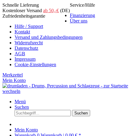
Schnelle Lieferung
Service/Hilfe
Kostenloser Versand
ab 50,-€
(DE)
Finanzierung
Zufriedenheitsgarantie
Über uns
Hilfe / Support
Kontakt
Versand und Zahlungsbedingungen
Widerrufsrecht
Datenschutz
AGB
Impressum
Cookie-Einstellungen
Merkzettel
Mein Konto
Menü
Suchen
Suchen
Mein Konto
Warenkorb
0
Warenkorb |
0,00 € *