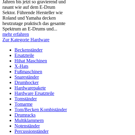
Jahren bis jetzt so gravierend und
rasant wie auf dem E-Drum
Sektor. Führende Hersteller wie
Roland und Yamaha decken
heutzutage praktisch das gesamte
Spektrum an E-Drums und...
mehr erfahren
Zur Kategorie Hardware
Beckenständer
Ersatzteile
Hihat Maschinen
X-Hats
Fußmaschinen
Snareständer
Drumhocker
Hardwarepakete
Hardware Ersatzteile
Tomständer
Tomarme
Tom/Becken Kombiständer
Drumracks
Multiklammern
Notenständer
Percussionständer