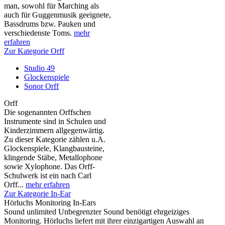
man, sowohl für Marching als
auch für Guggenmusik geeignete,
Bassdrums bzw. Pauken und
verschiedenste Toms.
mehr
erfahren
Zur Kategorie Orff
Studio 49
Glockenspiele
Sonor Orff
Orff
Die sogenannten Orffschen
Instrumente sind in Schulen und
Kinderzimmern allgegenwärtig.
Zu dieser Kategorie zählen u.A.
Glockenspiele, Klangbausteine,
klingende Stäbe, Metallophone
sowie Xylophone. Das Orff-
Schulwerk ist ein nach Carl
Orff...
mehr erfahren
Zur Kategorie In-Ear
Hörluchs Monitoring In-Ears
Sound unlimited Unbegrenzter Sound benötigt ehrgeiziges
Monitoring. Hörluchs liefert mit ihrer einzigartigen Auswahl an