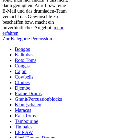
dann genügt ein Anruf bzw. eine
E-Mail und das drumladen-Team
versucht das Gewünschte zu
beschaffen bzw. macht ein
unverbindliches Angebot.
mehr
erfahren
Zur Kategorie Percussion
Bongos
Kalimbas
Roto Toms
Congas
Cajon
Cowbells
Chimes
Djembe
Frame Drums
Granit/Percussionblocks
Klangschalen
Maracas
Rata Toms
Tambourine
Timbales
LP RAW
Steel Tongue Drums