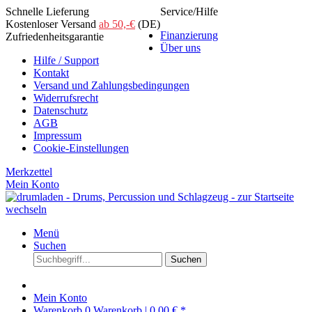
Schnelle Lieferung
Service/Hilfe
Kostenloser Versand
ab 50,-€
(DE)
Finanzierung
Zufriedenheitsgarantie
Über uns
Hilfe / Support
Kontakt
Versand und Zahlungsbedingungen
Widerrufsrecht
Datenschutz
AGB
Impressum
Cookie-Einstellungen
Merkzettel
Mein Konto
Menü
Suchen
Suchen
Mein Konto
Warenkorb
0
Warenkorb |
0,00 € *