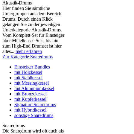
Akustik-Drums
Hier finden Sie sämtliche
Untergruppen aus dem Bereich
Drums. Durch einen Klick
gelangen Sie zu der jeweiligen
Unterkategorie Akustik-Drums.
Vom Komplett-Set für Einsteiger
über Mittelklasse Sets, bis hin
zum High-End Drumset ist hier
alles...
mehr erfahren
Zur Kategorie Snaredrums
Einsteiger Bundles
mit Holzkessel
mit Stahlkessel
mit Messingkessel
mit Aluminiumkessel
mit Bronzekessel
mit Kupferkessel
Signature Snaredrums
mit Hybridkessel
sonstige Snaredrums
Snaredrums
Die Snaredrum wird oft auch als