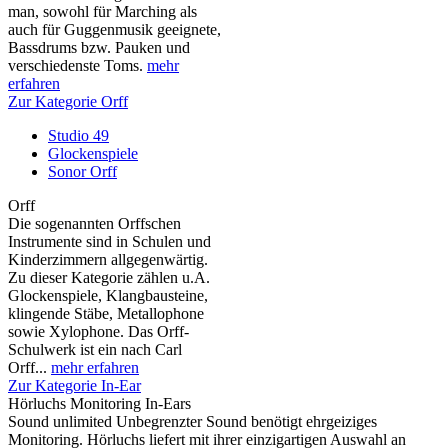
man, sowohl für Marching als
auch für Guggenmusik geeignete,
Bassdrums bzw. Pauken und
verschiedenste Toms.
mehr
erfahren
Zur Kategorie Orff
Studio 49
Glockenspiele
Sonor Orff
Orff
Die sogenannten Orffschen
Instrumente sind in Schulen und
Kinderzimmern allgegenwärtig.
Zu dieser Kategorie zählen u.A.
Glockenspiele, Klangbausteine,
klingende Stäbe, Metallophone
sowie Xylophone. Das Orff-
Schulwerk ist ein nach Carl
Orff...
mehr erfahren
Zur Kategorie In-Ear
Hörluchs Monitoring In-Ears
Sound unlimited Unbegrenzter Sound benötigt ehrgeiziges
Monitoring. Hörluchs liefert mit ihrer einzigartigen Auswahl an