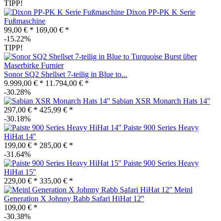
TIPP!
Dixon PP-PK K Serie
Fußmaschine
99,00 € *
169,00 € *
-15.22%
TIPP!
Sonor SQ2 Shellset 7-teilig in Blue to...
9.999,00 € *
11.794,00 € *
-30.28%
Sabian XSR Monarch Hats 14''
297,00 € *
425,99 € *
-30.18%
Paiste 900 Series Heavy
HiHat 14''
199,00 € *
285,00 € *
-31.64%
Paiste 900 Series Heavy
HiHat 15''
229,00 € *
335,00 € *
Meinl
Generation X Johnny Rabb Safari HiHat 12''
109,00 € *
-30.38%