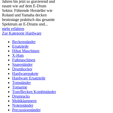
Jahren bis jetzt so gravierend und
rasant wie auf dem E-Drum
Sektor. Führende Hersteller wie
Roland und Yamaha decken
heutzutage praktisch das gesamte
Spektrum an E-Drums und...
mehr erfahren
Zur Kategorie Hardware
Beckenständer
Ersatzteile
Hihat Maschinen
X-Hats
Fußmaschinen
Snareständer
Drumhocker
Hardwarepakete
Hardware Ersatzteile
Tomständer
Tomarme
Tom/Becken Kombiständer
Drumracks
Multiklammern
Notenständer
Percussionständer