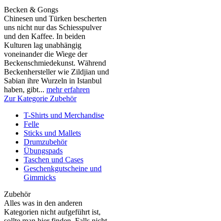
Becken & Gongs
Chinesen und Türken bescherten
uns nicht nur das Schiesspulver
und den Kaffee. In beiden
Kulturen lag unabhängig
voneinander die Wiege der
Beckenschmiedekunst. Während
Beckenhersteller wie Zildjian und
Sabian ihre Wurzeln in Istanbul
haben, gibt...
mehr erfahren
Zur Kategorie Zubehör
T-Shirts und Merchandise
Felle
Sticks und Mallets
Drumzubehör
Übungspads
Taschen und Cases
Geschenkgutscheine und
Gimmicks
Zubehör
Alles was in den anderen
Kategorien nicht aufgeführt ist,
sollte man hier finden. Falls nicht,