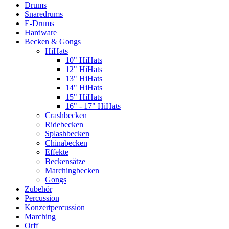
Drums
Snaredrums
E-Drums
Hardware
Becken & Gongs
HiHats
10" HiHats
12" HiHats
13" HiHats
14" HiHats
15" HiHats
16" - 17" HiHats
Crashbecken
Ridebecken
Splashbecken
Chinabecken
Effekte
Beckensätze
Marchingbecken
Gongs
Zubehör
Percussion
Konzertpercussion
Marching
Orff