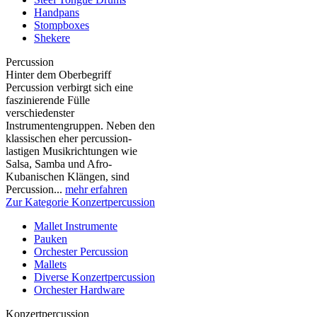
Handpans
Stompboxes
Shekere
Percussion
Hinter dem Oberbegriff
Percussion verbirgt sich eine
faszinierende Fülle
verschiedenster
Instrumentengruppen. Neben den
klassischen eher percussion-
lastigen Musikrichtungen wie
Salsa, Samba und Afro-
Kubanischen Klängen, sind
Percussion...
mehr erfahren
Zur Kategorie Konzertpercussion
Mallet Instrumente
Pauken
Orchester Percussion
Mallets
Diverse Konzertpercussion
Orchester Hardware
Konzertpercussion