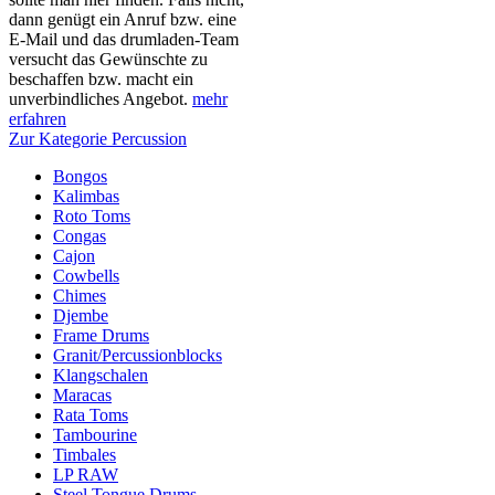
dann genügt ein Anruf bzw. eine
E-Mail und das drumladen-Team
versucht das Gewünschte zu
beschaffen bzw. macht ein
unverbindliches Angebot.
mehr
erfahren
Zur Kategorie Percussion
Bongos
Kalimbas
Roto Toms
Congas
Cajon
Cowbells
Chimes
Djembe
Frame Drums
Granit/Percussionblocks
Klangschalen
Maracas
Rata Toms
Tambourine
Timbales
LP RAW
Steel Tongue Drums