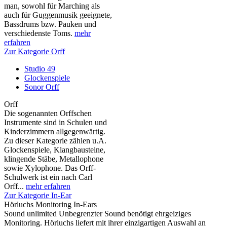
man, sowohl für Marching als
auch für Guggenmusik geeignete,
Bassdrums bzw. Pauken und
verschiedenste Toms.
mehr
erfahren
Zur Kategorie Orff
Studio 49
Glockenspiele
Sonor Orff
Orff
Die sogenannten Orffschen
Instrumente sind in Schulen und
Kinderzimmern allgegenwärtig.
Zu dieser Kategorie zählen u.A.
Glockenspiele, Klangbausteine,
klingende Stäbe, Metallophone
sowie Xylophone. Das Orff-
Schulwerk ist ein nach Carl
Orff...
mehr erfahren
Zur Kategorie In-Ear
Hörluchs Monitoring In-Ears
Sound unlimited Unbegrenzter Sound benötigt ehrgeiziges
Monitoring. Hörluchs liefert mit ihrer einzigartigen Auswahl an