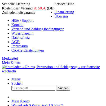
Schnelle Lieferung
Service/Hilfe
Kostenloser Versand
ab 50,-€
(DE)
Finanzierung
Zufriedenheitsgarantie
Über uns
Hilfe / Support
Kontakt
Versand und Zahlungsbedingungen
Widerrufsrecht
Datenschutz
AGB
Impressum
Cookie-Einstellungen
Merkzettel
Mein Konto
Menü
Suchen
Suchen
Mein Konto
Warenkorb
0
Warenkorb |
0,00 € *