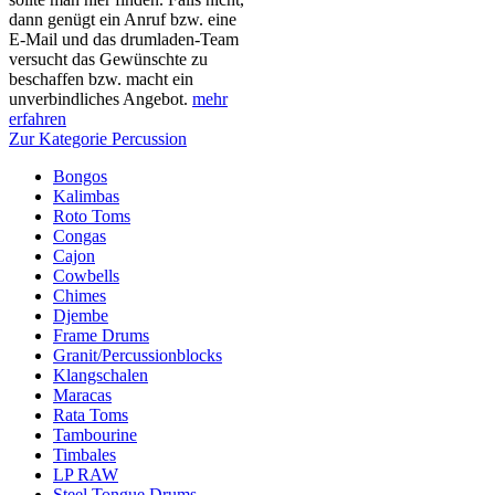
dann genügt ein Anruf bzw. eine
E-Mail und das drumladen-Team
versucht das Gewünschte zu
beschaffen bzw. macht ein
unverbindliches Angebot.
mehr
erfahren
Zur Kategorie Percussion
Bongos
Kalimbas
Roto Toms
Congas
Cajon
Cowbells
Chimes
Djembe
Frame Drums
Granit/Percussionblocks
Klangschalen
Maracas
Rata Toms
Tambourine
Timbales
LP RAW
Steel Tongue Drums