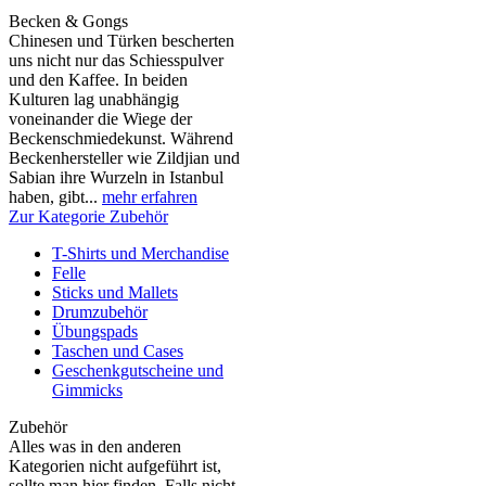
Becken & Gongs
Chinesen und Türken bescherten
uns nicht nur das Schiesspulver
und den Kaffee. In beiden
Kulturen lag unabhängig
voneinander die Wiege der
Beckenschmiedekunst. Während
Beckenhersteller wie Zildjian und
Sabian ihre Wurzeln in Istanbul
haben, gibt...
mehr erfahren
Zur Kategorie Zubehör
T-Shirts und Merchandise
Felle
Sticks und Mallets
Drumzubehör
Übungspads
Taschen und Cases
Geschenkgutscheine und
Gimmicks
Zubehör
Alles was in den anderen
Kategorien nicht aufgeführt ist,
sollte man hier finden. Falls nicht,