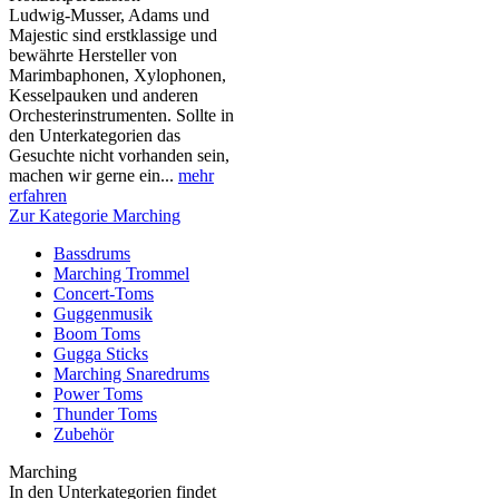
Ludwig-Musser, Adams und
Majestic sind erstklassige und
bewährte Hersteller von
Marimbaphonen, Xylophonen,
Kesselpauken und anderen
Orchesterinstrumenten. Sollte in
den Unterkategorien das
Gesuchte nicht vorhanden sein,
machen wir gerne ein...
mehr
erfahren
Zur Kategorie Marching
Bassdrums
Marching Trommel
Concert-Toms
Guggenmusik
Boom Toms
Gugga Sticks
Marching Snaredrums
Power Toms
Thunder Toms
Zubehör
Marching
In den Unterkategorien findet