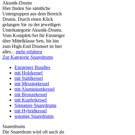
Akustik-Drums
Hier finden Sie sämtliche
Untergruppen aus dem Bereich
Drums. Durch einen Klick
gelangen Sie zu der jeweiligen
Unterkategorie Akustik-Drums.
Vom Komplett-Set für Einsteiger
über Mittelklasse Sets, bis hin
zum High-End Drumset ist hier
alles...
mehr erfahren
Zur Kategorie Snaredrums
Einsteiger Bundles
mit Holzkessel
mit Stahlkessel
mit Messingkessel
mit Aluminiumkessel
mit Bronzekessel
mit Kupferkessel
Signature Snaredrums
mit Hybridkessel
sonstige Snaredrums
Snaredrums
Die Snaredrum wird oft auch als