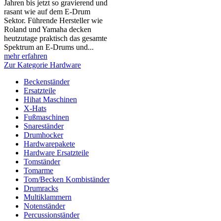
Jahren bis jetzt so gravierend und
rasant wie auf dem E-Drum
Sektor. Führende Hersteller wie
Roland und Yamaha decken
heutzutage praktisch das gesamte
Spektrum an E-Drums und...
mehr erfahren
Zur Kategorie Hardware
Beckenständer
Ersatzteile
Hihat Maschinen
X-Hats
Fußmaschinen
Snareständer
Drumhocker
Hardwarepakete
Hardware Ersatzteile
Tomständer
Tomarme
Tom/Becken Kombiständer
Drumracks
Multiklammern
Notenständer
Percussionständer