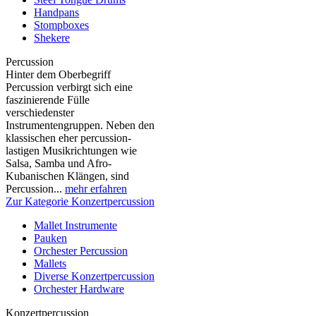
Handpans
Stompboxes
Shekere
Percussion
Hinter dem Oberbegriff
Percussion verbirgt sich eine
faszinierende Fülle
verschiedenster
Instrumentengruppen. Neben den
klassischen eher percussion-
lastigen Musikrichtungen wie
Salsa, Samba und Afro-
Kubanischen Klängen, sind
Percussion...
mehr erfahren
Zur Kategorie Konzertpercussion
Mallet Instrumente
Pauken
Orchester Percussion
Mallets
Diverse Konzertpercussion
Orchester Hardware
Konzertpercussion