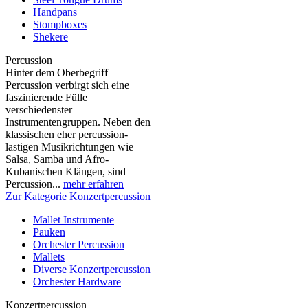
Handpans
Stompboxes
Shekere
Percussion
Hinter dem Oberbegriff
Percussion verbirgt sich eine
faszinierende Fülle
verschiedenster
Instrumentengruppen. Neben den
klassischen eher percussion-
lastigen Musikrichtungen wie
Salsa, Samba und Afro-
Kubanischen Klängen, sind
Percussion...
mehr erfahren
Zur Kategorie Konzertpercussion
Mallet Instrumente
Pauken
Orchester Percussion
Mallets
Diverse Konzertpercussion
Orchester Hardware
Konzertpercussion