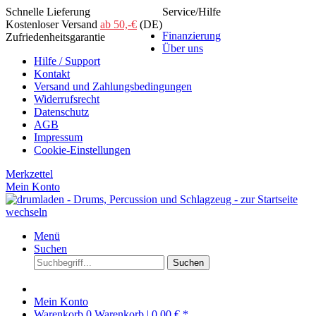
Schnelle Lieferung
Service/Hilfe
Kostenloser Versand
ab 50,-€
(DE)
Finanzierung
Zufriedenheitsgarantie
Über uns
Hilfe / Support
Kontakt
Versand und Zahlungsbedingungen
Widerrufsrecht
Datenschutz
AGB
Impressum
Cookie-Einstellungen
Merkzettel
Mein Konto
Menü
Suchen
Suchen
Mein Konto
Warenkorb
0
Warenkorb |
0,00 € *