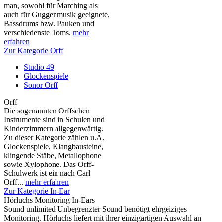
man, sowohl für Marching als
auch für Guggenmusik geeignete,
Bassdrums bzw. Pauken und
verschiedenste Toms.
mehr
erfahren
Zur Kategorie Orff
Studio 49
Glockenspiele
Sonor Orff
Orff
Die sogenannten Orffschen
Instrumente sind in Schulen und
Kinderzimmern allgegenwärtig.
Zu dieser Kategorie zählen u.A.
Glockenspiele, Klangbausteine,
klingende Stäbe, Metallophone
sowie Xylophone. Das Orff-
Schulwerk ist ein nach Carl
Orff...
mehr erfahren
Zur Kategorie In-Ear
Hörluchs Monitoring In-Ears
Sound unlimited Unbegrenzter Sound benötigt ehrgeiziges
Monitoring. Hörluchs liefert mit ihrer einzigartigen Auswahl an