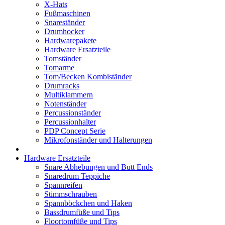
X-Hats
Fußmaschinen
Snareständer
Drumhocker
Hardwarepakete
Hardware Ersatzteile
Tomständer
Tomarme
Tom/Becken Kombiständer
Drumracks
Multiklammern
Notenständer
Percussionständer
Percussionhalter
PDP Concept Serie
Mikrofonständer und Halterungen
Hardware Ersatzteile
Snare Abhebungen und Butt Ends
Snaredrum Teppiche
Spannreifen
Stimmschrauben
Spannböckchen und Haken
Bassdrumfüße und Tips
Floortomfüße und Tips