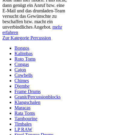
dann genügt ein Anruf bzw. eine
E-Mail und das drumladen-Team
versucht das Gewünschte zu
beschaffen bzw. macht ein
unverbindliches Angebot.
mehr
erfahren
Zur Kategorie Percussion
Bongos
Kalimbas
Roto Toms
Congas
Cajon
Cowbells
Chimes
Djembe
Frame Drums
Granit/Percussionblocks
Klangschalen
Maracas
Rata Toms
Tambourine
Timbales
LP RAW
Steel Tongue Drums