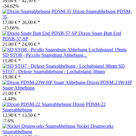
39,00 € *
42,50 € *
-34.62%
Dixon Snareabhebung PDSM-
35
17,00 € *
26,00 € *
-15.66%
Dixon Snare Butt End
PDSB-57-SP
21,00 € *
24,90 € *
SD STO8 - Piccolo Snaredrum Abhebung...
11,80 € *
SD
STO7 - Deluxe Snareabhebung / Lochabstand 38mm
19,90 € *
Dixon PDSM-23W-HP
Snare Abhebung
21,00 € *
-4.44%
Dixon PDSM-22
Snareabhebung
12,90 € *
13,50 € *
-7.6%
Nickel Drumworks
Snareabhebung