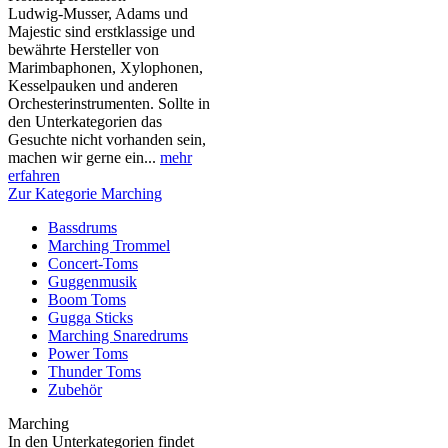
Ludwig-Musser, Adams und
Majestic sind erstklassige und
bewährte Hersteller von
Marimbaphonen, Xylophonen,
Kesselpauken und anderen
Orchesterinstrumenten. Sollte in
den Unterkategorien das
Gesuchte nicht vorhanden sein,
machen wir gerne ein...
mehr
erfahren
Zur Kategorie Marching
Bassdrums
Marching Trommel
Concert-Toms
Guggenmusik
Boom Toms
Gugga Sticks
Marching Snaredrums
Power Toms
Thunder Toms
Zubehör
Marching
In den Unterkategorien findet