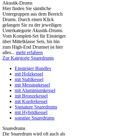
Akustik-Drums
Hier finden Sie sämtliche
Untergruppen aus dem Bereich
Drums. Durch einen Klick
gelangen Sie zu der jeweiligen
Unterkategorie Akustik-Drums.
Vom Komplett-Set für Einsteiger
über Mittelklasse Sets, bis hin
zum High-End Drumset ist hier
alles...
mehr erfahren
Zur Kategorie Snaredrums
Einsteiger Bundles
mit Holzkessel
mit Stahlkessel
mit Messingkessel
mit Aluminiumkessel
mit Bronzekessel
mit Kupferkessel
Signature Snaredrums
mit Hybridkessel
sonstige Snaredrums
Snaredrums
Die Snaredrum wird oft auch als