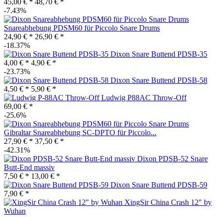
45,00 € *
48,70 € *
-7.43%
Snareabhebung PDSM60 für Piccolo Snare Drums
24,90 € *
26,90 € *
-18.37%
Dixon Snare Buttend PDSB-35
4,00 € *
4,90 € *
-23.73%
Dixon Snare Buttend PDSB-58
4,50 € *
5,90 € *
Ludwig P88AC Throw-Off
69,00 € *
-25.6%
Gibraltar Snareabhebung SC-DPTO für Piccolo...
27,90 € *
37,50 € *
-42.31%
Dixon PDSB-52 Snare
Butt-End massiv
7,50 € *
13,00 € *
Dixon Snare Buttend PDSB-59
7,90 € *
XingSir China Crash 12" by
Wuhan