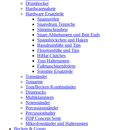
Drumhocker
Hardwarepakete
Hardware Ersatzteile
Spannreifen
Snaredrum Teppiche
Stimmschrauben
Snare Abhebungen und Butt Ends
Spannböckchen und Haken
Bassdrumfüße und Tips
Floortomfüße und Tips
HiHat Clutches
Tom Halterungen
Fußmaschinenfedern
Sonstige Ersatzteile
Tomständer
Tomarme
Tom/Becken Kombiständer
Drumracks
Multiklammern
Notenständer
Percussionständer
Percussionhalter
PDP Concept Serie
Mikrofonständer und Halterungen
Becken & Gongs