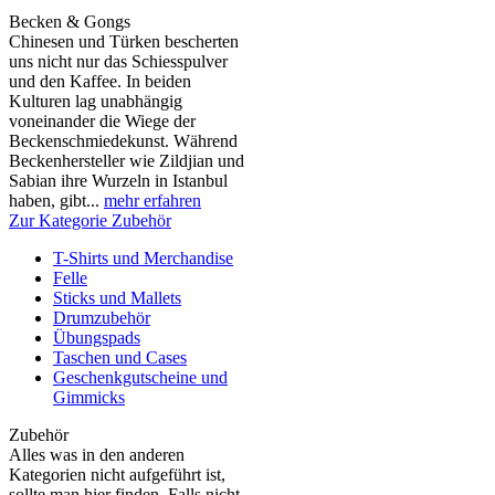
Becken & Gongs
Chinesen und Türken bescherten
uns nicht nur das Schiesspulver
und den Kaffee. In beiden
Kulturen lag unabhängig
voneinander die Wiege der
Beckenschmiedekunst. Während
Beckenhersteller wie Zildjian und
Sabian ihre Wurzeln in Istanbul
haben, gibt...
mehr erfahren
Zur Kategorie Zubehör
T-Shirts und Merchandise
Felle
Sticks und Mallets
Drumzubehör
Übungspads
Taschen und Cases
Geschenkgutscheine und
Gimmicks
Zubehör
Alles was in den anderen
Kategorien nicht aufgeführt ist,
sollte man hier finden. Falls nicht,