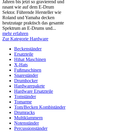
Jahren bis jetzt so gravierend und
rasant wie auf dem E-Drum
Sektor. Führende Hersteller wie
Roland und Yamaha decken
heutzutage praktisch das gesamte
Spektrum an E-Drums und...
mehr erfahren
Zur Kategorie Hardware
Beckenständer
Ersatzteile
Hihat Maschinen
X-Hats
Fußmaschinen
Snareständer
Drumhocker
Hardwarepakete
Hardware Ersatzteile
Tomständer
Tomarme
Tom/Becken Kombiständer
Drumracks
Multiklammern
Notenständer
Percussionständer