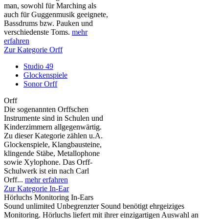
man, sowohl für Marching als
auch für Guggenmusik geeignete,
Bassdrums bzw. Pauken und
verschiedenste Toms.
mehr
erfahren
Zur Kategorie Orff
Studio 49
Glockenspiele
Sonor Orff
Orff
Die sogenannten Orffschen
Instrumente sind in Schulen und
Kinderzimmern allgegenwärtig.
Zu dieser Kategorie zählen u.A.
Glockenspiele, Klangbausteine,
klingende Stäbe, Metallophone
sowie Xylophone. Das Orff-
Schulwerk ist ein nach Carl
Orff...
mehr erfahren
Zur Kategorie In-Ear
Hörluchs Monitoring In-Ears
Sound unlimited Unbegrenzter Sound benötigt ehrgeiziges
Monitoring. Hörluchs liefert mit ihrer einzigartigen Auswahl an