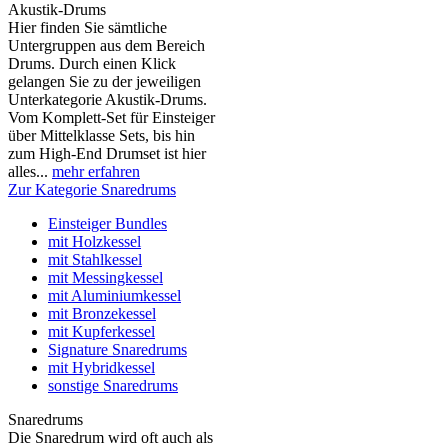
Akustik-Drums
Hier finden Sie sämtliche
Untergruppen aus dem Bereich
Drums. Durch einen Klick
gelangen Sie zu der jeweiligen
Unterkategorie Akustik-Drums.
Vom Komplett-Set für Einsteiger
über Mittelklasse Sets, bis hin
zum High-End Drumset ist hier
alles...
mehr erfahren
Zur Kategorie Snaredrums
Einsteiger Bundles
mit Holzkessel
mit Stahlkessel
mit Messingkessel
mit Aluminiumkessel
mit Bronzekessel
mit Kupferkessel
Signature Snaredrums
mit Hybridkessel
sonstige Snaredrums
Snaredrums
Die Snaredrum wird oft auch als