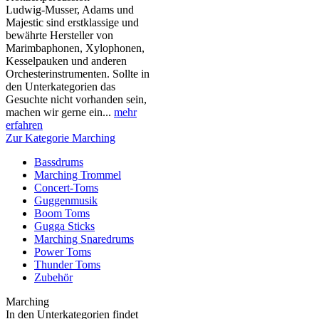
Ludwig-Musser, Adams und
Majestic sind erstklassige und
bewährte Hersteller von
Marimbaphonen, Xylophonen,
Kesselpauken und anderen
Orchesterinstrumenten. Sollte in
den Unterkategorien das
Gesuchte nicht vorhanden sein,
machen wir gerne ein...
mehr
erfahren
Zur Kategorie Marching
Bassdrums
Marching Trommel
Concert-Toms
Guggenmusik
Boom Toms
Gugga Sticks
Marching Snaredrums
Power Toms
Thunder Toms
Zubehör
Marching
In den Unterkategorien findet