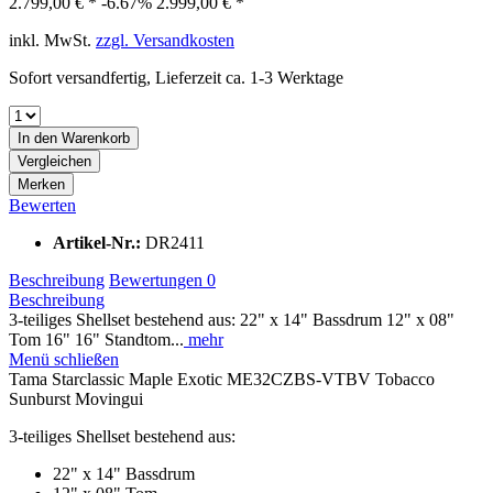
2.799,00 € *
-6.67%
2.999,00 € *
inkl. MwSt.
zzgl. Versandkosten
Sofort versandfertig, Lieferzeit ca. 1-3 Werktage
In den
Warenkorb
Vergleichen
Merken
Bewerten
Artikel-Nr.:
DR2411
Beschreibung
Bewertungen
0
Beschreibung
3-teiliges Shellset bestehend aus: 22" x 14" Bassdrum 12" x 08"
Tom 16" 16" Standtom...
mehr
Menü schließen
Tama Starclassic Maple Exotic ME32CZBS-VTBV Tobacco
Sunburst Movingui
3-teiliges Shellset bestehend aus:
22" x 14" Bassdrum