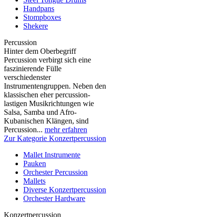
Handpans
Stompboxes
Shekere
Percussion
Hinter dem Oberbegriff
Percussion verbirgt sich eine
faszinierende Fülle
verschiedenster
Instrumentengruppen. Neben den
klassischen eher percussion-
lastigen Musikrichtungen wie
Salsa, Samba und Afro-
Kubanischen Klängen, sind
Percussion...
mehr erfahren
Zur Kategorie Konzertpercussion
Mallet Instrumente
Pauken
Orchester Percussion
Mallets
Diverse Konzertpercussion
Orchester Hardware
Konzertpercussion