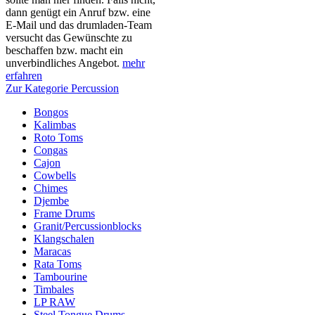
dann genügt ein Anruf bzw. eine
E-Mail und das drumladen-Team
versucht das Gewünschte zu
beschaffen bzw. macht ein
unverbindliches Angebot.
mehr
erfahren
Zur Kategorie Percussion
Bongos
Kalimbas
Roto Toms
Congas
Cajon
Cowbells
Chimes
Djembe
Frame Drums
Granit/Percussionblocks
Klangschalen
Maracas
Rata Toms
Tambourine
Timbales
LP RAW
Steel Tongue Drums