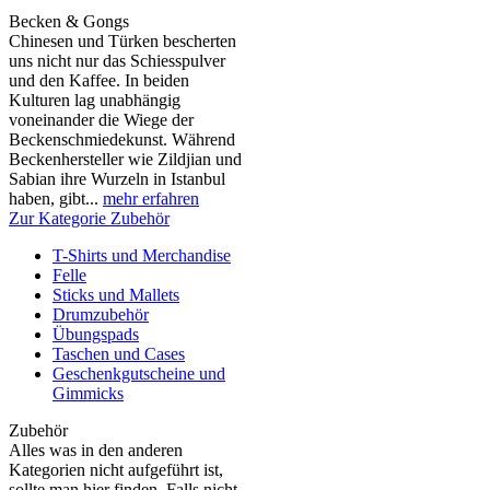
Becken & Gongs
Chinesen und Türken bescherten
uns nicht nur das Schiesspulver
und den Kaffee. In beiden
Kulturen lag unabhängig
voneinander die Wiege der
Beckenschmiedekunst. Während
Beckenhersteller wie Zildjian und
Sabian ihre Wurzeln in Istanbul
haben, gibt...
mehr erfahren
Zur Kategorie Zubehör
T-Shirts und Merchandise
Felle
Sticks und Mallets
Drumzubehör
Übungspads
Taschen und Cases
Geschenkgutscheine und
Gimmicks
Zubehör
Alles was in den anderen
Kategorien nicht aufgeführt ist,
sollte man hier finden. Falls nicht,