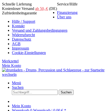
Schnelle Lieferung
Service/Hilfe
Kostenloser Versand
ab 50,-€
(DE)
Finanzierung
Zufriedenheitsgarantie
Über uns
Hilfe / Support
Kontakt
Versand und Zahlungsbedingungen
Widerrufsrecht
Datenschutz
AGB
Impressum
Cookie-Einstellungen
Merkzettel
Mein Konto
Menü
Suchen
Suchen
Mein Konto
Warenkorb
0
Warenkorb |
0,00 € *