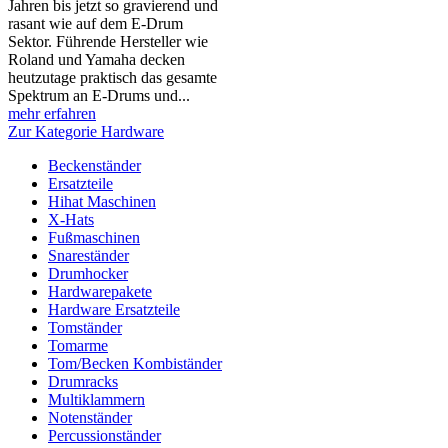
Jahren bis jetzt so gravierend und
rasant wie auf dem E-Drum
Sektor. Führende Hersteller wie
Roland und Yamaha decken
heutzutage praktisch das gesamte
Spektrum an E-Drums und...
mehr erfahren
Zur Kategorie Hardware
Beckenständer
Ersatzteile
Hihat Maschinen
X-Hats
Fußmaschinen
Snareständer
Drumhocker
Hardwarepakete
Hardware Ersatzteile
Tomständer
Tomarme
Tom/Becken Kombiständer
Drumracks
Multiklammern
Notenständer
Percussionständer