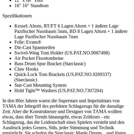
12" x 08" Tom
16" 16" Standtom
Spezifikationen
Kessel: Ahorn, RT/FT 6 Lagen Ahorn + 1 äußere Lage
Pazifischer Nussbaum 5mm, BD 8 Lagen Ahorn + 1 äußere
Lage Pazifischer Nussbaum 7mm
Felle: Evans®
Die-Cast Spannreifen
Swivel-Wing Tom Holder (US.PAT.NO.9087498)
Air Pocket Floortombeine
Bass Drum Spur Bracket (Starclassic)
Claw Hooks
Quick-Lock Tom Brackets (US.PAT.NO.9269337)
(Starclassic)
Star-Cast Mounting System
Hold Tight™ Washers (US.PAT.NO.7307204)
In den 80er Jahren waren die Superstars und Imperialstars von
TAMA der Inbegriff des perfekten Schlagzeugs für die damalige
Zeit. Aber die Konstrukteure und Designer von TAMA wollten
etwas, dass über Trends hinausgeht, etwas Zeitloses - ein
Schlagzeug, das die Leidenschaft eines Spielers versteht und den
Ausdruck jedes Genres, Stils, jeder Stimmung und Technik
ermöglicht. Sie schufen die Starclassic Maple Drums... und lösten