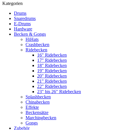
Kategorien
Drums
Snaredrums
E-Drums
Hardware
Becken & Gongs
HiHats
Crashbecken
Ridebecken
16" Ridebecken
17" Ridebecken
18" Ridebecken
19" Ridebecken
20" Ridebecken
21" Ridebecken
22" Ridebecken
23" bis 26" Ridebecken
Splashbecken
Chinabecken
Effekte
Beckensätze
Marchingbecken
Gongs
Zubehör