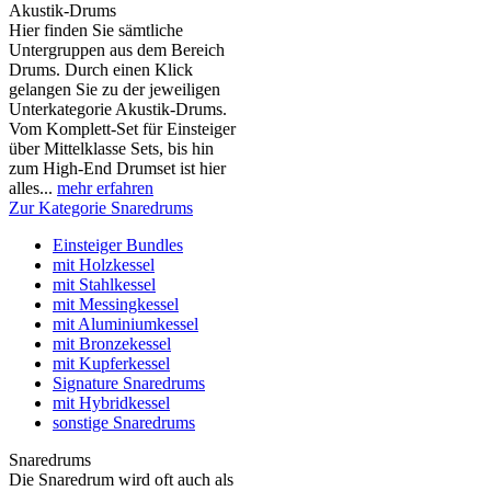
Akustik-Drums
Hier finden Sie sämtliche
Untergruppen aus dem Bereich
Drums. Durch einen Klick
gelangen Sie zu der jeweiligen
Unterkategorie Akustik-Drums.
Vom Komplett-Set für Einsteiger
über Mittelklasse Sets, bis hin
zum High-End Drumset ist hier
alles...
mehr erfahren
Zur Kategorie Snaredrums
Einsteiger Bundles
mit Holzkessel
mit Stahlkessel
mit Messingkessel
mit Aluminiumkessel
mit Bronzekessel
mit Kupferkessel
Signature Snaredrums
mit Hybridkessel
sonstige Snaredrums
Snaredrums
Die Snaredrum wird oft auch als