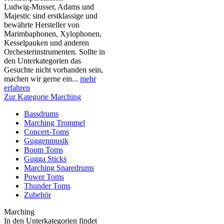
Ludwig-Musser, Adams und
Majestic sind erstklassige und
bewährte Hersteller von
Marimbaphonen, Xylophonen,
Kesselpauken und anderen
Orchesterinstrumenten. Sollte in
den Unterkategorien das
Gesuchte nicht vorhanden sein,
machen wir gerne ein...
mehr
erfahren
Zur Kategorie Marching
Bassdrums
Marching Trommel
Concert-Toms
Guggenmusik
Boom Toms
Gugga Sticks
Marching Snaredrums
Power Toms
Thunder Toms
Zubehör
Marching
In den Unterkategorien findet