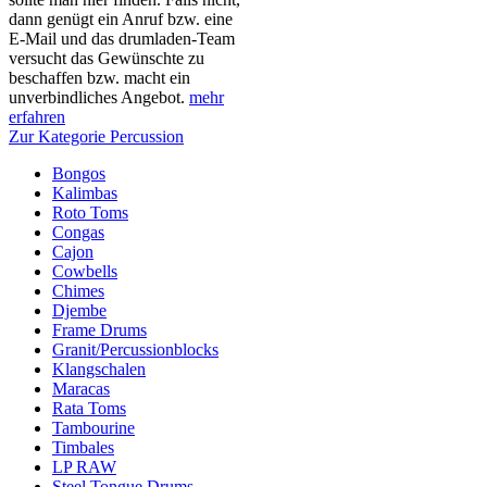
dann genügt ein Anruf bzw. eine
E-Mail und das drumladen-Team
versucht das Gewünschte zu
beschaffen bzw. macht ein
unverbindliches Angebot.
mehr
erfahren
Zur Kategorie Percussion
Bongos
Kalimbas
Roto Toms
Congas
Cajon
Cowbells
Chimes
Djembe
Frame Drums
Granit/Percussionblocks
Klangschalen
Maracas
Rata Toms
Tambourine
Timbales
LP RAW
Steel Tongue Drums