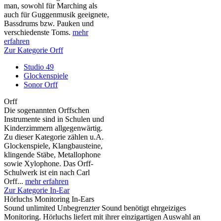
man, sowohl für Marching als
auch für Guggenmusik geeignete,
Bassdrums bzw. Pauken und
verschiedenste Toms.
mehr
erfahren
Zur Kategorie Orff
Studio 49
Glockenspiele
Sonor Orff
Orff
Die sogenannten Orffschen
Instrumente sind in Schulen und
Kinderzimmern allgegenwärtig.
Zu dieser Kategorie zählen u.A.
Glockenspiele, Klangbausteine,
klingende Stäbe, Metallophone
sowie Xylophone. Das Orff-
Schulwerk ist ein nach Carl
Orff...
mehr erfahren
Zur Kategorie In-Ear
Hörluchs Monitoring In-Ears
Sound unlimited Unbegrenzter Sound benötigt ehrgeiziges
Monitoring. Hörluchs liefert mit ihrer einzigartigen Auswahl an