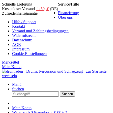
Schnelle Lieferung
Service/Hilfe
Kostenloser Versand
ab 50,-€
(DE)
Finanzierung
Zufriedenheitsgarantie
Über uns
Hilfe / Support
Kontakt
Versand und Zahlungsbedingungen
Widerrufsrecht
Datenschutz
AGB
Impressum
Cookie-Einstellungen
Merkzettel
Mein Konto
Menü
Suchen
Suchen
Mein Konto
Warenkorb
0
Warenkorb |
0,00 € *