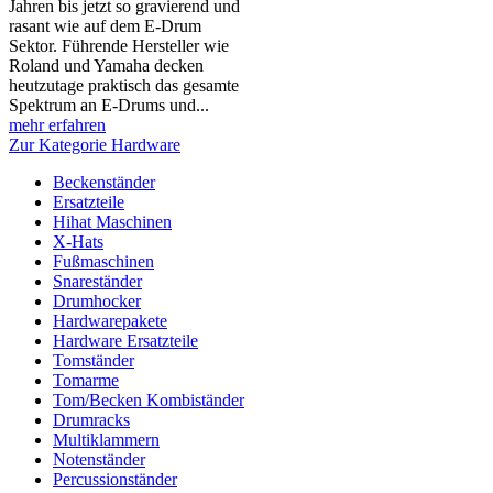
Jahren bis jetzt so gravierend und
rasant wie auf dem E-Drum
Sektor. Führende Hersteller wie
Roland und Yamaha decken
heutzutage praktisch das gesamte
Spektrum an E-Drums und...
mehr erfahren
Zur Kategorie Hardware
Beckenständer
Ersatzteile
Hihat Maschinen
X-Hats
Fußmaschinen
Snareständer
Drumhocker
Hardwarepakete
Hardware Ersatzteile
Tomständer
Tomarme
Tom/Becken Kombiständer
Drumracks
Multiklammern
Notenständer
Percussionständer