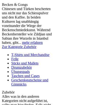
Becken & Gongs
Chinesen und Türken bescherten
uns nicht nur das Schiesspulver
und den Kaffee. In beiden
Kulturen lag unabhängig
voneinander die Wiege der
Beckenschmiedekunst. Während
Beckenhersteller wie Zildjian und
Sabian ihre Wurzeln in Istanbul
haben, gibt...
mehr erfahren
Zur Kategorie Zubehör
T-Shirts und Merchandise
Felle
Sticks und Mallets
Drumzubehör
Übungspads
Taschen und Cases
Geschenkgutscheine und
Gimmicks
Zubehör
Alles was in den anderen
Kategorien nicht aufgeführt ist,
sollte man hier finden. Falls nicht,