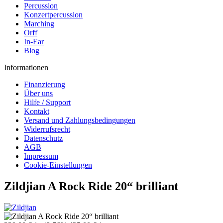
Percussion
Konzertpercussion
Marching
Orff
In-Ear
Blog
Informationen
Finanzierung
Über uns
Hilfe / Support
Kontakt
Versand und Zahlungsbedingungen
Widerrufsrecht
Datenschutz
AGB
Impressum
Cookie-Einstellungen
Zildjian A Rock Ride 20“ brilliant