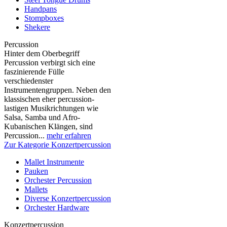
Handpans
Stompboxes
Shekere
Percussion
Hinter dem Oberbegriff
Percussion verbirgt sich eine
faszinierende Fülle
verschiedenster
Instrumentengruppen. Neben den
klassischen eher percussion-
lastigen Musikrichtungen wie
Salsa, Samba und Afro-
Kubanischen Klängen, sind
Percussion...
mehr erfahren
Zur Kategorie Konzertpercussion
Mallet Instrumente
Pauken
Orchester Percussion
Mallets
Diverse Konzertpercussion
Orchester Hardware
Konzertpercussion