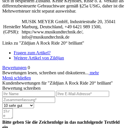
sich in bespieltem Zustand. Keine Keyholes, Risse o. ä. Verkauf als
differenzbesteuerte Gebrauchtware gemäß §25a UStG, daher ist die
Mehrwertsteuer nicht separat ausweisbar.
MUSIK MEYER GmbH, Industriestraße 20, 35041
Hersteller
Marburg, Deutschland, +49 6421 989 1500,
(GPSR):
https://www.musikundtechnik.de/,
info@musikundtechnik.de
Links zu "Zildjian A Rock Ride 20“ brilliant"
Fragen zum Artikel?
Weitere Artikel von Zildjian
Bewertungen
0
Bewertungen lesen, schreiben und diskutieren...
mehr
Menü schließen
Kundenbewertungen für "Zildjian A Rock Ride 20“ brilliant"
Bewertung schreiben
Bitte geben Sie die Zeichenfolge in das nachfolgende Textfeld
ein.