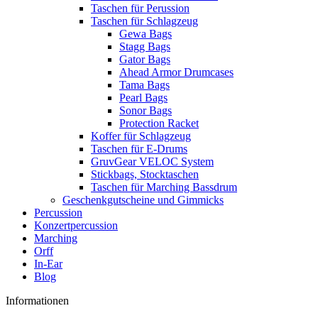
Taschen für Perussion
Taschen für Schlagzeug
Gewa Bags
Stagg Bags
Gator Bags
Ahead Armor Drumcases
Tama Bags
Pearl Bags
Sonor Bags
Protection Racket
Koffer für Schlagzeug
Taschen für E-Drums
GruvGear VELOC System
Stickbags, Stocktaschen
Taschen für Marching Bassdrum
Geschenkgutscheine und Gimmicks
Percussion
Konzertpercussion
Marching
Orff
In-Ear
Blog
Informationen