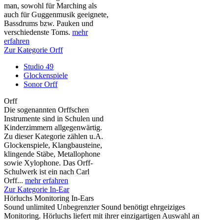
man, sowohl für Marching als
auch für Guggenmusik geeignete,
Bassdrums bzw. Pauken und
verschiedenste Toms.
mehr
erfahren
Zur Kategorie Orff
Studio 49
Glockenspiele
Sonor Orff
Orff
Die sogenannten Orffschen
Instrumente sind in Schulen und
Kinderzimmern allgegenwärtig.
Zu dieser Kategorie zählen u.A.
Glockenspiele, Klangbausteine,
klingende Stäbe, Metallophone
sowie Xylophone. Das Orff-
Schulwerk ist ein nach Carl
Orff...
mehr erfahren
Zur Kategorie In-Ear
Hörluchs Monitoring In-Ears
Sound unlimited Unbegrenzter Sound benötigt ehrgeiziges
Monitoring. Hörluchs liefert mit ihrer einzigartigen Auswahl an