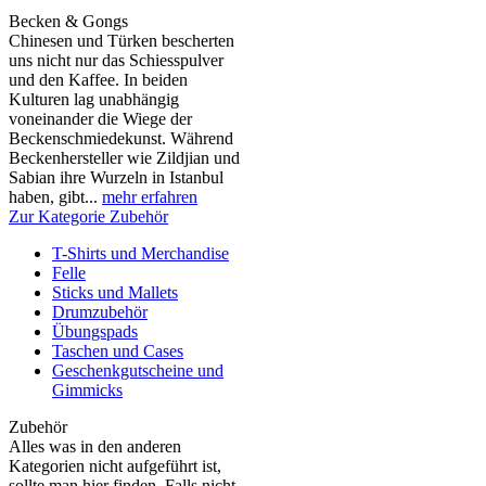
Becken & Gongs
Chinesen und Türken bescherten
uns nicht nur das Schiesspulver
und den Kaffee. In beiden
Kulturen lag unabhängig
voneinander die Wiege der
Beckenschmiedekunst. Während
Beckenhersteller wie Zildjian und
Sabian ihre Wurzeln in Istanbul
haben, gibt...
mehr erfahren
Zur Kategorie Zubehör
T-Shirts und Merchandise
Felle
Sticks und Mallets
Drumzubehör
Übungspads
Taschen und Cases
Geschenkgutscheine und
Gimmicks
Zubehör
Alles was in den anderen
Kategorien nicht aufgeführt ist,
sollte man hier finden. Falls nicht,