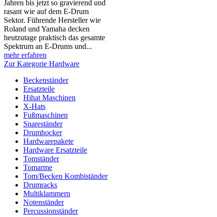
Jahren bis jetzt so gravierend und
rasant wie auf dem E-Drum
Sektor. Führende Hersteller wie
Roland und Yamaha decken
heutzutage praktisch das gesamte
Spektrum an E-Drums und...
mehr erfahren
Zur Kategorie Hardware
Beckenständer
Ersatzteile
Hihat Maschinen
X-Hats
Fußmaschinen
Snareständer
Drumhocker
Hardwarepakete
Hardware Ersatzteile
Tomständer
Tomarme
Tom/Becken Kombiständer
Drumracks
Multiklammern
Notenständer
Percussionständer