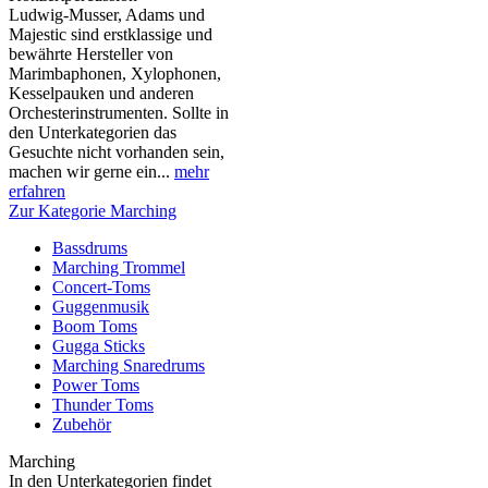
Ludwig-Musser, Adams und
Majestic sind erstklassige und
bewährte Hersteller von
Marimbaphonen, Xylophonen,
Kesselpauken und anderen
Orchesterinstrumenten. Sollte in
den Unterkategorien das
Gesuchte nicht vorhanden sein,
machen wir gerne ein...
mehr
erfahren
Zur Kategorie Marching
Bassdrums
Marching Trommel
Concert-Toms
Guggenmusik
Boom Toms
Gugga Sticks
Marching Snaredrums
Power Toms
Thunder Toms
Zubehör
Marching
In den Unterkategorien findet