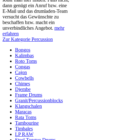
dann genügt ein Anruf bzw. eine
E-Mail und das drumladen-Team
versucht das Gewünschte zu
beschaffen bzw. macht ein
unverbindliches Angebot.
mehr
erfahren
Zur Kategorie Percussion
Bongos
Kalimbas
Roto Toms
Congas
Cajon
Cowbells
Chimes
Djembe
Frame Drums
Granit/Percussionblocks
Klangschalen
Maracas
Rata Toms
Tambourine
Timbales
LP RAW
Steel Tongue Drums