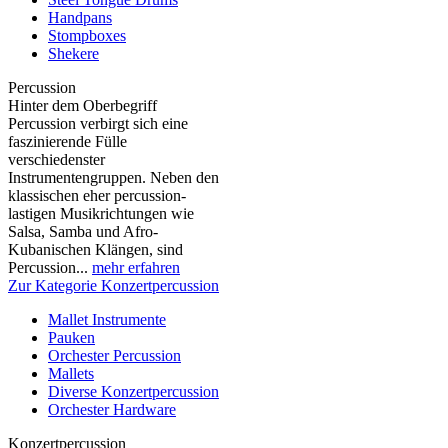
Handpans
Stompboxes
Shekere
Percussion
Hinter dem Oberbegriff
Percussion verbirgt sich eine
faszinierende Fülle
verschiedenster
Instrumentengruppen. Neben den
klassischen eher percussion-
lastigen Musikrichtungen wie
Salsa, Samba und Afro-
Kubanischen Klängen, sind
Percussion...
mehr erfahren
Zur Kategorie Konzertpercussion
Mallet Instrumente
Pauken
Orchester Percussion
Mallets
Diverse Konzertpercussion
Orchester Hardware
Konzertpercussion