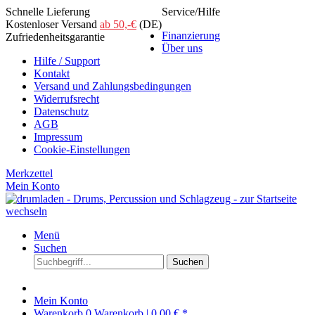
Schnelle Lieferung
Service/Hilfe
Kostenloser Versand
ab 50,-€
(DE)
Finanzierung
Zufriedenheitsgarantie
Über uns
Hilfe / Support
Kontakt
Versand und Zahlungsbedingungen
Widerrufsrecht
Datenschutz
AGB
Impressum
Cookie-Einstellungen
Merkzettel
Mein Konto
Menü
Suchen
Suchen
Mein Konto
Warenkorb
0
Warenkorb |
0,00 € *