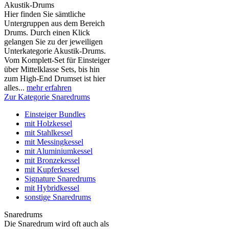
Akustik-Drums
Hier finden Sie sämtliche
Untergruppen aus dem Bereich
Drums. Durch einen Klick
gelangen Sie zu der jeweiligen
Unterkategorie Akustik-Drums.
Vom Komplett-Set für Einsteiger
über Mittelklasse Sets, bis hin
zum High-End Drumset ist hier
alles...
mehr erfahren
Zur Kategorie Snaredrums
Einsteiger Bundles
mit Holzkessel
mit Stahlkessel
mit Messingkessel
mit Aluminiumkessel
mit Bronzekessel
mit Kupferkessel
Signature Snaredrums
mit Hybridkessel
sonstige Snaredrums
Snaredrums
Die Snaredrum wird oft auch als