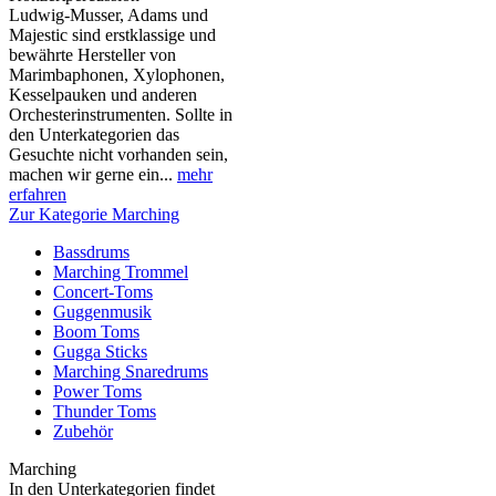
Ludwig-Musser, Adams und
Majestic sind erstklassige und
bewährte Hersteller von
Marimbaphonen, Xylophonen,
Kesselpauken und anderen
Orchesterinstrumenten. Sollte in
den Unterkategorien das
Gesuchte nicht vorhanden sein,
machen wir gerne ein...
mehr
erfahren
Zur Kategorie Marching
Bassdrums
Marching Trommel
Concert-Toms
Guggenmusik
Boom Toms
Gugga Sticks
Marching Snaredrums
Power Toms
Thunder Toms
Zubehör
Marching
In den Unterkategorien findet