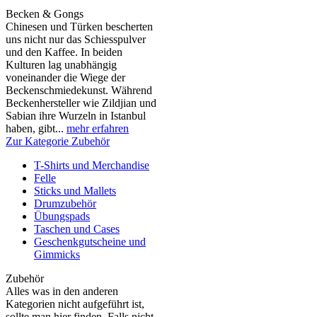
Becken & Gongs
Chinesen und Türken bescherten
uns nicht nur das Schiesspulver
und den Kaffee. In beiden
Kulturen lag unabhängig
voneinander die Wiege der
Beckenschmiedekunst. Während
Beckenhersteller wie Zildjian und
Sabian ihre Wurzeln in Istanbul
haben, gibt...
mehr erfahren
Zur Kategorie Zubehör
T-Shirts und Merchandise
Felle
Sticks und Mallets
Drumzubehör
Übungspads
Taschen und Cases
Geschenkgutscheine und
Gimmicks
Zubehör
Alles was in den anderen
Kategorien nicht aufgeführt ist,
sollte man hier finden. Falls nicht,