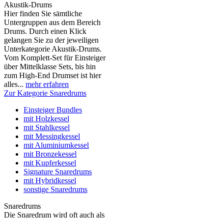
Akustik-Drums
Hier finden Sie sämtliche
Untergruppen aus dem Bereich
Drums. Durch einen Klick
gelangen Sie zu der jeweiligen
Unterkategorie Akustik-Drums.
Vom Komplett-Set für Einsteiger
über Mittelklasse Sets, bis hin
zum High-End Drumset ist hier
alles...
mehr erfahren
Zur Kategorie Snaredrums
Einsteiger Bundles
mit Holzkessel
mit Stahlkessel
mit Messingkessel
mit Aluminiumkessel
mit Bronzekessel
mit Kupferkessel
Signature Snaredrums
mit Hybridkessel
sonstige Snaredrums
Snaredrums
Die Snaredrum wird oft auch als