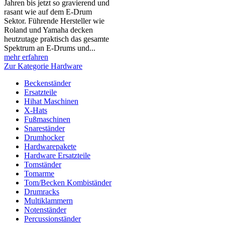
Jahren bis jetzt so gravierend und
rasant wie auf dem E-Drum
Sektor. Führende Hersteller wie
Roland und Yamaha decken
heutzutage praktisch das gesamte
Spektrum an E-Drums und...
mehr erfahren
Zur Kategorie Hardware
Beckenständer
Ersatzteile
Hihat Maschinen
X-Hats
Fußmaschinen
Snareständer
Drumhocker
Hardwarepakete
Hardware Ersatzteile
Tomständer
Tomarme
Tom/Becken Kombiständer
Drumracks
Multiklammern
Notenständer
Percussionständer