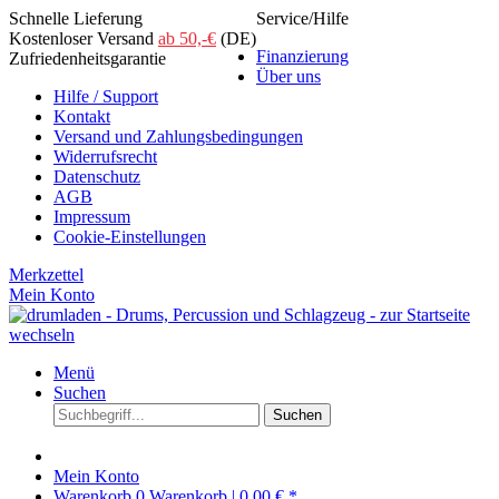
Schnelle Lieferung
Service/Hilfe
Kostenloser Versand
ab 50,-€
(DE)
Finanzierung
Zufriedenheitsgarantie
Über uns
Hilfe / Support
Kontakt
Versand und Zahlungsbedingungen
Widerrufsrecht
Datenschutz
AGB
Impressum
Cookie-Einstellungen
Merkzettel
Mein Konto
Menü
Suchen
Suchen
Mein Konto
Warenkorb
0
Warenkorb |
0,00 € *