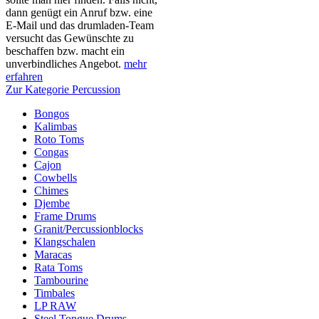
dann genügt ein Anruf bzw. eine
E-Mail und das drumladen-Team
versucht das Gewünschte zu
beschaffen bzw. macht ein
unverbindliches Angebot.
mehr
erfahren
Zur Kategorie Percussion
Bongos
Kalimbas
Roto Toms
Congas
Cajon
Cowbells
Chimes
Djembe
Frame Drums
Granit/Percussionblocks
Klangschalen
Maracas
Rata Toms
Tambourine
Timbales
LP RAW
Steel Tongue Drums