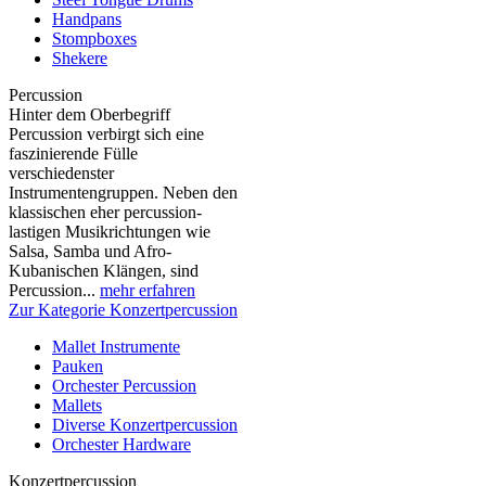
Handpans
Stompboxes
Shekere
Percussion
Hinter dem Oberbegriff
Percussion verbirgt sich eine
faszinierende Fülle
verschiedenster
Instrumentengruppen. Neben den
klassischen eher percussion-
lastigen Musikrichtungen wie
Salsa, Samba und Afro-
Kubanischen Klängen, sind
Percussion...
mehr erfahren
Zur Kategorie Konzertpercussion
Mallet Instrumente
Pauken
Orchester Percussion
Mallets
Diverse Konzertpercussion
Orchester Hardware
Konzertpercussion