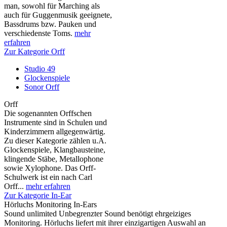
man, sowohl für Marching als
auch für Guggenmusik geeignete,
Bassdrums bzw. Pauken und
verschiedenste Toms.
mehr
erfahren
Zur Kategorie Orff
Studio 49
Glockenspiele
Sonor Orff
Orff
Die sogenannten Orffschen
Instrumente sind in Schulen und
Kinderzimmern allgegenwärtig.
Zu dieser Kategorie zählen u.A.
Glockenspiele, Klangbausteine,
klingende Stäbe, Metallophone
sowie Xylophone. Das Orff-
Schulwerk ist ein nach Carl
Orff...
mehr erfahren
Zur Kategorie In-Ear
Hörluchs Monitoring In-Ears
Sound unlimited Unbegrenzter Sound benötigt ehrgeiziges
Monitoring. Hörluchs liefert mit ihrer einzigartigen Auswahl an