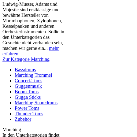
Ludwig-Musser, Adams und
Majestic sind erstklassige und
bewährte Hersteller von
Marimbaphonen, Xylophonen,
Kesselpauken und anderen
Orchesterinstrumenten. Sollte in
den Unterkategorien das
Gesuchte nicht vorhanden sein,
machen wir gerne ein...
mehr
erfahren
Zur Kategorie Marching
Bassdrums
Marching Trommel
Concert-Toms
Guggenmusik
Boom Toms
Gugga Sticks
Marching Snaredrums
Power Toms
Thunder Toms
Zubehör
Marching
In den Unterkategorien findet