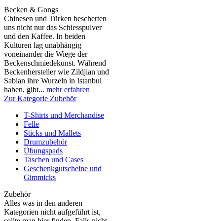
Becken & Gongs
Chinesen und Türken bescherten
uns nicht nur das Schiesspulver
und den Kaffee. In beiden
Kulturen lag unabhängig
voneinander die Wiege der
Beckenschmiedekunst. Während
Beckenhersteller wie Zildjian und
Sabian ihre Wurzeln in Istanbul
haben, gibt...
mehr erfahren
Zur Kategorie Zubehör
T-Shirts und Merchandise
Felle
Sticks und Mallets
Drumzubehör
Übungspads
Taschen und Cases
Geschenkgutscheine und
Gimmicks
Zubehör
Alles was in den anderen
Kategorien nicht aufgeführt ist,
sollte man hier finden. Falls nicht,