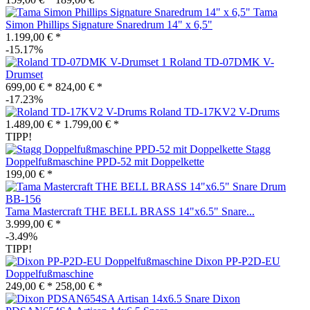
Tama
Simon Phillips Signature Snaredrum 14" x 6,5"
1.199,00 € *
-15.17%
Roland TD-07DMK V-
Drumset
699,00 € *
824,00 € *
-17.23%
Roland TD-17KV2 V-Drums
1.489,00 € *
1.799,00 € *
TIPP!
Stagg
Doppelfußmaschine PPD-52 mit Doppelkette
199,00 € *
Tama Mastercraft THE BELL BRASS 14"x6.5" Snare...
3.999,00 € *
-3.49%
TIPP!
Dixon PP-P2D-EU
Doppelfußmaschine
249,00 € *
258,00 € *
Dixon