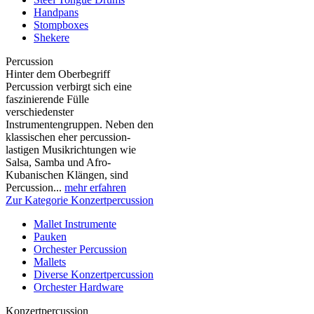
Handpans
Stompboxes
Shekere
Percussion
Hinter dem Oberbegriff
Percussion verbirgt sich eine
faszinierende Fülle
verschiedenster
Instrumentengruppen. Neben den
klassischen eher percussion-
lastigen Musikrichtungen wie
Salsa, Samba und Afro-
Kubanischen Klängen, sind
Percussion...
mehr erfahren
Zur Kategorie Konzertpercussion
Mallet Instrumente
Pauken
Orchester Percussion
Mallets
Diverse Konzertpercussion
Orchester Hardware
Konzertpercussion