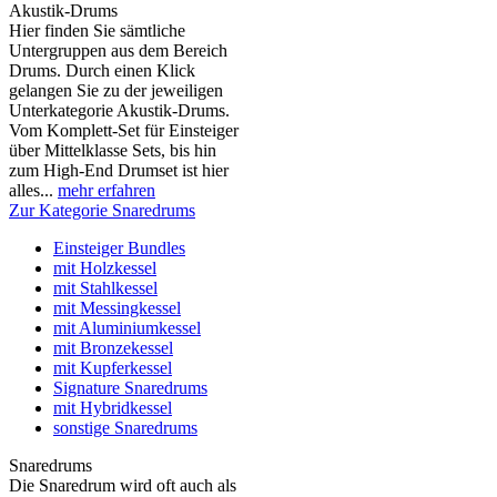
Akustik-Drums
Hier finden Sie sämtliche
Untergruppen aus dem Bereich
Drums. Durch einen Klick
gelangen Sie zu der jeweiligen
Unterkategorie Akustik-Drums.
Vom Komplett-Set für Einsteiger
über Mittelklasse Sets, bis hin
zum High-End Drumset ist hier
alles...
mehr erfahren
Zur Kategorie Snaredrums
Einsteiger Bundles
mit Holzkessel
mit Stahlkessel
mit Messingkessel
mit Aluminiumkessel
mit Bronzekessel
mit Kupferkessel
Signature Snaredrums
mit Hybridkessel
sonstige Snaredrums
Snaredrums
Die Snaredrum wird oft auch als