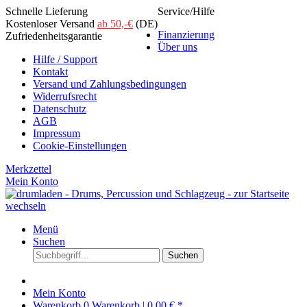
Schnelle Lieferung
Service/Hilfe
Kostenloser Versand
ab 50,-€
(DE)
Finanzierung
Zufriedenheitsgarantie
Über uns
Hilfe / Support
Kontakt
Versand und Zahlungsbedingungen
Widerrufsrecht
Datenschutz
AGB
Impressum
Cookie-Einstellungen
Merkzettel
Mein Konto
Menü
Suchen
Suchen
Mein Konto
Warenkorb
0
Warenkorb |
0,00 € *