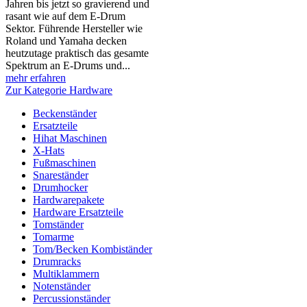
Jahren bis jetzt so gravierend und
rasant wie auf dem E-Drum
Sektor. Führende Hersteller wie
Roland und Yamaha decken
heutzutage praktisch das gesamte
Spektrum an E-Drums und...
mehr erfahren
Zur Kategorie Hardware
Beckenständer
Ersatzteile
Hihat Maschinen
X-Hats
Fußmaschinen
Snareständer
Drumhocker
Hardwarepakete
Hardware Ersatzteile
Tomständer
Tomarme
Tom/Becken Kombiständer
Drumracks
Multiklammern
Notenständer
Percussionständer