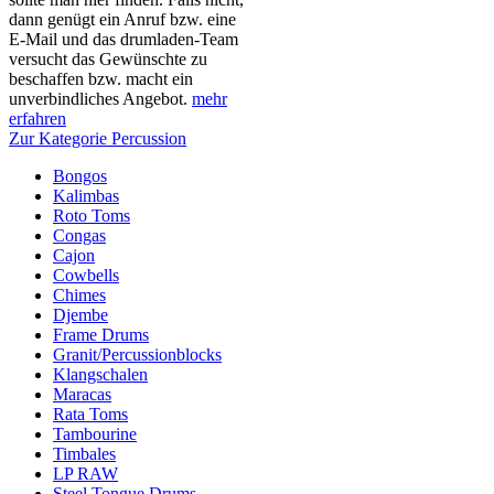
dann genügt ein Anruf bzw. eine
E-Mail und das drumladen-Team
versucht das Gewünschte zu
beschaffen bzw. macht ein
unverbindliches Angebot.
mehr
erfahren
Zur Kategorie Percussion
Bongos
Kalimbas
Roto Toms
Congas
Cajon
Cowbells
Chimes
Djembe
Frame Drums
Granit/Percussionblocks
Klangschalen
Maracas
Rata Toms
Tambourine
Timbales
LP RAW
Steel Tongue Drums