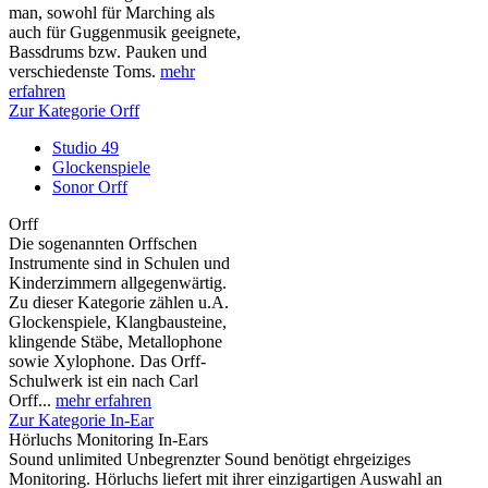
man, sowohl für Marching als
auch für Guggenmusik geeignete,
Bassdrums bzw. Pauken und
verschiedenste Toms.
mehr
erfahren
Zur Kategorie Orff
Studio 49
Glockenspiele
Sonor Orff
Orff
Die sogenannten Orffschen
Instrumente sind in Schulen und
Kinderzimmern allgegenwärtig.
Zu dieser Kategorie zählen u.A.
Glockenspiele, Klangbausteine,
klingende Stäbe, Metallophone
sowie Xylophone. Das Orff-
Schulwerk ist ein nach Carl
Orff...
mehr erfahren
Zur Kategorie In-Ear
Hörluchs Monitoring In-Ears
Sound unlimited Unbegrenzter Sound benötigt ehrgeiziges
Monitoring. Hörluchs liefert mit ihrer einzigartigen Auswahl an