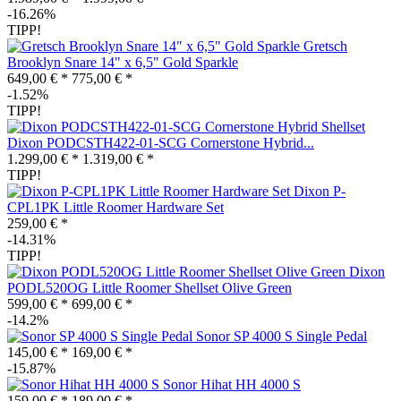
-16.26%
TIPP!
Gretsch
Brooklyn Snare 14" x 6,5" Gold Sparkle
649,00 € *
775,00 € *
-1.52%
TIPP!
Dixon PODCSTH422-01-SCG Cornerstone Hybrid...
1.299,00 € *
1.319,00 € *
TIPP!
Dixon P-
CPL1PK Little Roomer Hardware Set
259,00 € *
-14.31%
TIPP!
Dixon
PODL520OG Little Roomer Shellset Olive Green
599,00 € *
699,00 € *
-14.2%
Sonor SP 4000 S Single Pedal
145,00 € *
169,00 € *
-15.87%
Sonor Hihat HH 4000 S
159,00 € *
189,00 € *