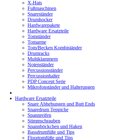
X-Hats
Fußmaschinen
Snareständer
Drumhocker
Hardwarepakete
Hardware Ersatzteile
Tomständer
Tomarme
Tom/Becken Kombiständer
Drumracks
Multiklammern
Notenständer
Percussionständer
Percussionhalter
PDP Concept Serie
Mikrofonständer und Halterungen
Hardware Ersatzteile
Snare Abhebungen und Butt Ends
Snaredrum Teppiche
Spannreifen
Stimmschrauben
Spannböckchen und Haken
Bassdrumfüße und Tips
Floortomfüße und Tips