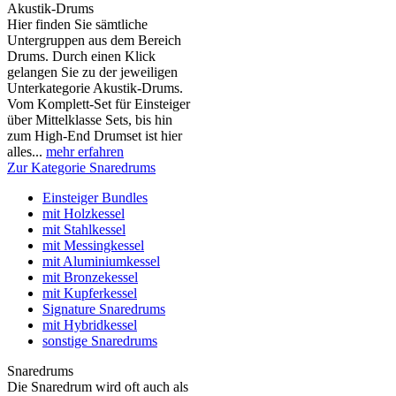
Akustik-Drums
Hier finden Sie sämtliche
Untergruppen aus dem Bereich
Drums. Durch einen Klick
gelangen Sie zu der jeweiligen
Unterkategorie Akustik-Drums.
Vom Komplett-Set für Einsteiger
über Mittelklasse Sets, bis hin
zum High-End Drumset ist hier
alles...
mehr erfahren
Zur Kategorie Snaredrums
Einsteiger Bundles
mit Holzkessel
mit Stahlkessel
mit Messingkessel
mit Aluminiumkessel
mit Bronzekessel
mit Kupferkessel
Signature Snaredrums
mit Hybridkessel
sonstige Snaredrums
Snaredrums
Die Snaredrum wird oft auch als