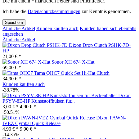
Die mit einem * markierten Felder sind Pflichtfelder.
Ich habe die
Datenschutzbestimmungen
zur Kenntnis genommen.
Speichern
Ähnliche Artikel
Kunden kauften auch
Kunden haben sich ebenfalls
angesehen
Ähnliche Artikel
Dixon Drop Clutch PSHK-7D-
HP
21,00 € *
Sonor XH 674 X-Hat
69,00 € *
Tama QHC7 Quick Set Hi-Hat Clutch
34,90 € *
Kunden kauften auch
-38.78%
Dixon
PSYV-8E-HP Kunststoffhülsen für...
3,00 € *
4,90 € *
-50.51%
Dixon PAWN-
IVEZ Cymbal Quick Release
4,90 € *
9,90 € *
-14.35%