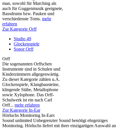
man, sowohl für Marching als
auch für Guggenmusik geeignete,
Bassdrums bzw. Pauken und
verschiedenste Toms.
mehr
erfahren
Zur Kategorie Orff
Studio 49
Glockenspiele
Sonor Orff
Orff
Die sogenannten Orffschen
Instrumente sind in Schulen und
Kinderzimmern allgegenwärtig.
Zu dieser Kategorie zählen u.A.
Glockenspiele, Klangbausteine,
klingende Stäbe, Metallophone
sowie Xylophone. Das Orff-
Schulwerk ist ein nach Carl
Orff...
mehr erfahren
Zur Kategorie In-Ear
Hörluchs Monitoring In-Ears
Sound unlimited Unbegrenzter Sound benötigt ehrgeiziges
Monitoring. Hörluchs liefert mit ihrer einzigartigen Auswahl an