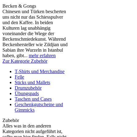
Becken & Gongs
Chinesen und Türken bescherten
uns nicht nur das Schiesspulver
und den Kaffee. In beiden
Kulturen lag unabhängig
voneinander die Wiege der
Beckenschmiedekunst. Während
Beckenhersteller wie Zildjian und
Sabian ihre Wurzeln in Istanbul
haben, gibt...
mehr erfahren
Zur Kategorie Zubehör
T-Shirts und Merchandise
Felle
Sticks und Mallets
Drumzubehör
Übungspads
Taschen und Cases
Geschenkgutscheine und
Gimmicks
Zubehör
Alles was in den anderen
Kategorien nicht aufgeführt ist,
sollte man hier finden. Falls nicht,