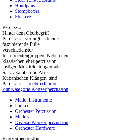
Handpans
Stompboxes
Shekere
Percussion
Hinter dem Oberbegriff
Percussion verbirgt sich eine
faszinierende Fülle
verschiedenster
Instrumentengruppen. Neben den
klassischen eher percussion-
lastigen Musikrichtungen wie
Salsa, Samba und Afro-
Kubanischen Klängen, sind
Percussion...
mehr erfahren
Zur Kategorie Konzertpercussion
Mallet Instrumente
Pauken
Orchester Percussion
Mallets
Diverse Konzertpercussion
Orchester Hardware
Konzertpercussion