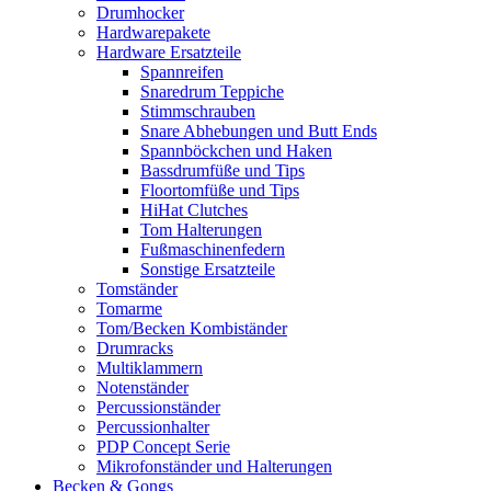
Drumhocker
Hardwarepakete
Hardware Ersatzteile
Spannreifen
Snaredrum Teppiche
Stimmschrauben
Snare Abhebungen und Butt Ends
Spannböckchen und Haken
Bassdrumfüße und Tips
Floortomfüße und Tips
HiHat Clutches
Tom Halterungen
Fußmaschinenfedern
Sonstige Ersatzteile
Tomständer
Tomarme
Tom/Becken Kombiständer
Drumracks
Multiklammern
Notenständer
Percussionständer
Percussionhalter
PDP Concept Serie
Mikrofonständer und Halterungen
Becken & Gongs