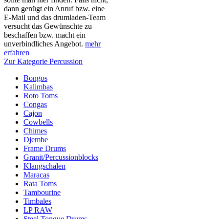
dann genügt ein Anruf bzw. eine
E-Mail und das drumladen-Team
versucht das Gewünschte zu
beschaffen bzw. macht ein
unverbindliches Angebot.
mehr
erfahren
Zur Kategorie Percussion
Bongos
Kalimbas
Roto Toms
Congas
Cajon
Cowbells
Chimes
Djembe
Frame Drums
Granit/Percussionblocks
Klangschalen
Maracas
Rata Toms
Tambourine
Timbales
LP RAW
Steel Tongue Drums