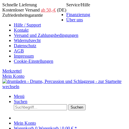
Schnelle Lieferung
Service/Hilfe
Kostenloser Versand
ab 50,-€
(DE)
Finanzierung
Zufriedenheitsgarantie
Über uns
Hilfe / Support
Kontakt
Versand und Zahlungsbedingungen
Widerrufsrecht
Datenschutz
AGB
Impressum
Cookie-Einstellungen
Merkzettel
Mein Konto
Menü
Suchen
Suchen
Mein Konto
Warenkorb
0
Warenkorb |
0,00 € *