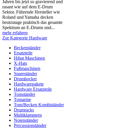
Jahren bis jetzt so gravierend und
rasant wie auf dem E-Drum
Sektor. Führende Hersteller wie
Roland und Yamaha decken
heutzutage praktisch das gesamte
Spektrum an E-Drums und...
mehr erfahren
Zur Kategorie Hardware
Beckenständer
Ersatzteile
Hihat Maschinen
X-Hats
Fußmaschinen
Snareständer
Drumhocker
Hardwarepakete
Hardware Ersatzteile
Tomständer
Tomarme
Tom/Becken Kombiständer
Drumracks
Multiklammern
Notenständer
Percussionständer