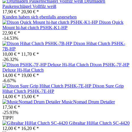
Drumladen
Paukenschlägel Vollfilz weiß
17,90 € *
20,90 € *
Kunden haben sich ebenfalls angesehen
Dixon Quick
Mount hi-hat clutch PSHK-K1-HP
22,90 € *
-14.53%
Dixon Hihat Clutch PSHK-
7B-HP
10,00 € *
11,70 € *
-26.32%
Dixon PSHK-7F-HP
Deluxe Hi-Hat Clutch
14,00 € *
19,00 € *
-6.67%
Dixon Sure Grip
Hihat Clutch PSHK-7E-HP
14,00 € *
15,00 € *
MusicNomad Drum Detailer
17,50 € *
-25.93%
TIPP!
Gibraltar HiHat Clutch SC-4420
12,00 € *
16,20 € *