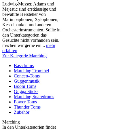
Ludwig-Musser, Adams und
Majestic sind erstklassige und
bewährte Hersteller von
Marimbaphonen, Xylophonen,
Kesselpauken und anderen
Orchesterinstrumenten. Sollte in
den Unterkategorien das
Gesuchte nicht vorhanden sein,
machen wir gerne ein...
mehr
erfahren
Zur Kategorie Marching
Bassdrums
Marching Trommel
Concert-Toms
Guggenmusik
Boom Toms
Gugga Sticks
Marching Snaredrums
Power Toms
Thunder Toms
Zubehör
Marching
In den Unterkategorien findet