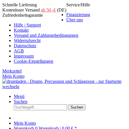
Schnelle Lieferung
Service/Hilfe
Kostenloser Versand
ab 50,-€
(DE)
Finanzierung
Zufriedenheitsgarantie
Über uns
Hilfe / Support
Kontakt
Versand und Zahlungsbedingungen
Widerrufsrecht
Datenschutz
AGB
Impressum
Cookie-Einstellungen
Merkzettel
Mein Konto
Menü
Suchen
Suchen
Mein Konto
Warenkorb
0
Warenkorb |
0,00 € *