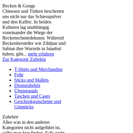
Becken & Gongs
Chinesen und Türken bescherten
uns nicht nur das Schiesspulver
und den Kaffee. In beiden
Kulturen lag unabhängig
voneinander die Wiege der
Beckenschmiedekunst. Während
Beckenhersteller wie Zildjian und
Sabian ihre Wurzeln in Istanbul
haben, gibt...
mehr erfahren
Zur Kategorie Zubehör
T-Shirts und Merchandise
Felle
Sticks und Mallets
Drumzubehör
Übungspads
Taschen und Cases
Geschenkgutscheine und
Gimmicks
Zubehör
Alles was in den anderen
Kategorien nicht aufgeführt ist,
sollte man hier finden. Falls nicht,