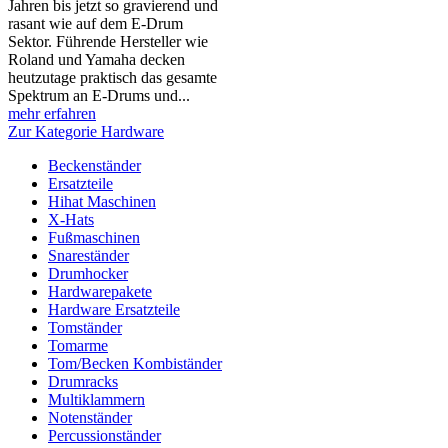
Jahren bis jetzt so gravierend und
rasant wie auf dem E-Drum
Sektor. Führende Hersteller wie
Roland und Yamaha decken
heutzutage praktisch das gesamte
Spektrum an E-Drums und...
mehr erfahren
Zur Kategorie Hardware
Beckenständer
Ersatzteile
Hihat Maschinen
X-Hats
Fußmaschinen
Snareständer
Drumhocker
Hardwarepakete
Hardware Ersatzteile
Tomständer
Tomarme
Tom/Becken Kombiständer
Drumracks
Multiklammern
Notenständer
Percussionständer