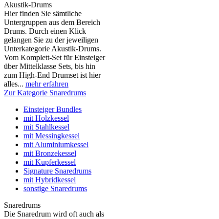
Akustik-Drums
Hier finden Sie sämtliche
Untergruppen aus dem Bereich
Drums. Durch einen Klick
gelangen Sie zu der jeweiligen
Unterkategorie Akustik-Drums.
Vom Komplett-Set für Einsteiger
über Mittelklasse Sets, bis hin
zum High-End Drumset ist hier
alles...
mehr erfahren
Zur Kategorie Snaredrums
Einsteiger Bundles
mit Holzkessel
mit Stahlkessel
mit Messingkessel
mit Aluminiumkessel
mit Bronzekessel
mit Kupferkessel
Signature Snaredrums
mit Hybridkessel
sonstige Snaredrums
Snaredrums
Die Snaredrum wird oft auch als