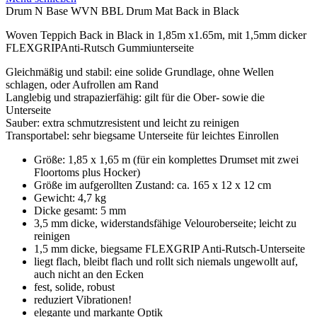
Drum N Base WVN BBL Drum Mat Back in Black
Woven Teppich Back in Black in 1,85m x1.65m, mit 1,5mm dicker
FLEXGRIPAnti-Rutsch Gummiunterseite
Gleichmäßig und stabil: eine solide Grundlage, ohne Wellen
schlagen, oder Aufrollen am Rand
Langlebig und strapazierfähig: gilt für die Ober- sowie die
Unterseite
Sauber: extra schmutzresistent und leicht zu reinigen
Transportabel: sehr biegsame Unterseite für leichtes Einrollen
Größe: 1,85 x 1,65 m (für ein komplettes Drumset mit zwei
Floortoms plus Hocker)
Größe im aufgerollten Zustand: ca. 165 x 12 x 12 cm
Gewicht: 4,7 kg
Dicke gesamt: 5 mm
3,5 mm dicke, widerstandsfähige Velouroberseite; leicht zu
reinigen
1,5 mm dicke, biegsame FLEXGRIP Anti-Rutsch-Unterseite
liegt flach, bleibt flach und rollt sich niemals ungewollt auf,
auch nicht an den Ecken
fest, solide, robust
reduziert Vibrationen!
elegante und markante Optik