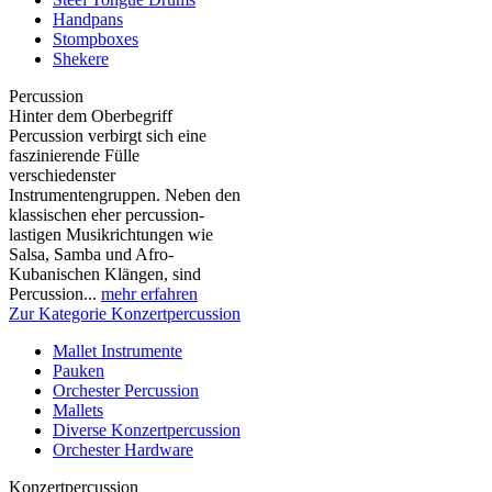
Handpans
Stompboxes
Shekere
Percussion
Hinter dem Oberbegriff
Percussion verbirgt sich eine
faszinierende Fülle
verschiedenster
Instrumentengruppen. Neben den
klassischen eher percussion-
lastigen Musikrichtungen wie
Salsa, Samba und Afro-
Kubanischen Klängen, sind
Percussion...
mehr erfahren
Zur Kategorie Konzertpercussion
Mallet Instrumente
Pauken
Orchester Percussion
Mallets
Diverse Konzertpercussion
Orchester Hardware
Konzertpercussion