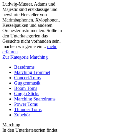
Ludwig-Musser, Adams und
Majestic sind erstklassige und
bewährte Hersteller von
Marimbaphonen, Xylophonen,
Kesselpauken und anderen
Orchesterinstrumenten. Sollte in
den Unterkategorien das
Gesuchte nicht vorhanden sein,
machen wir gerne ein...
mehr
erfahren
Zur Kategorie Marching
Bassdrums
Marching Trommel
Concert-Toms
Guggenmusik
Boom Toms
Gugga Sticks
Marching Snaredrums
Power Toms
Thunder Toms
Zubehör
Marching
In den Unterkategorien findet