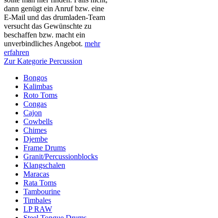
dann genügt ein Anruf bzw. eine
E-Mail und das drumladen-Team
versucht das Gewünschte zu
beschaffen bzw. macht ein
unverbindliches Angebot.
mehr
erfahren
Zur Kategorie Percussion
Bongos
Kalimbas
Roto Toms
Congas
Cajon
Cowbells
Chimes
Djembe
Frame Drums
Granit/Percussionblocks
Klangschalen
Maracas
Rata Toms
Tambourine
Timbales
LP RAW
Steel Tongue Drums