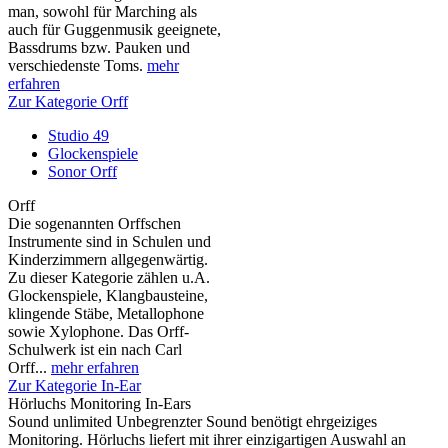
man, sowohl für Marching als
auch für Guggenmusik geeignete,
Bassdrums bzw. Pauken und
verschiedenste Toms.
mehr
erfahren
Zur Kategorie Orff
Studio 49
Glockenspiele
Sonor Orff
Orff
Die sogenannten Orffschen
Instrumente sind in Schulen und
Kinderzimmern allgegenwärtig.
Zu dieser Kategorie zählen u.A.
Glockenspiele, Klangbausteine,
klingende Stäbe, Metallophone
sowie Xylophone. Das Orff-
Schulwerk ist ein nach Carl
Orff...
mehr erfahren
Zur Kategorie In-Ear
Hörluchs Monitoring In-Ears
Sound unlimited Unbegrenzter Sound benötigt ehrgeiziges
Monitoring. Hörluchs liefert mit ihrer einzigartigen Auswahl an