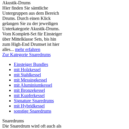
Akustik-Drums
Hier finden Sie sämtliche
Untergruppen aus dem Bereich
Drums. Durch einen Klick
gelangen Sie zu der jeweiligen
Unterkategorie Akustik-Drums.
Vom Komplett-Set für Einsteiger
über Mittelklasse Sets, bis hin
zum High-End Drumset ist hier
alles...
mehr erfahren
Zur Kategorie Snaredrums
Einsteiger Bundles
mit Holzkessel
mit Stahlkessel
mit Messingkessel
mit Aluminiumkessel
mit Bronzekessel
mit Kupferkessel
Signature Snaredrums
mit Hybridkessel
sonstige Snaredrums
Snaredrums
Die Snaredrum wird oft auch als