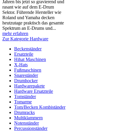
Jahren bis jetzt so gravierend und
rasant wie auf dem E-Drum
Sektor. Führende Hersteller wie
Roland und Yamaha decken
heutzutage praktisch das gesamte
Spektrum an E-Drums und...
mehr erfahren
Zur Kategorie Hardware
Beckenständer
Ersatzteile
Hihat Maschinen
X-Hats
Fußmaschinen
Snareständer
Drumhocker
Hardwarepakete
Hardware Ersatzteile
Tomständer
Tomarme
Tom/Becken Kombiständer
Drumracks
Multiklammern
Notenständer
Percussionständer