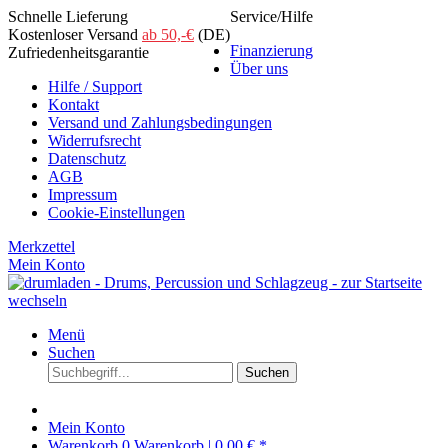
Schnelle Lieferung
Service/Hilfe
Kostenloser Versand
ab 50,-€
(DE)
Finanzierung
Zufriedenheitsgarantie
Über uns
Hilfe / Support
Kontakt
Versand und Zahlungsbedingungen
Widerrufsrecht
Datenschutz
AGB
Impressum
Cookie-Einstellungen
Merkzettel
Mein Konto
Menü
Suchen
Suchen
Mein Konto
Warenkorb
0
Warenkorb |
0,00 € *