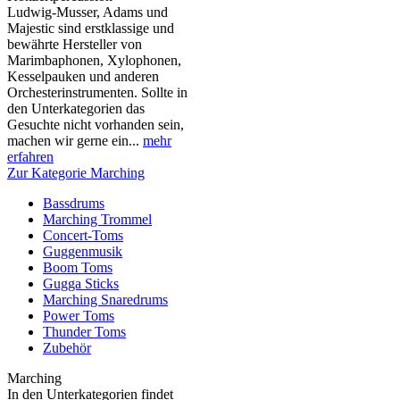
Ludwig-Musser, Adams und
Majestic sind erstklassige und
bewährte Hersteller von
Marimbaphonen, Xylophonen,
Kesselpauken und anderen
Orchesterinstrumenten. Sollte in
den Unterkategorien das
Gesuchte nicht vorhanden sein,
machen wir gerne ein...
mehr
erfahren
Zur Kategorie Marching
Bassdrums
Marching Trommel
Concert-Toms
Guggenmusik
Boom Toms
Gugga Sticks
Marching Snaredrums
Power Toms
Thunder Toms
Zubehör
Marching
In den Unterkategorien findet