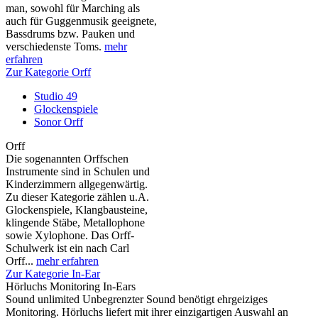
man, sowohl für Marching als
auch für Guggenmusik geeignete,
Bassdrums bzw. Pauken und
verschiedenste Toms.
mehr
erfahren
Zur Kategorie Orff
Studio 49
Glockenspiele
Sonor Orff
Orff
Die sogenannten Orffschen
Instrumente sind in Schulen und
Kinderzimmern allgegenwärtig.
Zu dieser Kategorie zählen u.A.
Glockenspiele, Klangbausteine,
klingende Stäbe, Metallophone
sowie Xylophone. Das Orff-
Schulwerk ist ein nach Carl
Orff...
mehr erfahren
Zur Kategorie In-Ear
Hörluchs Monitoring In-Ears
Sound unlimited Unbegrenzter Sound benötigt ehrgeiziges
Monitoring. Hörluchs liefert mit ihrer einzigartigen Auswahl an