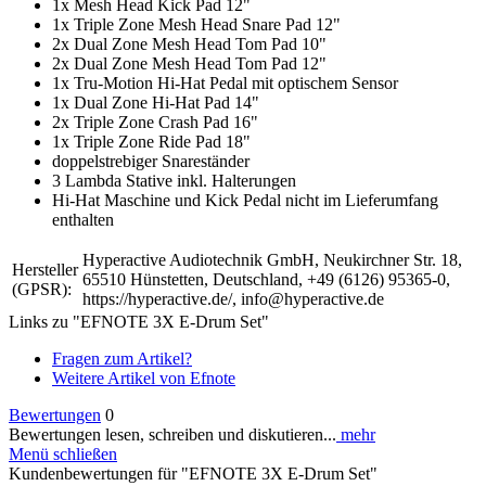
1x Mesh Head Kick Pad 12"
1x Triple Zone Mesh Head Snare Pad 12"
2x Dual Zone Mesh Head Tom Pad 10"
2x Dual Zone Mesh Head Tom Pad 12"
1x Tru-Motion Hi-Hat Pedal mit optischem Sensor
1x Dual Zone Hi-Hat Pad 14"
2x Triple Zone Crash Pad 16"
1x Triple Zone Ride Pad 18"
doppelstrebiger Snareständer
3 Lambda Stative inkl. Halterungen
Hi-Hat Maschine und Kick Pedal nicht im Lieferumfang
enthalten
Hyperactive Audiotechnik GmbH, Neukirchner Str. 18,
Hersteller
65510 Hünstetten, Deutschland, +49 (6126) 95365-0,
(GPSR):
https://hyperactive.de/, info@hyperactive.de
Links zu "EFNOTE 3X E-Drum Set"
Fragen zum Artikel?
Weitere Artikel von Efnote
Bewertungen
0
Bewertungen lesen, schreiben und diskutieren...
mehr
Menü schließen
Kundenbewertungen für "EFNOTE 3X E-Drum Set"