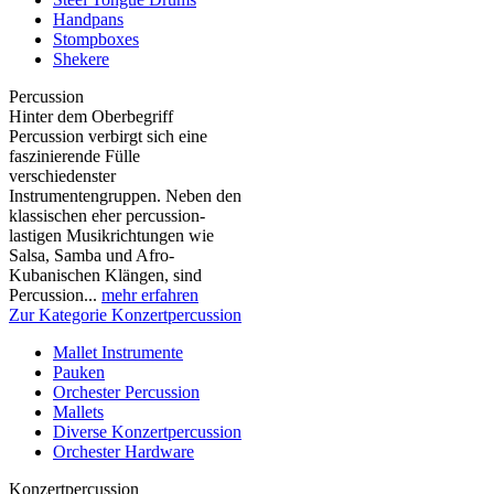
Handpans
Stompboxes
Shekere
Percussion
Hinter dem Oberbegriff
Percussion verbirgt sich eine
faszinierende Fülle
verschiedenster
Instrumentengruppen. Neben den
klassischen eher percussion-
lastigen Musikrichtungen wie
Salsa, Samba und Afro-
Kubanischen Klängen, sind
Percussion...
mehr erfahren
Zur Kategorie Konzertpercussion
Mallet Instrumente
Pauken
Orchester Percussion
Mallets
Diverse Konzertpercussion
Orchester Hardware
Konzertpercussion