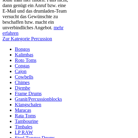
dann genügt ein Anruf bzw. eine
E-Mail und das drumladen-Team
versucht das Gewünschte zu
beschaffen bzw. macht ein
unverbindliches Angebot.
mehr
erfahren
Zur Kategorie Percussion
Bongos
Kalimbas
Roto Toms
Congas
Cajon
Cowbells
Chimes
Djembe
Frame Drums
Granit/Percussionblocks
Klangschalen
Maracas
Rata Toms
Tambourine
Timbales
LP RAW
Steel Tongue Drums