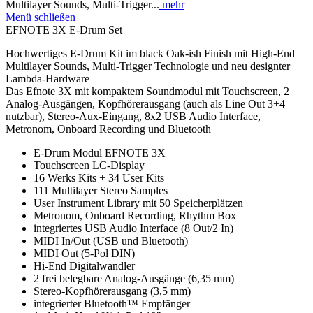
Multilayer Sounds, Multi-Trigger...
mehr
Menü schließen
EFNOTE 3X E-Drum Set
Hochwertiges E-Drum Kit im black Oak-ish Finish mit High-End
Multilayer Sounds, Multi-Trigger Technologie und neu designter
Lambda-Hardware
Das Efnote 3X mit kompaktem Soundmodul mit Touchscreen, 2
Analog-Ausgängen, Kopfhörerausgang (auch als Line Out 3+4
nutzbar), Stereo-Aux-Eingang, 8x2 USB Audio Interface,
Metronom, Onboard Recording und Bluetooth
E-Drum Modul EFNOTE 3X
Touchscreen LC-Display
16 Werks Kits + 34 User Kits
111 Multilayer Stereo Samples
User Instrument Library mit 50 Speicherplätzen
Metronom, Onboard Recording, Rhythm Box
integriertes USB Audio Interface (8 Out/2 In)
MIDI In/Out (USB und Bluetooth)
MIDI Out (5-Pol DIN)
Hi-End Digitalwandler
2 frei belegbare Analog-Ausgänge (6,35 mm)
Stereo-Kopfhörerausgang (3,5 mm)
integrierter Bluetooth™ Empfänger