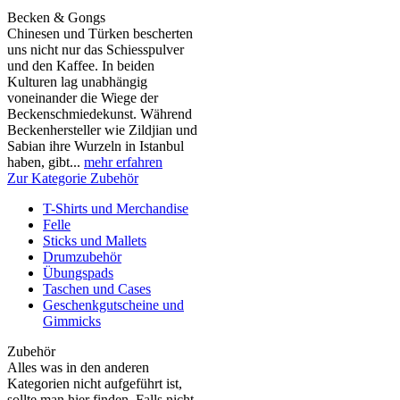
Becken & Gongs
Chinesen und Türken bescherten
uns nicht nur das Schiesspulver
und den Kaffee. In beiden
Kulturen lag unabhängig
voneinander die Wiege der
Beckenschmiedekunst. Während
Beckenhersteller wie Zildjian und
Sabian ihre Wurzeln in Istanbul
haben, gibt...
mehr erfahren
Zur Kategorie Zubehör
T-Shirts und Merchandise
Felle
Sticks und Mallets
Drumzubehör
Übungspads
Taschen und Cases
Geschenkgutscheine und
Gimmicks
Zubehör
Alles was in den anderen
Kategorien nicht aufgeführt ist,
sollte man hier finden. Falls nicht,