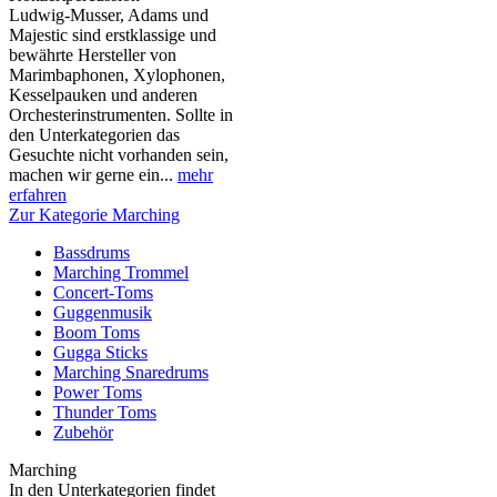
Ludwig-Musser, Adams und
Majestic sind erstklassige und
bewährte Hersteller von
Marimbaphonen, Xylophonen,
Kesselpauken und anderen
Orchesterinstrumenten. Sollte in
den Unterkategorien das
Gesuchte nicht vorhanden sein,
machen wir gerne ein...
mehr
erfahren
Zur Kategorie Marching
Bassdrums
Marching Trommel
Concert-Toms
Guggenmusik
Boom Toms
Gugga Sticks
Marching Snaredrums
Power Toms
Thunder Toms
Zubehör
Marching
In den Unterkategorien findet