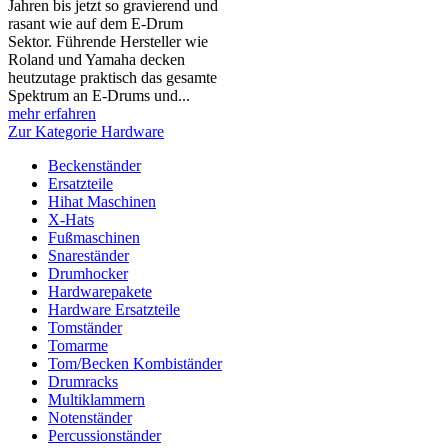
Jahren bis jetzt so gravierend und
rasant wie auf dem E-Drum
Sektor. Führende Hersteller wie
Roland und Yamaha decken
heutzutage praktisch das gesamte
Spektrum an E-Drums und...
mehr erfahren
Zur Kategorie Hardware
Beckenständer
Ersatzteile
Hihat Maschinen
X-Hats
Fußmaschinen
Snareständer
Drumhocker
Hardwarepakete
Hardware Ersatzteile
Tomständer
Tomarme
Tom/Becken Kombiständer
Drumracks
Multiklammern
Notenständer
Percussionständer