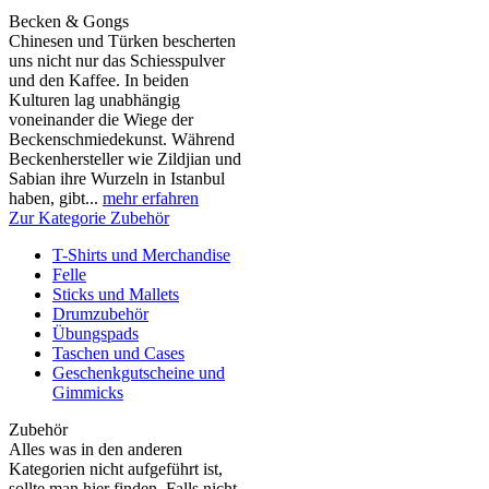
Becken & Gongs
Chinesen und Türken bescherten
uns nicht nur das Schiesspulver
und den Kaffee. In beiden
Kulturen lag unabhängig
voneinander die Wiege der
Beckenschmiedekunst. Während
Beckenhersteller wie Zildjian und
Sabian ihre Wurzeln in Istanbul
haben, gibt...
mehr erfahren
Zur Kategorie Zubehör
T-Shirts und Merchandise
Felle
Sticks und Mallets
Drumzubehör
Übungspads
Taschen und Cases
Geschenkgutscheine und
Gimmicks
Zubehör
Alles was in den anderen
Kategorien nicht aufgeführt ist,
sollte man hier finden. Falls nicht,