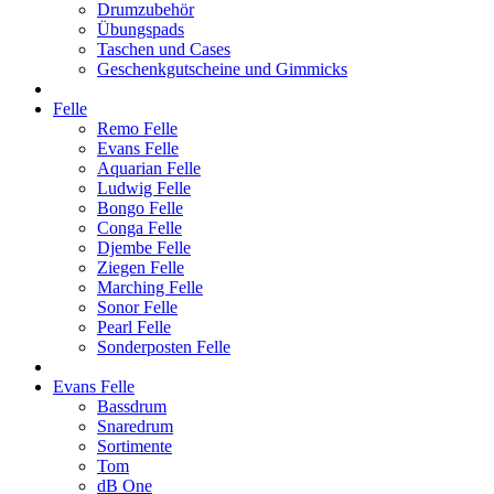
Drumzubehör
Übungspads
Taschen und Cases
Geschenkgutscheine und Gimmicks
Felle
Remo Felle
Evans Felle
Aquarian Felle
Ludwig Felle
Bongo Felle
Conga Felle
Djembe Felle
Ziegen Felle
Marching Felle
Sonor Felle
Pearl Felle
Sonderposten Felle
Evans Felle
Bassdrum
Snaredrum
Sortimente
Tom
dB One