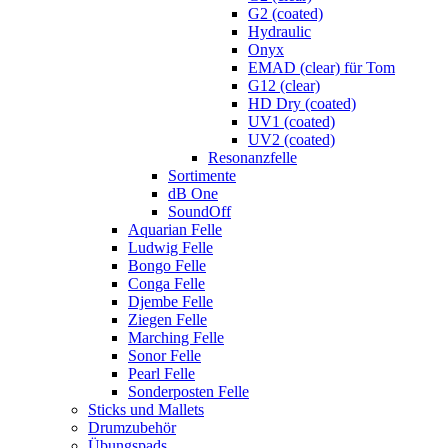
G2 (coated)
Hydraulic
Onyx
EMAD (clear) für Tom
G12 (clear)
HD Dry (coated)
UV1 (coated)
UV2 (coated)
Resonanzfelle
Sortimente
dB One
SoundOff
Aquarian Felle
Ludwig Felle
Bongo Felle
Conga Felle
Djembe Felle
Ziegen Felle
Marching Felle
Sonor Felle
Pearl Felle
Sonderposten Felle
Sticks und Mallets
Drumzubehör
Übungspads