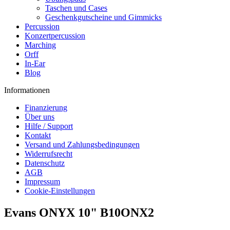
Taschen und Cases
Geschenkgutscheine und Gimmicks
Percussion
Konzertpercussion
Marching
Orff
In-Ear
Blog
Informationen
Finanzierung
Über uns
Hilfe / Support
Kontakt
Versand und Zahlungsbedingungen
Widerrufsrecht
Datenschutz
AGB
Impressum
Cookie-Einstellungen
Evans ONYX 10" B10ONX2