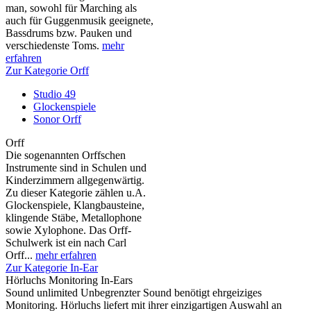
man, sowohl für Marching als
auch für Guggenmusik geeignete,
Bassdrums bzw. Pauken und
verschiedenste Toms.
mehr
erfahren
Zur Kategorie Orff
Studio 49
Glockenspiele
Sonor Orff
Orff
Die sogenannten Orffschen
Instrumente sind in Schulen und
Kinderzimmern allgegenwärtig.
Zu dieser Kategorie zählen u.A.
Glockenspiele, Klangbausteine,
klingende Stäbe, Metallophone
sowie Xylophone. Das Orff-
Schulwerk ist ein nach Carl
Orff...
mehr erfahren
Zur Kategorie In-Ear
Hörluchs Monitoring In-Ears
Sound unlimited Unbegrenzter Sound benötigt ehrgeiziges
Monitoring. Hörluchs liefert mit ihrer einzigartigen Auswahl an