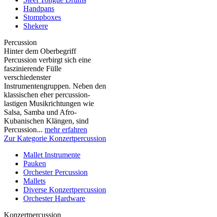
Handpans
Stompboxes
Shekere
Percussion
Hinter dem Oberbegriff
Percussion verbirgt sich eine
faszinierende Fülle
verschiedenster
Instrumentengruppen. Neben den
klassischen eher percussion-
lastigen Musikrichtungen wie
Salsa, Samba und Afro-
Kubanischen Klängen, sind
Percussion...
mehr erfahren
Zur Kategorie Konzertpercussion
Mallet Instrumente
Pauken
Orchester Percussion
Mallets
Diverse Konzertpercussion
Orchester Hardware
Konzertpercussion