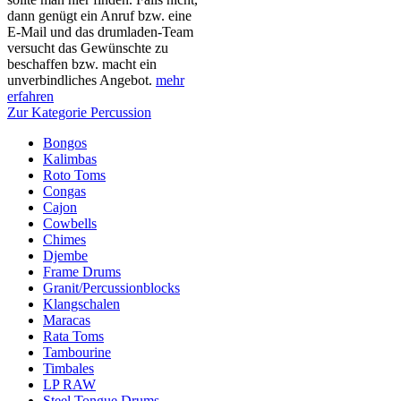
dann genügt ein Anruf bzw. eine
E-Mail und das drumladen-Team
versucht das Gewünschte zu
beschaffen bzw. macht ein
unverbindliches Angebot.
mehr
erfahren
Zur Kategorie Percussion
Bongos
Kalimbas
Roto Toms
Congas
Cajon
Cowbells
Chimes
Djembe
Frame Drums
Granit/Percussionblocks
Klangschalen
Maracas
Rata Toms
Tambourine
Timbales
LP RAW
Steel Tongue Drums