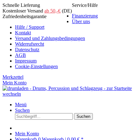
Schnelle Lieferung
Service/Hilfe
Kostenloser Versand
ab 50,-€
(DE)
Finanzierung
Zufriedenheitsgarantie
Über uns
Hilfe / Support
Kontakt
Versand und Zahlungsbedingungen
Widerrufsrecht
Datenschutz
AGB
Impressum
Cookie-Einstellungen
Merkzettel
Mein Konto
Menü
Suchen
Suchen
Mein Konto
Warenkorb
0
Warenkorb |
0,00 € *