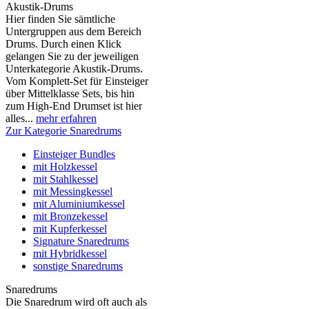
Akustik-Drums
Hier finden Sie sämtliche
Untergruppen aus dem Bereich
Drums. Durch einen Klick
gelangen Sie zu der jeweiligen
Unterkategorie Akustik-Drums.
Vom Komplett-Set für Einsteiger
über Mittelklasse Sets, bis hin
zum High-End Drumset ist hier
alles...
mehr erfahren
Zur Kategorie Snaredrums
Einsteiger Bundles
mit Holzkessel
mit Stahlkessel
mit Messingkessel
mit Aluminiumkessel
mit Bronzekessel
mit Kupferkessel
Signature Snaredrums
mit Hybridkessel
sonstige Snaredrums
Snaredrums
Die Snaredrum wird oft auch als