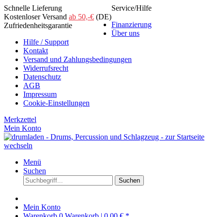
Schnelle Lieferung
Service/Hilfe
Kostenloser Versand
ab 50,-€
(DE)
Finanzierung
Zufriedenheitsgarantie
Über uns
Hilfe / Support
Kontakt
Versand und Zahlungsbedingungen
Widerrufsrecht
Datenschutz
AGB
Impressum
Cookie-Einstellungen
Merkzettel
Mein Konto
Menü
Suchen
Suchen
Mein Konto
Warenkorb
0
Warenkorb |
0,00 € *