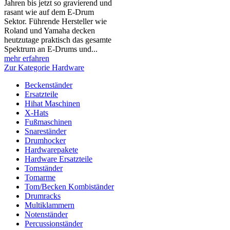
Jahren bis jetzt so gravierend und
rasant wie auf dem E-Drum
Sektor. Führende Hersteller wie
Roland und Yamaha decken
heutzutage praktisch das gesamte
Spektrum an E-Drums und...
mehr erfahren
Zur Kategorie Hardware
Beckenständer
Ersatzteile
Hihat Maschinen
X-Hats
Fußmaschinen
Snareständer
Drumhocker
Hardwarepakete
Hardware Ersatzteile
Tomständer
Tomarme
Tom/Becken Kombiständer
Drumracks
Multiklammern
Notenständer
Percussionständer