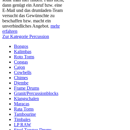
dann genügt ein Anruf bzw. eine
E-Mail und das drumladen-Team
versucht das Gewünschte zu
beschaffen bzw. macht ein
unverbindliches Angebot.
mehr
erfahren
Zur Kategorie Percussion
Bongos
Kalimbas
Roto Toms
Congas
Cajon
Cowbells
Chimes
Djembe
Frame Drums
Granit/Percussionblocks
Klangschalen
Maracas
Rata Toms
Tambourine
Timbales
LP RAW
Steel Tongue Drums