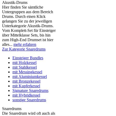
Akustik-Drums
Hier finden Sie sämtliche
Untergruppen aus dem Bereich
Drums. Durch einen Klick
gelangen Sie zu der jeweiligen
Unterkategorie Akustik-Drums.
Vom Komplett-Set für Einsteiger
über Mittelklasse Sets, bis hin
zum High-End Drumset ist hier
alles...
mehr erfahren
Zur Kategorie Snaredrums
Einsteiger Bundles
mit Holzkessel
mit Stahlkessel
mit Messingkessel
mit Aluminiumkessel
mit Bronzekessel
mit Kupferkessel
Signature Snaredrums
mit Hybridkessel
sonstige Snaredrums
Snaredrums
Die Snaredrum wird oft auch als