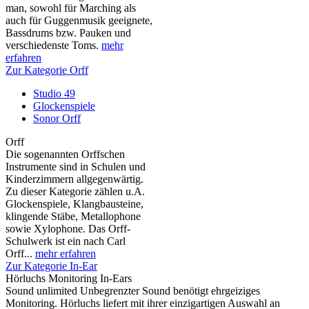
man, sowohl für Marching als
auch für Guggenmusik geeignete,
Bassdrums bzw. Pauken und
verschiedenste Toms.
mehr
erfahren
Zur Kategorie Orff
Studio 49
Glockenspiele
Sonor Orff
Orff
Die sogenannten Orffschen
Instrumente sind in Schulen und
Kinderzimmern allgegenwärtig.
Zu dieser Kategorie zählen u.A.
Glockenspiele, Klangbausteine,
klingende Stäbe, Metallophone
sowie Xylophone. Das Orff-
Schulwerk ist ein nach Carl
Orff...
mehr erfahren
Zur Kategorie In-Ear
Hörluchs Monitoring In-Ears
Sound unlimited Unbegrenzter Sound benötigt ehrgeiziges
Monitoring. Hörluchs liefert mit ihrer einzigartigen Auswahl an