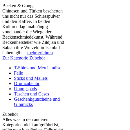
Becken & Gongs
Chinesen und Türken bescherten
uns nicht nur das Schiesspulver
und den Kaffee. In beiden
Kulturen lag unabhängig
voneinander die Wiege der
Beckenschmiedekunst. Während
Beckenhersteller wie Zildjian und
Sabian ihre Wurzeln in Istanbul
haben, gibt...
mehr erfahren
Zur Kategorie Zubehör
T-Shirts und Merchandise
Felle
Sticks und Mallets
Drumzubehör
Übungspads
Taschen und Cases
Geschenkgutscheine und
Gimmicks
Zubehör
Alles was in den anderen
Kategorien nicht aufgeführt ist,
sollte man hier finden. Falls nicht,