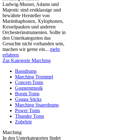
Ludwig-Musser, Adams und
Majestic sind erstklassige und
bewährte Hersteller von
Marimbaphonen, Xylophonen,
Kesselpauken und anderen
Orchesterinstrumenten. Sollte in
den Unterkategorien das
Gesuchte nicht vorhanden sein,
machen wir gerne ein...
mehr
erfahren
Zur Kategorie Marching
Bassdrums
Marching Trommel
Concert-Toms
Guggenmusik
Boom Toms
Gugga Sticks
Marching Snaredrums
Power Toms
Thunder Toms
Zubehör
Marching
In den Unterkategorien findet