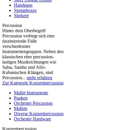
Handpans
Stompboxes
Shekere
Percussion
Hinter dem Oberbegriff
Percussion verbirgt sich eine
faszinierende Fülle
verschiedenster
Instrumentengruppen. Neben den
klassischen eher percussion-
lastigen Musikrichtungen wie
Salsa, Samba und Afro-
Kubanischen Klängen, sind
Percussion...
mehr erfahren
Zur Kategorie Konzertpercussion
Mallet Instrumente
Pauken
Orchester Percussion
Mallets
Diverse Konzertpercussion
Orchester Hardware
Konzertpercussion