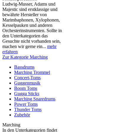
Ludwig-Musser, Adams und
Majestic sind erstklassige und
bewährte Hersteller von
Marimbaphonen, Xylophonen,
Kesselpauken und anderen
Orchesterinstrumenten. Sollte in
den Unterkategorien das
Gesuchte nicht vorhanden sein,
machen wir gerne ein...
mehr
erfahren
Zur Kategorie Marching
Bassdrums
Marching Trommel
Concert-Toms
Guggenmusik
Boom Toms
Gugga Sticks
Marching Snaredrums
Power Toms
Thunder Toms
Zubehör
Marching
In den Unterkategorien findet