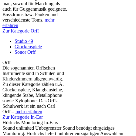
man, sowohl für Marching als
auch für Guggenmusik geeignete,
Bassdrums bzw. Pauken und
verschiedenste Toms.
mehr
erfahren
Zur Kategorie Orff
Studio 49
Glockenspiele
Sonor Orff
Orff
Die sogenannten Orffschen
Instrumente sind in Schulen und
Kinderzimmern allgegenwärtig.
Zu dieser Kategorie zählen u.A.
Glockenspiele, Klangbausteine,
klingende Stäbe, Metallophone
sowie Xylophone. Das Orff-
Schulwerk ist ein nach Carl
Orff...
mehr erfahren
Zur Kategorie In-Ear
Hörluchs Monitoring In-Ears
Sound unlimited Unbegrenzter Sound benötigt ehrgeiziges
Monitoring. Hörluchs liefert mit ihrer einzigartigen Auswahl an