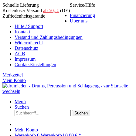
Schnelle Lieferung
Service/Hilfe
Kostenloser Versand
ab 50,-€
(DE)
Finanzierung
Zufriedenheitsgarantie
Über uns
Hilfe / Support
Kontakt
Versand und Zahlungsbedingungen
Widerrufsrecht
Datenschutz
AGB
Impressum
Cookie-Einstellungen
Merkzettel
Mein Konto
Menü
Suchen
Suchen
Mein Konto
Warenkorb
0
Warenkorb |
0,00 € *