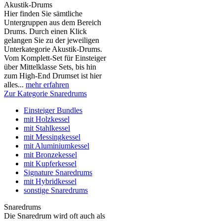
Akustik-Drums
Hier finden Sie sämtliche
Untergruppen aus dem Bereich
Drums. Durch einen Klick
gelangen Sie zu der jeweiligen
Unterkategorie Akustik-Drums.
Vom Komplett-Set für Einsteiger
über Mittelklasse Sets, bis hin
zum High-End Drumset ist hier
alles...
mehr erfahren
Zur Kategorie Snaredrums
Einsteiger Bundles
mit Holzkessel
mit Stahlkessel
mit Messingkessel
mit Aluminiumkessel
mit Bronzekessel
mit Kupferkessel
Signature Snaredrums
mit Hybridkessel
sonstige Snaredrums
Snaredrums
Die Snaredrum wird oft auch als