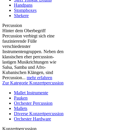
Handpans
Stompboxes
Shekere
Percussion
Hinter dem Oberbegriff
Percussion verbirgt sich eine
faszinierende Fülle
verschiedenster
Instrumentengruppen. Neben den
klassischen eher percussion-
lastigen Musikrichtungen wie
Salsa, Samba und Afro-
Kubanischen Klängen, sind
Percussion...
mehr erfahren
Zur Kategorie Konzertpercussion
Mallet Instrumente
Pauken
Orchester Percussion
Mallets
Diverse Konzertpercussion
Orchester Hardware
Konzertpercussion