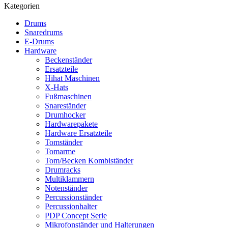
Kategorien
Drums
Snaredrums
E-Drums
Hardware
Beckenständer
Ersatzteile
Hihat Maschinen
X-Hats
Fußmaschinen
Snareständer
Drumhocker
Hardwarepakete
Hardware Ersatzteile
Tomständer
Tomarme
Tom/Becken Kombiständer
Drumracks
Multiklammern
Notenständer
Percussionständer
Percussionhalter
PDP Concept Serie
Mikrofonständer und Halterungen