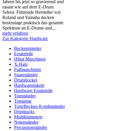
Jahren bis jetzt so gravierend und
rasant wie auf dem E-Drum
Sektor. Führende Hersteller wie
Roland und Yamaha decken
heutzutage praktisch das gesamte
Spektrum an E-Drums und...
mehr erfahren
Zur Kategorie Hardware
Beckenständer
Ersatzteile
Hihat Maschinen
X-Hats
Fußmaschinen
Snareständer
Drumhocker
Hardwarepakete
Hardware Ersatzteile
Tomständer
Tomarme
Tom/Becken Kombiständer
Drumracks
Multiklammern
Notenständer
Percussionständer