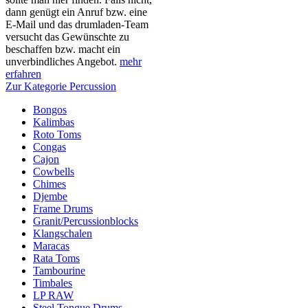
dann genügt ein Anruf bzw. eine
E-Mail und das drumladen-Team
versucht das Gewünschte zu
beschaffen bzw. macht ein
unverbindliches Angebot.
mehr
erfahren
Zur Kategorie Percussion
Bongos
Kalimbas
Roto Toms
Congas
Cajon
Cowbells
Chimes
Djembe
Frame Drums
Granit/Percussionblocks
Klangschalen
Maracas
Rata Toms
Tambourine
Timbales
LP RAW
Steel Tongue Drums