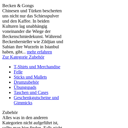
Becken & Gongs
Chinesen und Türken bescherten
uns nicht nur das Schiesspulver
und den Kaffee. In beiden
Kulturen lag unabhängig
voneinander die Wiege der
Beckenschmiedekunst. Während
Beckenhersteller wie Zildjian und
Sabian ihre Wurzeln in Istanbul
haben, gibt...
mehr erfahren
Zur Kategorie Zubehör
T-Shirts und Merchandise
Felle
Sticks und Mallets
Drumzubehör
Übungspads
Taschen und Cases
Geschenkgutscheine und
Gimmicks
Zubehör
Alles was in den anderen
Kategorien nicht aufgeführt ist,
sollte man hier finden. Falls nicht,