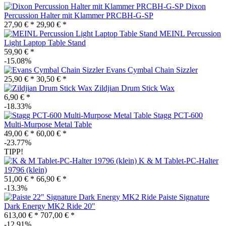
Dixon
Percussion Halter mit Klammer PRCBH-G-SP
27,90 € *
29,90 € *
MEINL Percussion
Light Laptop Table Stand
59,90 € *
-15.08%
Evans Cymbal Chain Sizzler
25,90 € *
30,50 € *
Zildjian Drum Stick Wax
6,90 € *
-18.33%
Stagg PCT-600
Multi-Murpose Metal Table
49,00 € *
60,00 € *
-23.77%
TIPP!
K & M Tablet-PC-Halter
19796 (klein)
51,00 € *
66,90 € *
-13.3%
Paiste Signature
Dark Energy MK2 Ride 20"
613,00 € *
707,00 € *
-12.91%