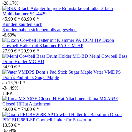
-28.17%
Gibraltar 3-fach
Multiklammer SC-4429
45,90 € *
63,90 € *
Kunden kauften auch
Kunden haben sich ebenfalls angesehen
-6.69%
Dixon
Cowbell Halter mit Klammer PA-CCM-HP
27,90 € *
29,90 € *
Meinl Cowbell Bass
Drum Holder MC-BD
34,90 € *
Vater VMDPS
Dom´s Pad Stick Sugar Maple
ab 15,70 € *
-34.49%
TIPP!
Tama MXA63E
Closed HiHat Attachment
49,00 € *
74,80 € *
Dixon
PRCBH268R-SP Cowbell Halter für Bassdrum
13,50 € *
-6.69%