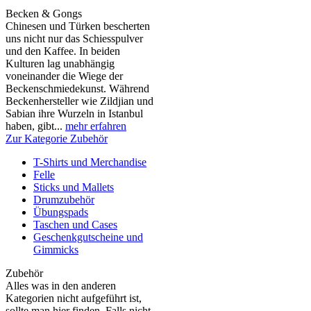
Becken & Gongs
Chinesen und Türken bescherten
uns nicht nur das Schiesspulver
und den Kaffee. In beiden
Kulturen lag unabhängig
voneinander die Wiege der
Beckenschmiedekunst. Während
Beckenhersteller wie Zildjian und
Sabian ihre Wurzeln in Istanbul
haben, gibt...
mehr erfahren
Zur Kategorie Zubehör
T-Shirts und Merchandise
Felle
Sticks und Mallets
Drumzubehör
Übungspads
Taschen und Cases
Geschenkgutscheine und
Gimmicks
Zubehör
Alles was in den anderen
Kategorien nicht aufgeführt ist,
sollte man hier finden. Falls nicht,