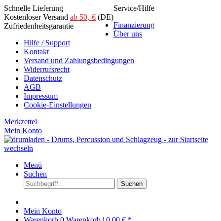
Schnelle Lieferung
Service/Hilfe
Kostenloser Versand
ab 50,-€
(DE)
Finanzierung
Zufriedenheitsgarantie
Über uns
Hilfe / Support
Kontakt
Versand und Zahlungsbedingungen
Widerrufsrecht
Datenschutz
AGB
Impressum
Cookie-Einstellungen
Merkzettel
Mein Konto
Menü
Suchen
Suchen
Mein Konto
Warenkorb
0
Warenkorb |
0,00 € *