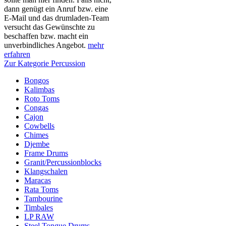
dann genügt ein Anruf bzw. eine
E-Mail und das drumladen-Team
versucht das Gewünschte zu
beschaffen bzw. macht ein
unverbindliches Angebot.
mehr
erfahren
Zur Kategorie Percussion
Bongos
Kalimbas
Roto Toms
Congas
Cajon
Cowbells
Chimes
Djembe
Frame Drums
Granit/Percussionblocks
Klangschalen
Maracas
Rata Toms
Tambourine
Timbales
LP RAW
Steel Tongue Drums