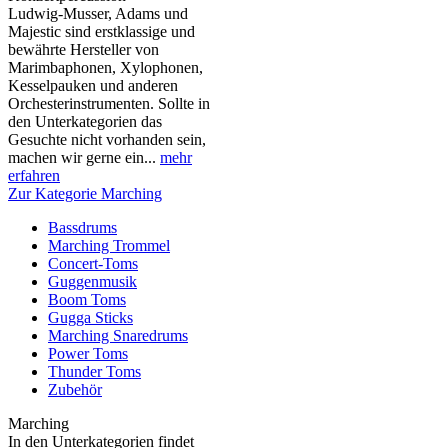
Ludwig-Musser, Adams und
Majestic sind erstklassige und
bewährte Hersteller von
Marimbaphonen, Xylophonen,
Kesselpauken und anderen
Orchesterinstrumenten. Sollte in
den Unterkategorien das
Gesuchte nicht vorhanden sein,
machen wir gerne ein...
mehr
erfahren
Zur Kategorie Marching
Bassdrums
Marching Trommel
Concert-Toms
Guggenmusik
Boom Toms
Gugga Sticks
Marching Snaredrums
Power Toms
Thunder Toms
Zubehör
Marching
In den Unterkategorien findet