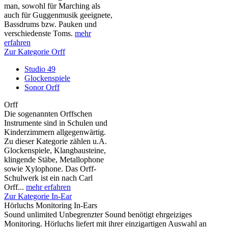
man, sowohl für Marching als
auch für Guggenmusik geeignete,
Bassdrums bzw. Pauken und
verschiedenste Toms.
mehr
erfahren
Zur Kategorie Orff
Studio 49
Glockenspiele
Sonor Orff
Orff
Die sogenannten Orffschen
Instrumente sind in Schulen und
Kinderzimmern allgegenwärtig.
Zu dieser Kategorie zählen u.A.
Glockenspiele, Klangbausteine,
klingende Stäbe, Metallophone
sowie Xylophone. Das Orff-
Schulwerk ist ein nach Carl
Orff...
mehr erfahren
Zur Kategorie In-Ear
Hörluchs Monitoring In-Ears
Sound unlimited Unbegrenzter Sound benötigt ehrgeiziges
Monitoring. Hörluchs liefert mit ihrer einzigartigen Auswahl an