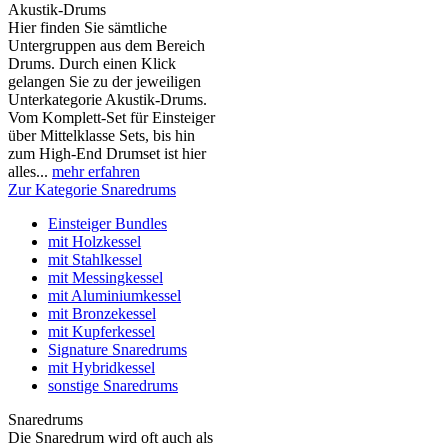
Akustik-Drums
Hier finden Sie sämtliche
Untergruppen aus dem Bereich
Drums. Durch einen Klick
gelangen Sie zu der jeweiligen
Unterkategorie Akustik-Drums.
Vom Komplett-Set für Einsteiger
über Mittelklasse Sets, bis hin
zum High-End Drumset ist hier
alles...
mehr erfahren
Zur Kategorie Snaredrums
Einsteiger Bundles
mit Holzkessel
mit Stahlkessel
mit Messingkessel
mit Aluminiumkessel
mit Bronzekessel
mit Kupferkessel
Signature Snaredrums
mit Hybridkessel
sonstige Snaredrums
Snaredrums
Die Snaredrum wird oft auch als