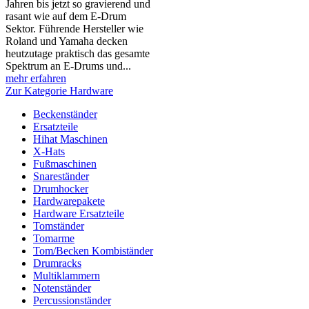
Jahren bis jetzt so gravierend und
rasant wie auf dem E-Drum
Sektor. Führende Hersteller wie
Roland und Yamaha decken
heutzutage praktisch das gesamte
Spektrum an E-Drums und...
mehr erfahren
Zur Kategorie Hardware
Beckenständer
Ersatzteile
Hihat Maschinen
X-Hats
Fußmaschinen
Snareständer
Drumhocker
Hardwarepakete
Hardware Ersatzteile
Tomständer
Tomarme
Tom/Becken Kombiständer
Drumracks
Multiklammern
Notenständer
Percussionständer