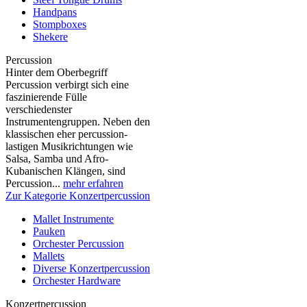
Handpans
Stompboxes
Shekere
Percussion
Hinter dem Oberbegriff
Percussion verbirgt sich eine
faszinierende Fülle
verschiedenster
Instrumentengruppen. Neben den
klassischen eher percussion-
lastigen Musikrichtungen wie
Salsa, Samba und Afro-
Kubanischen Klängen, sind
Percussion...
mehr erfahren
Zur Kategorie Konzertpercussion
Mallet Instrumente
Pauken
Orchester Percussion
Mallets
Diverse Konzertpercussion
Orchester Hardware
Konzertpercussion