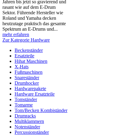
Jahren bis jetzt so gravierend und
rasant wie auf dem E-Drum
Sektor. Führende Hersteller wie
Roland und Yamaha decken
heutzutage praktisch das gesamte
Spektrum an E-Drums und...
mehr erfahren
Zur Kategorie Hardware
Beckenständer
Ersatzteile
Hihat Maschinen
X-Hats
Fußmaschinen
Snareständer
Drumhocker
Hardwarepakete
Hardware Ersatzteile
Tomständer
Tomarme
Tom/Becken Kombiständer
Drumracks
Multiklammern
Notenständer
Percussionständer