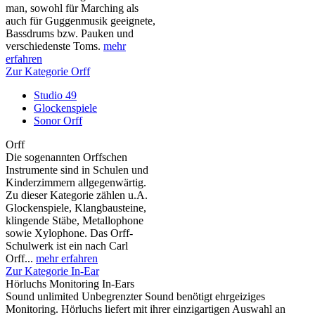
man, sowohl für Marching als
auch für Guggenmusik geeignete,
Bassdrums bzw. Pauken und
verschiedenste Toms.
mehr
erfahren
Zur Kategorie Orff
Studio 49
Glockenspiele
Sonor Orff
Orff
Die sogenannten Orffschen
Instrumente sind in Schulen und
Kinderzimmern allgegenwärtig.
Zu dieser Kategorie zählen u.A.
Glockenspiele, Klangbausteine,
klingende Stäbe, Metallophone
sowie Xylophone. Das Orff-
Schulwerk ist ein nach Carl
Orff...
mehr erfahren
Zur Kategorie In-Ear
Hörluchs Monitoring In-Ears
Sound unlimited Unbegrenzter Sound benötigt ehrgeiziges
Monitoring. Hörluchs liefert mit ihrer einzigartigen Auswahl an