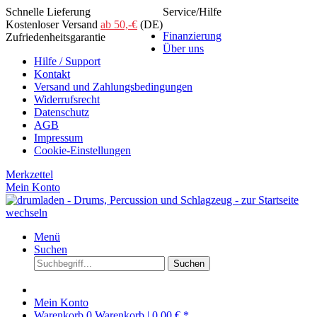
Schnelle Lieferung
Service/Hilfe
Kostenloser Versand
ab 50,-€
(DE)
Finanzierung
Zufriedenheitsgarantie
Über uns
Hilfe / Support
Kontakt
Versand und Zahlungsbedingungen
Widerrufsrecht
Datenschutz
AGB
Impressum
Cookie-Einstellungen
Merkzettel
Mein Konto
Menü
Suchen
Suchen
Mein Konto
Warenkorb
0
Warenkorb |
0,00 € *