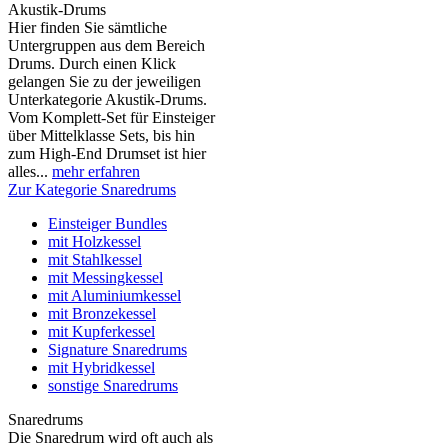
Akustik-Drums
Hier finden Sie sämtliche
Untergruppen aus dem Bereich
Drums. Durch einen Klick
gelangen Sie zu der jeweiligen
Unterkategorie Akustik-Drums.
Vom Komplett-Set für Einsteiger
über Mittelklasse Sets, bis hin
zum High-End Drumset ist hier
alles...
mehr erfahren
Zur Kategorie Snaredrums
Einsteiger Bundles
mit Holzkessel
mit Stahlkessel
mit Messingkessel
mit Aluminiumkessel
mit Bronzekessel
mit Kupferkessel
Signature Snaredrums
mit Hybridkessel
sonstige Snaredrums
Snaredrums
Die Snaredrum wird oft auch als