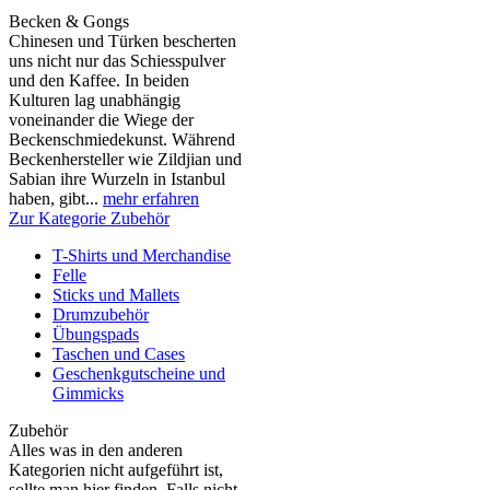
Becken & Gongs
Chinesen und Türken bescherten
uns nicht nur das Schiesspulver
und den Kaffee. In beiden
Kulturen lag unabhängig
voneinander die Wiege der
Beckenschmiedekunst. Während
Beckenhersteller wie Zildjian und
Sabian ihre Wurzeln in Istanbul
haben, gibt...
mehr erfahren
Zur Kategorie Zubehör
T-Shirts und Merchandise
Felle
Sticks und Mallets
Drumzubehör
Übungspads
Taschen und Cases
Geschenkgutscheine und
Gimmicks
Zubehör
Alles was in den anderen
Kategorien nicht aufgeführt ist,
sollte man hier finden. Falls nicht,