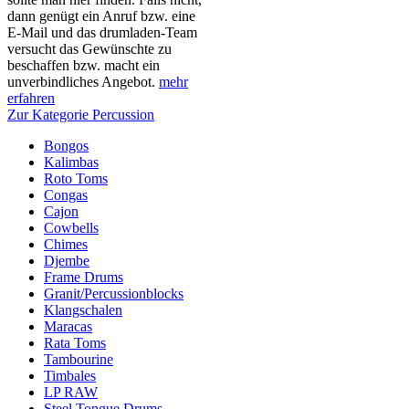
dann genügt ein Anruf bzw. eine
E-Mail und das drumladen-Team
versucht das Gewünschte zu
beschaffen bzw. macht ein
unverbindliches Angebot.
mehr
erfahren
Zur Kategorie Percussion
Bongos
Kalimbas
Roto Toms
Congas
Cajon
Cowbells
Chimes
Djembe
Frame Drums
Granit/Percussionblocks
Klangschalen
Maracas
Rata Toms
Tambourine
Timbales
LP RAW
Steel Tongue Drums