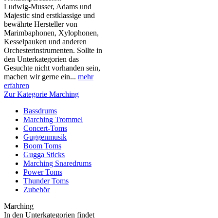
Ludwig-Musser, Adams und
Majestic sind erstklassige und
bewährte Hersteller von
Marimbaphonen, Xylophonen,
Kesselpauken und anderen
Orchesterinstrumenten. Sollte in
den Unterkategorien das
Gesuchte nicht vorhanden sein,
machen wir gerne ein...
mehr
erfahren
Zur Kategorie Marching
Bassdrums
Marching Trommel
Concert-Toms
Guggenmusik
Boom Toms
Gugga Sticks
Marching Snaredrums
Power Toms
Thunder Toms
Zubehör
Marching
In den Unterkategorien findet