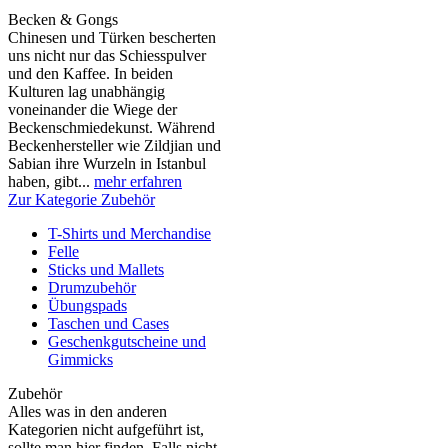
Becken & Gongs
Chinesen und Türken bescherten
uns nicht nur das Schiesspulver
und den Kaffee. In beiden
Kulturen lag unabhängig
voneinander die Wiege der
Beckenschmiedekunst. Während
Beckenhersteller wie Zildjian und
Sabian ihre Wurzeln in Istanbul
haben, gibt...
mehr erfahren
Zur Kategorie Zubehör
T-Shirts und Merchandise
Felle
Sticks und Mallets
Drumzubehör
Übungspads
Taschen und Cases
Geschenkgutscheine und
Gimmicks
Zubehör
Alles was in den anderen
Kategorien nicht aufgeführt ist,
sollte man hier finden. Falls nicht,