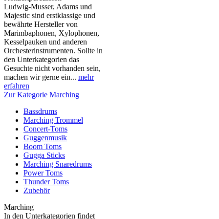
Ludwig-Musser, Adams und
Majestic sind erstklassige und
bewährte Hersteller von
Marimbaphonen, Xylophonen,
Kesselpauken und anderen
Orchesterinstrumenten. Sollte in
den Unterkategorien das
Gesuchte nicht vorhanden sein,
machen wir gerne ein...
mehr
erfahren
Zur Kategorie Marching
Bassdrums
Marching Trommel
Concert-Toms
Guggenmusik
Boom Toms
Gugga Sticks
Marching Snaredrums
Power Toms
Thunder Toms
Zubehör
Marching
In den Unterkategorien findet