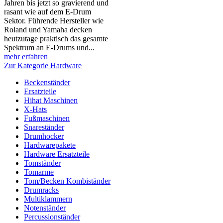
Jahren bis jetzt so gravierend und
rasant wie auf dem E-Drum
Sektor. Führende Hersteller wie
Roland und Yamaha decken
heutzutage praktisch das gesamte
Spektrum an E-Drums und...
mehr erfahren
Zur Kategorie Hardware
Beckenständer
Ersatzteile
Hihat Maschinen
X-Hats
Fußmaschinen
Snareständer
Drumhocker
Hardwarepakete
Hardware Ersatzteile
Tomständer
Tomarme
Tom/Becken Kombiständer
Drumracks
Multiklammern
Notenständer
Percussionständer