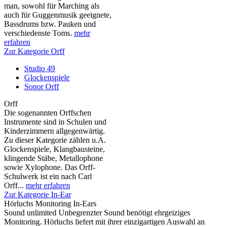
man, sowohl für Marching als
auch für Guggenmusik geeignete,
Bassdrums bzw. Pauken und
verschiedenste Toms.
mehr
erfahren
Zur Kategorie Orff
Studio 49
Glockenspiele
Sonor Orff
Orff
Die sogenannten Orffschen
Instrumente sind in Schulen und
Kinderzimmern allgegenwärtig.
Zu dieser Kategorie zählen u.A.
Glockenspiele, Klangbausteine,
klingende Stäbe, Metallophone
sowie Xylophone. Das Orff-
Schulwerk ist ein nach Carl
Orff...
mehr erfahren
Zur Kategorie In-Ear
Hörluchs Monitoring In-Ears
Sound unlimited Unbegrenzter Sound benötigt ehrgeiziges
Monitoring. Hörluchs liefert mit ihrer einzigartigen Auswahl an