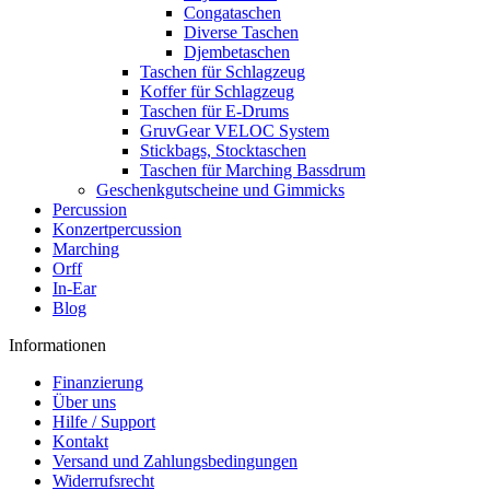
Congataschen
Diverse Taschen
Djembetaschen
Taschen für Schlagzeug
Koffer für Schlagzeug
Taschen für E-Drums
GruvGear VELOC System
Stickbags, Stocktaschen
Taschen für Marching Bassdrum
Geschenkgutscheine und Gimmicks
Percussion
Konzertpercussion
Marching
Orff
In-Ear
Blog
Informationen
Finanzierung
Über uns
Hilfe / Support
Kontakt
Versand und Zahlungsbedingungen
Widerrufsrecht