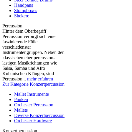
Handpans
Stompboxes
Shekere
Percussion
Hinter dem Oberbegriff
Percussion verbirgt sich eine
faszinierende Fülle
verschiedenster
Instrumentengruppen. Neben den
klassischen eher percussion-
lastigen Musikrichtungen wie
Salsa, Samba und Afro-
Kubanischen Klängen, sind
Percussion...
mehr erfahren
Zur Kategorie Konzertpercussion
Mallet Instrumente
Pauken
Orchester Percussion
Mallets
Diverse Konzertpercussion
Orchester Hardware
Konzertpercussion