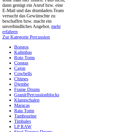
dann genügt ein Anruf bzw. eine
E-Mail und das drumladen-Team
versucht das Gewünschte zu
beschaffen bzw. macht ein
unverbindliches Angebot.
mehr
erfahren
Zur Kategorie Percussion
Bongos
Kalimbas
Roto Toms
Congas
Cajon
Cowbells
Chimes
Djembe
Frame Drums
Granit/Percussionblocks
Klangschalen
Maracas
Rata Toms
Tambourine
Timbales
LP RAW
Steel Tongue Drums