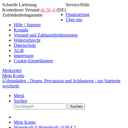
Schnelle Lieferung
Service/Hilfe
Kostenloser Versand
ab 50,-€
(DE)
Finanzierung
Zufriedenheitsgarantie
Über uns
Hilfe / Support
Kontakt
Versand und Zahlungsbedingungen
Widerrufsrecht
Datenschutz
AGB
Impressum
Cookie-Einstellungen
Merkzettel
Mein Konto
Menü
Suchen
Suchen
Mein Konto
Warenkorb
0
Warenkorb |
0,00 € *