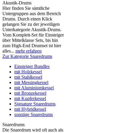
Akustik-Drums
Hier finden Sie sämtliche
Untergruppen aus dem Bereich
Drums. Durch einen Klick
gelangen Sie zu der jeweiligen
Unterkategorie Akustik-Drums.
Vom Komplett-Set für Einsteiger
über Mittelklasse Sets, bis hin
zum High-End Drumset ist hier
alles...
mehr erfahren
Zur Kategorie Snaredrums
Einsteiger Bundles
mit Holzkessel
mit Stahlkessel
mit Messingkessel
mit Aluminiumkessel
mit Bronzekessel
mit Kupferkessel
Signature Snaredrums
mit Hybridkessel
sonstige Snaredrums
Snaredrums
Die Snaredrum wird oft auch als