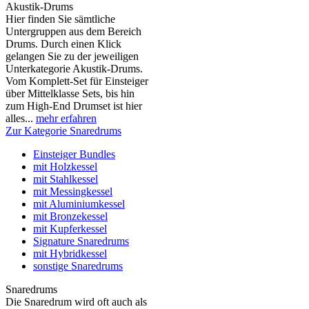
Akustik-Drums
Hier finden Sie sämtliche
Untergruppen aus dem Bereich
Drums. Durch einen Klick
gelangen Sie zu der jeweiligen
Unterkategorie Akustik-Drums.
Vom Komplett-Set für Einsteiger
über Mittelklasse Sets, bis hin
zum High-End Drumset ist hier
alles...
mehr erfahren
Zur Kategorie Snaredrums
Einsteiger Bundles
mit Holzkessel
mit Stahlkessel
mit Messingkessel
mit Aluminiumkessel
mit Bronzekessel
mit Kupferkessel
Signature Snaredrums
mit Hybridkessel
sonstige Snaredrums
Snaredrums
Die Snaredrum wird oft auch als