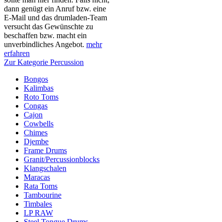
dann genügt ein Anruf bzw. eine
E-Mail und das drumladen-Team
versucht das Gewünschte zu
beschaffen bzw. macht ein
unverbindliches Angebot.
mehr
erfahren
Zur Kategorie Percussion
Bongos
Kalimbas
Roto Toms
Congas
Cajon
Cowbells
Chimes
Djembe
Frame Drums
Granit/Percussionblocks
Klangschalen
Maracas
Rata Toms
Tambourine
Timbales
LP RAW
Steel Tongue Drums