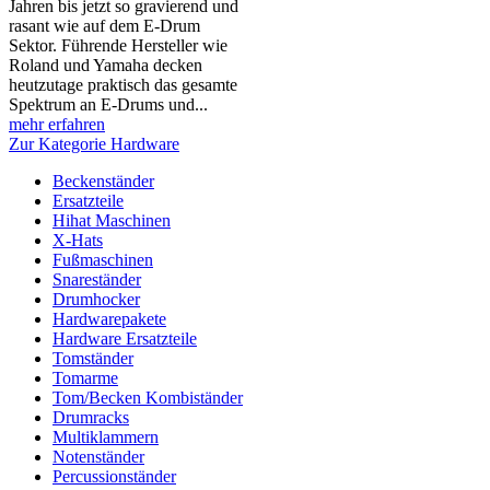
Jahren bis jetzt so gravierend und
rasant wie auf dem E-Drum
Sektor. Führende Hersteller wie
Roland und Yamaha decken
heutzutage praktisch das gesamte
Spektrum an E-Drums und...
mehr erfahren
Zur Kategorie Hardware
Beckenständer
Ersatzteile
Hihat Maschinen
X-Hats
Fußmaschinen
Snareständer
Drumhocker
Hardwarepakete
Hardware Ersatzteile
Tomständer
Tomarme
Tom/Becken Kombiständer
Drumracks
Multiklammern
Notenständer
Percussionständer