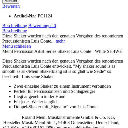
Merken
Bewerten
Artikel-Nr.:
PC1124
Beschreibung
Bewertungen
0
Beschreibung
Diese Shaker wurden nach den genauen Vorgaben des renomierten
Percussionisten Luis Conte...
mehr
Menü schließen
Meinl Percussion Artist Series Shaker Luis Conte - White SH4WH
Diese Shaker wurden nach den genauen Vorgaben des renomierten
Percussionisten Luis Conte entwickelt. "My shaker sound is as
smooth as silk/Mein Shakerklang ist is so glatt wie Seide" so
beschreibt Luis seine Shaker.
Zwei einzelne Shaker zu einem Instrument verbunden
Perfekt für Percussionisten und Schlagzeuger
Liegt angenehm in der Hand
Für jedes Wetter tauglich
Doppel-Shaker mit „Signatur“ von Luis Conte
Roland Meinl Musikinstrumente GmbH & Co. KG,
Hersteller
Musik-Meinl-Str. 1, 91468 Gutenstetten, Deutschland,
(GPSR):
+49 (0)9161 7880, www.meinldistribution.eu,