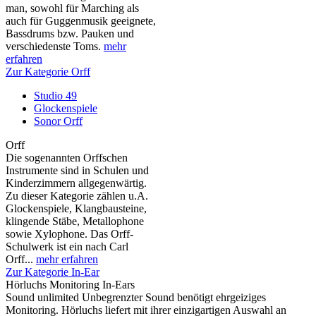
man, sowohl für Marching als
auch für Guggenmusik geeignete,
Bassdrums bzw. Pauken und
verschiedenste Toms.
mehr
erfahren
Zur Kategorie Orff
Studio 49
Glockenspiele
Sonor Orff
Orff
Die sogenannten Orffschen
Instrumente sind in Schulen und
Kinderzimmern allgegenwärtig.
Zu dieser Kategorie zählen u.A.
Glockenspiele, Klangbausteine,
klingende Stäbe, Metallophone
sowie Xylophone. Das Orff-
Schulwerk ist ein nach Carl
Orff...
mehr erfahren
Zur Kategorie In-Ear
Hörluchs Monitoring In-Ears
Sound unlimited Unbegrenzter Sound benötigt ehrgeiziges
Monitoring. Hörluchs liefert mit ihrer einzigartigen Auswahl an