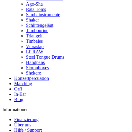
Ago-Sha
Rata Toms
Sambainstrumente
Shaker
Schlittengeläut
Tambourine
Triangeln
Timbales
Vibraslap
LP RAW
Steel Tongue Drums
Handpans
Stompboxes
Shekere
Konzertpercussion
Marching
Orff
In-Ear
Blog
Informationen
Finanzierung
Über uns
Hilfe / Support