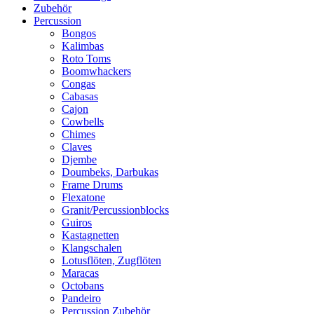
Zubehör
Percussion
Bongos
Kalimbas
Roto Toms
Boomwhackers
Congas
Cabasas
Cajon
Cowbells
Chimes
Claves
Djembe
Doumbeks, Darbukas
Frame Drums
Flexatone
Granit/Percussionblocks
Guiros
Kastagnetten
Klangschalen
Lotusflöten, Zugflöten
Maracas
Octobans
Pandeiro
Percussion Zubehör