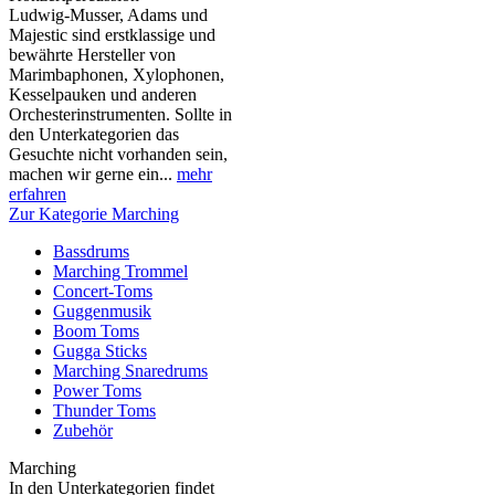
Ludwig-Musser, Adams und
Majestic sind erstklassige und
bewährte Hersteller von
Marimbaphonen, Xylophonen,
Kesselpauken und anderen
Orchesterinstrumenten. Sollte in
den Unterkategorien das
Gesuchte nicht vorhanden sein,
machen wir gerne ein...
mehr
erfahren
Zur Kategorie Marching
Bassdrums
Marching Trommel
Concert-Toms
Guggenmusik
Boom Toms
Gugga Sticks
Marching Snaredrums
Power Toms
Thunder Toms
Zubehör
Marching
In den Unterkategorien findet