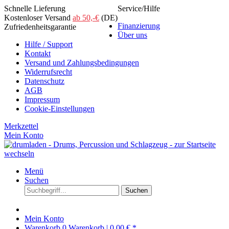
Schnelle Lieferung
Service/Hilfe
Kostenloser Versand
ab 50,-€
(DE)
Finanzierung
Zufriedenheitsgarantie
Über uns
Hilfe / Support
Kontakt
Versand und Zahlungsbedingungen
Widerrufsrecht
Datenschutz
AGB
Impressum
Cookie-Einstellungen
Merkzettel
Mein Konto
Menü
Suchen
Suchen
Mein Konto
Warenkorb
0
Warenkorb |
0,00 € *