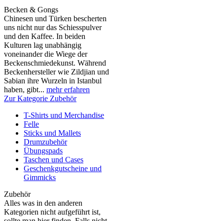
Becken & Gongs
Chinesen und Türken bescherten
uns nicht nur das Schiesspulver
und den Kaffee. In beiden
Kulturen lag unabhängig
voneinander die Wiege der
Beckenschmiedekunst. Während
Beckenhersteller wie Zildjian und
Sabian ihre Wurzeln in Istanbul
haben, gibt...
mehr erfahren
Zur Kategorie Zubehör
T-Shirts und Merchandise
Felle
Sticks und Mallets
Drumzubehör
Übungspads
Taschen und Cases
Geschenkgutscheine und
Gimmicks
Zubehör
Alles was in den anderen
Kategorien nicht aufgeführt ist,
sollte man hier finden. Falls nicht,