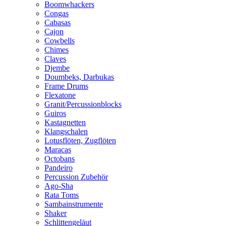
Boomwhackers
Congas
Cabasas
Cajon
Cowbells
Chimes
Claves
Djembe
Doumbeks, Darbukas
Frame Drums
Flexatone
Granit/Percussionblocks
Guiros
Kastagnetten
Klangschalen
Lotusflöten, Zugflöten
Maracas
Octobans
Pandeiro
Percussion Zubehör
Ago-Sha
Rata Toms
Sambainstrumente
Shaker
Schlittengeläut