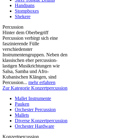
Handpans
Stompboxes
Shekere
Percussion
Hinter dem Oberbegriff
Percussion verbirgt sich eine
faszinierende Fülle
verschiedenster
Instrumentengruppen. Neben den
klassischen eher percussion-
lastigen Musikrichtungen wie
Salsa, Samba und Afro-
Kubanischen Klängen, sind
Percussion...
mehr erfahren
Zur Kategorie Konzertpercussion
Mallet Instrumente
Pauken
Orchester Percussion
Mallets
Diverse Konzertpercussion
Orchester Hardware
Konzertpercussion