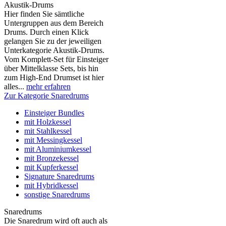
Akustik-Drums
Hier finden Sie sämtliche
Untergruppen aus dem Bereich
Drums. Durch einen Klick
gelangen Sie zu der jeweiligen
Unterkategorie Akustik-Drums.
Vom Komplett-Set für Einsteiger
über Mittelklasse Sets, bis hin
zum High-End Drumset ist hier
alles...
mehr erfahren
Zur Kategorie Snaredrums
Einsteiger Bundles
mit Holzkessel
mit Stahlkessel
mit Messingkessel
mit Aluminiumkessel
mit Bronzekessel
mit Kupferkessel
Signature Snaredrums
mit Hybridkessel
sonstige Snaredrums
Snaredrums
Die Snaredrum wird oft auch als