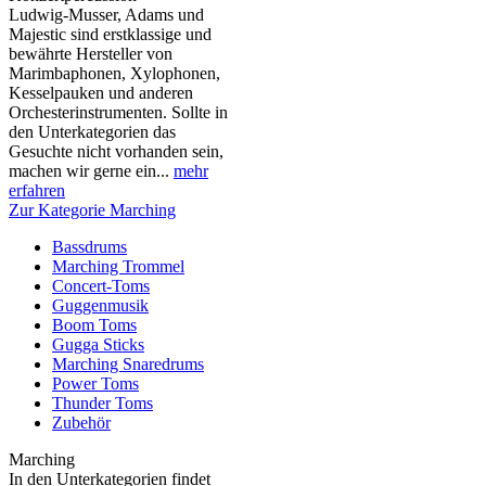
Ludwig-Musser, Adams und
Majestic sind erstklassige und
bewährte Hersteller von
Marimbaphonen, Xylophonen,
Kesselpauken und anderen
Orchesterinstrumenten. Sollte in
den Unterkategorien das
Gesuchte nicht vorhanden sein,
machen wir gerne ein...
mehr
erfahren
Zur Kategorie Marching
Bassdrums
Marching Trommel
Concert-Toms
Guggenmusik
Boom Toms
Gugga Sticks
Marching Snaredrums
Power Toms
Thunder Toms
Zubehör
Marching
In den Unterkategorien findet