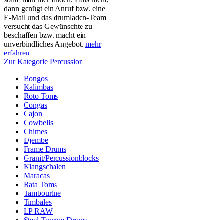
dann genügt ein Anruf bzw. eine
E-Mail und das drumladen-Team
versucht das Gewünschte zu
beschaffen bzw. macht ein
unverbindliches Angebot.
mehr
erfahren
Zur Kategorie Percussion
Bongos
Kalimbas
Roto Toms
Congas
Cajon
Cowbells
Chimes
Djembe
Frame Drums
Granit/Percussionblocks
Klangschalen
Maracas
Rata Toms
Tambourine
Timbales
LP RAW
Steel Tongue Drums