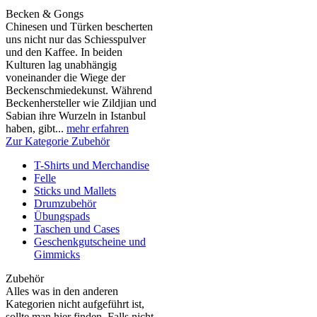
Becken & Gongs
Chinesen und Türken bescherten
uns nicht nur das Schiesspulver
und den Kaffee. In beiden
Kulturen lag unabhängig
voneinander die Wiege der
Beckenschmiedekunst. Während
Beckenhersteller wie Zildjian und
Sabian ihre Wurzeln in Istanbul
haben, gibt...
mehr erfahren
Zur Kategorie Zubehör
T-Shirts und Merchandise
Felle
Sticks und Mallets
Drumzubehör
Übungspads
Taschen und Cases
Geschenkgutscheine und
Gimmicks
Zubehör
Alles was in den anderen
Kategorien nicht aufgeführt ist,
sollte man hier finden. Falls nicht,