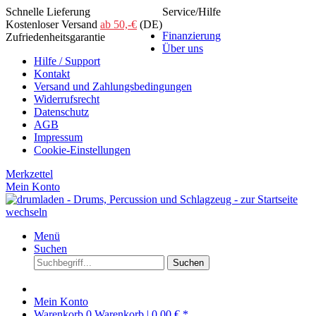
Schnelle Lieferung
Service/Hilfe
Kostenloser Versand
ab 50,-€
(DE)
Finanzierung
Zufriedenheitsgarantie
Über uns
Hilfe / Support
Kontakt
Versand und Zahlungsbedingungen
Widerrufsrecht
Datenschutz
AGB
Impressum
Cookie-Einstellungen
Merkzettel
Mein Konto
Menü
Suchen
Suchen
Mein Konto
Warenkorb
0
Warenkorb |
0,00 € *