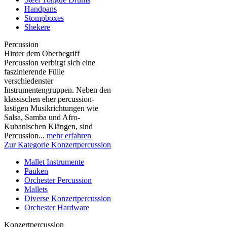
Handpans
Stompboxes
Shekere
Percussion
Hinter dem Oberbegriff
Percussion verbirgt sich eine
faszinierende Fülle
verschiedenster
Instrumentengruppen. Neben den
klassischen eher percussion-
lastigen Musikrichtungen wie
Salsa, Samba und Afro-
Kubanischen Klängen, sind
Percussion...
mehr erfahren
Zur Kategorie Konzertpercussion
Mallet Instrumente
Pauken
Orchester Percussion
Mallets
Diverse Konzertpercussion
Orchester Hardware
Konzertpercussion