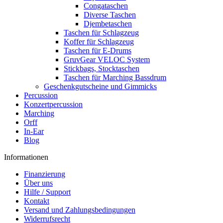
Congataschen
Diverse Taschen
Djembetaschen
Taschen für Schlagzeug
Koffer für Schlagzeug
Taschen für E-Drums
GruvGear VELOC System
Stickbags, Stocktaschen
Taschen für Marching Bassdrum
Geschenkgutscheine und Gimmicks
Percussion
Konzertpercussion
Marching
Orff
In-Ear
Blog
Informationen
Finanzierung
Über uns
Hilfe / Support
Kontakt
Versand und Zahlungsbedingungen
Widerrufsrecht