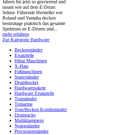
Jahren bis jetzt so gravierend und
rasant wie auf dem E-Drum
Sektor. Führende Hersteller wie
Roland und Yamaha decken
heutzutage praktisch das gesamte
Spektrum an E-Drums und...
mehr erfahren
Zur Kategorie Hardware
Beckenständer
Ersatzteile
Hihat Maschinen
X-Hats
Fußmaschinen
Snareständer
Drumhocker
Hardwarepakete
Hardware Ersatzteile
Tomständer
Tomarme
Tom/Becken Kombiständer
Drumracks
Multiklammern
Notenständer
Percussionständer