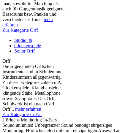
man, sowohl für Marching als
auch für Guggenmusik geeignete,
Bassdrums bzw. Pauken und
verschiedenste Toms.
mehr
erfahren
Zur Kategorie Orff
Studio 49
Glockenspiele
Sonor Orff
Orff
Die sogenannten Orffschen
Instrumente sind in Schulen und
Kinderzimmern allgegenwärtig.
Zu dieser Kategorie zählen u.A.
Glockenspiele, Klangbausteine,
klingende Stäbe, Metallophone
sowie Xylophone. Das Orff-
Schulwerk ist ein nach Carl
Orff...
mehr erfahren
Zur Kategorie In-Ear
Hörluchs Monitoring In-Ears
Sound unlimited Unbegrenzter Sound benötigt ehrgeiziges
Monitoring. Hörluchs liefert mit ihrer einzigartigen Auswahl an