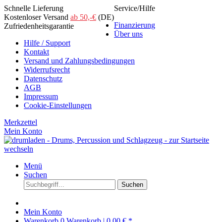
Schnelle Lieferung
Service/Hilfe
Kostenloser Versand
ab 50,-€
(DE)
Finanzierung
Zufriedenheitsgarantie
Über uns
Hilfe / Support
Kontakt
Versand und Zahlungsbedingungen
Widerrufsrecht
Datenschutz
AGB
Impressum
Cookie-Einstellungen
Merkzettel
Mein Konto
Menü
Suchen
Suchen
Mein Konto
Warenkorb
0
Warenkorb |
0,00 € *