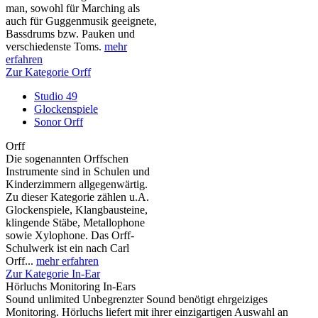
man, sowohl für Marching als
auch für Guggenmusik geeignete,
Bassdrums bzw. Pauken und
verschiedenste Toms.
mehr
erfahren
Zur Kategorie Orff
Studio 49
Glockenspiele
Sonor Orff
Orff
Die sogenannten Orffschen
Instrumente sind in Schulen und
Kinderzimmern allgegenwärtig.
Zu dieser Kategorie zählen u.A.
Glockenspiele, Klangbausteine,
klingende Stäbe, Metallophone
sowie Xylophone. Das Orff-
Schulwerk ist ein nach Carl
Orff...
mehr erfahren
Zur Kategorie In-Ear
Hörluchs Monitoring In-Ears
Sound unlimited Unbegrenzter Sound benötigt ehrgeiziges
Monitoring. Hörluchs liefert mit ihrer einzigartigen Auswahl an