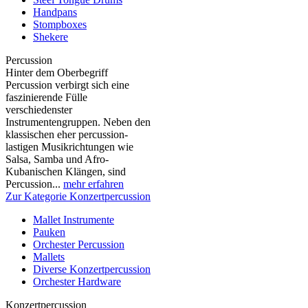
Handpans
Stompboxes
Shekere
Percussion
Hinter dem Oberbegriff
Percussion verbirgt sich eine
faszinierende Fülle
verschiedenster
Instrumentengruppen. Neben den
klassischen eher percussion-
lastigen Musikrichtungen wie
Salsa, Samba und Afro-
Kubanischen Klängen, sind
Percussion...
mehr erfahren
Zur Kategorie Konzertpercussion
Mallet Instrumente
Pauken
Orchester Percussion
Mallets
Diverse Konzertpercussion
Orchester Hardware
Konzertpercussion