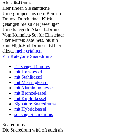
Akustik-Drums
Hier finden Sie sämtliche
Untergruppen aus dem Bereich
Drums. Durch einen Klick
gelangen Sie zu der jeweiligen
Unterkategorie Akustik-Drums.
Vom Komplett-Set für Einsteiger
über Mittelklasse Sets, bis hin
zum High-End Drumset ist hier
alles...
mehr erfahren
Zur Kategorie Snaredrums
Einsteiger Bundles
mit Holzkessel
mit Stahlkessel
mit Messingkessel
mit Aluminiumkessel
mit Bronzekessel
mit Kupferkessel
Signature Snaredrums
mit Hybridkessel
sonstige Snaredrums
Snaredrums
Die Snaredrum wird oft auch als