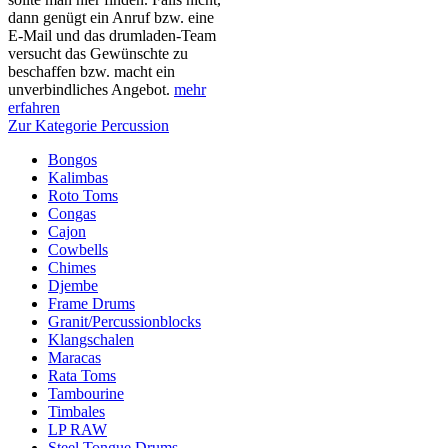
dann genügt ein Anruf bzw. eine
E-Mail und das drumladen-Team
versucht das Gewünschte zu
beschaffen bzw. macht ein
unverbindliches Angebot.
mehr
erfahren
Zur Kategorie Percussion
Bongos
Kalimbas
Roto Toms
Congas
Cajon
Cowbells
Chimes
Djembe
Frame Drums
Granit/Percussionblocks
Klangschalen
Maracas
Rata Toms
Tambourine
Timbales
LP RAW
Steel Tongue Drums