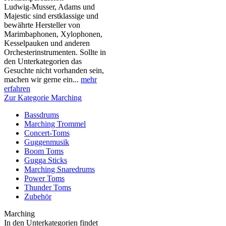
Ludwig-Musser, Adams und
Majestic sind erstklassige und
bewährte Hersteller von
Marimbaphonen, Xylophonen,
Kesselpauken und anderen
Orchesterinstrumenten. Sollte in
den Unterkategorien das
Gesuchte nicht vorhanden sein,
machen wir gerne ein...
mehr
erfahren
Zur Kategorie Marching
Bassdrums
Marching Trommel
Concert-Toms
Guggenmusik
Boom Toms
Gugga Sticks
Marching Snaredrums
Power Toms
Thunder Toms
Zubehör
Marching
In den Unterkategorien findet