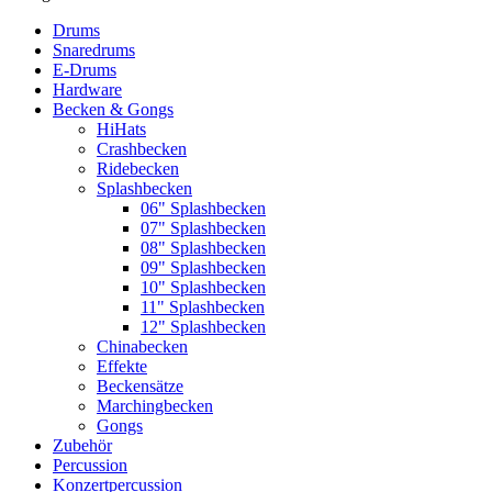
Drums
Snaredrums
E-Drums
Hardware
Becken & Gongs
HiHats
Crashbecken
Ridebecken
Splashbecken
06" Splashbecken
07" Splashbecken
08" Splashbecken
09" Splashbecken
10" Splashbecken
11" Splashbecken
12" Splashbecken
Chinabecken
Effekte
Beckensätze
Marchingbecken
Gongs
Zubehör
Percussion
Konzertpercussion