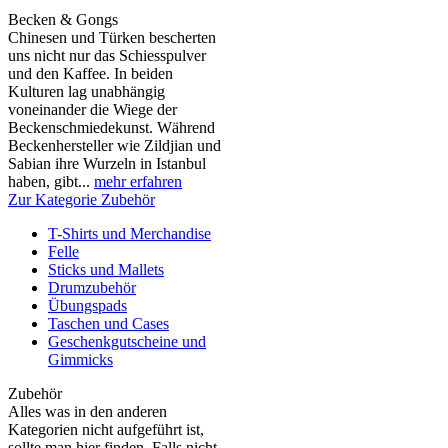
Becken & Gongs
Chinesen und Türken bescherten
uns nicht nur das Schiesspulver
und den Kaffee. In beiden
Kulturen lag unabhängig
voneinander die Wiege der
Beckenschmiedekunst. Während
Beckenhersteller wie Zildjian und
Sabian ihre Wurzeln in Istanbul
haben, gibt...
mehr erfahren
Zur Kategorie Zubehör
T-Shirts und Merchandise
Felle
Sticks und Mallets
Drumzubehör
Übungspads
Taschen und Cases
Geschenkgutscheine und
Gimmicks
Zubehör
Alles was in den anderen
Kategorien nicht aufgeführt ist,
sollte man hier finden. Falls nicht,