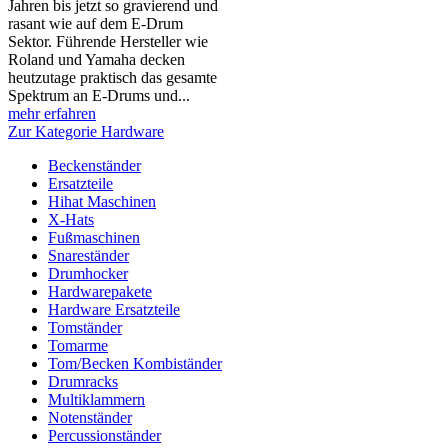
Jahren bis jetzt so gravierend und
rasant wie auf dem E-Drum
Sektor. Führende Hersteller wie
Roland und Yamaha decken
heutzutage praktisch das gesamte
Spektrum an E-Drums und...
mehr erfahren
Zur Kategorie Hardware
Beckenständer
Ersatzteile
Hihat Maschinen
X-Hats
Fußmaschinen
Snareständer
Drumhocker
Hardwarepakete
Hardware Ersatzteile
Tomständer
Tomarme
Tom/Becken Kombiständer
Drumracks
Multiklammern
Notenständer
Percussionständer