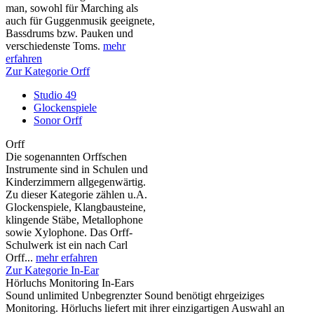
man, sowohl für Marching als
auch für Guggenmusik geeignete,
Bassdrums bzw. Pauken und
verschiedenste Toms.
mehr
erfahren
Zur Kategorie Orff
Studio 49
Glockenspiele
Sonor Orff
Orff
Die sogenannten Orffschen
Instrumente sind in Schulen und
Kinderzimmern allgegenwärtig.
Zu dieser Kategorie zählen u.A.
Glockenspiele, Klangbausteine,
klingende Stäbe, Metallophone
sowie Xylophone. Das Orff-
Schulwerk ist ein nach Carl
Orff...
mehr erfahren
Zur Kategorie In-Ear
Hörluchs Monitoring In-Ears
Sound unlimited Unbegrenzter Sound benötigt ehrgeiziges
Monitoring. Hörluchs liefert mit ihrer einzigartigen Auswahl an