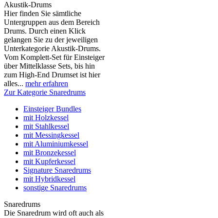
Akustik-Drums
Hier finden Sie sämtliche
Untergruppen aus dem Bereich
Drums. Durch einen Klick
gelangen Sie zu der jeweiligen
Unterkategorie Akustik-Drums.
Vom Komplett-Set für Einsteiger
über Mittelklasse Sets, bis hin
zum High-End Drumset ist hier
alles...
mehr erfahren
Zur Kategorie Snaredrums
Einsteiger Bundles
mit Holzkessel
mit Stahlkessel
mit Messingkessel
mit Aluminiumkessel
mit Bronzekessel
mit Kupferkessel
Signature Snaredrums
mit Hybridkessel
sonstige Snaredrums
Snaredrums
Die Snaredrum wird oft auch als