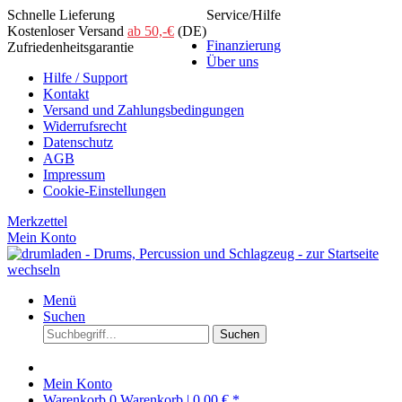
Schnelle Lieferung
Service/Hilfe
Kostenloser Versand
ab 50,-€
(DE)
Finanzierung
Zufriedenheitsgarantie
Über uns
Hilfe / Support
Kontakt
Versand und Zahlungsbedingungen
Widerrufsrecht
Datenschutz
AGB
Impressum
Cookie-Einstellungen
Merkzettel
Mein Konto
Menü
Suchen
Suchen
Mein Konto
Warenkorb
0
Warenkorb |
0,00 € *