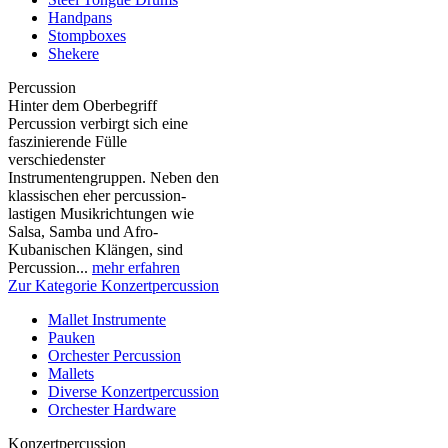
Handpans
Stompboxes
Shekere
Percussion
Hinter dem Oberbegriff
Percussion verbirgt sich eine
faszinierende Fülle
verschiedenster
Instrumentengruppen. Neben den
klassischen eher percussion-
lastigen Musikrichtungen wie
Salsa, Samba und Afro-
Kubanischen Klängen, sind
Percussion...
mehr erfahren
Zur Kategorie Konzertpercussion
Mallet Instrumente
Pauken
Orchester Percussion
Mallets
Diverse Konzertpercussion
Orchester Hardware
Konzertpercussion