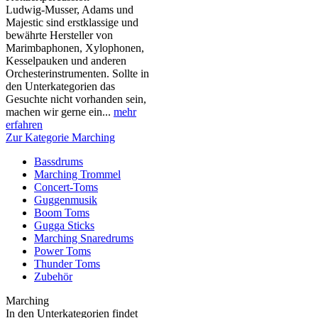
Ludwig-Musser, Adams und
Majestic sind erstklassige und
bewährte Hersteller von
Marimbaphonen, Xylophonen,
Kesselpauken und anderen
Orchesterinstrumenten. Sollte in
den Unterkategorien das
Gesuchte nicht vorhanden sein,
machen wir gerne ein...
mehr
erfahren
Zur Kategorie Marching
Bassdrums
Marching Trommel
Concert-Toms
Guggenmusik
Boom Toms
Gugga Sticks
Marching Snaredrums
Power Toms
Thunder Toms
Zubehör
Marching
In den Unterkategorien findet