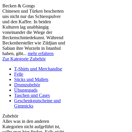
Becken & Gongs
Chinesen und Türken bescherten
uns nicht nur das Schiesspulver
und den Kaffee. In beiden
Kulturen lag unabhängig
voneinander die Wiege der
Beckenschmiedekunst. Während
Beckenhersteller wie Zildjian und
Sabian ihre Wurzeln in Istanbul
haben, gibt...
mehr erfahren
Zur Kategorie Zubehör
T-Shirts und Merchandise
Felle
Sticks und Mallets
Drumzubehör
Übungspads
Taschen und Cases
Geschenkgutscheine und
Gimmicks
Zubehör
Alles was in den anderen
Kategorien nicht aufgeführt ist,
sollte man hier finden. Falls nicht,