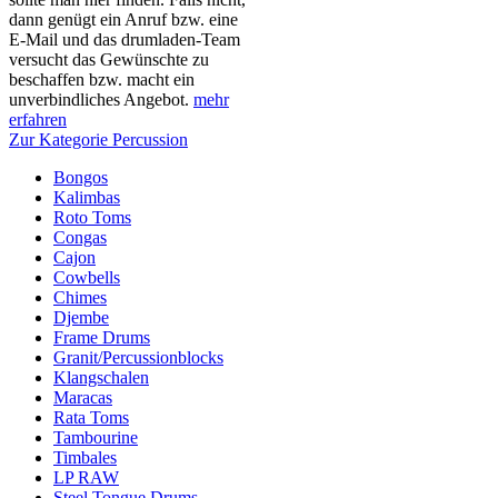
dann genügt ein Anruf bzw. eine
E-Mail und das drumladen-Team
versucht das Gewünschte zu
beschaffen bzw. macht ein
unverbindliches Angebot.
mehr
erfahren
Zur Kategorie Percussion
Bongos
Kalimbas
Roto Toms
Congas
Cajon
Cowbells
Chimes
Djembe
Frame Drums
Granit/Percussionblocks
Klangschalen
Maracas
Rata Toms
Tambourine
Timbales
LP RAW
Steel Tongue Drums