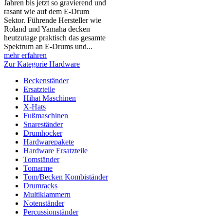
Jahren bis jetzt so gravierend und
rasant wie auf dem E-Drum
Sektor. Führende Hersteller wie
Roland und Yamaha decken
heutzutage praktisch das gesamte
Spektrum an E-Drums und...
mehr erfahren
Zur Kategorie Hardware
Beckenständer
Ersatzteile
Hihat Maschinen
X-Hats
Fußmaschinen
Snareständer
Drumhocker
Hardwarepakete
Hardware Ersatzteile
Tomständer
Tomarme
Tom/Becken Kombiständer
Drumracks
Multiklammern
Notenständer
Percussionständer