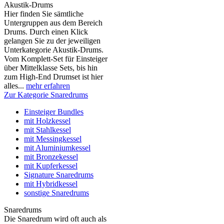
Akustik-Drums
Hier finden Sie sämtliche
Untergruppen aus dem Bereich
Drums. Durch einen Klick
gelangen Sie zu der jeweiligen
Unterkategorie Akustik-Drums.
Vom Komplett-Set für Einsteiger
über Mittelklasse Sets, bis hin
zum High-End Drumset ist hier
alles...
mehr erfahren
Zur Kategorie Snaredrums
Einsteiger Bundles
mit Holzkessel
mit Stahlkessel
mit Messingkessel
mit Aluminiumkessel
mit Bronzekessel
mit Kupferkessel
Signature Snaredrums
mit Hybridkessel
sonstige Snaredrums
Snaredrums
Die Snaredrum wird oft auch als