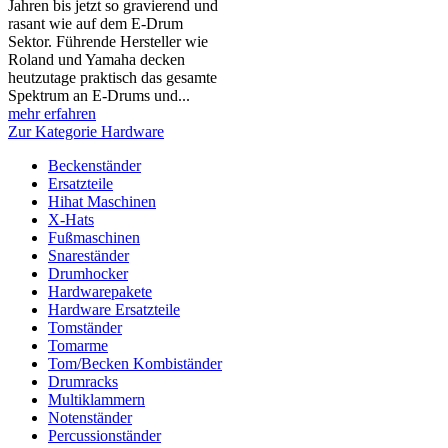
Jahren bis jetzt so gravierend und
rasant wie auf dem E-Drum
Sektor. Führende Hersteller wie
Roland und Yamaha decken
heutzutage praktisch das gesamte
Spektrum an E-Drums und...
mehr erfahren
Zur Kategorie Hardware
Beckenständer
Ersatzteile
Hihat Maschinen
X-Hats
Fußmaschinen
Snareständer
Drumhocker
Hardwarepakete
Hardware Ersatzteile
Tomständer
Tomarme
Tom/Becken Kombiständer
Drumracks
Multiklammern
Notenständer
Percussionständer