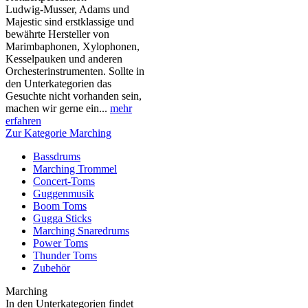
Ludwig-Musser, Adams und
Majestic sind erstklassige und
bewährte Hersteller von
Marimbaphonen, Xylophonen,
Kesselpauken und anderen
Orchesterinstrumenten. Sollte in
den Unterkategorien das
Gesuchte nicht vorhanden sein,
machen wir gerne ein...
mehr
erfahren
Zur Kategorie Marching
Bassdrums
Marching Trommel
Concert-Toms
Guggenmusik
Boom Toms
Gugga Sticks
Marching Snaredrums
Power Toms
Thunder Toms
Zubehör
Marching
In den Unterkategorien findet