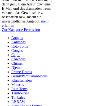
dann genügt ein Anruf bzw. eine
E-Mail und das drumladen-Team
versucht das Gewünschte zu
beschaffen bzw. macht ein
unverbindliches Angebot.
mehr
erfahren
Zur Kategorie Percussion
Bongos
Kalimbas
Roto Toms
Congas
Cajon
Cowbells
Chimes
Djembe
Frame Drums
Granit/Percussionblocks
Klangschalen
Maracas
Rata Toms
Tambourine
Timbales
LP RAW
Steel Tongue Drums