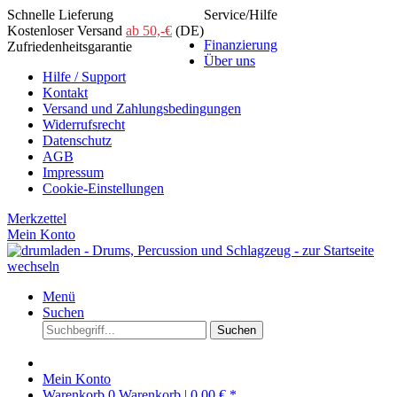
Schnelle Lieferung
Service/Hilfe
Kostenloser Versand
ab 50,-€
(DE)
Finanzierung
Zufriedenheitsgarantie
Über uns
Hilfe / Support
Kontakt
Versand und Zahlungsbedingungen
Widerrufsrecht
Datenschutz
AGB
Impressum
Cookie-Einstellungen
Merkzettel
Mein Konto
Menü
Suchen
Suchen
Mein Konto
Warenkorb
0
Warenkorb |
0,00 € *