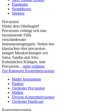
Handpans
Stompboxes
Shekere
Percussion
Hinter dem Oberbegriff
Percussion verbirgt sich eine
faszinierende Fülle
verschiedenster
Instrumentengruppen. Neben den
klassischen eher percussion-
lastigen Musikrichtungen wie
Salsa, Samba und Afro-
Kubanischen Klängen, sind
Percussion...
mehr erfahren
Zur Kategorie Konzertpercussion
Mallet Instrumente
Pauken
Orchester Percussion
Mallets
Diverse Konzertpercussion
Orchester Hardware
Konzertpercussion