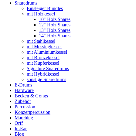
Snaredrums
Einsteiger Bundles
mit Holzkessel
10" Holz Snares
12" Holz Snares
13" Holz Snares
14" Holz Snares
mit Stahlkessel
mit Messingkessel
mit Aluminiumkessel
mit Bronzekessel
mit Kupferkessel
Signature Snaredrums
mit Hybridkessel
sonstige Snaredrums
E-Drums
Hardware
Becken & Gongs
Zubehör
Percussion
Konzertpercussion
Marching
Orff
In-Ear
Blog