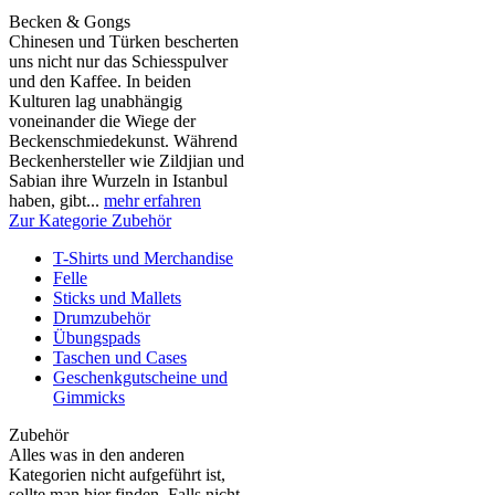
Becken & Gongs
Chinesen und Türken bescherten
uns nicht nur das Schiesspulver
und den Kaffee. In beiden
Kulturen lag unabhängig
voneinander die Wiege der
Beckenschmiedekunst. Während
Beckenhersteller wie Zildjian und
Sabian ihre Wurzeln in Istanbul
haben, gibt...
mehr erfahren
Zur Kategorie Zubehör
T-Shirts und Merchandise
Felle
Sticks und Mallets
Drumzubehör
Übungspads
Taschen und Cases
Geschenkgutscheine und
Gimmicks
Zubehör
Alles was in den anderen
Kategorien nicht aufgeführt ist,
sollte man hier finden. Falls nicht,