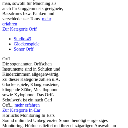
man, sowohl für Marching als
auch für Guggenmusik geeignete,
Bassdrums bzw. Pauken und
verschiedenste Toms.
mehr
erfahren
Zur Kategorie Orff
Studio 49
Glockenspiele
Sonor Orff
Orff
Die sogenannten Orffschen
Instrumente sind in Schulen und
Kinderzimmern allgegenwärtig.
Zu dieser Kategorie zählen u.A.
Glockenspiele, Klangbausteine,
klingende Stäbe, Metallophone
sowie Xylophone. Das Orff-
Schulwerk ist ein nach Carl
Orff...
mehr erfahren
Zur Kategorie In-Ear
Hörluchs Monitoring In-Ears
Sound unlimited Unbegrenzter Sound benötigt ehrgeiziges
Monitoring. Hörluchs liefert mit ihrer einzigartigen Auswahl an