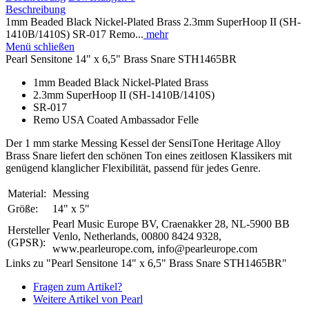
Beschreibung
1mm Beaded Black Nickel-Plated Brass 2.3mm SuperHoop II (SH-
1410B/1410S) SR-017 Remo...
mehr
Menü schließen
Pearl Sensitone 14" x 6,5" Brass Snare STH1465BR
1mm Beaded Black Nickel-Plated Brass
2.3mm SuperHoop II (SH-1410B/1410S)
SR-017
Remo USA Coated Ambassador Felle
Der 1 mm starke Messing Kessel der SensiTone Heritage Alloy
Brass Snare liefert den schönen Ton eines zeitlosen Klassikers mit
genügend klanglicher Flexibilität, passend für jedes Genre.
Material:
Messing
Größe:
14" x 5"
Pearl Music Europe BV, Craenakker 28, NL-5900 BB
Hersteller
Venlo, Netherlands, 00800 8424 9328,
(GPSR):
www.pearleurope.com, info@pearleurope.com
Links zu "Pearl Sensitone 14" x 6,5" Brass Snare STH1465BR"
Fragen zum Artikel?
Weitere Artikel von Pearl