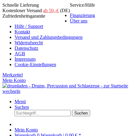
Schnelle Lieferung
Service/Hilfe
Kostenloser Versand
ab 50,-€
(DE)
Finanzierung
Zufriedenheitsgarantie
Über uns
Hilfe / Support
Kontakt
Versand und Zahlungsbedingungen
Widerrufsrecht
Datenschutz
AGB
Impressum
Cookie-Einstellungen
Merkzettel
Mein Konto
Menü
Suchen
Suchen
Mein Konto
Warenkorb
0
Warenkorb |
0,00 € *