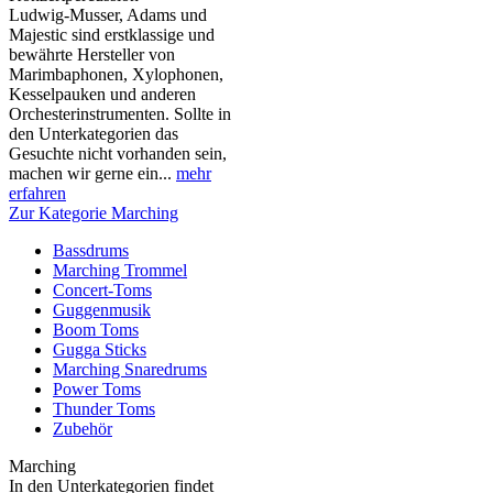
Ludwig-Musser, Adams und
Majestic sind erstklassige und
bewährte Hersteller von
Marimbaphonen, Xylophonen,
Kesselpauken und anderen
Orchesterinstrumenten. Sollte in
den Unterkategorien das
Gesuchte nicht vorhanden sein,
machen wir gerne ein...
mehr
erfahren
Zur Kategorie Marching
Bassdrums
Marching Trommel
Concert-Toms
Guggenmusik
Boom Toms
Gugga Sticks
Marching Snaredrums
Power Toms
Thunder Toms
Zubehör
Marching
In den Unterkategorien findet