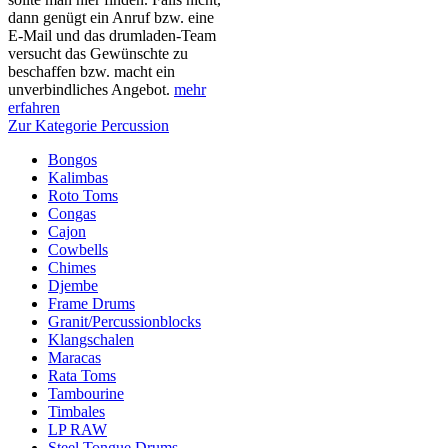
dann genügt ein Anruf bzw. eine
E-Mail und das drumladen-Team
versucht das Gewünschte zu
beschaffen bzw. macht ein
unverbindliches Angebot.
mehr
erfahren
Zur Kategorie Percussion
Bongos
Kalimbas
Roto Toms
Congas
Cajon
Cowbells
Chimes
Djembe
Frame Drums
Granit/Percussionblocks
Klangschalen
Maracas
Rata Toms
Tambourine
Timbales
LP RAW
Steel Tongue Drums