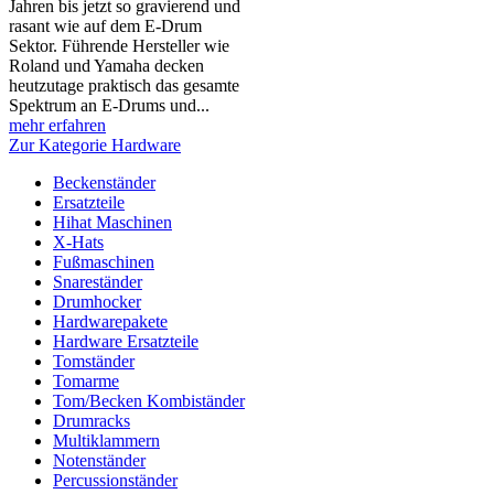
Jahren bis jetzt so gravierend und
rasant wie auf dem E-Drum
Sektor. Führende Hersteller wie
Roland und Yamaha decken
heutzutage praktisch das gesamte
Spektrum an E-Drums und...
mehr erfahren
Zur Kategorie Hardware
Beckenständer
Ersatzteile
Hihat Maschinen
X-Hats
Fußmaschinen
Snareständer
Drumhocker
Hardwarepakete
Hardware Ersatzteile
Tomständer
Tomarme
Tom/Becken Kombiständer
Drumracks
Multiklammern
Notenständer
Percussionständer