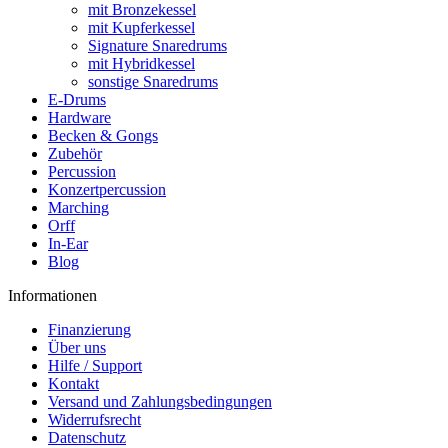
mit Bronzekessel
mit Kupferkessel
Signature Snaredrums
mit Hybridkessel
sonstige Snaredrums
E-Drums
Hardware
Becken & Gongs
Zubehör
Percussion
Konzertpercussion
Marching
Orff
In-Ear
Blog
Informationen
Finanzierung
Über uns
Hilfe / Support
Kontakt
Versand und Zahlungsbedingungen
Widerrufsrecht
Datenschutz