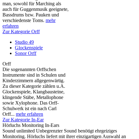
man, sowohl für Marching als
auch für Guggenmusik geeignete,
Bassdrums bzw. Pauken und
verschiedenste Toms.
mehr
erfahren
Zur Kategorie Orff
Studio 49
Glockenspiele
Sonor Orff
Orff
Die sogenannten Orffschen
Instrumente sind in Schulen und
Kinderzimmern allgegenwärtig.
Zu dieser Kategorie zählen u.A.
Glockenspiele, Klangbausteine,
klingende Stäbe, Metallophone
sowie Xylophone. Das Orff-
Schulwerk ist ein nach Carl
Orff...
mehr erfahren
Zur Kategorie In-Ear
Hörluchs Monitoring In-Ears
Sound unlimited Unbegrenzter Sound benötigt ehrgeiziges
Monitoring. Hörluchs liefert mit ihrer einzigartigen Auswahl an