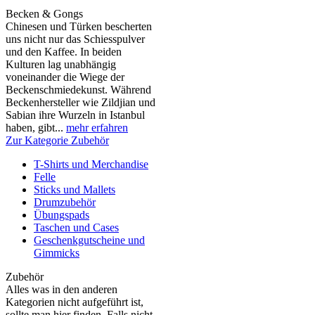
Becken & Gongs
Chinesen und Türken bescherten
uns nicht nur das Schiesspulver
und den Kaffee. In beiden
Kulturen lag unabhängig
voneinander die Wiege der
Beckenschmiedekunst. Während
Beckenhersteller wie Zildjian und
Sabian ihre Wurzeln in Istanbul
haben, gibt...
mehr erfahren
Zur Kategorie Zubehör
T-Shirts und Merchandise
Felle
Sticks und Mallets
Drumzubehör
Übungspads
Taschen und Cases
Geschenkgutscheine und
Gimmicks
Zubehör
Alles was in den anderen
Kategorien nicht aufgeführt ist,
sollte man hier finden. Falls nicht,