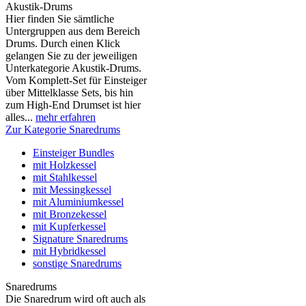
Akustik-Drums
Hier finden Sie sämtliche
Untergruppen aus dem Bereich
Drums. Durch einen Klick
gelangen Sie zu der jeweiligen
Unterkategorie Akustik-Drums.
Vom Komplett-Set für Einsteiger
über Mittelklasse Sets, bis hin
zum High-End Drumset ist hier
alles...
mehr erfahren
Zur Kategorie Snaredrums
Einsteiger Bundles
mit Holzkessel
mit Stahlkessel
mit Messingkessel
mit Aluminiumkessel
mit Bronzekessel
mit Kupferkessel
Signature Snaredrums
mit Hybridkessel
sonstige Snaredrums
Snaredrums
Die Snaredrum wird oft auch als