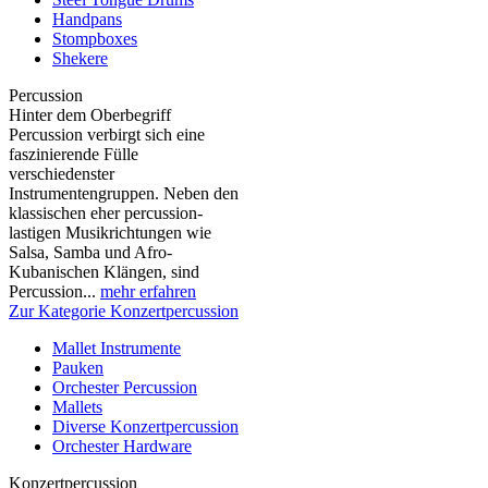
Handpans
Stompboxes
Shekere
Percussion
Hinter dem Oberbegriff
Percussion verbirgt sich eine
faszinierende Fülle
verschiedenster
Instrumentengruppen. Neben den
klassischen eher percussion-
lastigen Musikrichtungen wie
Salsa, Samba und Afro-
Kubanischen Klängen, sind
Percussion...
mehr erfahren
Zur Kategorie Konzertpercussion
Mallet Instrumente
Pauken
Orchester Percussion
Mallets
Diverse Konzertpercussion
Orchester Hardware
Konzertpercussion