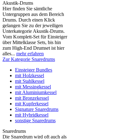
Akustik-Drums
Hier finden Sie sämtliche
Untergruppen aus dem Bereich
Drums. Durch einen Klick
gelangen Sie zu der jeweiligen
Unterkategorie Akustik-Drums.
Vom Komplett-Set für Einsteiger
über Mittelklasse Sets, bis hin
zum High-End Drumset ist hier
alles...
mehr erfahren
Zur Kategorie Snaredrums
Einsteiger Bundles
mit Holzkessel
mit Stahlkessel
mit Messingkessel
mit Aluminiumkessel
mit Bronzekessel
mit Kupferkessel
Signature Snaredrums
mit Hybridkessel
sonstige Snaredrums
Snaredrums
Die Snaredrum wird oft auch als