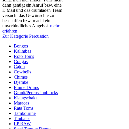
dann genügt ein Anruf bzw. eine
E-Mail und das drumladen-Team
versucht das Gewünschte zu
beschaffen bzw. macht ein
unverbindliches Angebot.
mehr
erfahren
Zur Kategorie Percussion
Bongos
Kalimbas
Roto Toms
Congas
Cajon
Cowbells
Chimes
Djembe
Frame Drums
Granit/Percussionblocks
Klangschalen
Maracas
Rata Toms
Tambourine
Timbales
LP RAW
Steel Tongue Drums