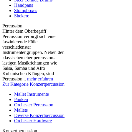
Handpans
Stompboxes
Shekere
Percussion
Hinter dem Oberbegriff
Percussion verbirgt sich eine
faszinierende Fülle
verschiedenster
Instrumentengruppen. Neben den
klassischen eher percussion-
lastigen Musikrichtungen wie
Salsa, Samba und Afro-
Kubanischen Klängen, sind
Percussion...
mehr erfahren
Zur Kategorie Konzertpercussion
Mallet Instrumente
Pauken
Orchester Percussion
Mallets
Diverse Konzertpercussion
Orchester Hardware
Konzertpercussion