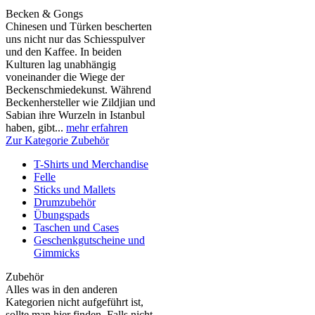
Becken & Gongs
Chinesen und Türken bescherten
uns nicht nur das Schiesspulver
und den Kaffee. In beiden
Kulturen lag unabhängig
voneinander die Wiege der
Beckenschmiedekunst. Während
Beckenhersteller wie Zildjian und
Sabian ihre Wurzeln in Istanbul
haben, gibt...
mehr erfahren
Zur Kategorie Zubehör
T-Shirts und Merchandise
Felle
Sticks und Mallets
Drumzubehör
Übungspads
Taschen und Cases
Geschenkgutscheine und
Gimmicks
Zubehör
Alles was in den anderen
Kategorien nicht aufgeführt ist,
sollte man hier finden. Falls nicht,