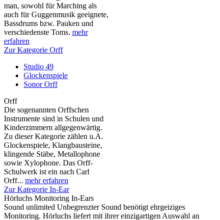
man, sowohl für Marching als
auch für Guggenmusik geeignete,
Bassdrums bzw. Pauken und
verschiedenste Toms.
mehr
erfahren
Zur Kategorie Orff
Studio 49
Glockenspiele
Sonor Orff
Orff
Die sogenannten Orffschen
Instrumente sind in Schulen und
Kinderzimmern allgegenwärtig.
Zu dieser Kategorie zählen u.A.
Glockenspiele, Klangbausteine,
klingende Stäbe, Metallophone
sowie Xylophone. Das Orff-
Schulwerk ist ein nach Carl
Orff...
mehr erfahren
Zur Kategorie In-Ear
Hörluchs Monitoring In-Ears
Sound unlimited Unbegrenzter Sound benötigt ehrgeiziges
Monitoring. Hörluchs liefert mit ihrer einzigartigen Auswahl an