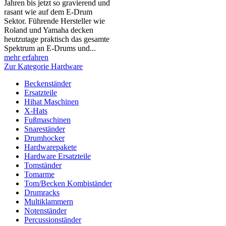
Jahren bis jetzt so gravierend und
rasant wie auf dem E-Drum
Sektor. Führende Hersteller wie
Roland und Yamaha decken
heutzutage praktisch das gesamte
Spektrum an E-Drums und...
mehr erfahren
Zur Kategorie Hardware
Beckenständer
Ersatzteile
Hihat Maschinen
X-Hats
Fußmaschinen
Snareständer
Drumhocker
Hardwarepakete
Hardware Ersatzteile
Tomständer
Tomarme
Tom/Becken Kombiständer
Drumracks
Multiklammern
Notenständer
Percussionständer