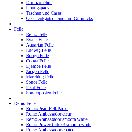
Drumzubehör
Übungspads
Taschen und Cases
Geschenkgutscheine und Gimmicks
Felle
Remo Felle
Evans Felle
Aquarian Felle
Ludwig Felle
Bongo Felle
Conga Felle
Djembe Felle
Ziegen Felle
Marching Felle
Sonor Felle
Pearl Felle
Sonderposten Felle
Remo Felle
Remo/Pearl Fell-Packs
Remo Ambassador clear
Remo Ambassador smooth white
Remo Powerstroke 3 smooth white
Remo Ambassador coated