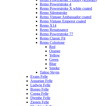
Remo Powerstroke 4
Remo Powerstroke X white coated
Remo Silentstroke
Remo Vintage Ambassador coated
Remo Vintage Emperor coated
Remo X14
Remo Renaissance
Remo Powerstroke 77
Remo Classic Fit
Remo Colortone
Red
Orange
Yellow
Green
Blue
Smoke
Tattoo Skyns
Evans Felle
Aquarian Felle
Ludwig Felle
Bongo Felle
Conga Felle
Djembe Felle
Ziegen Felle