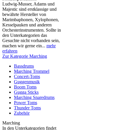
Ludwig-Musser, Adams und
Majestic sind erstklassige und
bewährte Hersteller von
Marimbaphonen, Xylophonen,
Kesselpauken und anderen
Orchesterinstrumenten. Sollte in
den Unterkategorien das
Gesuchte nicht vorhanden sein,
machen wir gerne ein...
mehr
erfahren
Zur Kategorie Marching
Bassdrums
Marching Trommel
Concert-Toms
Guggenmusik
Boom Toms
Gugga Sticks
Marching Snaredrums
Power Toms
Thunder Toms
Zubehör
Marching
In den Unterkategorien findet