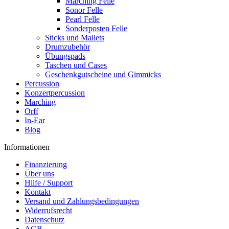
Marching Felle
Sonor Felle
Pearl Felle
Sonderposten Felle
Sticks und Mallets
Drumzubehör
Übungspads
Taschen und Cases
Geschenkgutscheine und Gimmicks
Percussion
Konzertpercussion
Marching
Orff
In-Ear
Blog
Informationen
Finanzierung
Über uns
Hilfe / Support
Kontakt
Versand und Zahlungsbedingungen
Widerrufsrecht
Datenschutz
AGB