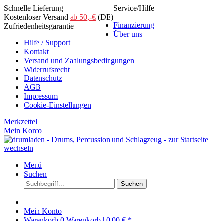
Schnelle Lieferung
Service/Hilfe
Kostenloser Versand
ab 50,-€
(DE)
Finanzierung
Zufriedenheitsgarantie
Über uns
Hilfe / Support
Kontakt
Versand und Zahlungsbedingungen
Widerrufsrecht
Datenschutz
AGB
Impressum
Cookie-Einstellungen
Merkzettel
Mein Konto
Menü
Suchen
Suchen
Mein Konto
Warenkorb
0
Warenkorb |
0,00 € *